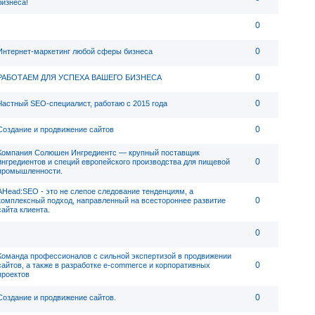
бизнеса!
0
0
Интернет-маркетинг любой сферы бизнеса
0
РАБОТАЕМ ДЛЯ УСПЕХА ВАШЕГО БИЗНЕСА
0
Частный SEO-специалист, работаю с 2015 года
0
Создание и продвижение сайтов
Компания Солюшен Ингредиентс — крупный поставщик
0
ингредиентов и специй европейского производства для пищевой
промышленности.
AHead:SEO - это не слепое следование тенденциям, а
0
комплексный подход, направленный на всестороннее развитие
сайта клиента.
0
Команда профессионалов с сильной экспертизой в продвижении
0
сайтов, а также в разработке e-commerce и корпоративных
проектов
0
Создание и продвижение сайтов.