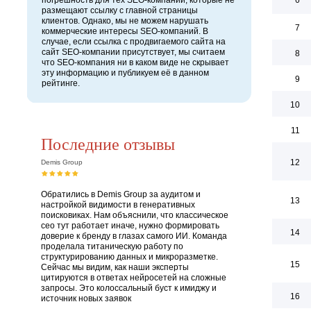
погрешность для тех SEO-компаний, которые не
6
размещают ссылку с главной страницы
клиентов. Однако, мы не можем нарушать
7
коммерческие интересы SEO-компаний. В
случае, если ссылка с продвигаемого сайта на
сайт SEO-компании присутствует, мы считаем
8
что SEO-компания ни в каком виде не скрывает
эту информацию и публикуем её в данном
9
рейтинге.
10
11
Последние отзывы
12
Demis Group
Обратились в Demis Group за аудитом и
13
настройкой видимости в генеративных
поисковиках. Нам объяснили, что классическое
сео тут работает иначе, нужно формировать
14
доверие к бренду в глазах самого ИИ. Команда
проделала титаническую работу по
структурированию данных и микроразметке.
15
Сейчас мы видим, как наши эксперты
цитируются в ответах нейросетей на сложные
запросы. Это колоссальный буст к имиджу и
16
источник новых заявок