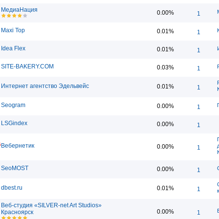
МедиаНация
0.00%
1
Maxi Top
0.01%
1
Idea Flex
0.01%
1
SITE-BAKERY.COM
0.03%
1
Интернет агентство Эдельвейс
0.01%
1
Seogram
0.00%
1
LSGindex
0.00%
1
5
Вебернетик
0.00%
1
SeoMOST
0.00%
1
dbest.ru
0.01%
1
Веб-студия «SILVER-net Art Studios»
0.00%
Красноярск
1