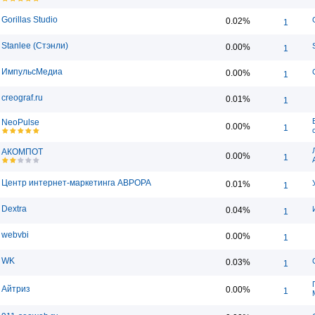
Gorillas Studio
0.02%
1
Stanlee (Стэнли)
0.00%
1
ИмпульсМедиа
0.00%
1
creograf.ru
0.01%
1
NeoPulse
0.00%
1
АКОМПОТ
0.00%
1
Центр интернет-маркетинга АВРОРА
0.01%
1
Dextra
0.04%
1
webvbi
0.00%
1
WK
0.03%
1
Айтриз
0.00%
1