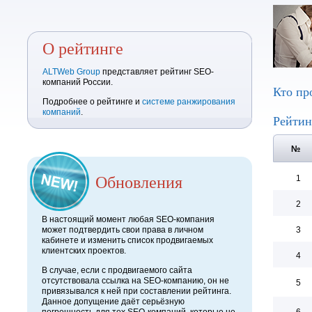
О рейтинге
ALTWeb Group
представляет рейтинг SEO-
компаний России.
Кто пр
Подробнее о рейтинге и
системе ранжирования
компаний
.
Рейтин
№
Обновления
1
2
В настоящий момент любая SEO-компания
может подтвердить свои права в личном
3
кабинете и изменить список продвигаемых
клиентских проектов.
4
В случае, если с продвигаемого сайта
отсутствовала ссылка на SEO-компанию, он не
5
привязывался к ней при составлении рейтинга.
Данное допущение даёт серьёзную