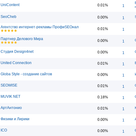
UniContent
0.01%
1
SeoCheb
0.00%
1
Агентство интернет-рекламы ПрофиSEOнал
0.01%
1
Партнер Делового Мира
0.00%
1
Студия Design4net
0.00%
1
United Connection
0.01%
1
Globa Style - создание сайтов
0.00%
1
SEOWISE
0.01%
1
MUVIK NET
0.18%
1
АртАнтонио
0.01%
1
Физики и Лирики
0.00%
1
ICO
0.00%
1