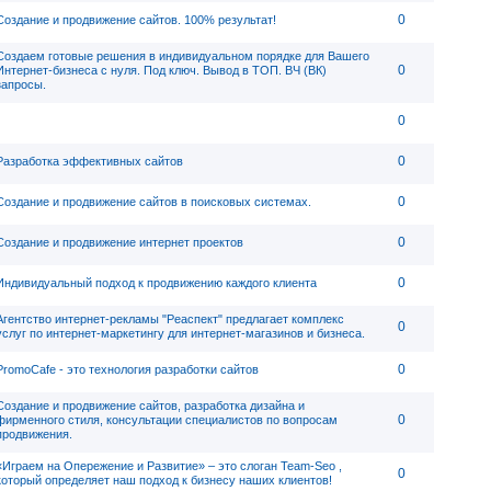
0
Создание и продвижение сайтов. 100% результат!
Создаем готовые решения в индивидуальном порядке для Вашего
0
Интернет-бизнеса с нуля. Под ключ. Вывод в ТОП. ВЧ (ВК)
запросы.
0
0
Разработка эффективных сайтов
0
Создание и продвижение сайтов в поисковых системах.
0
Создание и продвижение интернет проектов
0
Индивидуальный подход к продвижению каждого клиента
Агентство интернет-рекламы "Реаспект" предлагает комплекс
0
услуг по интернет-маркетингу для интернет-магазинов и бизнеса.
0
PromoCafe - это технология разработки сайтов
Создание и продвижение сайтов, разработка дизайна и
0
фирменного стиля, консультации специалистов по вопросам
продвижения.
«Играем на Опережение и Развитие» – это слоган Team-Seo ,
0
который определяет наш подход к бизнесу наших клиентов!