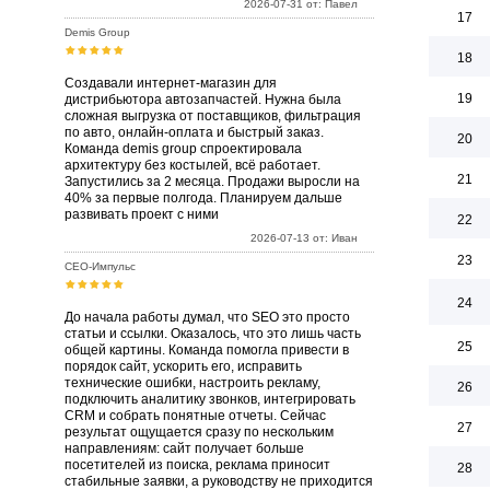
2026-07-31 от: Павел
17
Demis Group
18
Создавали интернет-магазин для
19
дистрибьютора автозапчастей. Нужна была
сложная выгрузка от поставщиков, фильтрация
по авто, онлайн-оплата и быстрый заказ.
20
Команда demis group спроектировала
архитектуру без костылей, всё работает.
21
Запустились за 2 месяца. Продажи выросли на
40% за первые полгода. Планируем дальше
развивать проект с ними
22
2026-07-13 от: Иван
23
СЕО-Импульс
24
До начала работы думал, что SEO это просто
статьи и ссылки. Оказалось, что это лишь часть
25
общей картины. Команда помогла привести в
порядок сайт, ускорить его, исправить
технические ошибки, настроить рекламу,
26
подключить аналитику звонков, интегрировать
CRM и собрать понятные отчеты. Сейчас
27
результат ощущается сразу по нескольким
направлениям: сайт получает больше
посетителей из поиска, реклама приносит
28
стабильные заявки, а руководству не приходится