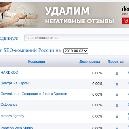
одвинул:
г SEO-компаний России на
Компания
↑
↓
Доля рынка
↑
↓
Проекты
↑
↓
HARDKOD
0.00%
0
ЦентрСнабПром
0.00%
0
Govenko.ru - Создание сайтов в Брянске
0.00%
0
Octopance
0.00%
0
Metrics Agency
0.00%
0
Panteon Web Studio
0.00%
0