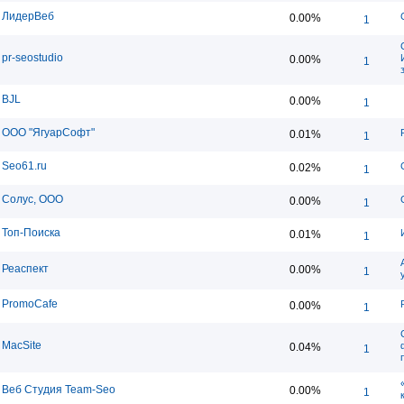
ЛидерВеб
0.00%
1
pr-seostudio
0.00%
1
BJL
0.00%
1
ООО "ЯгуарСофт"
0.01%
1
Seo61.ru
0.02%
1
Солус, ООО
0.00%
1
Топ-Поиска
0.01%
1
Реаспект
0.00%
1
PromoCafe
0.00%
1
MacSite
0.04%
1
Веб Студия Team-Seo
0.00%
1