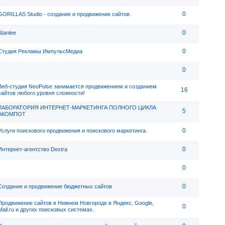
0
GORILLAS Studio - создание и продвижение сайтов.
0
Stanlee
0
Студия Рекламы ИмпульсМедиа
0
Веб-студия NeoPulse занимается продвижением и созданием
16
сайтов любого уровня сложности!
ЛАБОРАТОРИЯ ИНТЕРНЕТ-МАРКЕТИНГА ПОЛНОГО ЦИКЛА
5
АКОМПОТ
0
Услуги поискового продвижения и поискового маркетинга.
0
Интернет-агентство Dextra
0
0
Создание и продвижение бюджетных сайтов
Продвижение сайтов в Нижнем Новгороде в Яндекс, Google,
0
Mail.ru и других поисковых системах.