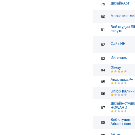
ДизайнАрт
79
Маркетинг-ми
80
Веб студия Sit
81
stroy.ru
Сайт НН
82
Ингениос
83
Giway
84
Андрушка.Ру
85
Unibix Калини
86
Дизайн-студи
HOWARD
87
Веб-студия
88
Artradix.com
Айтис