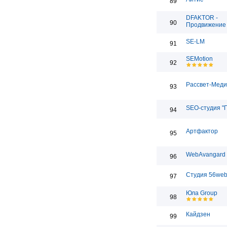
89
DFAKTOR -
90
Продвижение 
SE-LM
91
SEMotion
92
Рассвет-Мед
93
SEO-студия "
94
Артфактор
95
WebAvangard
96
Студия 56we
97
Юла Group
98
Кайдзен
99