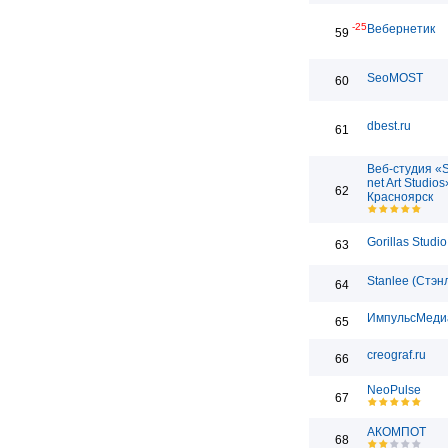
-25
Вебернетик
59
SeoMOST
60
dbest.ru
61
Веб-студия «
net Art Studios
62
Красноярск
Gorillas Studio
63
Stanlee (Стэн
64
ИмпульсМеди
65
creograf.ru
66
NeoPulse
67
АКОМПОТ
68