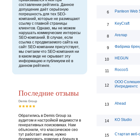
привязывался к ней при
составлении рейтинга. Данное
допущение даёт серьёзную
Panteon Web S
6
погрешность для тех SEO-
компаний, которые не размещают
ссылку с главной страницы
KeyCraft
7
клиентов. Однако, мы не можем
нарушать коммерческие интересы
Агелар
8
SEO-компаний. В случае, если
ссылка с продвигаемого сайта на
Фабрика брен
сайт SEO-компании присутствует,
9
мы считаем что SEO-компания ни
в каком виде не скрывает эту
HEGUN
10
информацию и публикуем её в
данном рейтинге.
RoccoS
11
ООО Солюше
12
Ингредиентс
Последние отзывы
Demis Group
Ahead
13
Обратились в Demis Group за
KO Studio
аудитом и настройкой видимости в
14
генеративных поисковиках. Нам
объяснили, что классическое сео
Стартап веб-
тут работает иначе, нужно
15
формировать доверие к бренду в