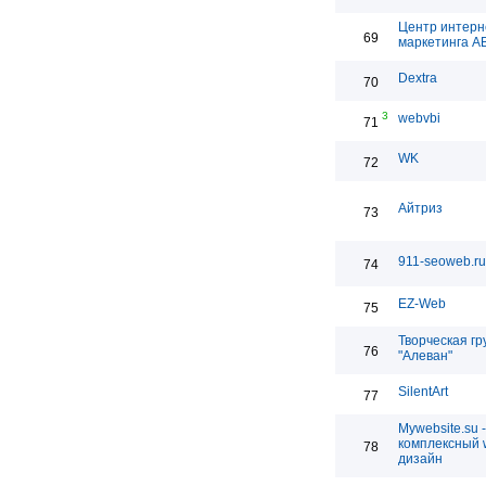
Центр интерн
69
маркетинга 
Dextra
70
3
webvbi
71
WK
72
Айтриз
73
911-seoweb.ru
74
EZ-Web
75
Творческая гр
76
"Алеван"
SilentArt
77
Mywebsite.su -
комплексный 
78
дизайн