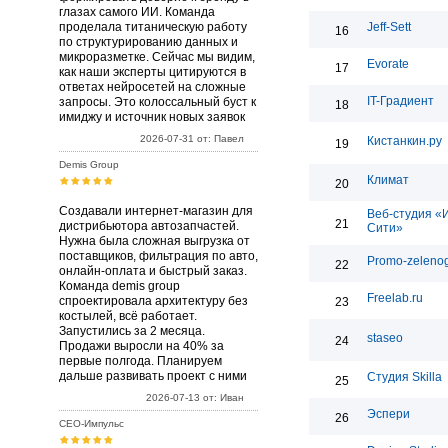
глазах самого ИИ. Команда
проделала титаническую работу
Jeff-Sett
16
по структурированию данных и
микроразметке. Сейчас мы видим,
Evorate
17
как наши эксперты цитируются в
ответах нейросетей на сложные
IT-Градиент
запросы. Это колоссальный буст к
18
имиджу и источник новых заявок
2026-07-31 от: Павел
Кистанкин.ру
19
Demis Group
Климат
20
Создавали интернет-магазин для
Веб-студия «
21
дистрибьютора автозапчастей.
Сити»
Нужна была сложная выгрузка от
поставщиков, фильтрация по авто,
Promo-zelenog
22
онлайн-оплата и быстрый заказ.
Команда demis group
Freelab.ru
спроектировала архитектуру без
23
костылей, всё работает.
Запустились за 2 месяца.
staseo
24
Продажи выросли на 40% за
первые полгода. Планируем
дальше развивать проект с ними
Студия Skilla
25
2026-07-13 от: Иван
Эспери
26
СЕО-Импульс