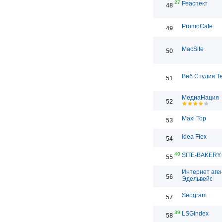
27
Реаспект
48
PromoCafe
49
MacSite
50
Веб Студия T
51
МедиаНация
52
Maxi Top
53
Idea Flex
54
40
SITE-BAKERY
55
Интернет аге
56
Эдельвейс
Seogram
57
39
LSGindex
58