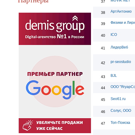
MUVIK NET
37
АртАнтонио
38
Физики и Лир
39
ICO
40
ЛидерВеб
41
pr-seostudio
42
BJL
43
ООО "ЯгуарС
44
Seo61.ru
45
Солус, ООО
46
Топ-Поиска
47