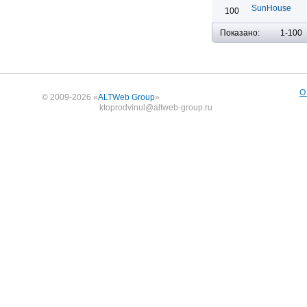
SunHouse
100
Показано:
1-100
О
© 2009-2026 «
ALTWeb Group
»
ktoprodvinul@altweb-group.ru