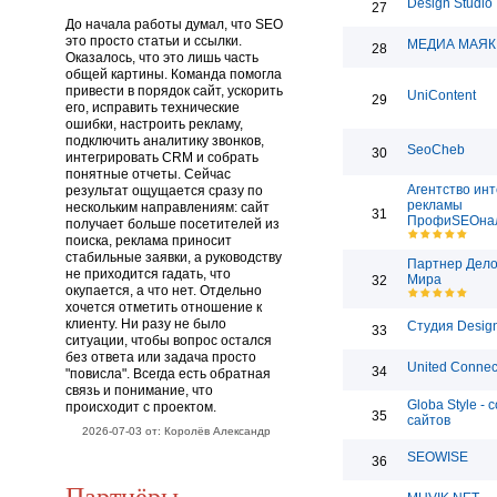
Design Studio
27
До начала работы думал, что SEO
это просто статьи и ссылки.
МЕДИА МАЯК
28
Оказалось, что это лишь часть
общей картины. Команда помогла
привести в порядок сайт, ускорить
UniContent
29
его, исправить технические
ошибки, настроить рекламу,
подключить аналитику звонков,
SeoCheb
30
интегрировать CRM и собрать
понятные отчеты. Сейчас
Агентство инт
результат ощущается сразу по
рекламы
нескольким направлениям: сайт
31
ПрофиSEOна
получает больше посетителей из
поиска, реклама приносит
стабильные заявки, а руководству
Партнер Дело
не приходится гадать, что
Мира
32
окупается, а что нет. Отдельно
хочется отметить отношение к
клиенту. Ни разу не было
Студия Desig
33
ситуации, чтобы вопрос остался
без ответа или задача просто
United Connec
34
"повисла". Всегда есть обратная
связь и понимание, что
Globa Style - 
происходит с проектом.
35
сайтов
2026-07-03 от: Королёв Александр
SEOWISE
36
Партнёры