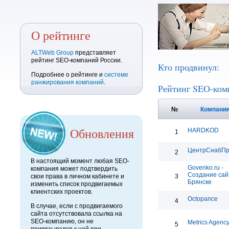
О рейтинге
ALTWeb Group
представляет
рейтинг SEO-компаний России.
Кто продвинул:
Подробнее о рейтинге и
системе
ранжирования компаний
.
Рейтинг SEO-ком
№
Компани
Обновления
HARDKOD
1
ЦентрСнабП
2
В настоящий момент любая SEO-
Govenko.ru -
компания может подтвердить
Создание сай
свои права в личном кабинете и
3
Брянске
изменить список продвигаемых
клиентских проектов.
Octopance
4
В случае, если с продвигаемого
сайта отсутствовала ссылка на
SEO-компанию, он не
Metrics Agenc
5