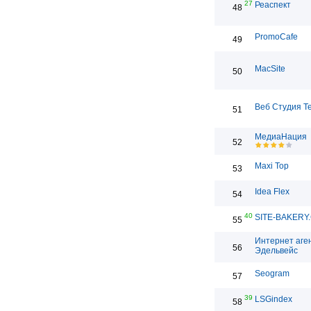
27
Реаспект
48
PromoCafe
49
MacSite
50
Веб Студия T
51
МедиаНация
52
Maxi Top
53
Idea Flex
54
40
SITE-BAKERY
55
Интернет аге
56
Эдельвейс
Seogram
57
39
LSGindex
58