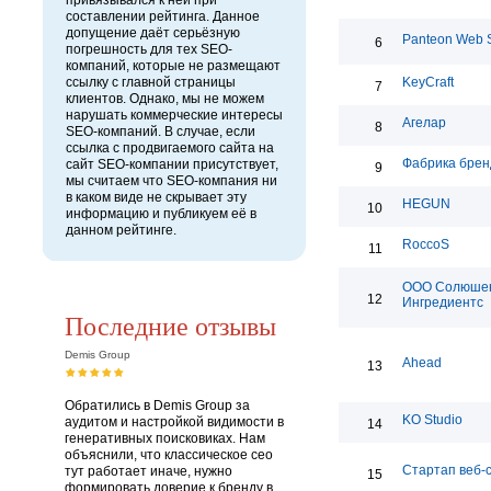
привязывался к ней при
составлении рейтинга. Данное
допущение даёт серьёзную
Panteon Web S
6
погрешность для тех SEO-
компаний, которые не размещают
ссылку с главной страницы
KeyCraft
7
клиентов. Однако, мы не можем
нарушать коммерческие интересы
Агелар
8
SEO-компаний. В случае, если
ссылка с продвигаемого сайта на
Фабрика брен
сайт SEO-компании присутствует,
9
мы считаем что SEO-компания ни
в каком виде не скрывает эту
HEGUN
10
информацию и публикуем её в
данном рейтинге.
RoccoS
11
ООО Солюше
12
Ингредиентс
Последние отзывы
Demis Group
Ahead
13
Обратились в Demis Group за
KO Studio
аудитом и настройкой видимости в
14
генеративных поисковиках. Нам
объяснили, что классическое сео
Стартап веб-
тут работает иначе, нужно
15
формировать доверие к бренду в