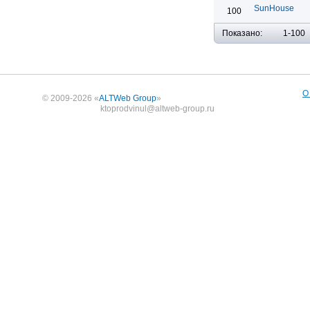
SunHouse
100
Показано:
1-100
О
© 2009-2026 «
ALTWeb Group
»
ktoprodvinul@altweb-group.ru