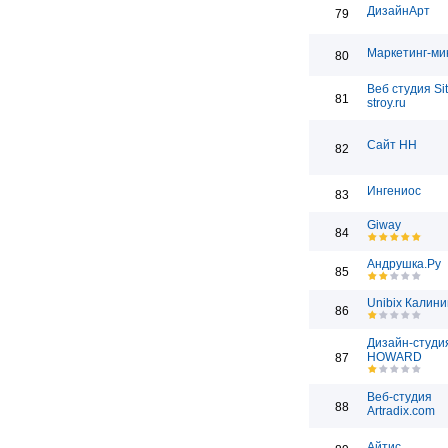
ДизайнАрт
79
Маркетинг-ми
80
Веб студия Sit
81
stroy.ru
Сайт НН
82
Ингениос
83
Giway
84
Андрушка.Ру
85
Unibix Калини
86
Дизайн-студи
HOWARD
87
Веб-студия
88
Artradix.com
Айтис