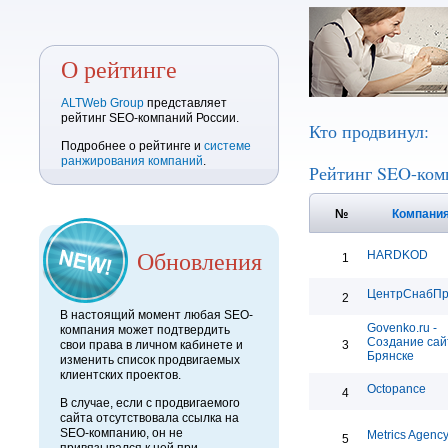
О рейтинге
ALTWeb Group
представляет
рейтинг SEO-компаний России.
Кто продвинул:
Подробнее о рейтинге и
системе
ранжирования компаний
.
Рейтинг SEO-ком
№
Компани
Обновления
HARDKOD
1
ЦентрСнабП
2
В настоящий момент любая SEO-
Govenko.ru -
компания может подтвердить
Создание сай
свои права в личном кабинете и
3
Брянске
изменить список продвигаемых
клиентских проектов.
Octopance
4
В случае, если с продвигаемого
сайта отсутствовала ссылка на
SEO-компанию, он не
Metrics Agenc
5