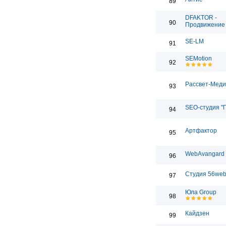
89
DFAKTOR -
90
Продвижение 
SE-LM
91
SEMotion
92
Рассвет-Мед
93
SEO-студия "
94
Артфактор
95
WebAvangard
96
Студия 56we
97
Юла Group
98
Кайдзен
99