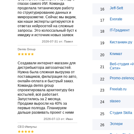
глазах самого ИИ. Команда
проделала титаническую работу
Jeff-Sett
16
по структурированию данных и
микроразметке. Сейчас мы видим,
Evorate
17
как наши эксперты цитируются в
ответах нейросетей на сложные
IT-Градиент
запросы. Это колоссальный буст к
18
имиджу и источник новых заявок
2026-07-31 от: Павел
Кистанкин.ру
19
Demis Group
Климат
20
Создавали интернет-магазин для
Веб-студия «
21
дистрибьютора автозапчастей.
Сити»
Нужна была сложная выгрузка от
поставщиков, фильтрация по авто,
Promo-zelenog
22
онлайн-оплата и быстрый заказ.
Команда demis group
Freelab.ru
спроектировала архитектуру без
23
костылей, всё работает.
Запустились за 2 месяца.
staseo
24
Продажи выросли на 40% за
первые полгода. Планируем
дальше развивать проект с ними
Студия Skilla
25
2026-07-13 от: Иван
Эспери
26
СЕО-Импульс