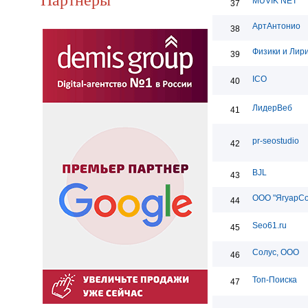
MUVIK NET
37
АртАнтонио
38
Физики и Лир
39
ICO
40
ЛидерВеб
41
pr-seostudio
42
BJL
43
ООО "ЯгуарС
44
Seo61.ru
45
Солус, ООО
46
Топ-Поиска
47