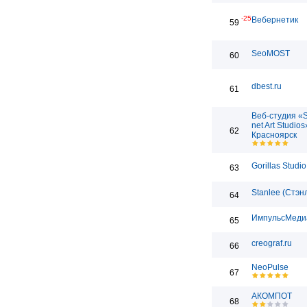
-25
Вебернетик
59
SeoMOST
60
dbest.ru
61
Веб-студия «
net Art Studios
62
Красноярск
Gorillas Studio
63
Stanlee (Стэн
64
ИмпульсМеди
65
creograf.ru
66
NeoPulse
67
АКОМПОТ
68