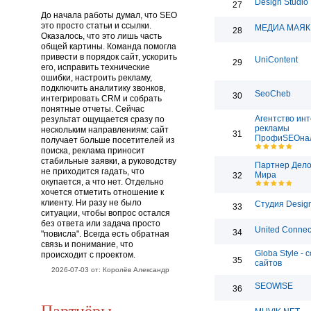
Design Studio
27
До начала работы думал, что SEO
это просто статьи и ссылки.
МЕДИА МАЯК
28
Оказалось, что это лишь часть
общей картины. Команда помогла
привести в порядок сайт, ускорить
UniContent
29
его, исправить технические
ошибки, настроить рекламу,
подключить аналитику звонков,
SeoCheb
30
интегрировать CRM и собрать
понятные отчеты. Сейчас
Агентство инт
результат ощущается сразу по
рекламы
нескольким направлениям: сайт
31
ПрофиSEOна
получает больше посетителей из
поиска, реклама приносит
стабильные заявки, а руководству
Партнер Дело
не приходится гадать, что
Мира
32
окупается, а что нет. Отдельно
хочется отметить отношение к
клиенту. Ни разу не было
Студия Desig
33
ситуации, чтобы вопрос остался
без ответа или задача просто
United Connec
34
"повисла". Всегда есть обратная
связь и понимание, что
Globa Style - 
происходит с проектом.
35
сайтов
2026-07-03 от: Королёв Александр
SEOWISE
36
Партнёры