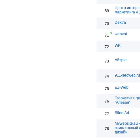
Центр интерн
69
маркетинга 
Dextra
70
3
webvbi
71
WK
72
Айтриз
73
911-seoweb.ru
74
EZ-Web
75
Творческая гр
76
"Алеван"
SilentArt
77
Mywebsite.su -
комплексный 
78
дизайн