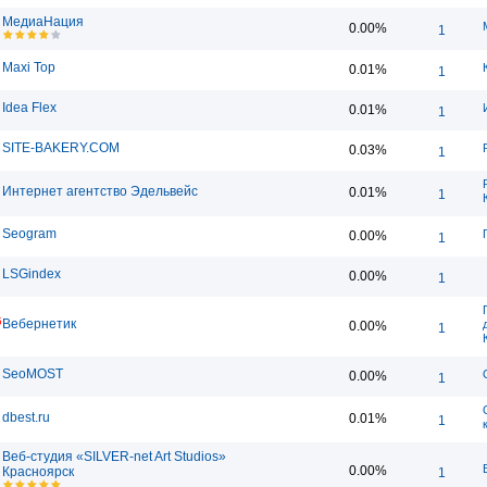
МедиаНация
0.00%
1
Maxi Top
0.01%
1
Idea Flex
0.01%
1
SITE-BAKERY.COM
0.03%
1
Интернет агентство Эдельвейс
0.01%
1
Seogram
0.00%
1
LSGindex
0.00%
1
5
Вебернетик
0.00%
1
SeoMOST
0.00%
1
dbest.ru
0.01%
1
Веб-студия «SILVER-net Art Studios»
0.00%
Красноярск
1