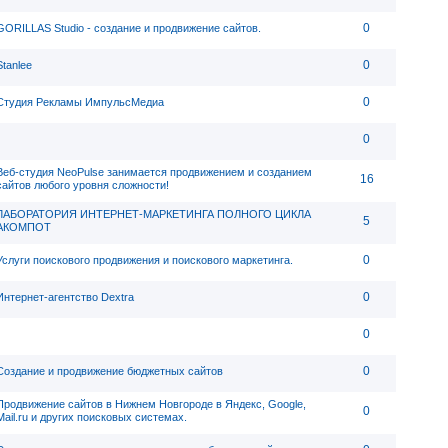
0
GORILLAS Studio - создание и продвижение сайтов.
0
Stanlee
0
Студия Рекламы ИмпульсМедиа
0
Веб-студия NeoPulse занимается продвижением и созданием
16
сайтов любого уровня сложности!
ЛАБОРАТОРИЯ ИНТЕРНЕТ-МАРКЕТИНГА ПОЛНОГО ЦИКЛА
5
АКОМПОТ
0
Услуги поискового продвижения и поискового маркетинга.
0
Интернет-агентство Dextra
0
0
Создание и продвижение бюджетных сайтов
Продвижение сайтов в Нижнем Новгороде в Яндекс, Google,
0
Mail.ru и других поисковых системах.