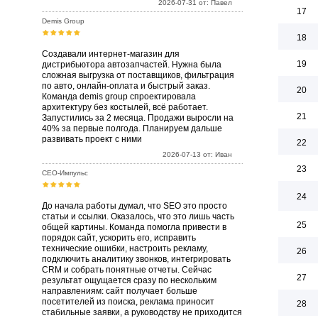
2026-07-31 от: Павел
17
Demis Group
18
Создавали интернет-магазин для
19
дистрибьютора автозапчастей. Нужна была
сложная выгрузка от поставщиков, фильтрация
по авто, онлайн-оплата и быстрый заказ.
20
Команда demis group спроектировала
архитектуру без костылей, всё работает.
21
Запустились за 2 месяца. Продажи выросли на
40% за первые полгода. Планируем дальше
развивать проект с ними
22
2026-07-13 от: Иван
23
СЕО-Импульс
24
До начала работы думал, что SEO это просто
статьи и ссылки. Оказалось, что это лишь часть
25
общей картины. Команда помогла привести в
порядок сайт, ускорить его, исправить
технические ошибки, настроить рекламу,
26
подключить аналитику звонков, интегрировать
CRM и собрать понятные отчеты. Сейчас
27
результат ощущается сразу по нескольким
направлениям: сайт получает больше
посетителей из поиска, реклама приносит
28
стабильные заявки, а руководству не приходится