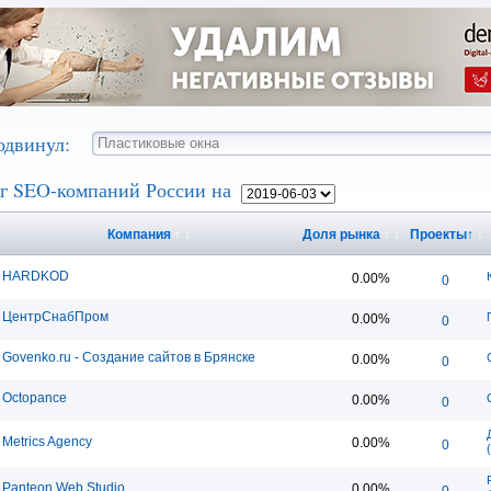
одвинул:
г SEO-компаний России на
Компания
↑
↓
Доля рынка
↑
↓
Проекты
↑
↓
HARDKOD
0.00%
0
ЦентрСнабПром
0.00%
0
Govenko.ru - Создание сайтов в Брянске
0.00%
0
Octopance
0.00%
0
Metrics Agency
0.00%
0
Panteon Web Studio
0.00%
0