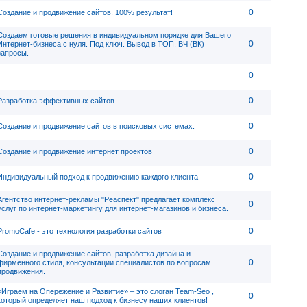
0
Создание и продвижение сайтов. 100% результат!
Создаем готовые решения в индивидуальном порядке для Вашего
0
Интернет-бизнеса с нуля. Под ключ. Вывод в ТОП. ВЧ (ВК)
запросы.
0
0
Разработка эффективных сайтов
0
Создание и продвижение сайтов в поисковых системах.
0
Создание и продвижение интернет проектов
0
Индивидуальный подход к продвижению каждого клиента
Агентство интернет-рекламы "Реаспект" предлагает комплекс
0
услуг по интернет-маркетингу для интернет-магазинов и бизнеса.
0
PromoCafe - это технология разработки сайтов
Создание и продвижение сайтов, разработка дизайна и
0
фирменного стиля, консультации специалистов по вопросам
продвижения.
«Играем на Опережение и Развитие» – это слоган Team-Seo ,
0
который определяет наш подход к бизнесу наших клиентов!