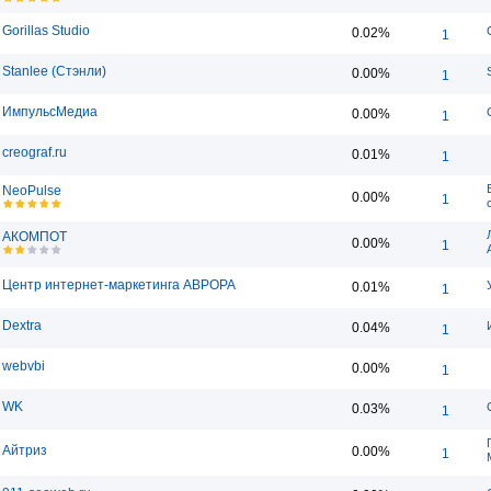
Gorillas Studio
0.02%
1
Stanlee (Стэнли)
0.00%
1
ИмпульсМедиа
0.00%
1
creograf.ru
0.01%
1
NeoPulse
0.00%
1
АКОМПОТ
0.00%
1
Центр интернет-маркетинга АВРОРА
0.01%
1
Dextra
0.04%
1
webvbi
0.00%
1
WK
0.03%
1
Айтриз
0.00%
1