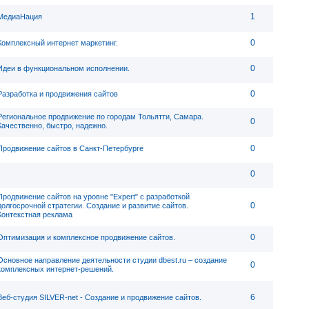
1
МедиаНация
0
Комплексный интернет маркетинг.
0
Идеи в функциональном исполнении.
0
Разработка и продвижения сайтов
Региональное продвижение по городам Тольятти, Самара.
0
Качественно, быстро, надежно.
0
Продвижение сайтов в Санкт-Петербурге
0
Продвижение сайтов на уровне "Expert" с разработкой
0
долгосрочной стратегии. Создание и развитие сайтов.
Контекстная реклама
0
Оптимизация и комплексное продвижение сайтов.
Основное направление деятельности студии dbest.ru – создание
0
комплексных интернет-решений.
6
Веб-студия SILVER-net - Создание и продвижение сайтов.