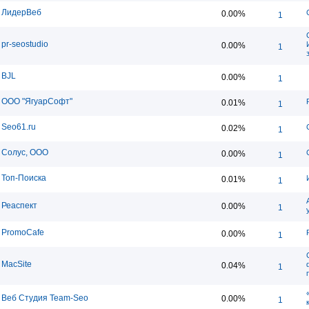
ЛидерВеб
0.00%
1
pr-seostudio
0.00%
1
BJL
0.00%
1
ООО "ЯгуарСофт"
0.01%
1
Seo61.ru
0.02%
1
Солус, ООО
0.00%
1
Топ-Поиска
0.01%
1
Реаспект
0.00%
1
PromoCafe
0.00%
1
MacSite
0.04%
1
Веб Студия Team-Seo
0.00%
1