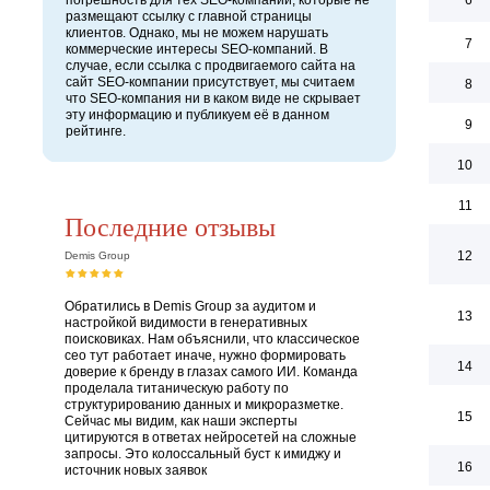
погрешность для тех SEO-компаний, которые не
6
размещают ссылку с главной страницы
клиентов. Однако, мы не можем нарушать
7
коммерческие интересы SEO-компаний. В
случае, если ссылка с продвигаемого сайта на
сайт SEO-компании присутствует, мы считаем
8
что SEO-компания ни в каком виде не скрывает
эту информацию и публикуем её в данном
9
рейтинге.
10
11
Последние отзывы
12
Demis Group
Обратились в Demis Group за аудитом и
13
настройкой видимости в генеративных
поисковиках. Нам объяснили, что классическое
сео тут работает иначе, нужно формировать
14
доверие к бренду в глазах самого ИИ. Команда
проделала титаническую работу по
структурированию данных и микроразметке.
15
Сейчас мы видим, как наши эксперты
цитируются в ответах нейросетей на сложные
запросы. Это колоссальный буст к имиджу и
16
источник новых заявок