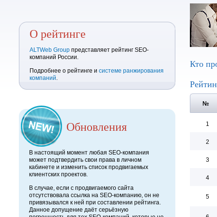
О рейтинге
ALTWeb Group
представляет рейтинг SEO-
компаний России.
Кто пр
Подробнее о рейтинге и
системе ранжирования
компаний
.
Рейтин
№
Обновления
1
2
В настоящий момент любая SEO-компания
может подтвердить свои права в личном
3
кабинете и изменить список продвигаемых
клиентских проектов.
4
В случае, если с продвигаемого сайта
отсутствовала ссылка на SEO-компанию, он не
5
привязывался к ней при составлении рейтинга.
Данное допущение даёт серьёзную