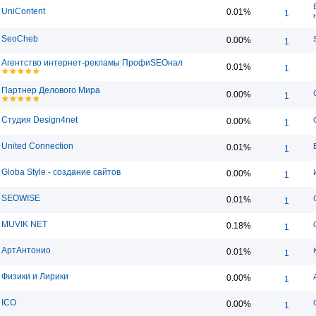
UniContent
0.01%
1
SeoCheb
0.00%
1
Агентство интернет-рекламы ПрофиSEOнал
0.01%
1
Партнер Делового Мира
0.00%
1
Студия Design4net
0.00%
1
United Connection
0.01%
1
Globa Style - создание сайтов
0.00%
1
SEOWISE
0.01%
1
MUVIK NET
0.18%
1
АртАнтонио
0.01%
1
Физики и Лирики
0.00%
1
ICO
0.00%
1