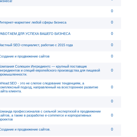
бизнеса!
0
0
Интернет-маркетинг любой сферы бизнеса
0
РАБОТАЕМ ДЛЯ УСПЕХА ВАШЕГО БИЗНЕСА
0
Частный SEO-специалист, работаю с 2015 года
0
Создание и продвижение сайтов
Компания Солюшен Ингредиентс — крупный поставщик
0
ингредиентов и специй европейского производства для пищевой
промышленности.
AHead:SEO - это не слепое следование тенденциям, а
0
комплексный подход, направленный на всестороннее развитие
сайта клиента.
0
Команда профессионалов с сильной экспертизой в продвижении
0
сайтов, а также в разработке e-commerce и корпоративных
проектов
0
Создание и продвижение сайтов.