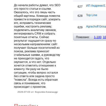
До начала работы думал, что SEO
ИП Андреев Е
627
это просто статьи и ссылки.
Оказалось, что это лишь часть
Top Line
общей картины. Команда помогла
628
привести в порядок сайт, ускорить
его, исправить технические
ошибки, настроить рекламу,
Agrachoff Grou
629
подключить аналитику звонков,
интегрировать CRM и собрать
понятные отчеты. Сейчас
Показано:
1-100
1
результат ощущается сразу по
нескольким направлениям: сайт
получает больше посетителей из
поиска, реклама приносит
стабильные заявки, а руководству
не приходится гадать, что
окупается, а что нет. Отдельно
хочется отметить отношение к
клиенту. Ни разу не было
ситуации, чтобы вопрос остался
без ответа или задача просто
"повисла". Всегда есть обратная
связь и понимание, что
происходит с проектом.
2026-07-03 от: Королёв Александр
Партнёры