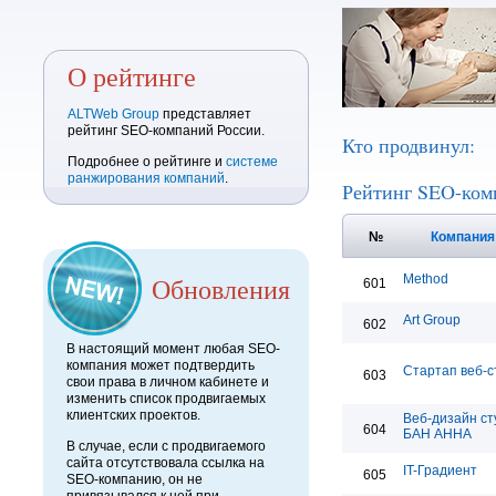
О рейтинге
ALTWeb Group
представляет
рейтинг SEO-компаний России.
Кто продвинул:
Подробнее о рейтинге и
системе
ранжирования компаний
.
Рейтинг SEO-ком
№
Компани
Обновления
Method
601
Art Group
602
В настоящий момент любая SEO-
компания может подтвердить
Стартап веб-с
603
свои права в личном кабинете и
изменить список продвигаемых
клиентских проектов.
Веб-дизайн ст
604
БАН АННА
В случае, если с продвигаемого
сайта отсутствовала ссылка на
IT-Градиент
605
SEO-компанию, он не