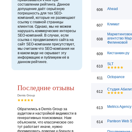
привязывался к ней при
составлении рейтинга. Данное
допущение даёт серьёзную
Ahead
606
погрешность для тех SEO-
компаний, которые не размещают
ссылку с главной страницы
Климат
607
клиентов. Однако, мы не можем
нарушать коммерческие интересы
Маркетингово
SEO-компаний. В случае, если
агентство Ма
608
ссылка с продвигаемого сайта на
Филинковой
сайт SEO-компании присутствует,
мы считаем что SEO-компания ни
в каком виде не скрывает эту
Кистанкин.ру
609
информацию и публикуем её в
данном рейтинге.
SLT
610
Octopance
611
Последние отзывы
Студия Абили
612
Demis Group
Metrics Agency
613
Обратились в Demis Group за
аудитом и настройкой видимости в
генеративных поисковиках. Нам
Panteon Web S
614
объяснили, что классическое сео
тут работает иначе, нужно
формировать доверие к бренду в
Продвижение с