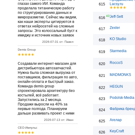
глазах самого ИИ. Команда
Lacsy.ru
615
проделала титаническую работу
по структурированию данных и
43
Jeff-Sett
микроразметке. Сейчас мы видим,
616
как наши эксперты цитируются в
ответах нейросетей на сложные
Zexler
617
запросы. Это колоссальный буст к
имиджу и источник новых заявок
KO Studio
618
2026-07-31 от: Павел
Demis Group
Starmedia
619
RoccoS
Создавали интернет-магазин для
620
дистрибьютора автозапчастей.
Нужна была сложная выгрузка от
MADMONKS
621
поставщиков, фильтрация по авто,
онлайн-оплата и быстрый заказ.
Команда demis group
HEGUN
622
спроектировала архитектуру без
костылей, всё работает.
Podolsk-Media
623
Запустились за 2 месяца.
Продажи выросли на 40% за
первые полгода. Планируем
Фабрика брен
624
дальше развивать проект с ними
Агелар
2026-07-13 от: Иван
625
СЕО-Импульс
KeyCraft
626