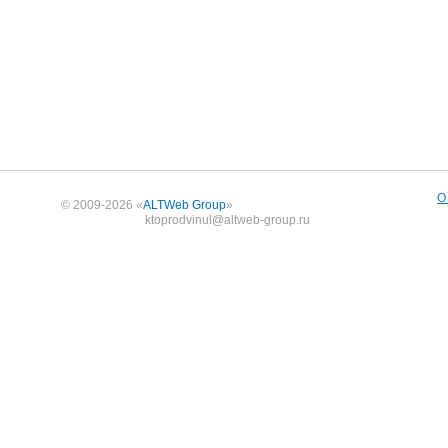
О
© 2009-2026 «
ALTWeb Group
»
ktoprodvinul@altweb-group.ru