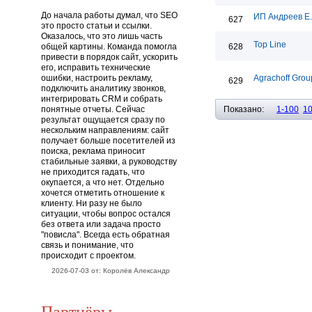
До начала работы думал, что SEO
ИП Андреев Е
627
это просто статьи и ссылки.
Оказалось, что это лишь часть
Top Line
общей картины. Команда помогла
628
привести в порядок сайт, ускорить
его, исправить технические
ошибки, настроить рекламу,
Agrachoff Grou
629
подключить аналитику звонков,
интегрировать CRM и собрать
понятные отчеты. Сейчас
Показано:
1-100
1
результат ощущается сразу по
нескольким направлениям: сайт
получает больше посетителей из
поиска, реклама приносит
стабильные заявки, а руководству
не приходится гадать, что
окупается, а что нет. Отдельно
хочется отметить отношение к
клиенту. Ни разу не было
ситуации, чтобы вопрос остался
без ответа или задача просто
"повисла". Всегда есть обратная
связь и понимание, что
происходит с проектом.
2026-07-03 от: Королёв Александр
Партнёры