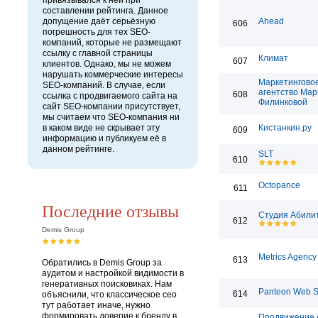
привязывался к ней при
составлении рейтинга. Данное
допущение даёт серьёзную
Ahead
606
погрешность для тех SEO-
компаний, которые не размещают
ссылку с главной страницы
Климат
607
клиентов. Однако, мы не можем
нарушать коммерческие интересы
Маркетингово
SEO-компаний. В случае, если
агентство Ма
608
ссылка с продвигаемого сайта на
Филинковой
сайт SEO-компании присутствует,
мы считаем что SEO-компания ни
в каком виде не скрывает эту
Кистанкин.ру
609
информацию и публикуем её в
данном рейтинге.
SLT
610
Octopance
611
Последние отзывы
Студия Абили
612
Demis Group
Metrics Agency
613
Обратились в Demis Group за
аудитом и настройкой видимости в
генеративных поисковиках. Нам
Panteon Web S
614
объяснили, что классическое сео
тут работает иначе, нужно
формировать доверие к бренду в
Продвижение с