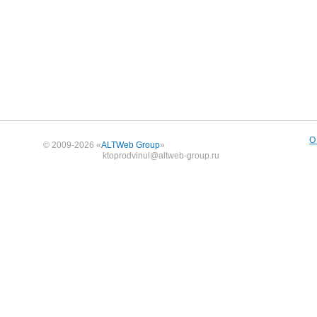
О
© 2009-2026 «
ALTWeb Group
»
ktoprodvinul@altweb-group.ru