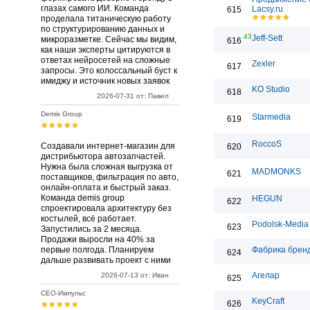
глазах самого ИИ. Команда
Lacsy.ru
615
проделала титаническую работу
по структурированию данных и
43
Jeff-Sett
микроразметке. Сейчас мы видим,
616
как наши эксперты цитируются в
ответах нейросетей на сложные
Zexler
617
запросы. Это колоссальный буст к
имиджу и источник новых заявок
KO Studio
618
2026-07-31 от: Павел
Demis Group
Starmedia
619
RoccoS
Создавали интернет-магазин для
620
дистрибьютора автозапчастей.
Нужна была сложная выгрузка от
MADMONKS
621
поставщиков, фильтрация по авто,
онлайн-оплата и быстрый заказ.
Команда demis group
HEGUN
622
спроектировала архитектуру без
костылей, всё работает.
Podolsk-Media
623
Запустились за 2 месяца.
Продажи выросли на 40% за
первые полгода. Планируем
Фабрика брен
624
дальше развивать проект с ними
Агелар
2026-07-13 от: Иван
625
СЕО-Импульс
KeyCraft
626