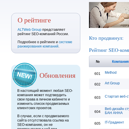
О рейтинге
ALTWeb Group
представляет
рейтинг SEO-компаний России.
Кто продвинул:
Подробнее о рейтинге и
системе
ранжирования компаний
.
Рейтинг SEO-ком
№
Компани
Обновления
Method
601
Art Group
602
В настоящий момент любая SEO-
компания может подтвердить
Стартап веб-с
603
свои права в личном кабинете и
изменить список продвигаемых
клиентских проектов.
Веб-дизайн ст
604
БАН АННА
В случае, если с продвигаемого
сайта отсутствовала ссылка на
IT-Градиент
605
SEO-компанию, он не