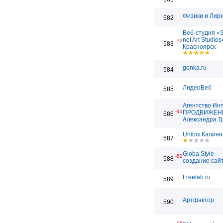
Физики и Лир
582
Веб-студия «
net Art Studios
-72
583
Красноярск
gonka.ru
584
ЛидерВеб
585
Агентство Ин
-41
ПРОДВИЖЕН
586
Александра Т
Unibix Калини
587
Globa Style -
-52
588
создание сай
Freelab.ru
589
Артфактор
590