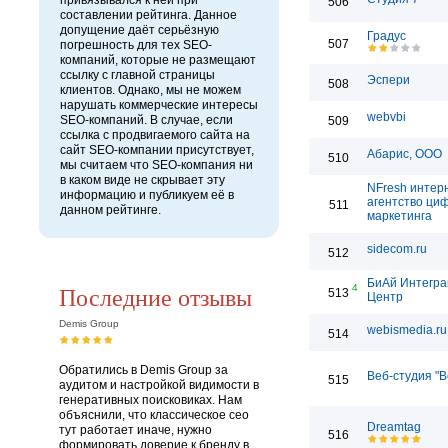
привязывался к ней при
506
составлении рейтинга. Данное
допущение даёт серьёзную
Градус
507
погрешность для тех SEO-
компаний, которые не размещают
ссылку с главной страницы
Эспери
508
клиентов. Однако, мы не можем
нарушать коммерческие интересы
webvbi
SEO-компаний. В случае, если
509
ссылка с продвигаемого сайта на
сайт SEO-компании присутствует,
Абарис, ООО
510
мы считаем что SEO-компания ни
в каком виде не скрывает эту
NFresh интер
информацию и публикуем её в
агентство ци
511
данном рейтинге.
маркетинга
sidecom.ru
512
БиАй Интегра
Последние отзывы
4
513
Центр
Demis Group
webismedia.ru
514
Обратились в Demis Group за
Веб-студия "
515
аудитом и настройкой видимости в
генеративных поисковиках. Нам
объяснили, что классическое сео
Dreamtag
тут работает иначе, нужно
516
формировать доверие к бренду в