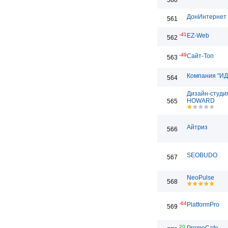
560
ДонИнтернет
561
-41
EZ-Web
562
-49
Сайт-Топ
563
Компания "ИД
564
Дизайн-студи
HOWARD
565
Айтриз
566
SEOBUDO
567
NeoPulse
568
-64
PlatformPro
569
20