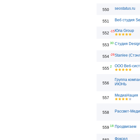
seostatus.ru
550
Веб студия S
551
Юла Group
-15
552
30
Студия Desig
553
-26
Stanlee (Стэн
554
ООО Веб-сис
2
555
Группа компа
556
ИЮНЬ
МедиаНация
557
Рассвет-Мед
558
18
Продвигаем
559
Фоксел