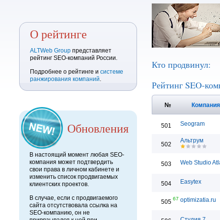
О рейтинге
ALTWeb Group
представляет
рейтинг SEO-компаний России.
Кто продвинул:
Подробнее о рейтинге и
системе
ранжирования компаний
.
Рейтинг SEO-ком
№
Компани
Обновления
Seogram
501
Альтрум
502
В настоящий момент любая SEO-
компания может подтвердить
Web Studio Atl
503
свои права в личном кабинете и
изменить список продвигаемых
Easytex
504
клиентских проектов.
В случае, если с продвигаемого
67
optimizatia.ru
505
сайта отсутствовала ссылка на
SEO-компанию, он не
Студия 7