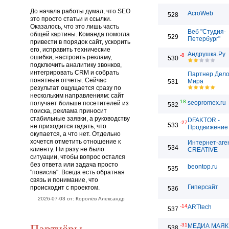
До начала работы думал, что SEO
AcroWeb
528
это просто статьи и ссылки.
Оказалось, что это лишь часть
Веб "Студия-
общей картины. Команда помогла
529
Петербург"
привести в порядок сайт, ускорить
его, исправить технические
Андрушка.Ру
-8
ошибки, настроить рекламу,
530
подключить аналитику звонков,
интегрировать CRM и собрать
Партнер Дело
понятные отчеты. Сейчас
Мира
531
результат ощущается сразу по
нескольким направлениям: сайт
18
seopromex.ru
получает больше посетителей из
532
поиска, реклама приносит
стабильные заявки, а руководству
DFAKTOR -
-27
533
не приходится гадать, что
Продвижение 
окупается, а что нет. Отдельно
хочется отметить отношение к
Интернет-аге
534
клиенту. Ни разу не было
CREATIVE
ситуации, чтобы вопрос остался
без ответа или задача просто
beontop.ru
535
"повисла". Всегда есть обратная
связь и понимание, что
Гиперсайт
происходит с проектом.
536
2026-07-03 от: Королёв Александр
-14
ARTtech
537
Партнёры
-31
МЕДИА МАЯК
538