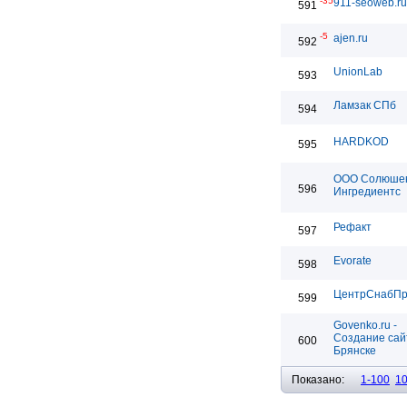
-35
911-seoweb.ru
591
-5
ajen.ru
592
UnionLab
593
Ламзак СПб
594
HARDKOD
595
ООО Солюше
596
Ингредиентс
Рефакт
597
Evorate
598
ЦентрСнабП
599
Govenko.ru -
Создание сай
600
Брянске
Показано:
1-100
1