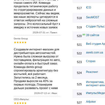
глазах самого ИИ. Команда
проделала титаническую работу
ICO
517
по структурированию данных и
микроразметке. Сейчас мы видим,
как наши эксперты цитируются в
SeoMOST
518
ответах нейросетей на сложные
запросы. Это колоссальный буст к
Студия Пульс
имиджу и источник новых заявок
519
2026-07-31 от: Павел
60
39 сайтов
520
Demis Group
Веб студия А
521
Создавали интернет-магазин для
aweb.com.ua
дистрибьютора автозапчастей.
522
Нужна была сложная выгрузка от
поставщиков, фильтрация по авто,
Cropas
523
онлайн-оплата и быстрый заказ.
Команда demis group
спроектировала архитектуру без
Реаспект
524
костылей, всё работает.
Запустились за 2 месяца.
Продажи выросли на 40% за
Интернетика,
525
первые полгода. Планируем
интернет-аге
дальше развивать проект с ними
ИмпульсМеди
2026-07-13 от: Иван
526
СЕО-Импульс
Artjoker
527