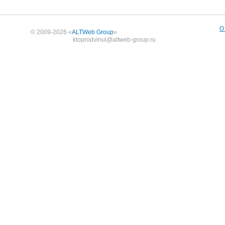
О
© 2009-2026 «
ALTWeb Group
»
ktoprodvinul@altweb-group.ru