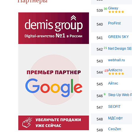
Giway
30
539
ProFirst
540
GREEN SKY
541
21
Net Design S
542
webhall.ru
543
АлКосто
-15
544
Айтис
545
9
Step Up Web 
546
SEOFIT
547
МДСофт
548
CeoZen
549