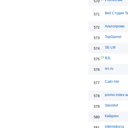
PromoCafe
570
Веб Студия T
571
Альтопромо
572
TopGarnet
573
SE-LM
574
23
BJL
575
src.ru
576
Сайт НН
577
promo.index-ar
578
SilentArt
579
Кайдзен
580
internetov.ru
581