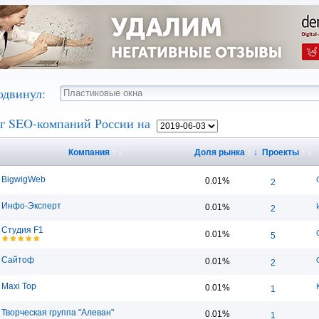
одвинул:
г SEO-компаний России на
Компания
↑
↓
Доля рынка
↑
↓
Проекты
↑
↓
BigwigWeb
0.01%
2
Инфо-Эксперт
0.01%
2
Студия F1
0.01%
5
Сайтоф
0.01%
2
Maxi Top
0.01%
1
Творческая группа "Алеван"
0.01%
1