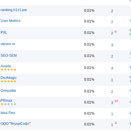
ranking.h1z1.pw
0.01%
2
User Metrics
0.01%
2
-5
PXL
0.01%
2
vipseo.ru
0.01%
3
SEO-SEM
0.01%
2
Avada
0.01%
4
DezMagic
0.01%
1
Олпрайм
0.01%
2
PRmax
9
-37
0.01%
3
Idea Flex
0.01%
1
-3
ООО "ЯгуарСофт"
0.01%
1