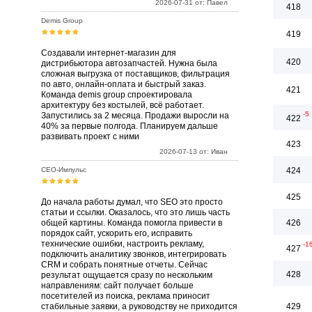
2026-07-31 от: Павел
418
Demis Group
419
Создавали интернет-магазин для
420
дистрибьютора автозапчастей. Нужна была
сложная выгрузка от поставщиков, фильтрация
по авто, онлайн-оплата и быстрый заказ.
421
Команда demis group спроектировала
архитектуру без костылей, всё работает.
-5
Запустились за 2 месяца. Продажи выросли на
422
40% за первые полгода. Планируем дальше
развивать проект с ними
423
2026-07-13 от: Иван
СЕО-Импульс
424
425
До начала работы думал, что SEO это просто
статьи и ссылки. Оказалось, что это лишь часть
общей картины. Команда помогла привести в
426
порядок сайт, ускорить его, исправить
технические ошибки, настроить рекламу,
-1
427
подключить аналитику звонков, интегрировать
CRM и собрать понятные отчеты. Сейчас
428
результат ощущается сразу по нескольким
направлениям: сайт получает больше
посетителей из поиска, реклама приносит
стабильные заявки, а руководству не приходится
429