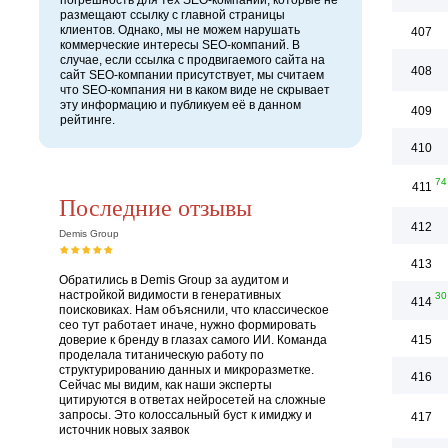
погрешность для тех SEO-компаний, которые не
размещают ссылку с главной страницы
клиентов. Однако, мы не можем нарушать
407
коммерческие интересы SEO-компаний. В
случае, если ссылка с продвигаемого сайта на
408
сайт SEO-компании присутствует, мы считаем
что SEO-компания ни в каком виде не скрывает
эту информацию и публикуем её в данном
409
рейтинге.
410
74
411
Последние отзывы
412
Demis Group
413
Обратились в Demis Group за аудитом и
настройкой видимости в генеративных
30
414
поисковиках. Нам объяснили, что классическое
сео тут работает иначе, нужно формировать
доверие к бренду в глазах самого ИИ. Команда
415
проделала титаническую работу по
структурированию данных и микроразметке.
416
Сейчас мы видим, как наши эксперты
цитируются в ответах нейросетей на сложные
запросы. Это колоссальный буст к имиджу и
417
источник новых заявок