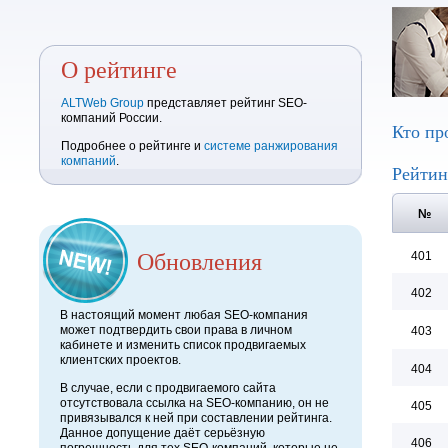
О рейтинге
ALTWeb Group
представляет рейтинг SEO-
компаний России.
Кто пр
Подробнее о рейтинге и
системе ранжирования
компаний
.
Рейтин
№
Обновления
401
402
В настоящий момент любая SEO-компания
может подтвердить свои права в личном
403
кабинете и изменить список продвигаемых
клиентских проектов.
404
В случае, если с продвигаемого сайта
отсутствовала ссылка на SEO-компанию, он не
405
привязывался к ней при составлении рейтинга.
Данное допущение даёт серьёзную
406