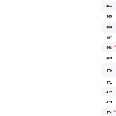
464
465
3
466
467
-1
468
469
470
471
472
473
-6
474