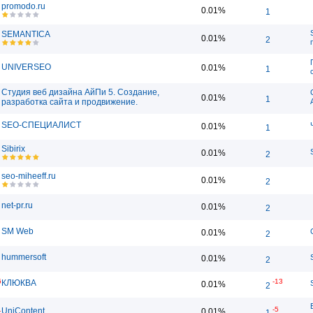
promodo.ru
0.01%
1
SEMANTICA
0.01%
2
UNIVERSEO
0.01%
1
Студия веб дизайна АйПи 5. Создание,
0.01%
1
разработка сайта и продвижение.
SEO-СПЕЦИАЛИСТ
0.01%
1
Sibirix
S
0.01%
2
seo-miheeff.ru
0.01%
2
net-pr.ru
0.01%
2
SM Web
0.01%
2
hummersoft
0.01%
2
6
-13
КЛЮКВА
0.01%
2
1
-5
UniContent
0.01%
1