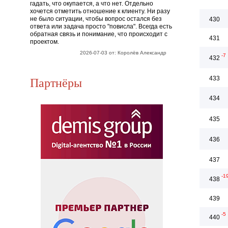
гадать, что окупается, а что нет. Отдельно
хочется отметить отношение к клиенту. Ни разу
не было ситуации, чтобы вопрос остался без
430
ответа или задача просто "повисла". Всегда есть
обратная связь и понимание, что происходит с
431
проектом.
2026-07-03 от: Королёв Александр
-7
432
Партнёры
433
434
435
436
437
-1
438
439
-5
440