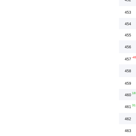
452
453
454
455
456
-4
457
458
459
18
460
31
461
462
463