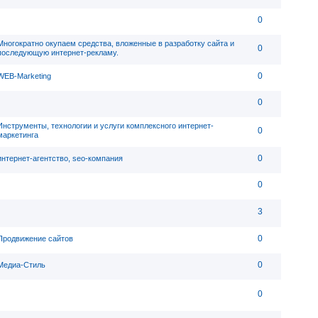
0
Многократно окупаем средства, вложенные в разработку сайта и
0
последующую интернет-рекламу.
0
WEB-Marketing
0
Инструменты, технологии и услуги комплексного интернет-
0
маркетинга
0
интернет-агентство, seo-компания
0
3
0
Продвижение сайтов
0
Медиа-Стиль
0