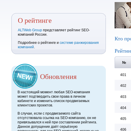
О рейтинге
ALTWeb Group
представляет рейтинг SEO-
компаний России.
Кто пр
Подробнее о рейтинге и
системе ранжирования
компаний
.
Рейтин
№
Обновления
401
402
В настоящий момент любая SEO-компания
может подтвердить свои права в личном
403
кабинете и изменить список продвигаемых
клиентских проектов.
404
В случае, если с продвигаемого сайта
отсутствовала ссылка на SEO-компанию, он не
405
привязывался к ней при составлении рейтинга.
Данное допущение даёт серьёзную
406