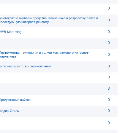
0
Многократно окупаем средства, вложенные в разработку сайта и
0
последующую интернет-рекламу.
0
WEB-Marketing
0
Инструменты, технологии и услуги комплексного интернет-
0
маркетинга
0
интернет-агентство, seo-компания
0
3
0
Продвижение сайтов
0
Медиа-Стиль
0