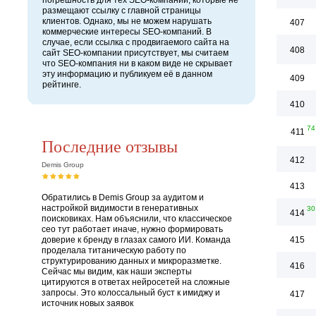
погрешность для тех SEO-компаний, которые не
размещают ссылку с главной страницы
клиентов. Однако, мы не можем нарушать
407
коммерческие интересы SEO-компаний. В
случае, если ссылка с продвигаемого сайта на
408
сайт SEO-компании присутствует, мы считаем
что SEO-компания ни в каком виде не скрывает
эту информацию и публикуем её в данном
409
рейтинге.
410
74
411
Последние отзывы
412
Demis Group
413
Обратились в Demis Group за аудитом и
настройкой видимости в генеративных
30
414
поисковиках. Нам объяснили, что классическое
сео тут работает иначе, нужно формировать
доверие к бренду в глазах самого ИИ. Команда
415
проделала титаническую работу по
структурированию данных и микроразметке.
416
Сейчас мы видим, как наши эксперты
цитируются в ответах нейросетей на сложные
запросы. Это колоссальный буст к имиджу и
417
источник новых заявок