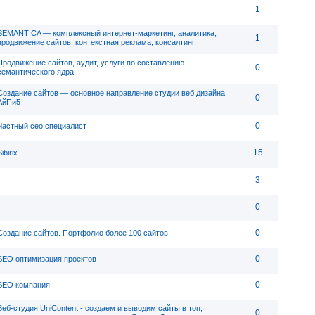
1
SEMANTICA — комплексный интернет-маркетинг, аналитика,
1
продвижение сайтов, контекстная реклама, консалтинг.
Продвижение сайтов, аудит, услуги по составлению
0
семантического ядра
Создание сайтов — основное направление студии веб дизайна
0
АйПи5
0
Частный сео специалист
15
ibirix
3
0
0
Создание сайтов. Портфолио более 100 сайтов
0
SEO оптимизация проектов
0
SEO компания
Веб-студия UniContent - cоздаем и выводим сайты в топ,
0