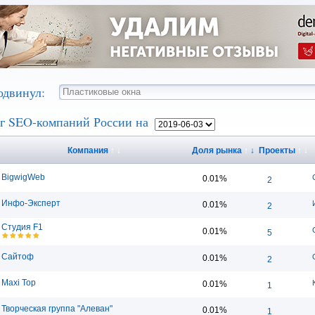
одвинул:
г SEO-компаний России на
Компания
↑
↓
Доля рынка
↑
↓
Проекты
↑
↓
BigwigWeb
0.01%
2
Инфо-Эксперт
0.01%
2
Студия F1
0.01%
5
Сайтоф
0.01%
2
Maxi Top
0.01%
1
Творческая группа "Алеван"
0.01%
1