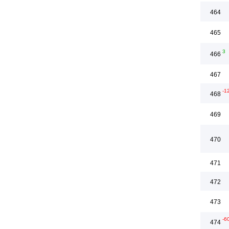
464
465
3
466
467
-1
468
469
470
471
472
473
-6
474