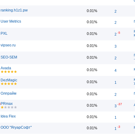
ranking.h1z1.pw
0.01%
2
User Metrics
0.01%
2
-5
PXL
0.01%
2
vipseo.ru
0.01%
3
SEO-SEM
0.01%
2
Avada
0.01%
4
DezMagic
0.01%
1
Олпрайм
0.01%
2
PRmax
9
-37
0.01%
3
Idea Flex
0.01%
1
-3
ООО "ЯгуарСофт"
0.01%
1