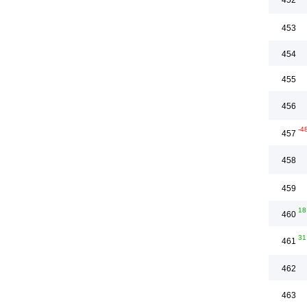
452
453
454
455
456
-4
457
458
459
18
460
31
461
462
463