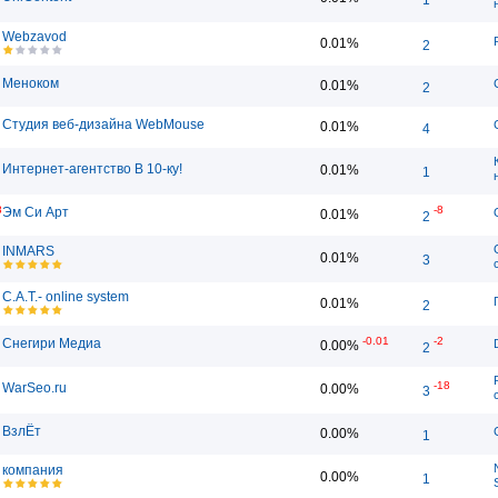
Webzavod
0.01%
2
Меноком
0.01%
2
Студия веб-дизайна WebMouse
0.01%
4
Интернет-агентство В 10-ку!
0.01%
1
8
-8
Эм Си Арт
0.01%
2
INMARS
0.01%
3
C.A.T.- online system
0.01%
2
-0.01
-2
Снегири Медиа
0.00%
2
-18
WarSeo.ru
0.00%
3
ВзлЁт
0.00%
1
компания
0.00%
1