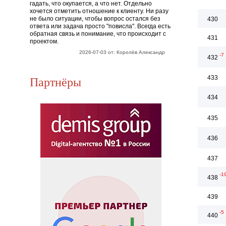
гадать, что окупается, а что нет. Отдельно
хочется отметить отношение к клиенту. Ни разу
не было ситуации, чтобы вопрос остался без
430
ответа или задача просто "повисла". Всегда есть
обратная связь и понимание, что происходит с
431
проектом.
2026-07-03 от: Королёв Александр
-7
432
Партнёры
433
434
435
436
437
-1
438
439
-5
440