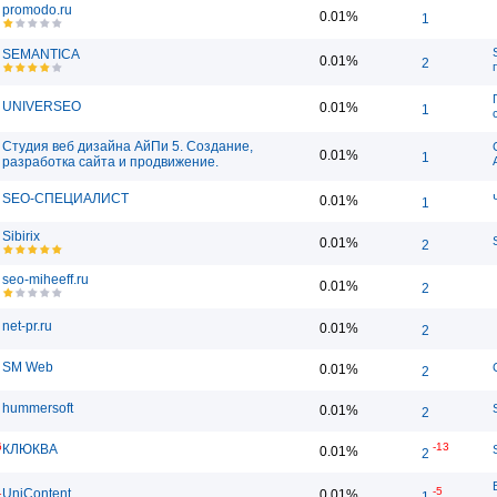
promodo.ru
0.01%
1
SEMANTICA
0.01%
2
UNIVERSEO
0.01%
1
Студия веб дизайна АйПи 5. Создание,
0.01%
1
разработка сайта и продвижение.
SEO-СПЕЦИАЛИСТ
0.01%
1
Sibirix
S
0.01%
2
seo-miheeff.ru
0.01%
2
net-pr.ru
0.01%
2
SM Web
0.01%
2
hummersoft
0.01%
2
6
-13
КЛЮКВА
0.01%
2
1
-5
UniContent
0.01%
1