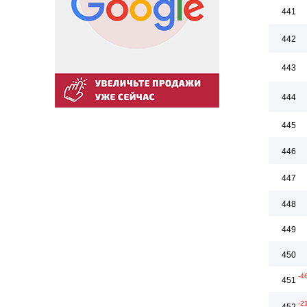
441
442
443
444
445
446
447
448
449
450
-4
451
-2