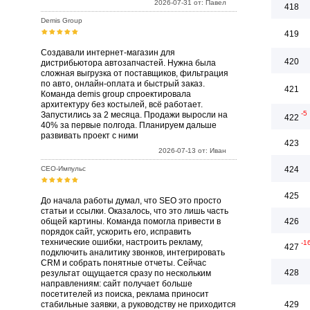
2026-07-31 от: Павел
418
Demis Group
419
Создавали интернет-магазин для
420
дистрибьютора автозапчастей. Нужна была
сложная выгрузка от поставщиков, фильтрация
по авто, онлайн-оплата и быстрый заказ.
421
Команда demis group спроектировала
архитектуру без костылей, всё работает.
-5
Запустились за 2 месяца. Продажи выросли на
422
40% за первые полгода. Планируем дальше
развивать проект с ними
423
2026-07-13 от: Иван
СЕО-Импульс
424
425
До начала работы думал, что SEO это просто
статьи и ссылки. Оказалось, что это лишь часть
общей картины. Команда помогла привести в
426
порядок сайт, ускорить его, исправить
технические ошибки, настроить рекламу,
-1
427
подключить аналитику звонков, интегрировать
CRM и собрать понятные отчеты. Сейчас
428
результат ощущается сразу по нескольким
направлениям: сайт получает больше
посетителей из поиска, реклама приносит
стабильные заявки, а руководству не приходится
429