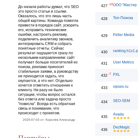
-16
ООО "Мастер 
427
До начала работы думал, что SEO
это просто статьи и ссылки.
Оказалось, что это лишь часть
Топ-Поиска
428
общей картины. Команда помогла
привести в порядок сайт, ускорить
его, исправить технические
ошибки, настроить рекламу,
Peller Media
429
подключить аналитику звонков,
интегрировать CRM и собрать
понятные отчеты. Сейчас
ranking.h1z1.
430
результат ощущается сразу по
нескольким направлениям: сайт
получает больше посетителей из
User Metrics
431
поиска, реклама приносит
стабильные заявки, а руководству
-7
PXL
432
не приходится гадать, что
окупается, а что нет. Отдельно
хочется отметить отношение к
vipseo.ru
433
клиенту. Ни разу не было
ситуации, чтобы вопрос остался
без ответа или задача просто
SEO-SEM
434
"повисла". Всегда есть обратная
связь и понимание, что
происходит с проектом.
Avada
435
2026-07-03 от: Королёв Александр
DezMagic
436
Партнёры