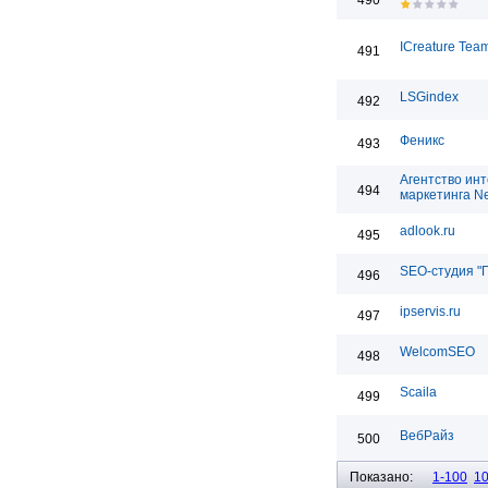
490
ICreature Tea
491
LSGindex
492
Феникс
493
Агентство инт
494
маркетинга Ne
adlook.ru
495
SEO-студия "
496
ipservis.ru
497
WelcomSEO
498
Scaila
499
ВебРайз
500
Показано:
1-100
1