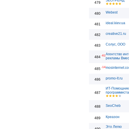
SEOТРЕНД
479
Webest
480
ideal.kiev.ua
481
creative21.ru
482
Солус, ООО
483
Агентство ин
-61
484
рекламы Вме
-14
mosinternet.c
485
promo-lt.ru
486
ИТ-Помощник 
программиста
487
SeoCheb
488
Креазон
489
Это Легко