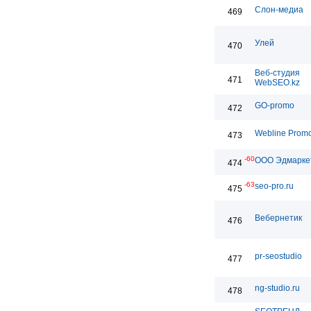
Слон-медиа
469
Улей
470
Веб-студия
471
WebSEO.kz
GO-promo
472
Webline Promo
473
-60
ООО Эдмарке
474
-63
seo-pro.ru
475
Вебернетик
476
pr-seostudio
477
ng-studio.ru
478