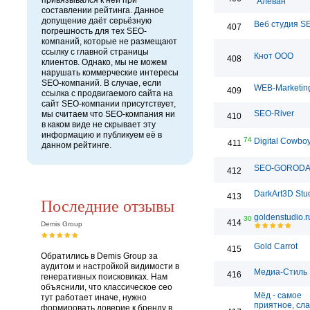
привязывался к ней при
"Алеван"
составлении рейтинга. Данное
допущение даёт серьёзную
Веб студия S
407
погрешность для тех SEO-
компаний, которые не размещают
ссылку с главной страницы
Кнот ООО
408
клиентов. Однако, мы не можем
нарушать коммерческие интересы
SEO-компаний. В случае, если
WEB-Marketin
409
ссылка с продвигаемого сайта на
сайт SEO-компании присутствует,
SEO-River
мы считаем что SEO-компания ни
410
в каком виде не скрывает эту
информацию и публикуем её в
74
Digital Cowbo
411
данном рейтинге.
SEO-GOROD
412
DarkArt3D Stu
413
Последние отзывы
goldenstudio.r
30
414
Demis Group
Gold Carrot
415
Обратились в Demis Group за
аудитом и настройкой видимости в
Медиа-Стиль
416
генеративных поисковиках. Нам
объяснили, что классическое сео
Мёд - самое
тут работает иначе, нужно
приятное, сла
формировать доверие к бренду в