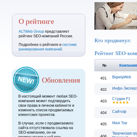
О рейтинге
ALTWeb Group
представляет
рейтинг SEO-компаний России.
Кто продвинул:
Подробнее о рейтинге и
системе
ранжирования компаний
.
Рейтинг SEO-ком
№
Компани
Обновления
BigwigWeb
401
Инфо-Экспер
402
В настоящий момент любая SEO-
Студия F1
компания может подтвердить
403
свои права в личном кабинете и
изменить список продвигаемых
Сайтоф
404
клиентских проектов.
Maxi Top
В случае, если с продвигаемого
405
сайта отсутствовала ссылка на
SEO-компанию, он не
Творческая гр
406