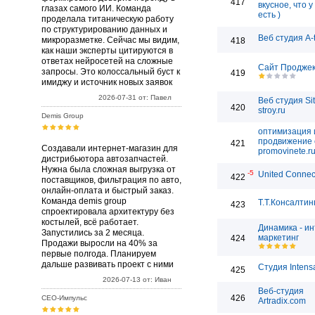
417
вкусное, что у
глазах самого ИИ. Команда
есть )
проделала титаническую работу
по структурированию данных и
Веб студия A-
микроразметке. Сейчас мы видим,
418
как наши эксперты цитируются в
ответах нейросетей на сложные
Сайт Проджек
запросы. Это колоссальный буст к
419
имиджу и источник новых заявок
2026-07-31 от: Павел
Веб студия Sit
420
stroy.ru
Demis Group
оптимизация 
продвижение 
421
Создавали интернет-магазин для
promovinete.r
дистрибьютора автозапчастей.
Нужна была сложная выгрузка от
-5
United Connec
422
поставщиков, фильтрация по авто,
онлайн-оплата и быстрый заказ.
Команда demis group
Т.Т.Консалтин
423
спроектировала архитектуру без
костылей, всё работает.
Динамика - ин
Запустились за 2 месяца.
маркетинг
424
Продажи выросли на 40% за
первые полгода. Планируем
дальше развивать проект с ними
Студия Intens
425
2026-07-13 от: Иван
Веб-студия
426
СЕО-Импульс
Artradix.com