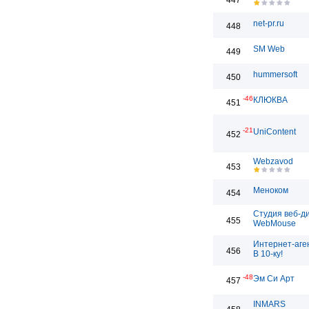
447
net-pr.ru
448
SM Web
449
hummersoft
450
-46
КЛЮКВА
451
-21
UniContent
452
Webzavod
453
Меноком
454
Студия веб-д
455
WebMouse
Интернет-аге
456
В 10-ку!
-48
Эм Си Арт
457
INMARS