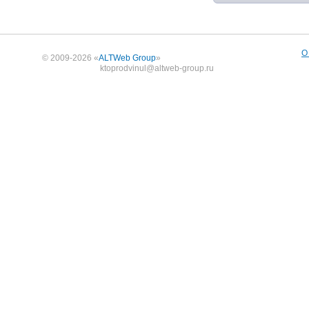
О
© 2009-2026 «
ALTWeb Group
»
ktoprodvinul@altweb-group.ru