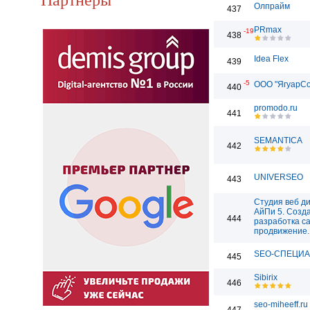
Олпрайм
437
PRmax
-19
438
Idea Flex
439
-5
ООО "ЯгуарС
440
promodo.ru
441
SEMANTICA
442
UNIVERSEO
443
Студия веб д
АйПи 5. Созд
444
разработка са
продвижение.
SEO-СПЕЦИ
445
Sibirix
446
seo-miheeff.ru