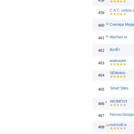
458
C.A.T.- online
459
18
Снегири Мед
460
31
WarSeo.ru
461
ВзлЁт
462
компания
463
SEMotion
464
Smart Sites
465
АКОМПОТ
3
466
Ferrum Design
467
oversoft.ru
-12
468