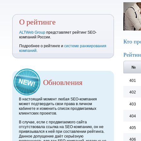
О рейтинге
ALTWeb Group
представляет рейтинг SEO-
компаний России.
Кто пр
Подробнее о рейтинге и
системе ранжирования
компаний
.
Рейтин
№
Обновления
401
402
В настоящий момент любая SEO-компания
может подтвердить свои права в личном
403
кабинете и изменить список продвигаемых
клиентских проектов.
404
В случае, если с продвигаемого сайта
отсутствовала ссылка на SEO-компанию, он не
405
привязывался к ней при составлении рейтинга.
Данное допущение даёт серьёзную
406