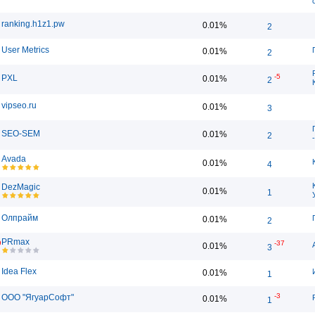
ranking.h1z1.pw
0.01%
2
User Metrics
0.01%
2
-5
PXL
0.01%
2
vipseo.ru
0.01%
3
SEO-SEM
0.01%
2
Avada
0.01%
4
DezMagic
0.01%
1
Олпрайм
0.01%
2
PRmax
9
-37
0.01%
3
Idea Flex
0.01%
1
-3
ООО "ЯгуарСофт"
0.01%
1