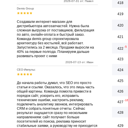
2026-07-31 от: Павел
418
Demis Group
419
Создавали интернет-магазин для
420
дистрибьютора автозапчастей. Нужна была
сложная выгрузка от поставщиков, фильтрация
по авто, онлайн-оплата и быстрый заказ.
421
Команда demis group спроектировала
архитектуру без костылей, всё работает.
-5
Запустились за 2 месяца. Продажи выросли на
422
40% за первые полгода. Планируем дальше
развивать проект с ними
423
2026-07-13 от: Иван
СЕО-Импульс
424
425
До начала работы думал, что SEO это просто
статьи и ссылки. Оказалось, что это лишь часть
общей картины. Команда помогла привести в
426
порядок сайт, ускорить его, исправить
технические ошибки, настроить рекламу,
-1
427
подключить аналитику звонков, интегрировать
CRM и собрать понятные отчеты. Сейчас
428
результат ощущается сразу по нескольким
направлениям: сайт получает больше
посетителей из поиска, реклама приносит
стабильные заявки, а руководству не приходится
429