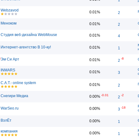
Webzavod
0.01%
2
Меноком
0.01%
2
Студия веб-дизайна WebMouse
0.01%
4
Интернет-агентство В 10-ку!
0.01%
1
8
-8
Эм Си Арт
0.01%
2
INMARS
0.01%
3
C.A.T.- online system
0.01%
2
-0.01
-2
Снегири Медиа
0.00%
2
-18
WarSeo.ru
0.00%
3
ВзлЁт
0.00%
1
компания
0.00%
1