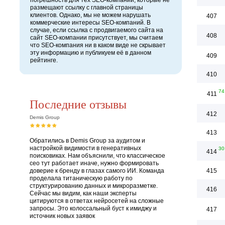
погрешность для тех SEO-компаний, которые не
размещают ссылку с главной страницы
клиентов. Однако, мы не можем нарушать
407
коммерческие интересы SEO-компаний. В
случае, если ссылка с продвигаемого сайта на
408
сайт SEO-компании присутствует, мы считаем
что SEO-компания ни в каком виде не скрывает
эту информацию и публикуем её в данном
409
рейтинге.
410
74
411
Последние отзывы
412
Demis Group
413
Обратились в Demis Group за аудитом и
настройкой видимости в генеративных
30
414
поисковиках. Нам объяснили, что классическое
сео тут работает иначе, нужно формировать
доверие к бренду в глазах самого ИИ. Команда
415
проделала титаническую работу по
структурированию данных и микроразметке.
416
Сейчас мы видим, как наши эксперты
цитируются в ответах нейросетей на сложные
запросы. Это колоссальный буст к имиджу и
417
источник новых заявок