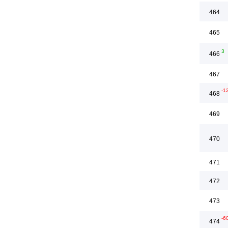
464
465
3
466
467
-1
468
469
470
471
472
473
-6
474