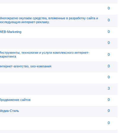
0
Многократно окупаем средства, вложенные в разработку сайта и
0
последующую интернет-рекламу.
0
WEB-Marketing
0
Инструменты, технологии и услуги комплексного интернет-
0
маркетинга
0
интернет-агентство, seo-компания
0
3
0
Продвижение сайтов
0
Медиа-Стиль
0