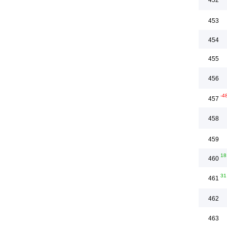
452
453
454
455
456
-4
457
458
459
18
460
31
461
462
463