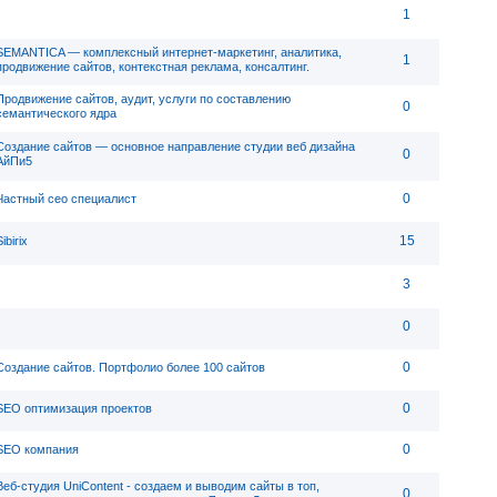
1
SEMANTICA — комплексный интернет-маркетинг, аналитика,
1
продвижение сайтов, контекстная реклама, консалтинг.
Продвижение сайтов, аудит, услуги по составлению
0
семантического ядра
Создание сайтов — основное направление студии веб дизайна
0
АйПи5
0
Частный сео специалист
15
ibirix
3
0
0
Создание сайтов. Портфолио более 100 сайтов
0
SEO оптимизация проектов
0
SEO компания
Веб-студия UniContent - cоздаем и выводим сайты в топ,
0