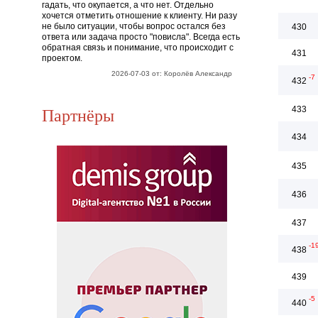
гадать, что окупается, а что нет. Отдельно
хочется отметить отношение к клиенту. Ни разу
не было ситуации, чтобы вопрос остался без
430
ответа или задача просто "повисла". Всегда есть
обратная связь и понимание, что происходит с
431
проектом.
2026-07-03 от: Королёв Александр
-7
432
Партнёры
433
434
435
436
437
-1
438
439
-5
440