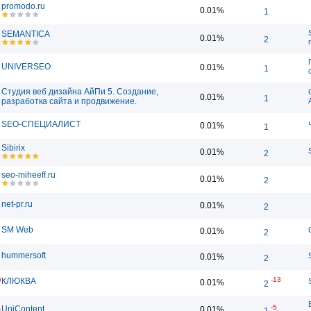
promodo.ru
0.01%
1
SEMANTICA
0.01%
2
UNIVERSEO
0.01%
1
Студия веб дизайна АйПи 5. Создание,
0.01%
1
разработка сайта и продвижение.
SEO-СПЕЦИАЛИСТ
0.01%
1
Sibirix
S
0.01%
2
seo-miheeff.ru
0.01%
2
net-pr.ru
0.01%
2
SM Web
0.01%
2
hummersoft
0.01%
2
6
-13
КЛЮКВА
0.01%
2
1
-5
UniContent
0.01%
1