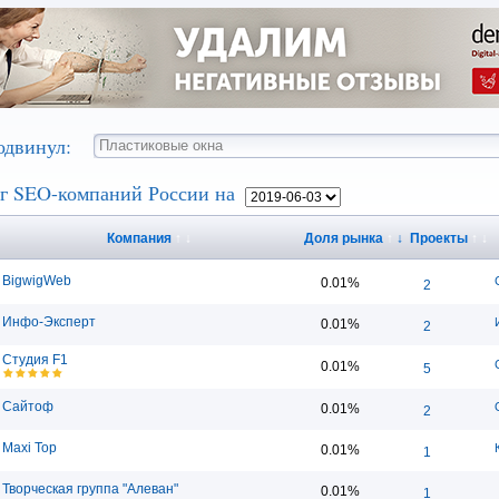
одвинул:
г SEO-компаний России на
Компания
↑
↓
Доля рынка
↑
↓
Проекты
↑
↓
BigwigWeb
0.01%
2
Инфо-Эксперт
0.01%
2
Студия F1
0.01%
5
Сайтоф
0.01%
2
Maxi Top
0.01%
1
Творческая группа "Алеван"
0.01%
1