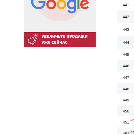
441
442
443
444
445
446
447
448
449
450
-4
451
-2