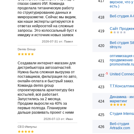
417
вкусное, что у
глазах самого ИИ. Команда
есть )
проделала титаническую работу
по структурированию данных и
Веб студия A-
микроразметке. Сейчас мы видим,
418
как наши эксперты цитируются в
ответах нейросетей на сложные
Сайт Проджек
запросы. Это колоссальный буст к
419
имиджу и источник новых заявок
2026-07-31 от: Павел
Веб студия Sit
420
stroy.ru
Demis Group
оптимизация 
продвижение 
421
Создавали интернет-магазин для
promovinete.r
дистрибьютора автозапчастей.
Нужна была сложная выгрузка от
-5
United Connec
422
поставщиков, фильтрация по авто,
онлайн-оплата и быстрый заказ.
Команда demis group
Т.Т.Консалтин
423
спроектировала архитектуру без
костылей, всё работает.
Динамика - ин
Запустились за 2 месяца.
маркетинг
424
Продажи выросли на 40% за
первые полгода. Планируем
дальше развивать проект с ними
Студия Intens
425
2026-07-13 от: Иван
Веб-студия
426
СЕО-Импульс
Artradix.com