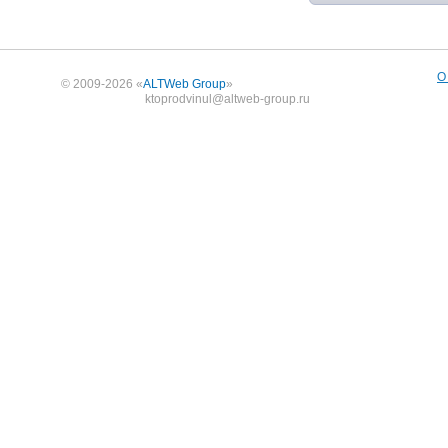
О
© 2009-2026 «
ALTWeb Group
»
ktoprodvinul@altweb-group.ru