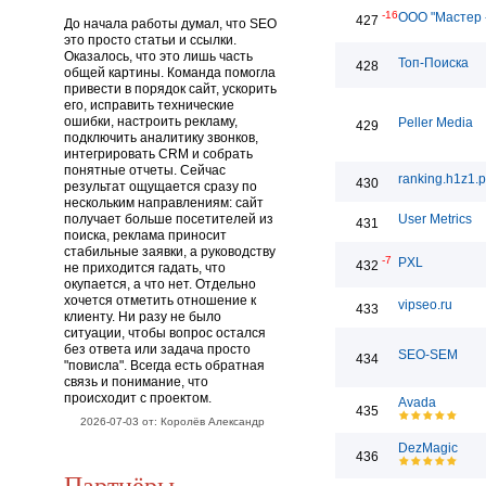
-16
ООО "Мастер 
427
До начала работы думал, что SEO
это просто статьи и ссылки.
Оказалось, что это лишь часть
Топ-Поиска
428
общей картины. Команда помогла
привести в порядок сайт, ускорить
его, исправить технические
ошибки, настроить рекламу,
Peller Media
429
подключить аналитику звонков,
интегрировать CRM и собрать
понятные отчеты. Сейчас
ranking.h1z1.
430
результат ощущается сразу по
нескольким направлениям: сайт
получает больше посетителей из
User Metrics
431
поиска, реклама приносит
стабильные заявки, а руководству
-7
PXL
432
не приходится гадать, что
окупается, а что нет. Отдельно
хочется отметить отношение к
vipseo.ru
433
клиенту. Ни разу не было
ситуации, чтобы вопрос остался
без ответа или задача просто
SEO-SEM
434
"повисла". Всегда есть обратная
связь и понимание, что
происходит с проектом.
Avada
435
2026-07-03 от: Королёв Александр
DezMagic
436
Партнёры