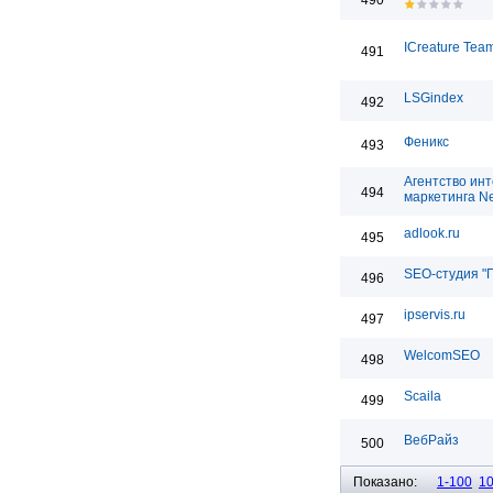
490
ICreature Tea
491
LSGindex
492
Феникс
493
Агентство инт
494
маркетинга Ne
adlook.ru
495
SEO-студия "
496
ipservis.ru
497
WelcomSEO
498
Scaila
499
ВебРайз
500
Показано:
1-100
1