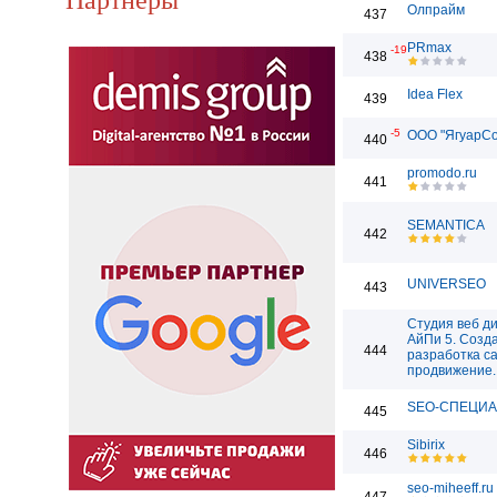
Олпрайм
437
PRmax
-19
438
Idea Flex
439
-5
ООО "ЯгуарС
440
promodo.ru
441
SEMANTICA
442
UNIVERSEO
443
Студия веб д
АйПи 5. Созд
444
разработка са
продвижение.
SEO-СПЕЦИ
445
Sibirix
446
seo-miheeff.ru