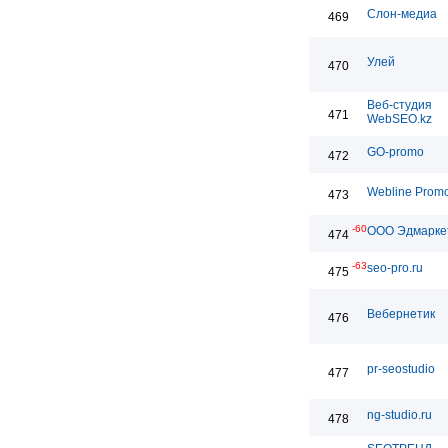
Слон-медиа
469
Улей
470
Веб-студия
471
WebSEO.kz
GO-promo
472
Webline Promo
473
-60
ООО Эдмарке
474
-63
seo-pro.ru
475
Вебернетик
476
pr-seostudio
477
ng-studio.ru
478