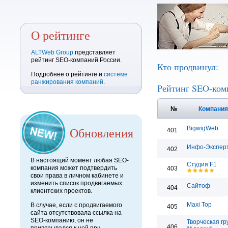
О рейтинге
ALTWeb Group
представляет
рейтинг SEO-компаний России.
Кто продвинул:
Подробнее о рейтинге и
системе
ранжирования компаний
.
Рейтинг SEO-ком
№
Компани
Обновления
BigwigWeb
401
Инфо-Экспер
402
В настоящий момент любая SEO-
Студия F1
компания может подтвердить
403
свои права в личном кабинете и
изменить список продвигаемых
Сайтоф
404
клиентских проектов.
Maxi Top
В случае, если с продвигаемого
405
сайта отсутствовала ссылка на
SEO-компанию, он не
Творческая гр
406