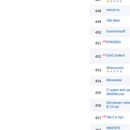
447
net-pr.ru
448
SM Web
449
hummersoft
450
-46
КЛЮКВА
451
-21
UniContent
452
Webzavod
453
Меноком
454
Студия веб-д
455
WebMouse
Интернет-аге
456
В 10-ку!
-48
Эм Си Арт
457
INMARS