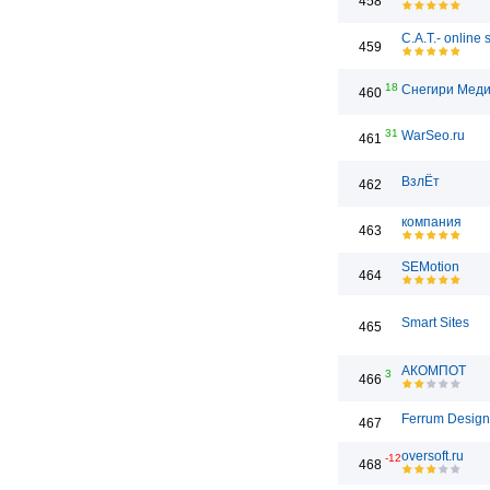
458
C.A.T.- online
459
18
Снегири Мед
460
31
WarSeo.ru
461
ВзлЁт
462
компания
463
SEMotion
464
Smart Sites
465
АКОМПОТ
3
466
Ferrum Design
467
oversoft.ru
-12
468