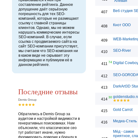
привязывался к ней при
"Алеван"
составлении рейтинга. Данное
допущение даёт серьёзную
Веб студия S
407
погрешность для тех SEO-
компаний, которые не размещают
ссылку с главной страницы
Кнот ООО
408
клиентов. Однако, мы не можем
нарушать коммерческие интересы
SEO-компаний. В случае, если
WEB-Marketin
409
ссылка с продвигаемого сайта на
сайт SEO-компании присутствует,
SEO-River
мы считаем что SEO-компания ни
410
в каком виде не скрывает эту
информацию и публикуем её в
74
Digital Cowbo
411
данном рейтинге.
SEO-GOROD
412
DarkArt3D Stu
413
Последние отзывы
goldenstudio.r
30
414
Demis Group
Gold Carrot
415
Обратились в Demis Group за
аудитом и настройкой видимости в
Медиа-Стиль
416
генеративных поисковиках. Нам
объяснили, что классическое сео
Мёд - самое
тут работает иначе, нужно
приятное, сла
формировать доверие к бренду в