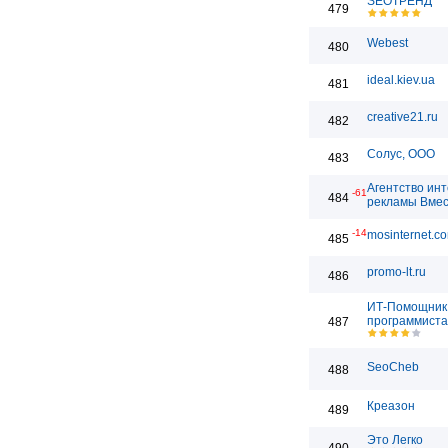
SEOТРЕНД
479
Webest
480
ideal.kiev.ua
481
creative21.ru
482
Солус, ООО
483
Агентство ин
-61
484
рекламы Вме
-14
mosinternet.c
485
promo-lt.ru
486
ИТ-Помощник 
программиста
487
SeoCheb
488
Креазон
489
Это Легко