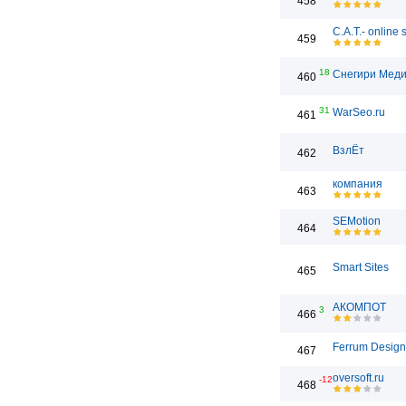
458
C.A.T.- online
459
18
Снегири Мед
460
31
WarSeo.ru
461
ВзлЁт
462
компания
463
SEMotion
464
Smart Sites
465
АКОМПОТ
3
466
Ferrum Design
467
oversoft.ru
-12
468