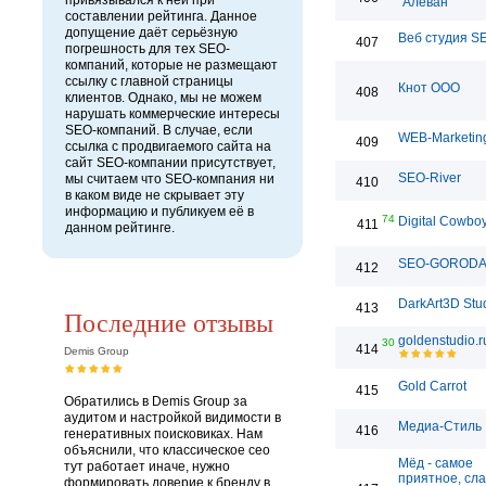
привязывался к ней при
"Алеван"
составлении рейтинга. Данное
допущение даёт серьёзную
Веб студия S
407
погрешность для тех SEO-
компаний, которые не размещают
ссылку с главной страницы
Кнот ООО
408
клиентов. Однако, мы не можем
нарушать коммерческие интересы
SEO-компаний. В случае, если
WEB-Marketin
409
ссылка с продвигаемого сайта на
сайт SEO-компании присутствует,
SEO-River
мы считаем что SEO-компания ни
410
в каком виде не скрывает эту
информацию и публикуем её в
74
Digital Cowbo
411
данном рейтинге.
SEO-GOROD
412
DarkArt3D Stu
413
Последние отзывы
goldenstudio.r
30
414
Demis Group
Gold Carrot
415
Обратились в Demis Group за
аудитом и настройкой видимости в
Медиа-Стиль
416
генеративных поисковиках. Нам
объяснили, что классическое сео
Мёд - самое
тут работает иначе, нужно
приятное, сла
формировать доверие к бренду в