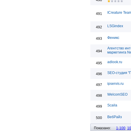
490
ICreature Tea
491
LSGindex
492
Феникс
493
Агентство инт
494
маркетинга Ne
adlook.ru
495
SEO-студия "
496
ipservis.ru
497
WelcomSEO
498
Scaila
499
ВебРайз
500
Показано:
1-100
1