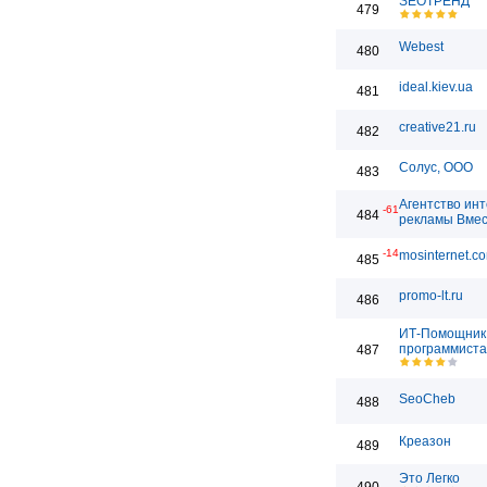
SEOТРЕНД
479
Webest
480
ideal.kiev.ua
481
creative21.ru
482
Солус, ООО
483
Агентство ин
-61
484
рекламы Вме
-14
mosinternet.c
485
promo-lt.ru
486
ИТ-Помощник 
программиста
487
SeoCheb
488
Креазон
489
Это Легко