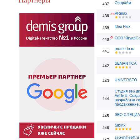
Олпрайм
437
PRmax
-19
438
Idea Flex
439
-5
ООО "ЯгуарС
440
promodo.ru
441
SEMANTICA
442
UNIVERSEO
443
Студия веб д
АйПи 5. Созд
444
разработка са
продвижение.
SEO-СПЕЦИ
445
Sibirix
446
seo-miheeff.ru