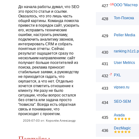
-16
ООО "Мастер 
427
До начала работы думал, что SEO
это просто статьи и ссылки.
Оказалось, что это лишь часть
Топ-Поиска
428
общей картины. Команда помогла
привести в порядок сайт, ускорить
его, исправить технические
ошибки, настроить рекламу,
Peller Media
429
подключить аналитику звонков,
интегрировать CRM и собрать
понятные отчеты. Сейчас
ranking.h1z1.
430
результат ощущается сразу по
нескольким направлениям: сайт
получает больше посетителей из
User Metrics
431
поиска, реклама приносит
стабильные заявки, а руководству
-7
PXL
432
не приходится гадать, что
окупается, а что нет. Отдельно
хочется отметить отношение к
vipseo.ru
433
клиенту. Ни разу не было
ситуации, чтобы вопрос остался
без ответа или задача просто
SEO-SEM
434
"повисла". Всегда есть обратная
связь и понимание, что
происходит с проектом.
Avada
435
2026-07-03 от: Королёв Александр
DezMagic
436
Партнёры