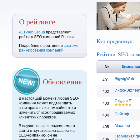
О рейтинге
ALTWeb Group
представляет
рейтинг SEO-компаний России.
Кто продвинул:
Подробнее о рейтинге и
системе
ранжирования компаний
.
Рейтинг SEO-ком
№
Компани
Обновления
BigwigWeb
401
Инфо-Экспер
402
В настоящий момент любая SEO-
Студия F1
компания может подтвердить
403
свои права в личном кабинете и
изменить список продвигаемых
Сайтоф
404
клиентских проектов.
Maxi Top
В случае, если с продвигаемого
405
сайта отсутствовала ссылка на
SEO-компанию, он не
Творческая гр
406