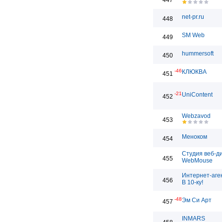
447
net-pr.ru
448
SM Web
449
hummersoft
450
-46
КЛЮКВА
451
-21
UniContent
452
Webzavod
453
Меноком
454
Студия веб-д
455
WebMouse
Интернет-аге
456
В 10-ку!
-48
Эм Си Арт
457
INMARS