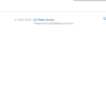
О
© 2009-2026 «
ALTWeb Group
»
ktoprodvinul@altweb-group.ru