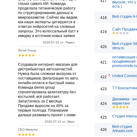
417
вкусное, что у
глазах самого ИИ. Команда
есть )
проделала титаническую работу
по структурированию данных и
Веб студия A-
микроразметке. Сейчас мы видим,
418
как наши эксперты цитируются в
ответах нейросетей на сложные
Сайт Проджек
запросы. Это колоссальный буст к
419
имиджу и источник новых заявок
2026-07-31 от: Павел
Веб студия Sit
420
stroy.ru
Demis Group
оптимизация 
продвижение 
421
Создавали интернет-магазин для
promovinete.r
дистрибьютора автозапчастей.
Нужна была сложная выгрузка от
-5
United Connec
422
поставщиков, фильтрация по авто,
онлайн-оплата и быстрый заказ.
Команда demis group
Т.Т.Консалтин
423
спроектировала архитектуру без
костылей, всё работает.
Динамика - ин
Запустились за 2 месяца.
маркетинг
424
Продажи выросли на 40% за
первые полгода. Планируем
дальше развивать проект с ними
Студия Intens
425
2026-07-13 от: Иван
Веб-студия
426
СЕО-Импульс
Artradix.com