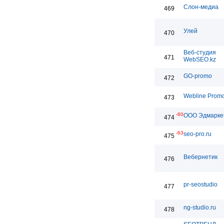
Слон-медиа
469
Улей
470
Веб-студия
471
WebSEO.kz
GO-promo
472
Webline Promo
473
-60
ООО Эдмарке
474
-63
seo-pro.ru
475
Вебернетик
476
pr-seostudio
477
ng-studio.ru
478