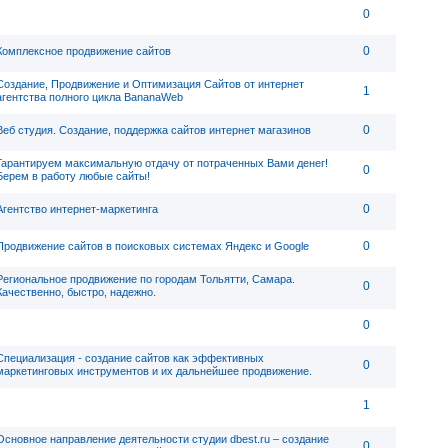
0
0
Комплексное продвижение сайтов
Создание, Продвижение и Оптимизация Сайтов от интернет
1
агентства полного цикла BananaWeb
0
Веб студия. Создание, поддержка сайтов интернет магазинов
Гарантируем максимальную отдачу от потраченных Вами денег!
0
Берем в работу любые сайты!
0
Агентство интернет-маркетинга
0
Продвижение сайтов в поисковых системах Яндекс и Google
Региональное продвижение по городам Тольятти, Самара.
0
Качественно, быстро, надежно.
0
Специализация - создание сайтов как эффективных
0
маркетинговых инструментов и их дальнейшее продвижение.
1
Основное направление деятельности студии dbest.ru – создание
0