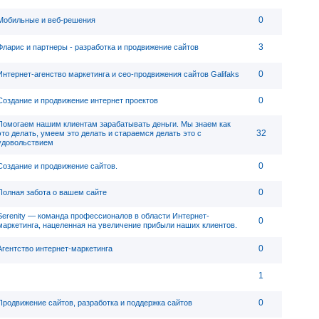
0
Мобильные и веб-решения
3
Фларис и партнеры - разработка и продвижение сайтов
0
Интернет-агенство маркетинга и сео-продвижения сайтов Galifaks
0
Создание и продвижение интернет проектов
Помогаем нашим клиентам зарабатывать деньги. Мы знаем как
32
это делать, умеем это делать и стараемся делать это с
удовольствием
0
Создание и продвижение сайтов.
0
Полная забота о вашем сайте
Serenity — команда профессионалов в области Интернет-
0
маркетинга, нацеленная на увеличение прибыли наших клиентов.
0
Агентство интернет-маркетинга
1
0
Продвижение сайтов, разработка и поддержка сайтов