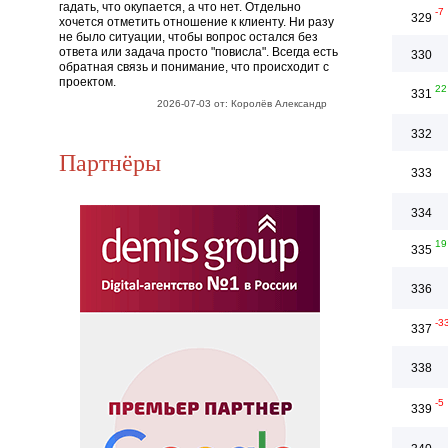
гадать, что окупается, а что нет. Отдельно
-7
329
хочется отметить отношение к клиенту. Ни разу
не было ситуации, чтобы вопрос остался без
ответа или задача просто "повисла". Всегда есть
330
обратная связь и понимание, что происходит с
проектом.
22
331
2026-07-03 от: Королёв Александр
332
Партнёры
333
334
19
335
336
-3
337
338
-5
339