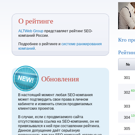
О рейтинге
ALTWeb Group
представляет рейтинг SEO-
компаний России.
Кто пр
Подробнее о рейтинге и
системе ранжирования
компаний
.
Рейтин
№
Обновления
301
63
302
В настоящий момент любая SEO-компания
может подтвердить свои права в личном
кабинете и изменить список продвигаемых
303
клиентских проектов.
13
В случае, если с продвигаемого сайта
304
отсутствовала ссылка на SEO-компанию, он не
привязывался к ней при составлении рейтинга.
305
Данное допущение даёт серьёзную