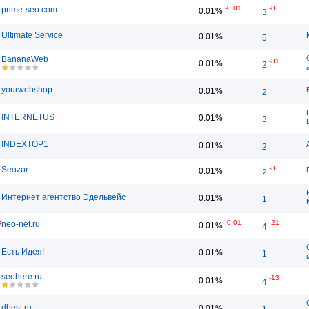
-0.01
-8
prime-seo.com
0.01%
3
Ultimate Service
0.01%
5
BananaWeb
-31
0.01%
2
yourwebshop
0.01%
2
INTERNETUS
0.01%
3
INDEXTOP1
0.01%
2
-3
Seozor
0.01%
2
Интернет агентство Эдельвейс
0.01%
1
3
-0.01
-21
neo-net.ru
0.01%
4
Есть Идея!
0.01%
1
seohere.ru
-13
0.01%
4
dbest.ru
0.01%