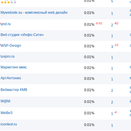
0.01%
5
Mywebsite.su - комплексный web дизайн
0.01%
1
0
-0.01
-82
qnd.ru
0.01%
2
Веб-студия «Инфо-Сити»
0.01%
1
9
-12
WSP-Design
0.01%
3
luxpro.ru
0.01%
1
Маркетинг-микс
0.01%
1
АртАнтонио
0.01%
1
Вебмастер КМВ
0.01%
2
W@M
0.01%
2
-4
WeBeS
0.01%
1
icontext.ru
0.01%
1