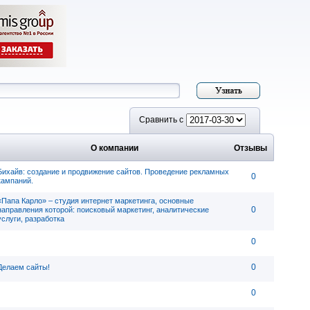
Сравнить с
О компании
Отзывы
Бихайв: cоздание и продвижение сайтов. Проведение рекламных
0
кампаний.
«Папа Карло» – студия интернет маркетинга, основные
0
направления которой: поисковый маркетинг, аналитические
услуги, разработка
0
0
Делаем сайты!
0