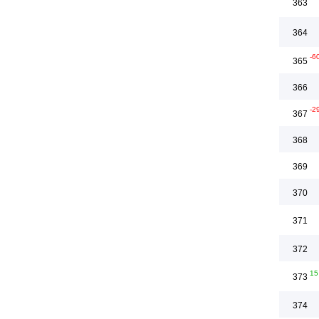
363
364
-6
365
366
-2
367
368
369
370
371
372
15
373
374