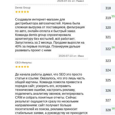
2026-07-31 от: Павел
Demis Group
318
55
319
Создавали интернет-магазин для
дистрибьютора автозапчастей. Нужна была
сложная выгрузка от поставщиков, фильтрация
320
по авто, онлайн-оплата и быстрый заказ.
Команда demis group спроектировала
321
архитектуру без костылей, всё работает.
Запустились за 2 месяца. Продажи выросли на
40% за первые полгода. Планируем дальше
26
322
развивать проект с ними
2026-07-13 от: Иван
323
СЕО-Импульс
324
До начала работы думал, что SEO это просто
статьи и ссылки. Оказалось, что это лишь часть
325
общей картины. Команда помогла привести в
порядок сайт, ускорить его, исправить
технические ошибки, настроить рекламу,
326
подключить аналитику звонков, интегрировать
CRM и собрать понятные отчеты. Сейчас
327
результат ощущается сразу по нескольким
направлениям: сайт получает больше
16
посетителей из поиска, реклама приносит
328
стабильные заявки, а руководству не приходится