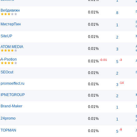
1
Вебдивижн
0.01%
8
МистерПин
0.01%
1
SiteUP
0.01%
2
ATOM MEDIA
0.01%
3
A-Psotion
9
-0.01
-3
0.01%
5
SEOcut
0.01%
2
-14
promoeffect.ru
0.01%
3
IPNETGROUP
0.01%
2
Brand-Maker
0.01%
1
24promo
0.01%
1
-9
TOPMAN
0.01%
5