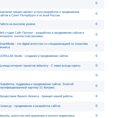
0
Компания предоставляет услуги разработки и продвижения
0
сайтов в Санкт-Петербурге и по всей России.
0
Работа на высоком уровне.
Веб студия Сайт-Протект - разработка и продвижение сайтов в
0
интернете, контекстная реклама.
SmartMedia - это digital-агентство со специализацией по отраслям
0
бизнеса.
0
GORILLAS Studio - создание и продвижение сайтов.
0
Кузница интернет проектов defactory - C нами всегда горячо
0
Разработка, поддержка и продвижение сайтов. Золотой
0
сертифицированный партнер 1С-Битрикс.
0
Процветание Вашего бизнеса - принцип нашей работы
0
Сеоми.ру - продвижение и разработка сайтов
0
Adverbs, агентство веб-аналитики и контент-маркетинга