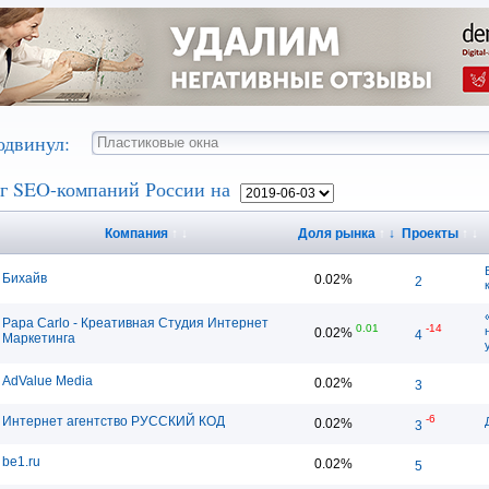
одвинул:
г SEO-компаний России на
Компания
↑
↓
Доля рынка
↑
↓
Проекты
↑
↓
Бихайв
0.02%
2
Papa Carlo - Креативная Студия Интернет
0.01
-14
0.02%
4
Маркетинга
AdValue Media
0.02%
3
-6
Интернет агентство РУССКИЙ КОД
0.02%
3
be1.ru
0.02%
5