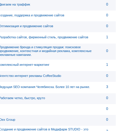
0
Двигаем на траффик
0
создание, поддержка и продвижение сайтов
0
Оптимизация и продвижение сайтов
1
Разработка сайтов, фирменный стиль, продвижение сайтов
Продвижение бренда и стимуляция продаж: поисковое
0
продвижение, контекстная и медийная реклама, комплексные
рекламные кампании.
1
комплексный интернет-маркетинг
0
Агентство интернет рекламы CoffeeStudio
3
Ведущая SEO-компания Челябинска. Более 10 лет на рынке.
0
Работаем четко, быстро, круто
0
0
iDex Group
Создание и продвижение сайтов в Медафарм STUDIO - это