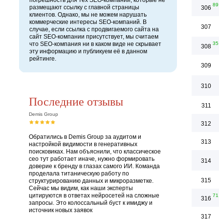
погрешность для тех SEO-компаний, которые не
89
размещают ссылку с главной страницы
306
клиентов. Однако, мы не можем нарушать
коммерческие интересы SEO-компаний. В
307
случае, если ссылка с продвигаемого сайта на
сайт SEO-компании присутствует, мы считаем
что SEO-компания ни в каком виде не скрывает
35
308
эту информацию и публикуем её в данном
рейтинге.
309
310
Последние отзывы
311
Demis Group
312
Обратились в Demis Group за аудитом и
313
настройкой видимости в генеративных
поисковиках. Нам объяснили, что классическое
сео тут работает иначе, нужно формировать
314
доверие к бренду в глазах самого ИИ. Команда
проделала титаническую работу по
315
структурированию данных и микроразметке.
Сейчас мы видим, как наши эксперты
цитируются в ответах нейросетей на сложные
71
316
запросы. Это колоссальный буст к имиджу и
источник новых заявок
317