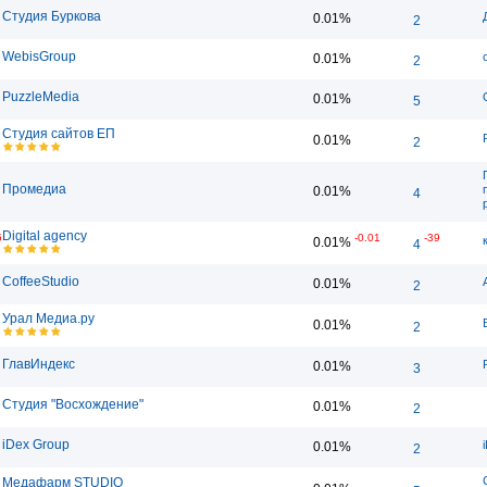
Студия Буркова
0.01%
2
WebisGroup
0.01%
2
PuzzleMedia
0.01%
5
Студия сайтов ЕП
0.01%
2
Промедиа
0.01%
4
Digital agency
5
-0.01
-39
0.01%
4
CoffeeStudio
0.01%
2
Урал Медиа.ру
0.01%
2
ГлавИндекс
0.01%
3
Студия "Восхождение"
0.01%
2
iDex Group
0.01%
2
Медафарм STUDIO