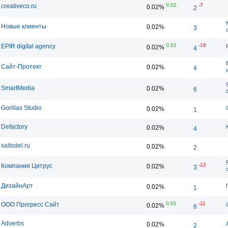
0.01
-7
creativeco.ru
0.02%
2
Новые клиенты
0.02%
3
0.01
-16
EPIR digital agency
0.02%
4
Сайт-Протект
0.02%
4
SmartMedia
0.02%
6
Gorillas Studio
0.02%
1
Defactory
0.02%
4
saitodel.ru
0.02%
2
-12
Компания Цитрус
0.02%
3
ДизайнАрт
0.02%
1
0.01
-11
ООО Прогресс Сайт
0.02%
6
Adverbs
0.02%
2