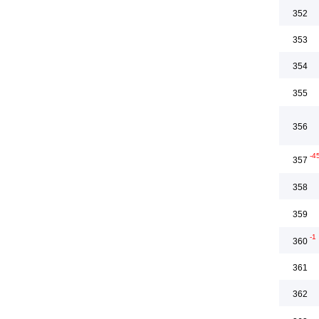
352
353
354
355
356
-4
357
358
359
-1
360
361
362