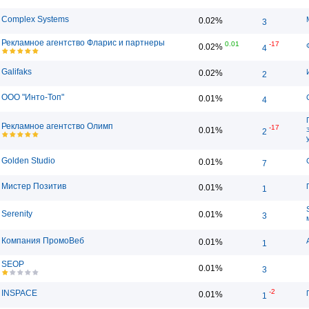
Complex Systems
0.02%
3
Рекламное агентство Фларис и партнеры
0.01
-17
0.02%
4
Galifaks
0.02%
2
ООО "Инто-Топ"
0.01%
4
Рекламное агентство Олимп
-17
0.01%
2
Golden Studio
0.01%
7
Мистер Позитив
0.01%
1
Serenity
0.01%
3
Компания ПромоВеб
0.01%
1
SEOP
0.01%
3
-2
INSPACE
0.01%
1