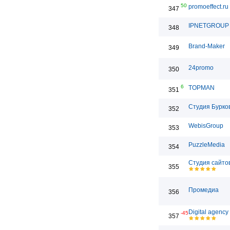
50
promoeffect.ru
347
IPNETGROUP
348
Brand-Maker
349
24promo
350
6
TOPMAN
351
Студия Бурко
352
WebisGroup
353
PuzzleMedia
354
Студия сайто
355
Промедиа
356
Digital agency
-45
357