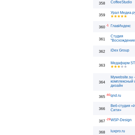
CoffeeStudio
358
Урал Медиа.р
359
-1
ГлавИндекс
360
Студия
361
"Восхождение
iDex Group
362
Медафарм S
363
Mywebsite.su -
комплексный 
364
дизайн
-60
qnd.ru
365
Веб-студия «
366
Сити»
-29
WSP-Design
367
luxpro.ru
368