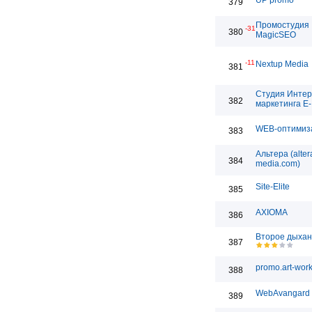
UP promo
379
Промостудия
-31
380
MagicSEO
-11
Nextup Media
381
Студия Интер
382
маркетинга E-
WEB-оптимиз
383
Альтера (alter
384
media.com)
Site-Elite
385
AXIOMA
386
Второе дыха
387
promo.art-work
388
WebAvangard
389