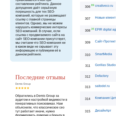
привязывался к ней при
составлении рейтинга. Данное
89
creativeco.ru
306
допущение даёт серьёзную
погрешность для тех SEO-
компаний, которые не размещают
Новые клиен
307
ссылку с главной страницы
клиентов. Однако, мы не можем
нарушать коммерческие интересы
35
EPIR digital a
308
SEO-компаний. В случае, если
ссылка с продвигаемого сайта на
сайт SEO-компании присутствует,
Сайт-Протект
309
мы считаем что SEO-компания ни
в каком виде не скрывает эту
информацию и публикуем её в
SmartMedia
данном рейтинге.
310
Gorillas Studio
311
Последние отзывы
Defactory
312
Demis Group
saitodel.ru
313
Обратились в Demis Group за
Компания Цит
314
аудитом и настройкой видимости в
генеративных поисковиках. Нам
объяснили, что классическое сео
ДизайнАрт
тут работает иначе, нужно
315
формировать доверие к бренду в