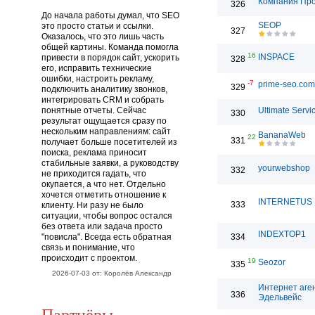
Компания Пр
326
До начала работы думал, что SEO
SEOP
это просто статьи и ссылки.
327
Оказалось, что это лишь часть
общей картины. Команда помогла
16
INSPACE
привести в порядок сайт, ускорить
328
его, исправить технические
ошибки, настроить рекламу,
-7
prime-seo.com
329
подключить аналитику звонков,
интегрировать CRM и собрать
понятные отчеты. Сейчас
Ultimate Servi
330
результат ощущается сразу по
нескольким направлениям: сайт
BananaWeb
22
331
получает больше посетителей из
поиска, реклама приносит
стабильные заявки, а руководству
yourwebshop
332
не приходится гадать, что
окупается, а что нет. Отдельно
хочется отметить отношение к
INTERNETUS
333
клиенту. Ни разу не было
ситуации, чтобы вопрос остался
без ответа или задача просто
INDEXTOP1
"повисла". Всегда есть обратная
334
связь и понимание, что
происходит с проектом.
19
Seozor
335
2026-07-03 от: Королёв Александр
Интернет аге
336
Эдельвейс
Партнёры