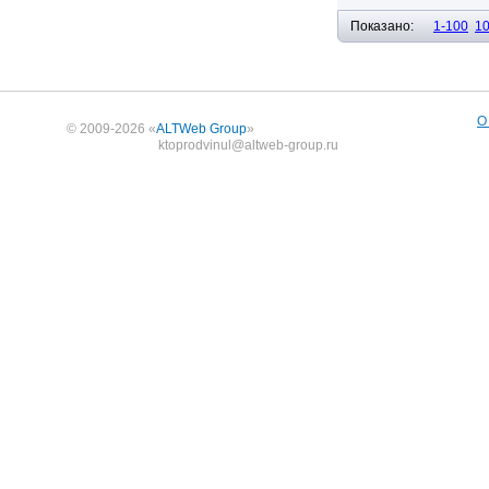
Показано:
1-100
1
О
© 2009-2026 «
ALTWeb Group
»
ktoprodvinul@altweb-group.ru