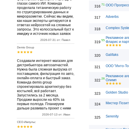
глазах самого ИИ. Команда
71
ООО Прогрес
316
проделала титаническую работу
по структурированию данных и
микроразметке. Сейчас мы видим,
Adverbs
317
как наши эксперты цитируются в
ответах нейросетей на сложные
Complex Syst
318
запросы. Это колоссальный буст к
имиджу и источник новых заявок
Рекламное аг
2026-07-31 от: Павел
55
Фларис и пар
319
Demis Group
Galifaks
320
Создавали интернет-магазин для
дистрибьютора автозапчастей.
ООО "Инто-То
321
Нужна была сложная выгрузка от
поставщиков, фильтрация по авто,
Рекламное аг
онлайн-оплата и быстрый заказ.
26
Олимп
322
Команда demis group
спроектировала архитектуру без
костылей, всё работает.
Golden Studio
323
Запустились за 2 месяца.
Продажи выросли на 40% за
Мистер Позит
первые полгода. Планируем
324
дальше развивать проект с ними
2026-07-13 от: Иван
Serenity
325
СЕО-Импульс