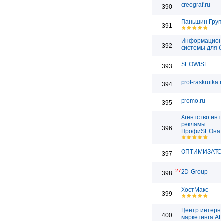
creograf.ru
390
Паньшин Гру
391
Информацио
392
системы для 
SEOWISE
393
prof-raskrutka.
394
promo.ru
395
Агентство инт
рекламы
396
ПрофиSEOна
ОПТИМИЗАТ
397
-27
2D-Group
398
ХостМакс
399
Центр интерн
400
маркетинга 