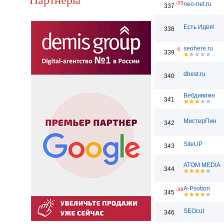
-33
neo-net.ru
337
Есть Идея!
338
seohere.ru
-5
339
dbest.ru
340
Вебдивижн
341
МистерПин
342
SiteUP
343
ATOM MEDIA
344
A-Psotion
-39
345
SEOcut
346