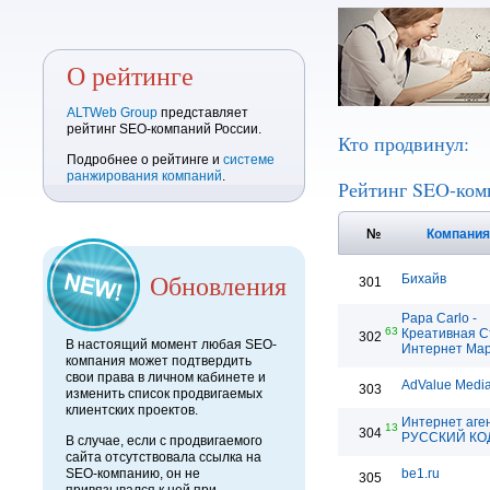
О рейтинге
ALTWeb Group
представляет
рейтинг SEO-компаний России.
Кто продвинул:
Подробнее о рейтинге и
системе
ранжирования компаний
.
Рейтинг SEO-ком
№
Компани
Обновления
Бихайв
301
Papa Carlo -
63
Креативная С
302
В настоящий момент любая SEO-
Интернет Мар
компания может подтвердить
свои права в личном кабинете и
AdValue Medi
303
изменить список продвигаемых
клиентских проектов.
Интернет аге
13
304
РУССКИЙ КО
В случае, если с продвигаемого
сайта отсутствовала ссылка на
SEO-компанию, он не
be1.ru
305