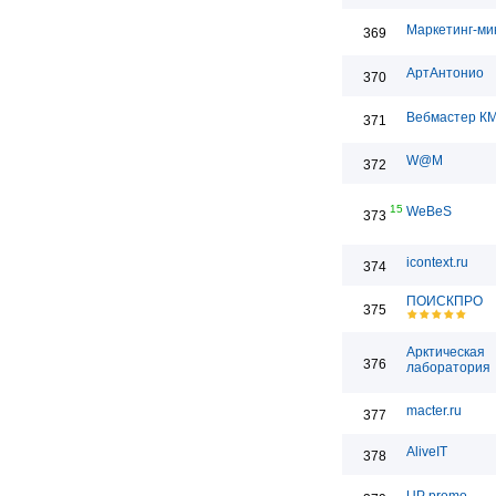
Маркетинг-ми
369
АртАнтонио
370
Вебмастер К
371
W@M
372
15
WeBeS
373
icontext.ru
374
ПОИСКПРО
375
Арктическая
376
лаборатория
macter.ru
377
AliveIT
378