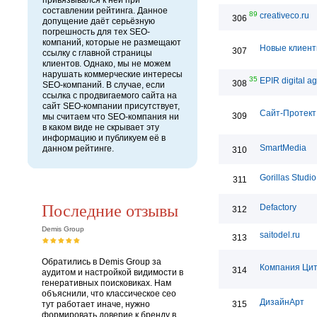
привязывался к ней при
составлении рейтинга. Данное
89
creativeco.ru
306
допущение даёт серьёзную
погрешность для тех SEO-
компаний, которые не размещают
Новые клиен
307
ссылку с главной страницы
клиентов. Однако, мы не можем
нарушать коммерческие интересы
35
EPIR digital a
308
SEO-компаний. В случае, если
ссылка с продвигаемого сайта на
сайт SEO-компании присутствует,
Сайт-Протект
309
мы считаем что SEO-компания ни
в каком виде не скрывает эту
информацию и публикуем её в
SmartMedia
данном рейтинге.
310
Gorillas Studio
311
Последние отзывы
Defactory
312
Demis Group
saitodel.ru
313
Обратились в Demis Group за
Компания Цит
314
аудитом и настройкой видимости в
генеративных поисковиках. Нам
объяснили, что классическое сео
ДизайнАрт
тут работает иначе, нужно
315
формировать доверие к бренду в