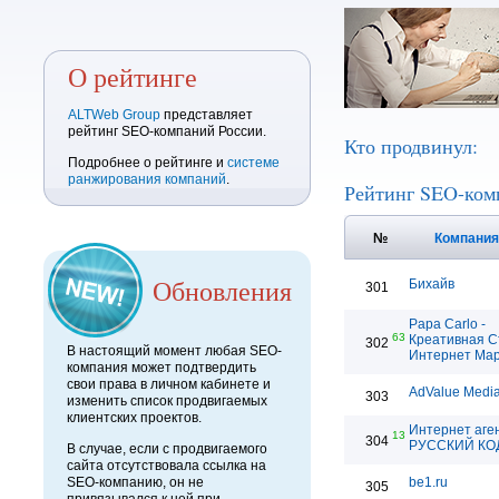
О рейтинге
ALTWeb Group
представляет
рейтинг SEO-компаний России.
Кто продвинул:
Подробнее о рейтинге и
системе
ранжирования компаний
.
Рейтинг SEO-ком
№
Компани
Обновления
Бихайв
301
Papa Carlo -
63
Креативная С
302
В настоящий момент любая SEO-
Интернет Мар
компания может подтвердить
свои права в личном кабинете и
AdValue Medi
303
изменить список продвигаемых
клиентских проектов.
Интернет аге
13
304
РУССКИЙ КО
В случае, если с продвигаемого
сайта отсутствовала ссылка на
SEO-компанию, он не
be1.ru
305