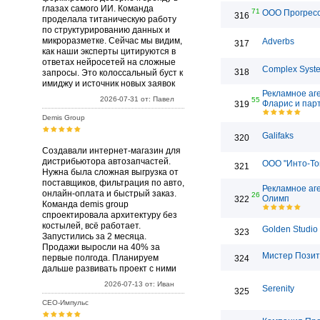
глазах самого ИИ. Команда
71
ООО Прогрес
316
проделала титаническую работу
по структурированию данных и
микроразметке. Сейчас мы видим,
Adverbs
317
как наши эксперты цитируются в
ответах нейросетей на сложные
Complex Syst
318
запросы. Это колоссальный буст к
имиджу и источник новых заявок
Рекламное аг
2026-07-31 от: Павел
55
Фларис и пар
319
Demis Group
Galifaks
320
Создавали интернет-магазин для
дистрибьютора автозапчастей.
ООО "Инто-То
321
Нужна была сложная выгрузка от
поставщиков, фильтрация по авто,
Рекламное аг
онлайн-оплата и быстрый заказ.
26
Олимп
322
Команда demis group
спроектировала архитектуру без
костылей, всё работает.
Golden Studio
323
Запустились за 2 месяца.
Продажи выросли на 40% за
Мистер Позит
первые полгода. Планируем
324
дальше развивать проект с ними
2026-07-13 от: Иван
Serenity
325
СЕО-Импульс