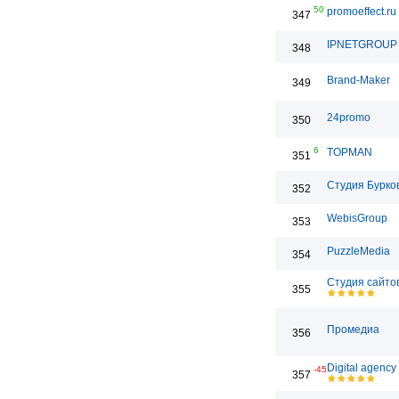
50
promoeffect.ru
347
IPNETGROUP
348
Brand-Maker
349
24promo
350
6
TOPMAN
351
Студия Бурко
352
WebisGroup
353
PuzzleMedia
354
Студия сайто
355
Промедиа
356
Digital agency
-45
357