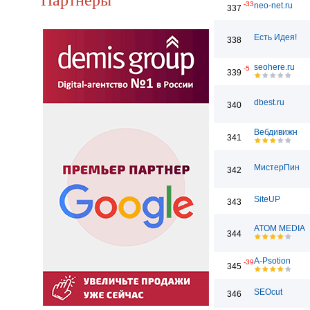
-33
neo-net.ru
337
Есть Идея!
338
seohere.ru
-5
339
dbest.ru
340
Вебдивижн
341
МистерПин
342
SiteUP
343
ATOM MEDIA
344
A-Psotion
-39
345
SEOcut
346