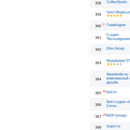
CoffeeStudio
358
Урал Медиа.р
359
-1
ГлавИндекс
360
Студия
361
"Восхождение
iDex Group
362
Медафарм S
363
Mywebsite.su -
комплексный 
364
дизайн
-60
qnd.ru
365
Веб-студия «
366
Сити»
-29
WSP-Design
367
luxpro.ru
368