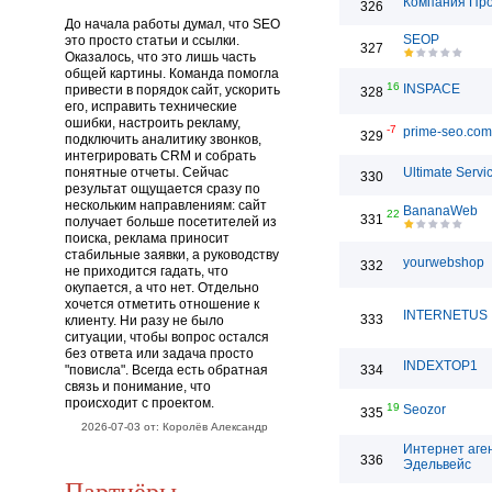
Компания Пр
326
До начала работы думал, что SEO
SEOP
это просто статьи и ссылки.
327
Оказалось, что это лишь часть
общей картины. Команда помогла
16
INSPACE
привести в порядок сайт, ускорить
328
его, исправить технические
ошибки, настроить рекламу,
-7
prime-seo.com
329
подключить аналитику звонков,
интегрировать CRM и собрать
понятные отчеты. Сейчас
Ultimate Servi
330
результат ощущается сразу по
нескольким направлениям: сайт
BananaWeb
22
331
получает больше посетителей из
поиска, реклама приносит
стабильные заявки, а руководству
yourwebshop
332
не приходится гадать, что
окупается, а что нет. Отдельно
хочется отметить отношение к
INTERNETUS
333
клиенту. Ни разу не было
ситуации, чтобы вопрос остался
без ответа или задача просто
INDEXTOP1
"повисла". Всегда есть обратная
334
связь и понимание, что
происходит с проектом.
19
Seozor
335
2026-07-03 от: Королёв Александр
Интернет аге
336
Эдельвейс
Партнёры