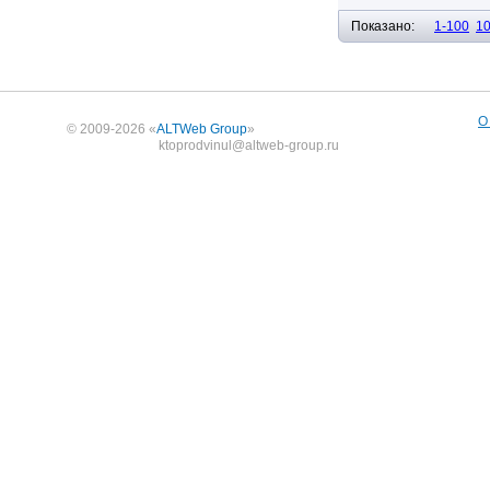
Показано:
1-100
1
О
© 2009-2026 «
ALTWeb Group
»
ktoprodvinul@altweb-group.ru