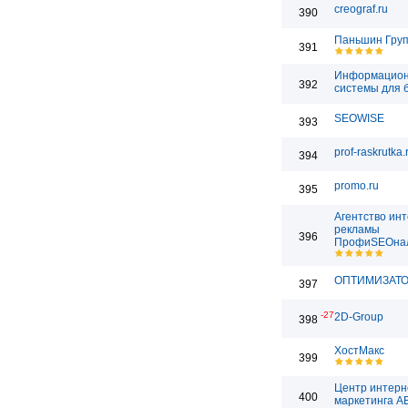
creograf.ru
390
Паньшин Гру
391
Информацио
392
системы для 
SEOWISE
393
prof-raskrutka.
394
promo.ru
395
Агентство инт
рекламы
396
ПрофиSEOна
ОПТИМИЗАТ
397
-27
2D-Group
398
ХостМакс
399
Центр интерн
400
маркетинга 