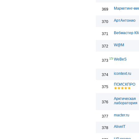
Маркетинг-ми
369
АртАнтонио
370
Вебмастер К
371
W@M
372
15
WeBeS
373
icontext.ru
374
ПОИСКПРО
375
Арктическая
376
лаборатория
macter.ru
377
AliveIT
378