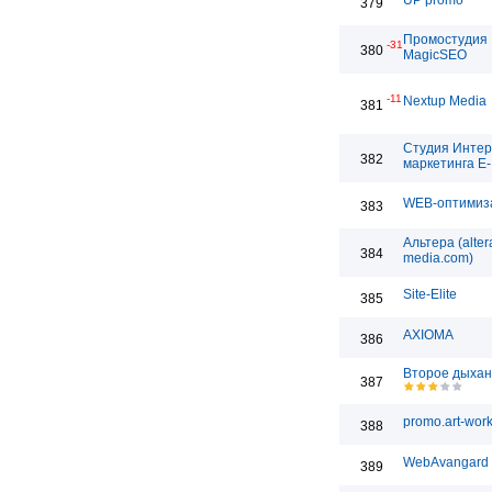
UP promo
379
Промостудия
-31
380
MagicSEO
-11
Nextup Media
381
Студия Интер
382
маркетинга E-
WEB-оптимиз
383
Альтера (alter
384
media.com)
Site-Elite
385
AXIOMA
386
Второе дыха
387
promo.art-work
388
WebAvangard
389