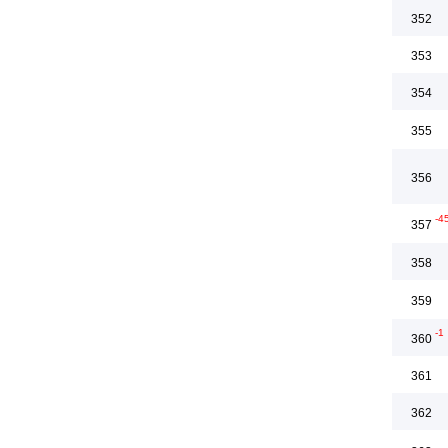
352
353
354
355
356
-4
357
358
359
-1
360
361
362