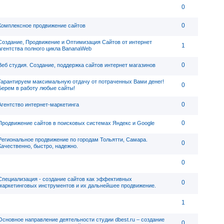
0
0
Комплексное продвижение сайтов
Создание, Продвижение и Оптимизация Сайтов от интернет
1
агентства полного цикла BananaWeb
0
Веб студия. Создание, поддержка сайтов интернет магазинов
Гарантируем максимальную отдачу от потраченных Вами денег!
0
Берем в работу любые сайты!
0
Агентство интернет-маркетинга
0
Продвижение сайтов в поисковых системах Яндекс и Google
Региональное продвижение по городам Тольятти, Самара.
0
Качественно, быстро, надежно.
0
Специализация - создание сайтов как эффективных
0
маркетинговых инструментов и их дальнейшее продвижение.
1
Основное направление деятельности студии dbest.ru – создание
0