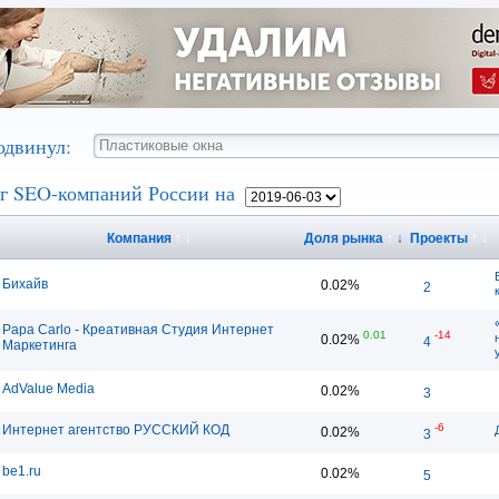
одвинул:
г SEO-компаний России на
Компания
↑
↓
Доля рынка
↑
↓
Проекты
↑
↓
Бихайв
0.02%
2
Papa Carlo - Креативная Студия Интернет
0.01
-14
0.02%
4
Маркетинга
AdValue Media
0.02%
3
-6
Интернет агентство РУССКИЙ КОД
0.02%
3
be1.ru
0.02%
5