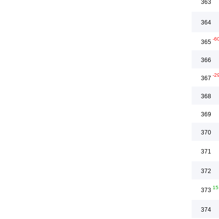
363
364
-6
365
366
-2
367
368
369
370
371
372
15
373
374