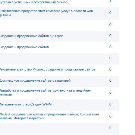
2
путевка в успешный и эффектвиный бизнес.
Ответственно предоставляем комплекс услуг в области web-
0
дизайна
0
0
Создание и продвижение сайтов в г. Орле
0
Создание и продвижение сайтов
0
0
Рекламное агентство М-микс: создание и продвижение сайтов
0
Комплексное продвижение сайтов с гарантией.
Разработка и продвижение сайтов, контекстная и медийная
0
реклама
0
Интернет-агентство Студия W@M
WeBeS: создание, раскрутка и продвижение сайтов. Контекстная
0
реклама. Интернет маркетинг
0