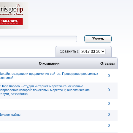
Сравнить с
О компании
Отзывы
Бихайв: cоздание и продвижение сайтов. Проведение рекламных
0
кампаний.
«Папа Карло» – студия интернет маркетинга, основные
0
направления которой: поисковый маркетинг, аналитические
услуги, разработка
0
0
Делаем сайты!
0