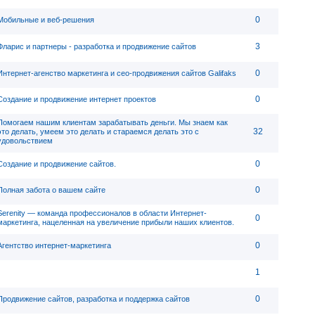
0
Мобильные и веб-решения
3
Фларис и партнеры - разработка и продвижение сайтов
0
Интернет-агенство маркетинга и сео-продвижения сайтов Galifaks
0
Создание и продвижение интернет проектов
Помогаем нашим клиентам зарабатывать деньги. Мы знаем как
32
это делать, умеем это делать и стараемся делать это с
удовольствием
0
Создание и продвижение сайтов.
0
Полная забота о вашем сайте
Serenity — команда профессионалов в области Интернет-
0
маркетинга, нацеленная на увеличение прибыли наших клиентов.
0
Агентство интернет-маркетинга
1
0
Продвижение сайтов, разработка и поддержка сайтов