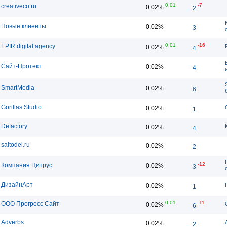
0.01
-7
creativeco.ru
0.02%
2
Новые клиенты
0.02%
3
0.01
-16
EPIR digital agency
0.02%
4
Сайт-Протект
0.02%
4
SmartMedia
0.02%
6
Gorillas Studio
0.02%
1
Defactory
0.02%
4
saitodel.ru
0.02%
2
-12
Компания Цитрус
0.02%
3
ДизайнАрт
0.02%
1
0.01
-11
ООО Прогресс Сайт
0.02%
6
Adverbs
0.02%
2