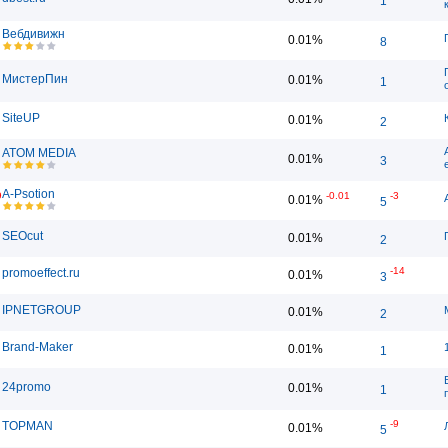
1
Вебдивижн
0.01%
8
МистерПин
0.01%
1
SiteUP
0.01%
2
ATOM MEDIA
0.01%
3
A-Psotion
9
-0.01
-3
0.01%
5
SEOcut
0.01%
2
-14
promoeffect.ru
0.01%
3
IPNETGROUP
0.01%
2
Brand-Maker
0.01%
1
24promo
0.01%
1
-9
TOPMAN
0.01%
5