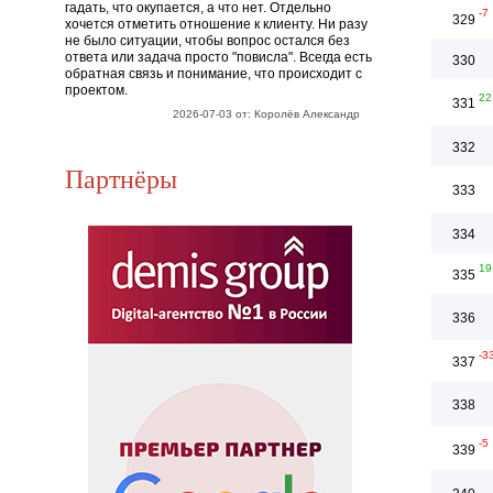
гадать, что окупается, а что нет. Отдельно
-7
329
хочется отметить отношение к клиенту. Ни разу
не было ситуации, чтобы вопрос остался без
ответа или задача просто "повисла". Всегда есть
330
обратная связь и понимание, что происходит с
проектом.
22
331
2026-07-03 от: Королёв Александр
332
Партнёры
333
334
19
335
336
-3
337
338
-5
339