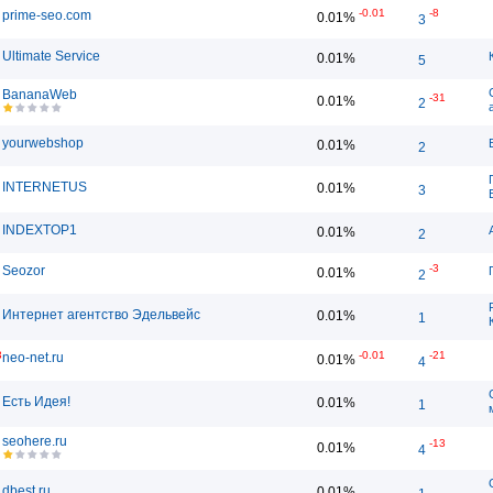
-0.01
-8
prime-seo.com
0.01%
3
Ultimate Service
0.01%
5
BananaWeb
-31
0.01%
2
yourwebshop
0.01%
2
INTERNETUS
0.01%
3
INDEXTOP1
0.01%
2
-3
Seozor
0.01%
2
Интернет агентство Эдельвейс
0.01%
1
3
-0.01
-21
neo-net.ru
0.01%
4
Есть Идея!
0.01%
1
seohere.ru
-13
0.01%
4
dbest.ru
0.01%