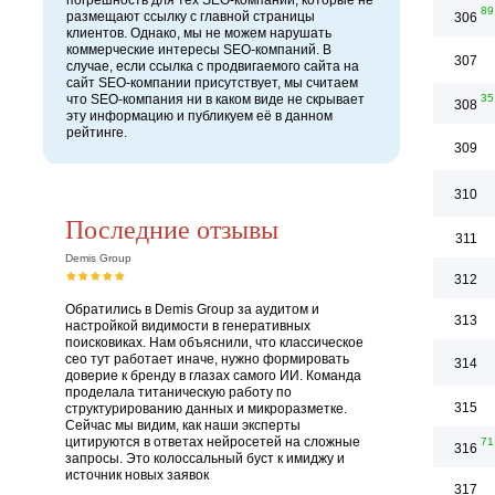
погрешность для тех SEO-компаний, которые не
89
размещают ссылку с главной страницы
306
клиентов. Однако, мы не можем нарушать
коммерческие интересы SEO-компаний. В
307
случае, если ссылка с продвигаемого сайта на
сайт SEO-компании присутствует, мы считаем
что SEO-компания ни в каком виде не скрывает
35
308
эту информацию и публикуем её в данном
рейтинге.
309
310
Последние отзывы
311
Demis Group
312
Обратились в Demis Group за аудитом и
313
настройкой видимости в генеративных
поисковиках. Нам объяснили, что классическое
сео тут работает иначе, нужно формировать
314
доверие к бренду в глазах самого ИИ. Команда
проделала титаническую работу по
315
структурированию данных и микроразметке.
Сейчас мы видим, как наши эксперты
цитируются в ответах нейросетей на сложные
71
316
запросы. Это колоссальный буст к имиджу и
источник новых заявок
317