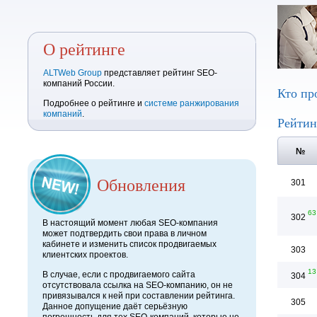
О рейтинге
ALTWeb Group
представляет рейтинг SEO-
компаний России.
Кто пр
Подробнее о рейтинге и
системе ранжирования
компаний
.
Рейтин
№
Обновления
301
63
302
В настоящий момент любая SEO-компания
может подтвердить свои права в личном
кабинете и изменить список продвигаемых
303
клиентских проектов.
13
В случае, если с продвигаемого сайта
304
отсутствовала ссылка на SEO-компанию, он не
привязывался к ней при составлении рейтинга.
305
Данное допущение даёт серьёзную