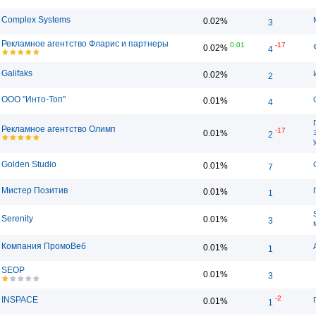
Complex Systems
0.02%
3
Рекламное агентство Фларис и партнеры
0.01
-17
0.02%
4
Galifaks
0.02%
2
ООО "Инто-Топ"
0.01%
4
Рекламное агентство Олимп
-17
0.01%
2
Golden Studio
0.01%
7
Мистер Позитив
0.01%
1
Serenity
0.01%
3
Компания ПромоВеб
0.01%
1
SEOP
0.01%
3
-2
INSPACE
0.01%
1