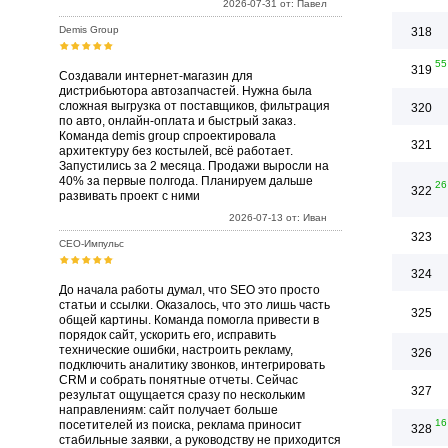
2026-07-31 от: Павел
Demis Group
318
55
319
Создавали интернет-магазин для
дистрибьютора автозапчастей. Нужна была
сложная выгрузка от поставщиков, фильтрация
320
по авто, онлайн-оплата и быстрый заказ.
Команда demis group спроектировала
321
архитектуру без костылей, всё работает.
Запустились за 2 месяца. Продажи выросли на
40% за первые полгода. Планируем дальше
26
322
развивать проект с ними
2026-07-13 от: Иван
323
СЕО-Импульс
324
До начала работы думал, что SEO это просто
статьи и ссылки. Оказалось, что это лишь часть
325
общей картины. Команда помогла привести в
порядок сайт, ускорить его, исправить
технические ошибки, настроить рекламу,
326
подключить аналитику звонков, интегрировать
CRM и собрать понятные отчеты. Сейчас
327
результат ощущается сразу по нескольким
направлениям: сайт получает больше
16
посетителей из поиска, реклама приносит
328
стабильные заявки, а руководству не приходится