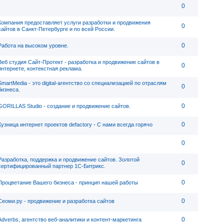
0
Компания предоставляет услуги разработки и продвижения
0
сайтов в Санкт-Петербурге и по всей России.
0
Работа на высоком уровне.
Веб студия Сайт-Протект - разработка и продвижение сайтов в
0
интернете, контекстная реклама.
SmartMedia - это digital-агентство со специализацией по отраслям
0
бизнеса.
0
GORILLAS Studio - создание и продвижение сайтов.
0
Кузница интернет проектов defactory - C нами всегда горячо
0
Разработка, поддержка и продвижение сайтов. Золотой
0
сертифицированный партнер 1С-Битрикс.
0
Процветание Вашего бизнеса - принцип нашей работы
0
Сеоми.ру - продвижение и разработка сайтов
0
Adverbs, агентство веб-аналитики и контент-маркетинга