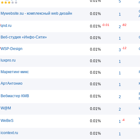
0.01%
5
Mywebsite.su - комплексный web дизайн
0.01%
1
0
-0.01
-82
qnd.ru
0.01%
2
Веб-студия «Инфо-Сити»
0.01%
1
9
-12
WSP-Design
0.01%
3
luxpro.ru
0.01%
1
Маркетинг-микс
0.01%
1
АртАнтонио
0.01%
1
Вебмастер КМВ
0.01%
2
W@M
0.01%
2
-4
WeBeS
0.01%
1
icontext.ru
0.01%
1