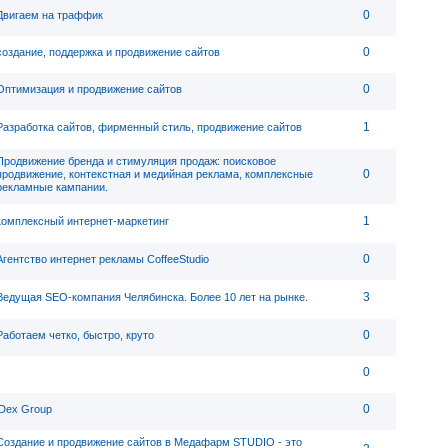
0
Двигаем на траффик
0
создание, поддержка и продвижение сайтов
0
Оптимизация и продвижение сайтов
1
Разработка сайтов, фирменный стиль, продвижение сайтов
Продвижение бренда и стимуляция продаж: поисковое
0
продвижение, контекстная и медийная реклама, комплексные
рекламные кампании.
1
комплексный интернет-маркетинг
0
Агентство интернет рекламы CoffeeStudio
3
Ведущая SEO-компания Челябинска. Более 10 лет на рынке.
0
Работаем четко, быстро, круто
0
0
iDex Group
Создание и продвижение сайтов в Медафарм STUDIO - это