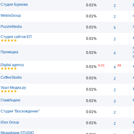
Студия Буркова
0.01%
2
WebisGroup
0.01%
2
PuzzleMedia
0.01%
5
Студия сайтов ЕП
0.01%
2
Промедиа
0.01%
4
Digital agency
5
-0.01
-39
0.01%
4
CoffeeStudio
0.01%
2
Урал Медиа.ру
0.01%
2
ГлавИндекс
0.01%
3
Студия "Восхождение"
0.01%
2
iDex Group
0.01%
2
Медафарм STUDIO