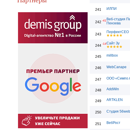
ИЛПИ
241
Веб-студия П
-41
242
Пензева
ПерфектСЕО
243
Сайт Зу
-14
244
millbox
245
WebCanape
246
ООО «Симпо.
247
AddWin
248
ARTKLEN
249
Студия 56we
250
ВебРост
251