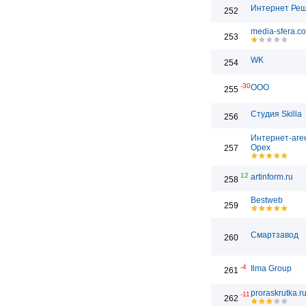
Интернет Ре
252
media-sfera.c
253
WK
254
-30
ООО
255
Студия Skilla
256
Интернет-аге
Орех
257
12
artinform.ru
258
Bestweb
259
Смартзавод
260
-4
Ilma Group
261
proraskrutka.r
-11
262