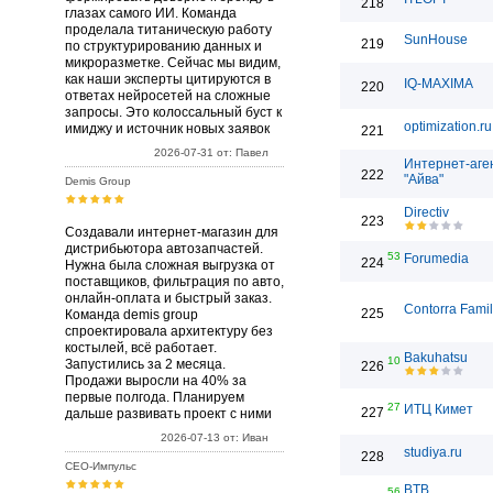
218
глазах самого ИИ. Команда
проделала титаническую работу
SunHouse
219
по структурированию данных и
микроразметке. Сейчас мы видим,
как наши эксперты цитируются в
IQ-MAXIMA
220
ответах нейросетей на сложные
запросы. Это колоссальный буст к
optimization.ru
имиджу и источник новых заявок
221
2026-07-31 от: Павел
Интернет-аге
222
"Айва"
Demis Group
Directiv
223
Создавали интернет-магазин для
дистрибьютора автозапчастей.
53
Forumedia
224
Нужна была сложная выгрузка от
поставщиков, фильтрация по авто,
онлайн-оплата и быстрый заказ.
Contorra Fami
225
Команда demis group
спроектировала архитектуру без
костылей, всё работает.
Bakuhatsu
10
Запустились за 2 месяца.
226
Продажи выросли на 40% за
первые полгода. Планируем
27
ИТЦ Кимет
227
дальше развивать проект с ними
2026-07-13 от: Иван
studiya.ru
228
СЕО-Импульс
BTB
56