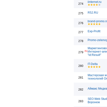
iinternet.ru
274
R52.RU
275
brand-promo.r
276
Exp-Profit
277
Promo-zelenog
278
Маркетингово
-51
Интернет-аге
279
"id:Result"
IT-Delta
280
Мастерская w
281
технологий O
Аймакс Медиа
282
SEO Web Stud
283
Воронеж