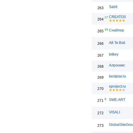
Sabit
263
CREATOS
27
264
35
Снайпер
265
Ай Ти Вэб
266
bitkey
267
Алроникс
268
bestpiar.ru
269
xproject.ru
270
9
SWE-ART
271
VISALI
272
GlobalSiteGro
273