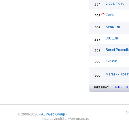
globalmg.ru
294
-74
Cabu
295
Seo61.ru
296
DICE.ru
297
Smart Promoti
298
ItVek96
299
Магазин Креа
300
Показано:
1-100
1
О
© 2009-2026 «
ALTWeb Group
»
ktoprodvinul@altweb-group.ru