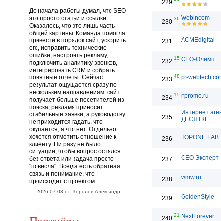
229
До начала работы думал, что SEO
Webincom
это просто статьи и ссылки.
36
230
Оказалось, что это лишь часть
общей картины. Команда помогла
ACMEdigital
привести в порядок сайт, ускорить
231
его, исправить технические
ошибки, настроить рекламу,
15
СЕО-Олимп
232
подключить аналитику звонков,
интегрировать CRM и собрать
48
понятные отчеты. Сейчас
pr-webtech.co
233
результат ощущается сразу по
нескольким направлениям: сайт
15
rtpromo.ru
234
получает больше посетителей из
поиска, реклама приносит
Интернет аге
стабильные заявки, а руководству
235
ДЕСЯТКЕ
не приходится гадать, что
окупается, а что нет. Отдельно
хочется отметить отношение к
TOPONE LAB
236
клиенту. Ни разу не было
ситуации, чтобы вопрос остался
СЕО Эксперт
без ответа или задача просто
237
"повисла". Всегда есть обратная
связь и понимание, что
wmw.ru
238
происходит с проектом.
2026-07-03 от: Королёв Александр
GoldenStyle
239
21
Партнёры
NextForever
240