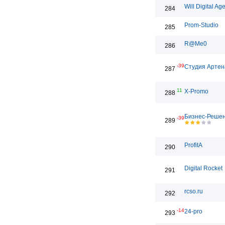
Will Digital Ag
284
Prom-Studio
285
R@Me0
286
-39
Студия Артен
287
11
X-Promo
288
Бизнес-Реше
-39
289
ProfitA
290
Digital Rocket
291
rcso.ru
292
-14
24-pro
293