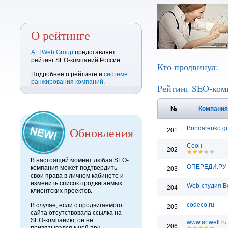
О рейтинге
ALTWeb Group
представляет
рейтинг SEO-компаний России.
Кто продвинул:
Подробнее о рейтинге и
системе
ранжирования компаний
.
Рейтинг SEO-ком
№
Компани
Обновления
Bondarenko.g
201
Сеон
202
В настоящий момент любая SEO-
ОПЕРЕДИ.РУ
компания может подтвердить
203
свои права в личном кабинете и
изменить список продвигаемых
Web-студия B
204
клиентских проектов.
codeco.ru
В случае, если с продвигаемого
205
сайта отсутствовала ссылка на
SEO-компанию, он не
www.artwell.ru
206