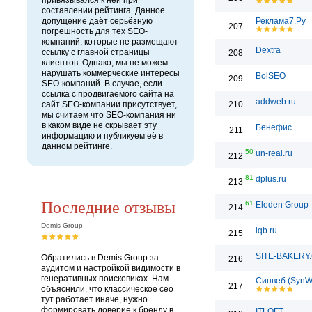
привязывался к ней при
составлении рейтинга. Данное
допущение даёт серьёзную
Реклама7.Ру
207
погрешность для тех SEO-
компаний, которые не размещают
Dextra
ссылку с главной страницы
208
клиентов. Однако, мы не можем
нарушать коммерческие интересы
BolSEO
209
SEO-компаний. В случае, если
ссылка с продвигаемого сайта на
addweb.ru
сайт SEO-компании присутствует,
210
мы считаем что SEO-компания ни
в каком виде не скрывает эту
Бенефис
211
информацию и публикуем её в
данном рейтинге.
50
un-real.ru
212
81
dplus.ru
213
Последние отзывы
61
Eleden Group
214
Demis Group
iqb.ru
215
SITE-BAKERY
Обратились в Demis Group за
216
аудитом и настройкой видимости в
генеративных поисковиках. Нам
Синвеб (SynW
217
объяснили, что классическое сео
тут работает иначе, нужно
формировать доверие к бренду в
ITLOFT