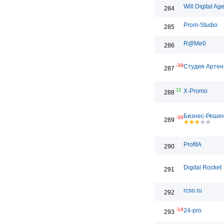
Will Digital Ag
284
Prom-Studio
285
R@Me0
286
-39
Студия Артен
287
11
X-Promo
288
Бизнес-Реше
-39
289
ProfitA
290
Digital Rocket
291
rcso.ru
292
-14
24-pro
293