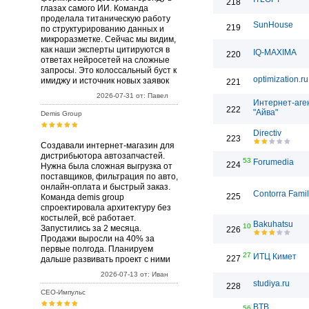
218
глазах самого ИИ. Команда
проделала титаническую работу
SunHouse
219
по структурированию данных и
микроразметке. Сейчас мы видим,
как наши эксперты цитируются в
IQ-MAXIMA
220
ответах нейросетей на сложные
запросы. Это колоссальный буст к
optimization.ru
имиджу и источник новых заявок
221
2026-07-31 от: Павел
Интернет-аге
222
"Айва"
Demis Group
Directiv
223
Создавали интернет-магазин для
дистрибьютора автозапчастей.
53
Forumedia
224
Нужна была сложная выгрузка от
поставщиков, фильтрация по авто,
онлайн-оплата и быстрый заказ.
Contorra Fami
225
Команда demis group
спроектировала архитектуру без
костылей, всё работает.
Bakuhatsu
10
Запустились за 2 месяца.
226
Продажи выросли на 40% за
первые полгода. Планируем
27
ИТЦ Кимет
227
дальше развивать проект с ними
2026-07-13 от: Иван
studiya.ru
228
СЕО-Импульс
BTB
56