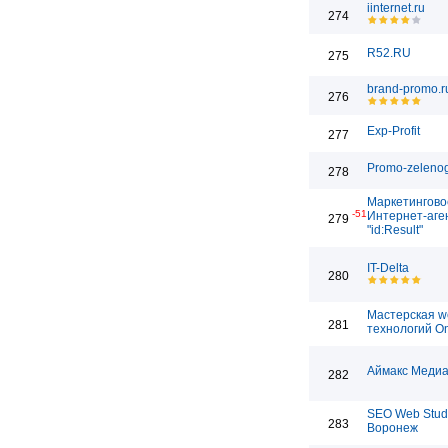
iinternet.ru
274
R52.RU
275
brand-promo.r
276
Exp-Profit
277
Promo-zelenog
278
Маркетингово
-51
Интернет-аге
279
"id:Result"
IT-Delta
280
Мастерская w
281
технологий O
Аймакс Медиа
282
SEO Web Stud
283
Воронеж