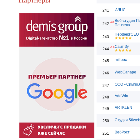
ИЛПИ
241
Веб-студия П
-41
242
Пензева
ПерфектСЕО
243
Сайт Зу
-14
244
millbox
245
WebCanape
246
ООО «Симпо.
247
AddWin
248
ARTKLEN
249
Студия 56we
250
ВебРост
251