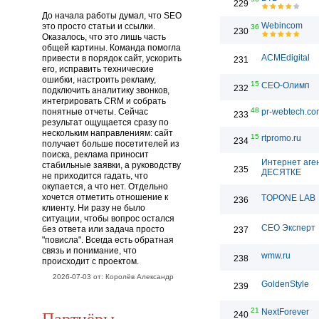
229
До начала работы думал, что SEO
Webincom
это просто статьи и ссылки.
36
230
Оказалось, что это лишь часть
общей картины. Команда помогла
ACMEdigital
привести в порядок сайт, ускорить
231
его, исправить технические
ошибки, настроить рекламу,
15
СЕО-Олимп
232
подключить аналитику звонков,
интегрировать CRM и собрать
48
понятные отчеты. Сейчас
pr-webtech.co
233
результат ощущается сразу по
нескольким направлениям: сайт
15
rtpromo.ru
234
получает больше посетителей из
поиска, реклама приносит
Интернет аге
стабильные заявки, а руководству
235
ДЕСЯТКЕ
не приходится гадать, что
окупается, а что нет. Отдельно
хочется отметить отношение к
TOPONE LAB
236
клиенту. Ни разу не было
ситуации, чтобы вопрос остался
СЕО Эксперт
без ответа или задача просто
237
"повисла". Всегда есть обратная
связь и понимание, что
wmw.ru
238
происходит с проектом.
2026-07-03 от: Королёв Александр
GoldenStyle
239
21
Партнёры
NextForever
240