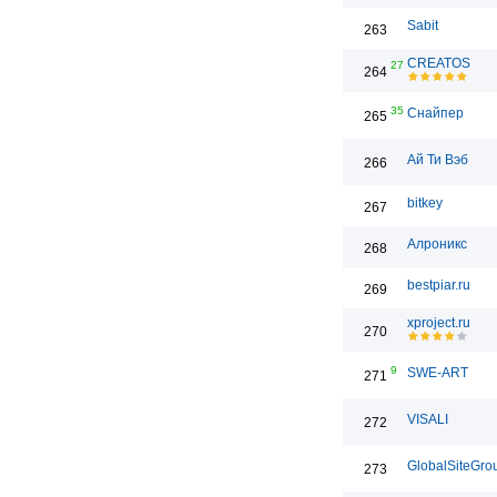
Sabit
263
CREATOS
27
264
35
Снайпер
265
Ай Ти Вэб
266
bitkey
267
Алроникс
268
bestpiar.ru
269
xproject.ru
270
9
SWE-ART
271
VISALI
272
GlobalSiteGro
273