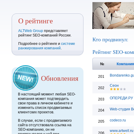
О рейтинге
ALTWeb Group
представляет
рейтинг SEO-компаний России.
Кто продвинул:
Подробнее о рейтинге и
системе
ранжирования компаний
.
Рейтинг SEO-ком
№
Компани
Обновления
Bondarenko.g
201
Сеон
202
В настоящий момент любая SEO-
ОПЕРЕДИ.РУ
компания может подтвердить
203
свои права в личном кабинете и
изменить список продвигаемых
Web-студия B
204
клиентских проектов.
codeco.ru
В случае, если с продвигаемого
205
сайта отсутствовала ссылка на
SEO-компанию, он не
www.artwell.ru
206