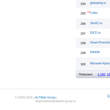
globalmg.ru
294
-74
Cabu
295
Seo61.ru
296
DICE.ru
297
Smart Promoti
298
ItVek96
299
Магазин Креа
300
Показано:
1-100
1
О
© 2009-2026 «
ALTWeb Group
»
ktoprodvinul@altweb-group.ru