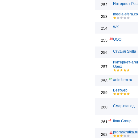
Интернет Ре
252
media-sfera.c
253
WK
254
-30
ООО
255
Студия Skilla
256
Интернет-аге
Орех
257
12
artinform.ru
258
Bestweb
259
Смартзавод
260
-4
Ilma Group
261
proraskrutka.r
-11
262