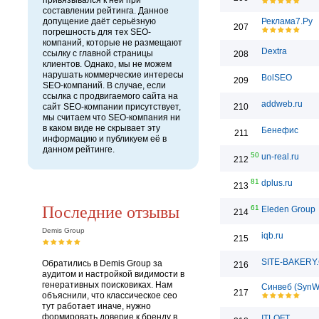
привязывался к ней при
составлении рейтинга. Данное
допущение даёт серьёзную
Реклама7.Ру
207
погрешность для тех SEO-
компаний, которые не размещают
Dextra
ссылку с главной страницы
208
клиентов. Однако, мы не можем
нарушать коммерческие интересы
BolSEO
209
SEO-компаний. В случае, если
ссылка с продвигаемого сайта на
addweb.ru
сайт SEO-компании присутствует,
210
мы считаем что SEO-компания ни
в каком виде не скрывает эту
Бенефис
211
информацию и публикуем её в
данном рейтинге.
50
un-real.ru
212
81
dplus.ru
213
Последние отзывы
61
Eleden Group
214
Demis Group
iqb.ru
215
SITE-BAKERY
Обратились в Demis Group за
216
аудитом и настройкой видимости в
генеративных поисковиках. Нам
Синвеб (SynW
217
объяснили, что классическое сео
тут работает иначе, нужно
формировать доверие к бренду в
ITLOFT