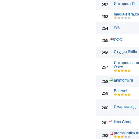
Интернет Ре
252
media-sfera.c
253
WK
254
-30
ООО
255
Студия Skilla
256
Интернет-аге
Орех
257
12
artinform.ru
258
Bestweb
259
Смартзавод
260
-4
Ilma Group
261
proraskrutka.r
-11
262