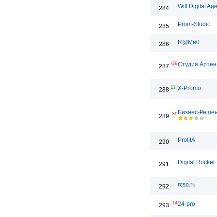
Will Digital Ag
284
Prom-Studio
285
R@Me0
286
-39
Студия Артен
287
11
X-Promo
288
Бизнес-Реше
-39
289
ProfitA
290
Digital Rocket
291
rcso.ru
292
-14
24-pro
293