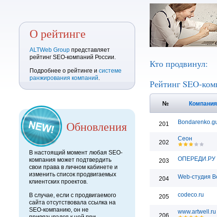
О рейтинге
ALTWeb Group
представляет
рейтинг SEO-компаний России.
Кто продвинул:
Подробнее о рейтинге и
системе
ранжирования компаний
.
Рейтинг SEO-ком
№
Компани
Обновления
Bondarenko.g
201
Сеон
202
В настоящий момент любая SEO-
ОПЕРЕДИ.РУ
компания может подтвердить
203
свои права в личном кабинете и
изменить список продвигаемых
Web-студия B
204
клиентских проектов.
codeco.ru
В случае, если с продвигаемого
205
сайта отсутствовала ссылка на
SEO-компанию, он не
www.artwell.ru
206