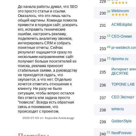
229
До начала работы думал, что SEO
Webincom
это просто статьи и ссылки.
36
230
Оказалось, что это лишь часть
общей картины. Команда помогла
ACMEdigital
привести в порядок сайт, ускорить
231
его, исправить технические
ошибки, настроить рекламу,
15
СЕО-Олимп
232
подключить аналитику звонков,
интегрировать CRM и собрать
48
понятные отчеты. Сейчас
pr-webtech.co
233
результат ощущается сразу по
нескольким направлениям: сайт
15
rtpromo.ru
234
получает больше посетителей из
поиска, реклама приносит
Интернет аге
стабильные заявки, а руководству
235
ДЕСЯТКЕ
не приходится гадать, что
окупается, а что нет. Отдельно
хочется отметить отношение к
TOPONE LAB
236
клиенту. Ни разу не было
ситуации, чтобы вопрос остался
СЕО Эксперт
без ответа или задача просто
237
"повисла". Всегда есть обратная
связь и понимание, что
wmw.ru
238
происходит с проектом.
2026-07-03 от: Королёв Александр
GoldenStyle
239
21
Партнёры
NextForever
240