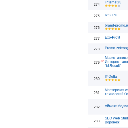
iinternet.ru
274
R52.RU
275
brand-promo.r
276
Exp-Profit
277
Promo-zelenog
278
Маркетингово
-51
Интернет-аге
279
"id:Result"
IT-Delta
280
Мастерская w
281
технологий O
Аймакс Медиа
282
SEO Web Stud
283
Воронеж