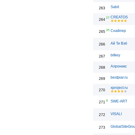
Sabit
263
CREATOS
27
264
35
Снайпер
265
Ай Ти Вэб
266
bitkey
267
Алроникс
268
bestpiar.ru
269
xproject.ru
270
9
SWE-ART
271
VISALI
272
GlobalSiteGro
273