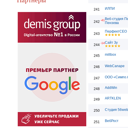
ИЛПИ
241
Веб-студия П
-41
242
Пензева
ПерфектСЕО
243
Сайт Зу
-14
244
millbox
245
WebCanape
246
ООО «Симпо.
247
AddWin
248
ARTKLEN
249
Студия 56we
250
ВебРост
251