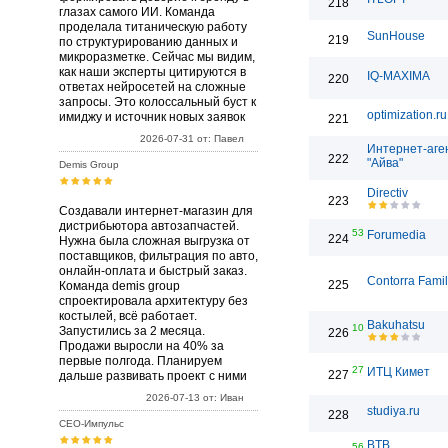
218
глазах самого ИИ. Команда
проделала титаническую работу
SunHouse
219
по структурированию данных и
микроразметке. Сейчас мы видим,
как наши эксперты цитируются в
IQ-MAXIMA
220
ответах нейросетей на сложные
запросы. Это колоссальный буст к
optimization.ru
имиджу и источник новых заявок
221
2026-07-31 от: Павел
Интернет-аге
222
"Айва"
Demis Group
Directiv
223
Создавали интернет-магазин для
дистрибьютора автозапчастей.
53
Forumedia
224
Нужна была сложная выгрузка от
поставщиков, фильтрация по авто,
онлайн-оплата и быстрый заказ.
Contorra Fami
225
Команда demis group
спроектировала архитектуру без
костылей, всё работает.
Bakuhatsu
10
Запустились за 2 месяца.
226
Продажи выросли на 40% за
первые полгода. Планируем
27
ИТЦ Кимет
227
дальше развивать проект с ними
2026-07-13 от: Иван
studiya.ru
228
СЕО-Импульс
BTB
56