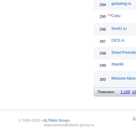
globalmg.ru
294
-74
Cabu
295
Seo61.ru
296
DICE.ru
297
Smart Promoti
298
ItVek96
299
Магазин Креа
300
Показано:
1-100
1
О
© 2009-2026 «
ALTWeb Group
»
ktoprodvinul@altweb-group.ru