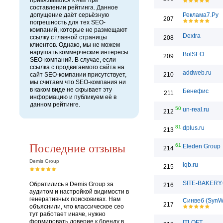
привязывался к ней при
составлении рейтинга. Данное
допущение даёт серьёзную
Реклама7.Ру
207
погрешность для тех SEO-
компаний, которые не размещают
Dextra
ссылку с главной страницы
208
клиентов. Однако, мы не можем
нарушать коммерческие интересы
BolSEO
209
SEO-компаний. В случае, если
ссылка с продвигаемого сайта на
addweb.ru
сайт SEO-компании присутствует,
210
мы считаем что SEO-компания ни
в каком виде не скрывает эту
Бенефис
211
информацию и публикуем её в
данном рейтинге.
50
un-real.ru
212
81
dplus.ru
213
Последние отзывы
61
Eleden Group
214
Demis Group
iqb.ru
215
SITE-BAKERY
Обратились в Demis Group за
216
аудитом и настройкой видимости в
генеративных поисковиках. Нам
Синвеб (SynW
217
объяснили, что классическое сео
тут работает иначе, нужно
формировать доверие к бренду в
ITLOFT