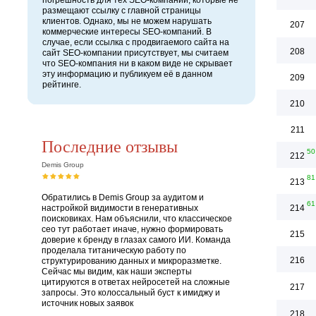
погрешность для тех SEO-компаний, которые не
размещают ссылку с главной страницы
клиентов. Однако, мы не можем нарушать
207
коммерческие интересы SEO-компаний. В
случае, если ссылка с продвигаемого сайта на
208
сайт SEO-компании присутствует, мы считаем
что SEO-компания ни в каком виде не скрывает
эту информацию и публикуем её в данном
209
рейтинге.
210
211
Последние отзывы
50
212
Demis Group
81
213
Обратились в Demis Group за аудитом и
61
настройкой видимости в генеративных
214
поисковиках. Нам объяснили, что классическое
сео тут работает иначе, нужно формировать
215
доверие к бренду в глазах самого ИИ. Команда
проделала титаническую работу по
216
структурированию данных и микроразметке.
Сейчас мы видим, как наши эксперты
цитируются в ответах нейросетей на сложные
217
запросы. Это колоссальный буст к имиджу и
источник новых заявок
218