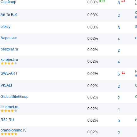
0.01
-24
Снайпер
0.03%
5
г
С
Ай Ти Вэб
0.03%
2
р
bitkey
S
0.03%
3
Алроникс
Р
0.02%
4
bestpiar.ru
0.02%
2
xproject.ru
0.02%
4
Р
-11
SWE-ART
0.02%
5
п
VISALI
С
0.02%
2
GlobalSiteGroup
G
0.02%
2
iinternet.ru
0.02%
4
R52.RU
В
0.02%
9
brand-promo.ru
0.02%
2