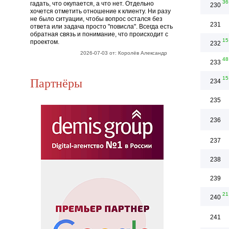
36
гадать, что окупается, а что нет. Отдельно
230
хочется отметить отношение к клиенту. Ни разу
не было ситуации, чтобы вопрос остался без
231
ответа или задача просто "повисла". Всегда есть
обратная связь и понимание, что происходит с
15
проектом.
232
2026-07-03 от: Королёв Александр
48
233
Партнёры
15
234
235
236
237
238
239
21
240
241