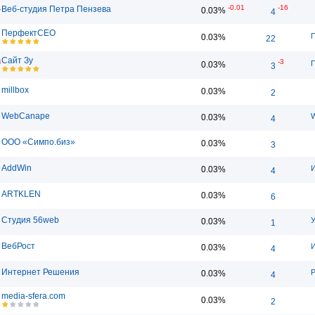
1
-0.01
-16
Веб-студия Петра Пензева
0.03%
4
ПерфектСЕО
П
0.03%
22
Сайт Зу
4
-3
П
0.03%
3
millbox
0.03%
2
WebCanape
W
0.03%
4
ООО «Симпо.биз»
0.03%
3
AddWin
И
0.03%
4
ARTKLEN
0.03%
6
Студия 56web
У
0.03%
1
ВебРост
И
0.03%
4
Интернет Решения
P
0.03%
4
media-sfera.com
0.03%
2