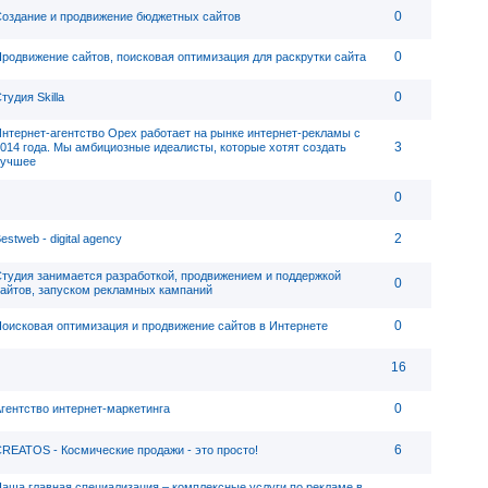
0
оздание и продвижение бюджетных сайтов
0
родвижение сайтов, поисковая оптимизация для раскрутки сайта
0
тудия Skilla
нтернет-агентство Орех работает на рынке интернет-рекламы с
3
014 года. Мы амбициозные идеалисты, которые хотят создать
лучшее
0
2
estweb - digital agency
тудия занимается разработкой, продвижением и поддержкой
0
айтов, запуском рекламных кампаний
0
оисковая оптимизация и продвижение сайтов в Интернете
16
0
гентство интернет-маркетинга
6
REATOS - Космические продажи - это просто!
аша главная специализация – комплексные услуги по рекламе в