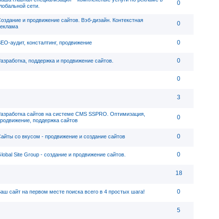
0
лобальной сети.
оздание и продвижение сайтов. Вэб-дизайн. Контекстная
0
еклама
0
EO-аудит, консталтинг, продвижение
0
азработка, поддержка и продвижение сайтов.
0
3
азработка сайтов на системе CMS SSPRO. Оптимизация,
0
родвижение, поддержка сайтов
0
айты со вкусом - продвижение и создание сайтов
0
lobal Site Group - создание и продвижение сайтов.
18
0
аш сайт на первом месте поиска всего в 4 простых шага!
5