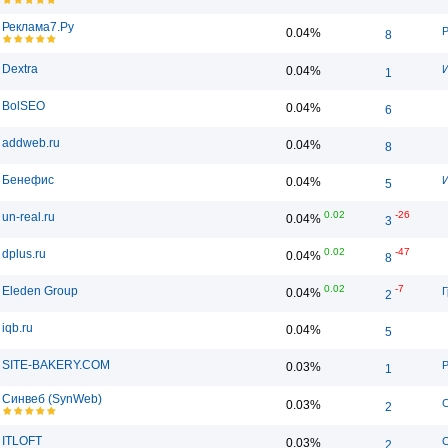
Реклама7.Ру
Р
0.04%
8
Dextra
И
0.04%
1
BolSEO
0.04%
6
addweb.ru
0.04%
8
Бенефис
И
0.04%
5
0.02
-26
un-real.ru
0.04%
3
0.02
-47
dplus.ru
0.04%
8
0.02
-7
Eleden Group
Г
0.04%
2
iqb.ru
0.04%
5
SITE-BAKERY.COM
Р
0.03%
1
Синвеб (SynWeb)
С
0.03%
2
ITLOFT
С
0.03%
2