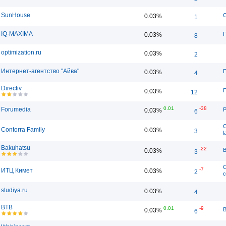
SunHouse
С
0.03%
1
IQ-MAXIMA
П
0.03%
8
optimization.ru
0.03%
2
Интернет-агентство "Айва"
П
0.03%
4
Directiv
П
0.03%
12
0.01
-38
Forumedia
Р
0.03%
6
С
Contorra Family
0.03%
3
l
Bakuhatsu
-22
B
0.03%
3
С
-7
ИТЦ Кимет
0.03%
2
с
studiya.ru
0.03%
4
BTB
0.01
-9
B
0.03%
6