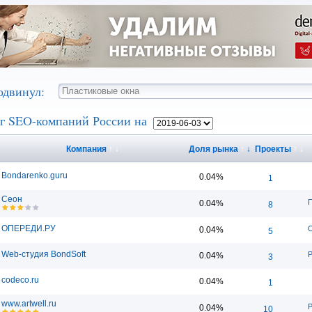
одвинул:
г SEO-компаний России на
Компания
↑
↓
Доля рынка
↑
↓
Проекты
↑
↓
Bondarenko.guru
0.04%
1
Сеон
П
0.04%
8
ОПЕРЕДИ.РУ
0.04%
5
Web-студия BondSoft
Р
0.04%
3
codeco.ru
0.04%
1
www.artwell.ru
Р
0.04%
10