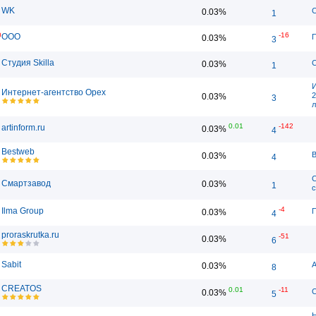
WK
С
0.03%
1
0
-16
ООО
П
0.03%
3
Студия Skilla
С
0.03%
1
И
Интернет-агентство Орех
2
0.03%
3
0.01
-142
artinform.ru
0.03%
4
Bestweb
B
0.03%
4
С
Смартзавод
0.03%
1
с
-4
Ilma Group
П
0.03%
4
proraskrutka.ru
1
-51
0.03%
6
Sabit
А
0.03%
8
CREATOS
0.01
-11
C
0.03%
5
Н