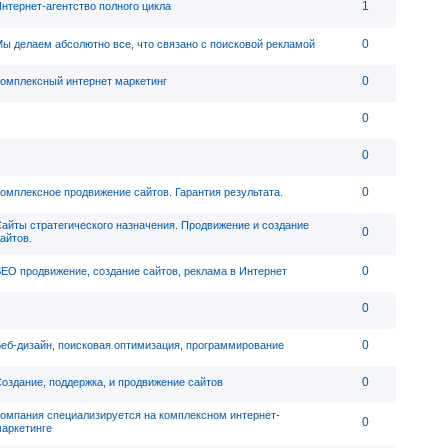
1
нтернет-агентство полного цикла
0
ы делаем абсолютно все, что связано с поисковой рекламой
0
омплексный интернет маркетинг
0
0
0
омплексное продвижение сайтов. Гарантия результата.
айты стратегического назначения. Продвижение и создание
0
айтов.
0
EO продвижение, создание сайтов, реклама в Интернет
0
0
еб-дизайн, поисковая оптимизация, программирование
0
оздание, поддержка, и продвижение сайтов
омпания специализируется на комплексном интернет-
0
аркетинге