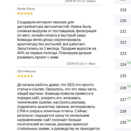
2026-07-31 от: Павел
Demis Group
219
220
Создавали интернет-магазин для
дистрибьютора автозапчастей. Нужна была
сложная выгрузка от поставщиков, фильтрация
221
по авто, онлайн-оплата и быстрый заказ.
Команда demis group спроектировала
222
архитектуру без костылей, всё работает.
Запустились за 2 месяца. Продажи выросли на
40% за первые полгода. Планируем дальше
223
развивать проект с ними
53
2026-07-13 от: Иван
224
СЕО-Импульс
225
До начала работы думал, что SEO это просто
10
226
статьи и ссылки. Оказалось, что это лишь часть
общей картины. Команда помогла привести в
порядок сайт, ускорить его, исправить
27
227
технические ошибки, настроить рекламу,
подключить аналитику звонков, интегрировать
CRM и собрать понятные отчеты. Сейчас
228
результат ощущается сразу по нескольким
направлениям: сайт получает больше
56
229
посетителей из поиска, реклама приносит
стабильные заявки, а руководству не приходится