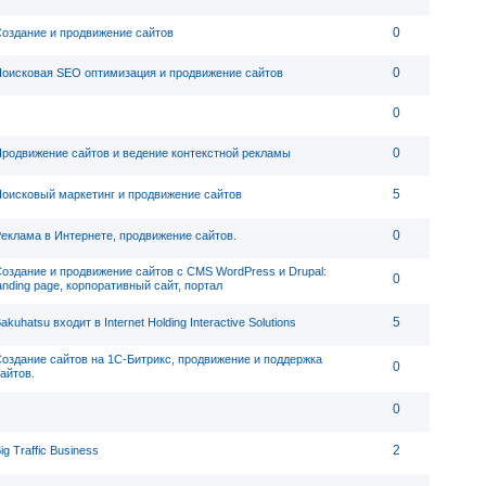
0
оздание и продвижение сайтов
0
оисковая SEO оптимизация и продвижение сайтов
0
0
родвижение сайтов и ведение контекстной рекламы
5
оисковый маркетинг и продвижение сайтов
0
еклама в Интернете, продвижение сайтов.
оздание и продвижение сайтов с CMS WordPress и Drupal:
0
anding page, корпоративный сайт, портал
5
akuhatsu входит в Internet Holding Interactive Solutions
оздание сайтов на 1С-Битрикс, продвижение и поддержка
0
айтов.
0
2
ig Traffic Business