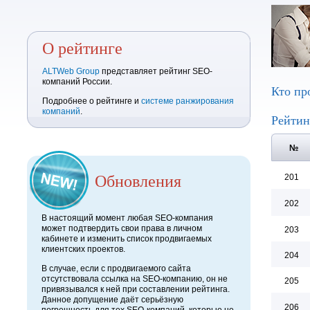
О рейтинге
ALTWeb Group
представляет рейтинг SEO-
компаний России.
Кто пр
Подробнее о рейтинге и
системе ранжирования
компаний
.
Рейтин
№
Обновления
201
202
В настоящий момент любая SEO-компания
может подтвердить свои права в личном
203
кабинете и изменить список продвигаемых
клиентских проектов.
204
В случае, если с продвигаемого сайта
отсутствовала ссылка на SEO-компанию, он не
205
привязывался к ней при составлении рейтинга.
Данное допущение даёт серьёзную
206