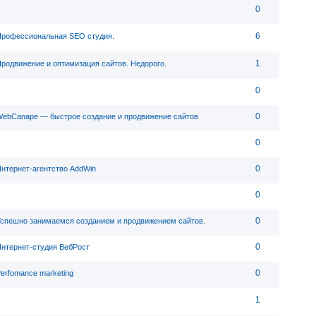
0
6
рофессиональная SEO студия.
1
родвижение и оптимизация сайтов. Недорого.
0
0
ebСanape — быстрое создание и продвижение сайтов
0
0
нтернет-агентство AddWin
0
0
спешно занимаемся созданием и продвижением сайтов.
0
нтернет-студия ВебРост
0
erfomance marketing
1