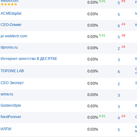
Webincom
0.01
-55
И
0.03%
5
ACMEdigital
М
0.03%
5
-24
СЕО-Олимп
К
0.03%
6
0.01
-38
pr-webtech.com
0.03%
5
-16
rtpromo.ru
0.03%
2
Интернет агентство В ДЕСЯТКЕ
К
0.03%
3
С
TOPONE LAB
0.03%
6
с
СЕО Эксперт
S
0.03%
2
wmw.ru
0.03%
3
GoldenStyle
В
0.03%
3
0.01
-23
NextForever
С
0.03%
4
К
ИЛПИ
0.03%
5
м