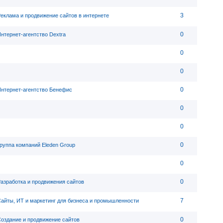
3
еклама и продвижение сайтов в интернете
0
нтернет-агентство Dextra
0
0
0
нтернет-агентство Бенефис
0
0
0
руппа компаний Eleden Group
0
0
азработка и продвижения сайтов
7
айты, ИТ и маркетинг для бизнеса и промышленности
0
оздание и продвижение сайтов