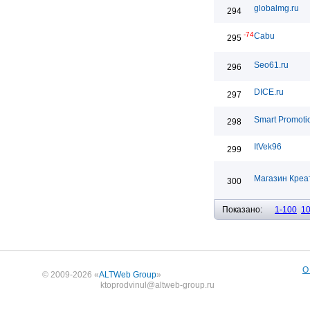
globalmg.ru
294
-74
Cabu
295
Seo61.ru
296
DICE.ru
297
Smart Promoti
298
ItVek96
299
Магазин Креа
300
Показано:
1-100
1
О
© 2009-2026 «
ALTWeb Group
»
ktoprodvinul@altweb-group.ru