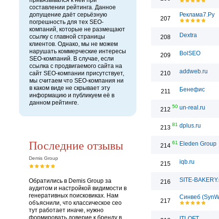
привязывался к ней при
составлении рейтинга. Данное
допущение даёт серьёзную
Реклама7.Ру
207
погрешность для тех SEO-
компаний, которые не размещают
Dextra
ссылку с главной страницы
208
клиентов. Однако, мы не можем
нарушать коммерческие интересы
BolSEO
209
SEO-компаний. В случае, если
ссылка с продвигаемого сайта на
addweb.ru
сайт SEO-компании присутствует,
210
мы считаем что SEO-компания ни
в каком виде не скрывает эту
Бенефис
211
информацию и публикуем её в
данном рейтинге.
50
un-real.ru
212
81
dplus.ru
213
Последние отзывы
61
Eleden Group
214
Demis Group
iqb.ru
215
SITE-BAKERY
Обратились в Demis Group за
216
аудитом и настройкой видимости в
генеративных поисковиках. Нам
Синвеб (SynW
217
объяснили, что классическое сео
тут работает иначе, нужно
формировать доверие к бренду в
ITLOFT