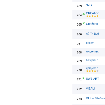
Sabit
263
CREATOS
27
264
35
Снайпер
265
Ай Ти Вэб
266
bitkey
267
Алроникс
268
bestpiar.ru
269
xproject.ru
270
9
SWE-ART
271
VISALI
272
GlobalSiteGro
273