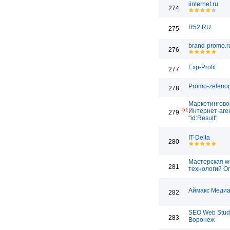
iinternet.ru
274
R52.RU
275
brand-promo.r
276
Exp-Profit
277
Promo-zelenog
278
Маркетингово
-51
Интернет-аге
279
"id:Result"
IT-Delta
280
Мастерская w
281
технологий O
Аймакс Медиа
282
SEO Web Stud
283
Воронеж