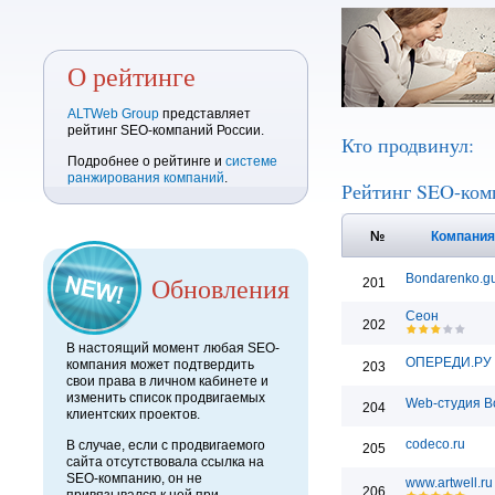
О рейтинге
ALTWeb Group
представляет
рейтинг SEO-компаний России.
Кто продвинул:
Подробнее о рейтинге и
системе
ранжирования компаний
.
Рейтинг SEO-ком
№
Компани
Обновления
Bondarenko.g
201
Сеон
202
В настоящий момент любая SEO-
ОПЕРЕДИ.РУ
компания может подтвердить
203
свои права в личном кабинете и
изменить список продвигаемых
Web-студия B
204
клиентских проектов.
codeco.ru
В случае, если с продвигаемого
205
сайта отсутствовала ссылка на
SEO-компанию, он не
www.artwell.ru
206