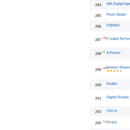
Will Digital Ag
284
Prom-Studio
285
R@Me0
286
-39
Студия Артен
287
11
X-Promo
288
Бизнес-Реше
-39
289
ProfitA
290
Digital Rocket
291
rcso.ru
292
-14
24-pro
293