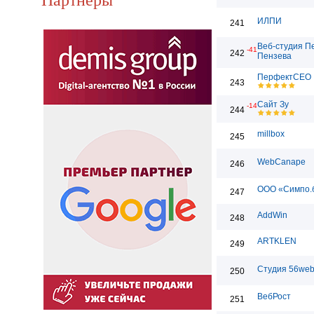
ИЛПИ
241
Веб-студия П
-41
242
Пензева
ПерфектСЕО
243
Сайт Зу
-14
244
millbox
245
WebCanape
246
ООО «Симпо.
247
AddWin
248
ARTKLEN
249
Студия 56we
250
ВебРост
251