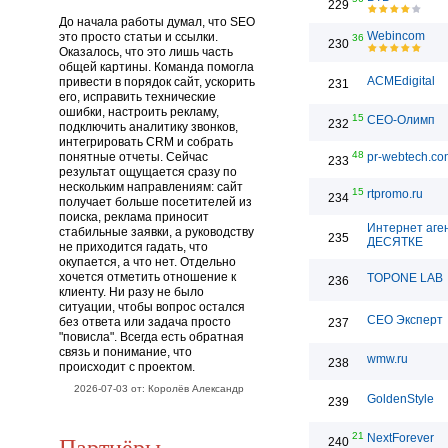
229
До начала работы думал, что SEO
Webincom
это просто статьи и ссылки.
36
230
Оказалось, что это лишь часть
общей картины. Команда помогла
ACMEdigital
привести в порядок сайт, ускорить
231
его, исправить технические
ошибки, настроить рекламу,
15
СЕО-Олимп
232
подключить аналитику звонков,
интегрировать CRM и собрать
48
понятные отчеты. Сейчас
pr-webtech.co
233
результат ощущается сразу по
нескольким направлениям: сайт
15
rtpromo.ru
234
получает больше посетителей из
поиска, реклама приносит
Интернет аге
стабильные заявки, а руководству
235
ДЕСЯТКЕ
не приходится гадать, что
окупается, а что нет. Отдельно
хочется отметить отношение к
TOPONE LAB
236
клиенту. Ни разу не было
ситуации, чтобы вопрос остался
СЕО Эксперт
без ответа или задача просто
237
"повисла". Всегда есть обратная
связь и понимание, что
wmw.ru
238
происходит с проектом.
2026-07-03 от: Королёв Александр
GoldenStyle
239
21
Партнёры
NextForever
240