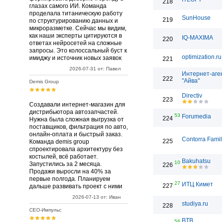
218
глазах самого ИИ. Команда
проделала титаническую работу
SunHouse
219
по структурированию данных и
микроразметке. Сейчас мы видим,
как наши эксперты цитируются в
IQ-MAXIMA
220
ответах нейросетей на сложные
запросы. Это колоссальный буст к
optimization.ru
имиджу и источник новых заявок
221
2026-07-31 от: Павел
Интернет-аге
222
"Айва"
Demis Group
Directiv
223
Создавали интернет-магазин для
дистрибьютора автозапчастей.
53
Forumedia
224
Нужна была сложная выгрузка от
поставщиков, фильтрация по авто,
онлайн-оплата и быстрый заказ.
Contorra Fami
225
Команда demis group
спроектировала архитектуру без
костылей, всё работает.
Bakuhatsu
10
Запустились за 2 месяца.
226
Продажи выросли на 40% за
первые полгода. Планируем
27
ИТЦ Кимет
227
дальше развивать проект с ними
2026-07-13 от: Иван
studiya.ru
228
СЕО-Импульс
BTB
56