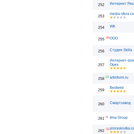
Интернет Ре
252
media-sfera.c
253
WK
254
-30
ООО
255
Студия Skilla
256
Интернет-аге
Орех
257
12
artinform.ru
258
Bestweb
259
Смартзавод
260
-4
Ilma Group
261
proraskrutka.r
-11
262