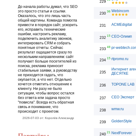
229
До начала работы думал, что SEO
Webincom
это просто статьи и ссылки.
36
230
Оказалось, что это лишь часть
общей картины. Команда помогла
ACMEdigital
привести в порядок сайт, ускорить
231
его, исправить технические
ошибки, настроить рекламу,
15
СЕО-Олимп
232
подключить аналитику звонков,
интегрировать CRM и собрать
48
понятные отчеты. Сейчас
pr-webtech.co
233
результат ощущается сразу по
нескольким направлениям: сайт
15
rtpromo.ru
234
получает больше посетителей из
поиска, реклама приносит
Интернет аге
стабильные заявки, а руководству
235
ДЕСЯТКЕ
не приходится гадать, что
окупается, а что нет. Отдельно
хочется отметить отношение к
TOPONE LAB
236
клиенту. Ни разу не было
ситуации, чтобы вопрос остался
СЕО Эксперт
без ответа или задача просто
237
"повисла". Всегда есть обратная
связь и понимание, что
wmw.ru
238
происходит с проектом.
2026-07-03 от: Королёв Александр
GoldenStyle
239
21
Партнёры
NextForever
240