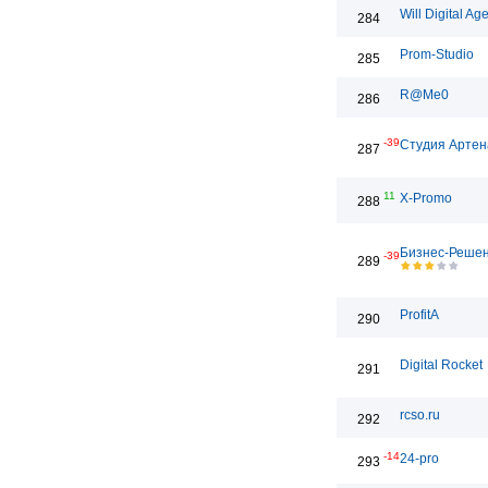
Will Digital Ag
284
Prom-Studio
285
R@Me0
286
-39
Студия Артен
287
11
X-Promo
288
Бизнес-Реше
-39
289
ProfitA
290
Digital Rocket
291
rcso.ru
292
-14
24-pro
293