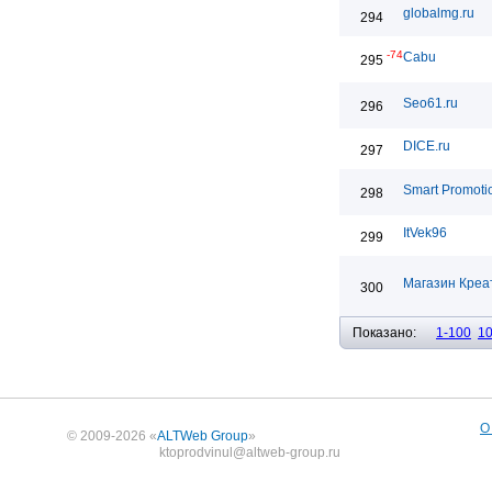
globalmg.ru
294
-74
Cabu
295
Seo61.ru
296
DICE.ru
297
Smart Promoti
298
ItVek96
299
Магазин Креа
300
Показано:
1-100
1
О
© 2009-2026 «
ALTWeb Group
»
ktoprodvinul@altweb-group.ru