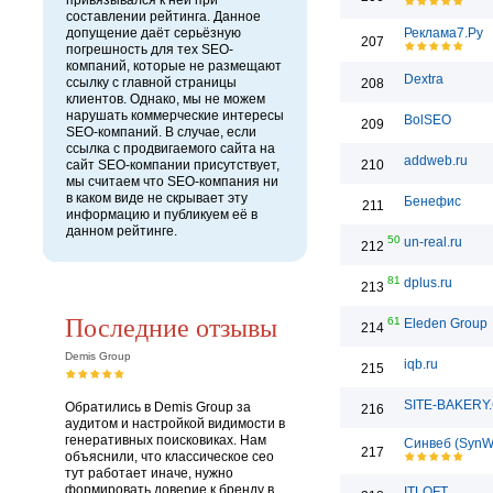
привязывался к ней при
составлении рейтинга. Данное
допущение даёт серьёзную
Реклама7.Ру
207
погрешность для тех SEO-
компаний, которые не размещают
Dextra
ссылку с главной страницы
208
клиентов. Однако, мы не можем
нарушать коммерческие интересы
BolSEO
209
SEO-компаний. В случае, если
ссылка с продвигаемого сайта на
addweb.ru
сайт SEO-компании присутствует,
210
мы считаем что SEO-компания ни
в каком виде не скрывает эту
Бенефис
211
информацию и публикуем её в
данном рейтинге.
50
un-real.ru
212
81
dplus.ru
213
Последние отзывы
61
Eleden Group
214
Demis Group
iqb.ru
215
SITE-BAKERY
Обратились в Demis Group за
216
аудитом и настройкой видимости в
генеративных поисковиках. Нам
Синвеб (SynW
217
объяснили, что классическое сео
тут работает иначе, нужно
формировать доверие к бренду в
ITLOFT