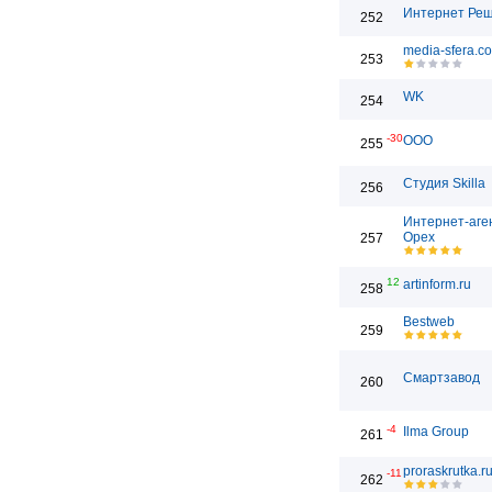
Интернет Ре
252
media-sfera.c
253
WK
254
-30
ООО
255
Студия Skilla
256
Интернет-аге
Орех
257
12
artinform.ru
258
Bestweb
259
Смартзавод
260
-4
Ilma Group
261
proraskrutka.r
-11
262