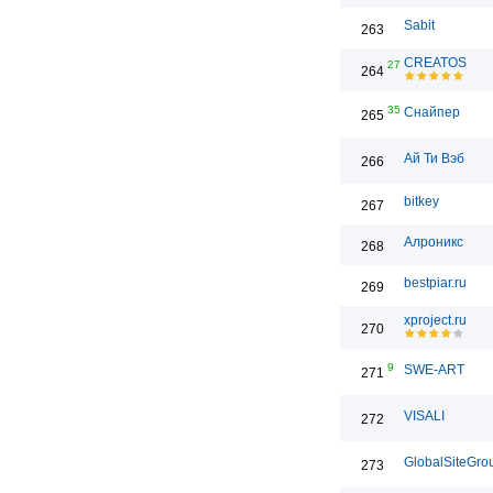
Sabit
263
CREATOS
27
264
35
Снайпер
265
Ай Ти Вэб
266
bitkey
267
Алроникс
268
bestpiar.ru
269
xproject.ru
270
9
SWE-ART
271
VISALI
272
GlobalSiteGro
273