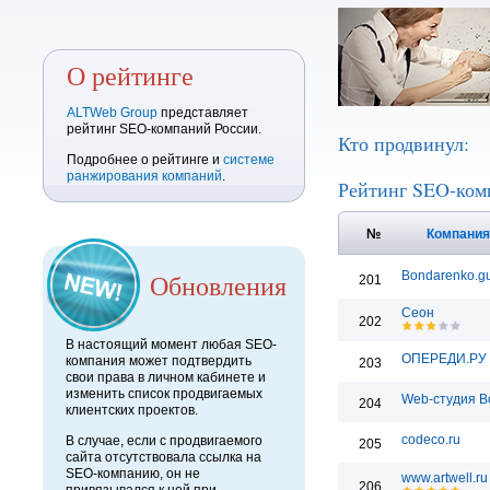
О рейтинге
ALTWeb Group
представляет
рейтинг SEO-компаний России.
Кто продвинул:
Подробнее о рейтинге и
системе
ранжирования компаний
.
Рейтинг SEO-ком
№
Компани
Обновления
Bondarenko.g
201
Сеон
202
В настоящий момент любая SEO-
ОПЕРЕДИ.РУ
компания может подтвердить
203
свои права в личном кабинете и
изменить список продвигаемых
Web-студия B
204
клиентских проектов.
codeco.ru
В случае, если с продвигаемого
205
сайта отсутствовала ссылка на
SEO-компанию, он не
www.artwell.ru
206