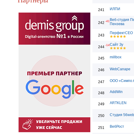
ИЛПИ
241
Веб-студия П
-41
242
Пензева
ПерфектСЕО
243
Сайт Зу
-14
244
millbox
245
WebCanape
246
ООО «Симпо.
247
AddWin
248
ARTKLEN
249
Студия 56we
250
ВебРост
251