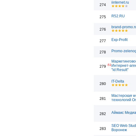
iinternet.ru
274
R52.RU
275
brand-promo.r
276
Exp-Profit
277
Promo-zelenog
278
Маркетингово
-51
Интернет-аге
279
"id:Result"
IT-Delta
280
Мастерская w
281
технологий O
Аймакс Медиа
282
SEO Web Stud
283
Воронеж