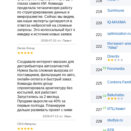
218
глазах самого ИИ. Команда
проделала титаническую работу
SunHouse
219
по структурированию данных и
микроразметке. Сейчас мы видим,
как наши эксперты цитируются в
IQ-MAXIMA
220
ответах нейросетей на сложные
запросы. Это колоссальный буст к
optimization.ru
имиджу и источник новых заявок
221
2026-07-31 от: Павел
Интернет-аге
222
"Айва"
Demis Group
Directiv
223
Создавали интернет-магазин для
дистрибьютора автозапчастей.
53
Forumedia
224
Нужна была сложная выгрузка от
поставщиков, фильтрация по авто,
онлайн-оплата и быстрый заказ.
Contorra Fami
225
Команда demis group
спроектировала архитектуру без
костылей, всё работает.
Bakuhatsu
10
Запустились за 2 месяца.
226
Продажи выросли на 40% за
первые полгода. Планируем
27
ИТЦ Кимет
227
дальше развивать проект с ними
2026-07-13 от: Иван
studiya.ru
228
СЕО-Импульс
BTB
56