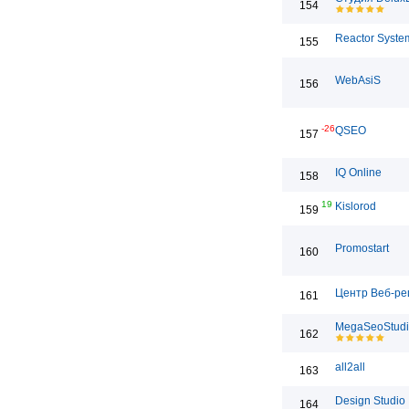
154
Reactor System
155
WebAsiS
156
-26
QSEO
157
IQ Online
158
19
Kislorod
159
Promostart
160
Центр Веб-р
161
MegaSeoStud
162
all2all
163
Design Studio
164