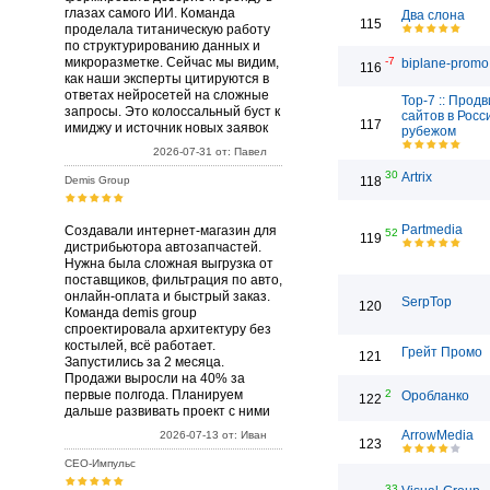
глазах самого ИИ. Команда
Два слона
115
проделала титаническую работу
по структурированию данных и
микроразметке. Сейчас мы видим,
-7
biplane-promo
116
как наши эксперты цитируются в
ответах нейросетей на сложные
Top-7 :: Прод
запросы. Это колоссальный буст к
сайтов в Росс
117
имиджу и источник новых заявок
рубежом
2026-07-31 от: Павел
30
Artrix
Demis Group
118
Partmedia
Создавали интернет-магазин для
52
119
дистрибьютора автозапчастей.
Нужна была сложная выгрузка от
поставщиков, фильтрация по авто,
онлайн-оплата и быстрый заказ.
SerpTop
120
Команда demis group
спроектировала архитектуру без
костылей, всё работает.
Грейт Промо
121
Запустились за 2 месяца.
Продажи выросли на 40% за
первые полгода. Планируем
2
Оробланко
122
дальше развивать проект с ними
ArrowMedia
2026-07-13 от: Иван
123
СЕО-Импульс
33