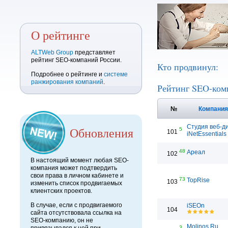
О рейтинге
ALTWeb Group
представляет
рейтинг SEO-компаний России.
Кто продвинул:
Подробнее о рейтинге и
системе
ранжирования компаний
.
Рейтинг SEO-ком
№
Компани
Студия веб-д
Обновления
5
101
iNetEssentials
48
Ареал
102
В настоящий момент любая SEO-
компания может подтвердить
свои права в личном кабинете и
73
TopRise
103
изменить список продвигаемых
клиентских проектов.
В случае, если с продвигаемого
iSEOn
104
сайта отсутствовала ссылка на
SEO-компанию, он не
Molinos.Ru
3