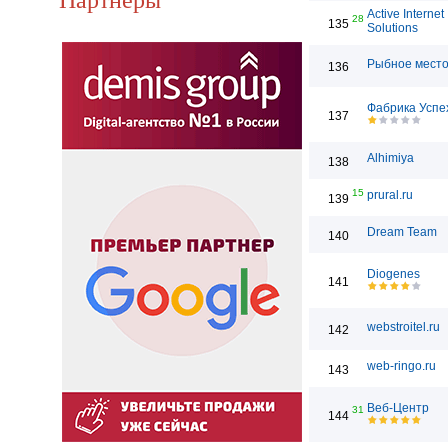
Active Internet
28
135
Solutions
Рыбное мест
136
Фабрика Успе
137
Alhimiya
138
15
prural.ru
139
Dream Team
140
Diogenes
141
webstroitel.ru
142
web-ringo.ru
143
Веб-Центр
31
144