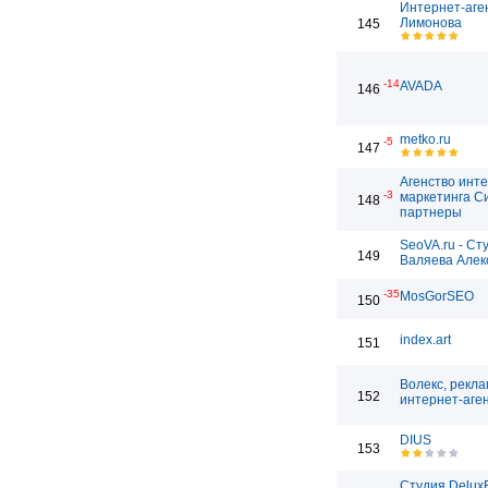
Интернет-аге
Лимонова
145
-14
AVADA
146
metko.ru
-5
147
Агенство инт
-3
маркетинга С
148
партнеры
SeoVA.ru - Ст
149
Валяева Алек
-35
MosGorSEO
150
index.art
151
Волекс, рекл
152
интернет-аге
DIUS
153
Студия Delux