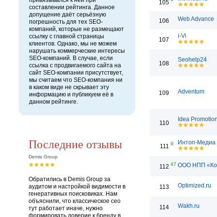
привязывался к ней при
105
составлении рейтинга. Данное
допущение даёт серьёзную
Web Advance
106
погрешность для тех SEO-
компаний, которые не размещают
i-Vi
ссылку с главной страницы
107
клиентов. Однако, мы не можем
нарушать коммерческие интересы
SEO-компаний. В случае, если
Seohelp24
108
ссылка с продвигаемого сайта на
сайт SEO-компании присутствует,
мы считаем что SEO-компания ни
в каком виде не скрывает эту
Adventum
109
информацию и публикуем её в
данном рейтинге.
Idea Promotio
110
Последние отзывы
Интоп-Медиа
9
111
Demis Group
47
ООО НПП «Ко
112
Обратились в Demis Group за
Optimized.ru
аудитом и настройкой видимости в
113
генеративных поисковиках. Нам
объяснили, что классическое сео
Wakh.ru
114
тут работает иначе, нужно
формировать доверие к бренду в