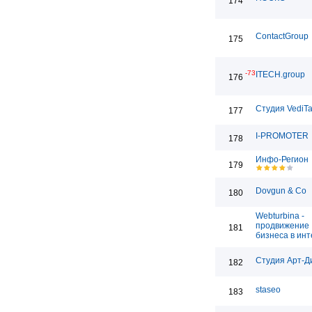
174
ContactGroup
175
-73
ITECH.group
176
Студия VediT
177
I-PROMOTER
178
Инфо-Регион
179
Dovgun & Co
180
Webturbina -
продвижение
181
бизнеса в ин
Студия Арт-Д
182
staseo
183