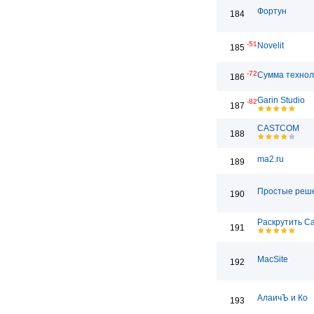
Фортун
184
-51
Novelit
185
-72
Сумма технол
186
Garin Studio
-82
187
CASTCOM
188
ma2.ru
189
Простые реш
190
Раскрутить С
191
MacSite
192
АлаичЪ и Ко
193