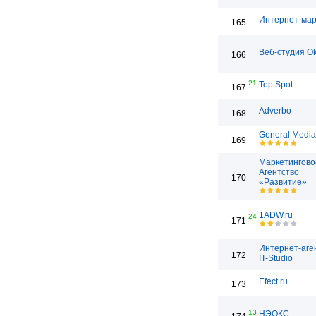
Интернет-мар
165
Веб-студия Ok
166
21
Top Spot
167
Adverbo
168
General Media
169
Маркетингово
Агентство
170
«Развитие»
1ADW.ru
24
171
Интернет-аге
172
IT-Studio
Efect.ru
173
13
НЭОКС