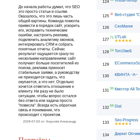
Visual-Group
124
До начала работы думал, что SEO
это просто статьи и ссылки.
-9
Веб-студия "С
125
Оказалось, что это лишь часть
общей картины. Команда помогла
привести в порядок сайт, ускорить
СеоМагия
126
его, исправить технические
ошибки, настроить рекламу,
UTLab
71
127
подключить аналитику звонков,
интегрировать CRM и собрать
понятные отчеты. Сейчас
24
Топ10веБ
128
результат ощущается сразу по
нескольким направлениям: сайт
получает больше посетителей из
ECommerceSc
129
поиска, реклама приносит
стабильные заявки, а руководству
КВИНТА ~А~
130
не приходится гадать, что
окупается, а что нет. Отдельно
хочется отметить отношение к
50
Квестор Ай Ти
131
клиенту. Ни разу не было
ситуации, чтобы вопрос остался
без ответа или задача просто
"повисла". Всегда есть обратная
68
Dial
132
связь и понимание, что
происходит с проектом.
Seo-Progress
2026-07-03 от: Королёв Александр
133
Директ Оптим
134
Партнёры