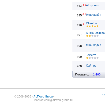
-58
Айтроник
194
-91
Медиасайт
195
Clientbar
-2
196
Ашманов и п
197
МКС медиа
198
Texterra
199
Сайт.ру
200
Показано:
1-100
О
© 2009-2026 «
ALTWeb Group
»
ktoprodvinul@altweb-group.ru