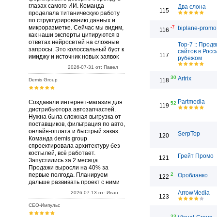
глазах самого ИИ. Команда
Два слона
115
проделала титаническую работу
по структурированию данных и
микроразметке. Сейчас мы видим,
-7
biplane-promo
116
как наши эксперты цитируются в
ответах нейросетей на сложные
Top-7 :: Прод
запросы. Это колоссальный буст к
сайтов в Росс
117
имиджу и источник новых заявок
рубежом
2026-07-31 от: Павел
30
Artrix
Demis Group
118
Partmedia
Создавали интернет-магазин для
52
119
дистрибьютора автозапчастей.
Нужна была сложная выгрузка от
поставщиков, фильтрация по авто,
онлайн-оплата и быстрый заказ.
SerpTop
120
Команда demis group
спроектировала архитектуру без
костылей, всё работает.
Грейт Промо
121
Запустились за 2 месяца.
Продажи выросли на 40% за
первые полгода. Планируем
2
Оробланко
122
дальше развивать проект с ними
ArrowMedia
2026-07-13 от: Иван
123
СЕО-Импульс
33