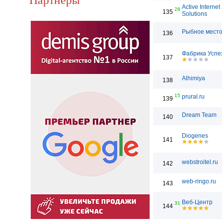
Active Internet
28
135
Solutions
Рыбное мест
136
Фабрика Успе
137
Alhimiya
138
15
prural.ru
139
Dream Team
140
Diogenes
141
webstroitel.ru
142
web-ringo.ru
143
Веб-Центр
31
144