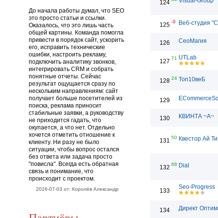
Visual-Group
124
До начала работы думал, что SEO
это просто статьи и ссылки.
-9
Веб-студия "С
125
Оказалось, что это лишь часть
общей картины. Команда помогла
привести в порядок сайт, ускорить
СеоМагия
126
его, исправить технические
ошибки, настроить рекламу,
UTLab
71
127
подключить аналитику звонков,
интегрировать CRM и собрать
понятные отчеты. Сейчас
24
Топ10веБ
128
результат ощущается сразу по
нескольким направлениям: сайт
получает больше посетителей из
ECommerceSc
129
поиска, реклама приносит
стабильные заявки, а руководству
КВИНТА ~А~
130
не приходится гадать, что
окупается, а что нет. Отдельно
хочется отметить отношение к
50
Квестор Ай Ти
131
клиенту. Ни разу не было
ситуации, чтобы вопрос остался
без ответа или задача просто
"повисла". Всегда есть обратная
68
Dial
132
связь и понимание, что
происходит с проектом.
Seo-Progress
2026-07-03 от: Королёв Александр
133
Директ Оптим
134
Партнёры