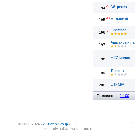
-58
Айтроник
194
-91
Медиасайт
195
Clientbar
-2
196
Ашманов и п
197
МКС медиа
198
Texterra
199
Сайт.ру
200
Показано:
1-100
О
© 2009-2026 «
ALTWeb Group
»
ktoprodvinul@altweb-group.ru