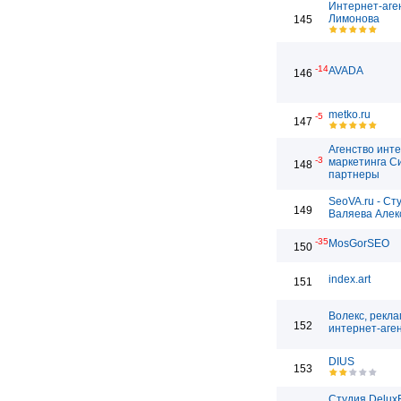
Интернет-аге
Лимонова
145
-14
AVADA
146
metko.ru
-5
147
Агенство инт
-3
маркетинга С
148
партнеры
SeoVA.ru - Ст
149
Валяева Алек
-35
MosGorSEO
150
index.art
151
Волекс, рекл
152
интернет-аге
DIUS
153
Студия Delux