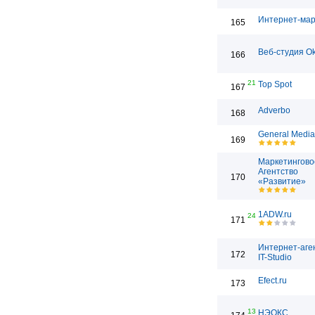
Интернет-мар
165
Веб-студия Ok
166
21
Top Spot
167
Adverbo
168
General Media
169
Маркетингово
Агентство
170
«Развитие»
1ADW.ru
24
171
Интернет-аге
172
IT-Studio
Efect.ru
173
13
НЭОКС