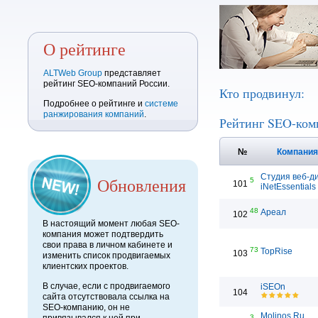
О рейтинге
ALTWeb Group
представляет
рейтинг SEO-компаний России.
Кто продвинул:
Подробнее о рейтинге и
системе
ранжирования компаний
.
Рейтинг SEO-ком
№
Компани
Студия веб-д
Обновления
5
101
iNetEssentials
48
Ареал
102
В настоящий момент любая SEO-
компания может подтвердить
свои права в личном кабинете и
73
TopRise
103
изменить список продвигаемых
клиентских проектов.
В случае, если с продвигаемого
iSEOn
104
сайта отсутствовала ссылка на
SEO-компанию, он не
Molinos.Ru
3