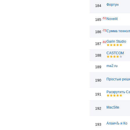
Фортун
184
-51
Novelit
185
-72
Сумма технол
186
Garin Studio
-82
187
CASTCOM
188
ma2.ru
189
Простые реш
190
Раскрутить С
191
MacSite
192
АлаичЪ и Ко
193