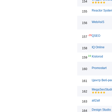
154
Reactor System
155
WebAsiS
156
-26
QSEO
157
IQ Online
158
19
Kislorod
159
Promostart
160
Центр Веб-р
161
MegaSeoStud
162
all2all
163
Design Studio
164