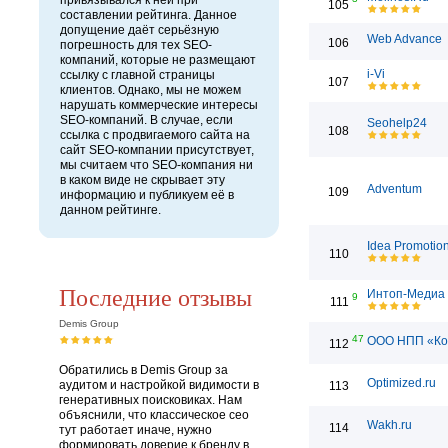
привязывался к ней при
105
составлении рейтинга. Данное
допущение даёт серьёзную
Web Advance
106
погрешность для тех SEO-
компаний, которые не размещают
i-Vi
ссылку с главной страницы
107
клиентов. Однако, мы не можем
нарушать коммерческие интересы
SEO-компаний. В случае, если
Seohelp24
108
ссылка с продвигаемого сайта на
сайт SEO-компании присутствует,
мы считаем что SEO-компания ни
в каком виде не скрывает эту
Adventum
109
информацию и публикуем её в
данном рейтинге.
Idea Promotio
110
Последние отзывы
Интоп-Медиа
9
111
Demis Group
47
ООО НПП «Ко
112
Обратились в Demis Group за
Optimized.ru
аудитом и настройкой видимости в
113
генеративных поисковиках. Нам
объяснили, что классическое сео
Wakh.ru
114
тут работает иначе, нужно
формировать доверие к бренду в