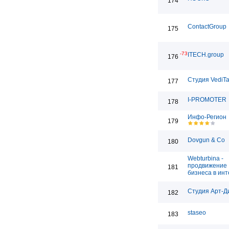
174
ContactGroup
175
-73
ITECH.group
176
Студия VediT
177
I-PROMOTER
178
Инфо-Регион
179
Dovgun & Co
180
Webturbina -
продвижение
181
бизнеса в ин
Студия Арт-Д
182
staseo
183