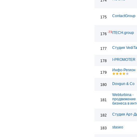
174
ContactGroup
175
-73
ITECH.group
176
Студия VediT
177
I-PROMOTER
178
Инфо-Регион
179
Dovgun & Co
180
Webturbina -
продвижение
181
бизнеса в ин
Студия Арт-Д
182
staseo
183