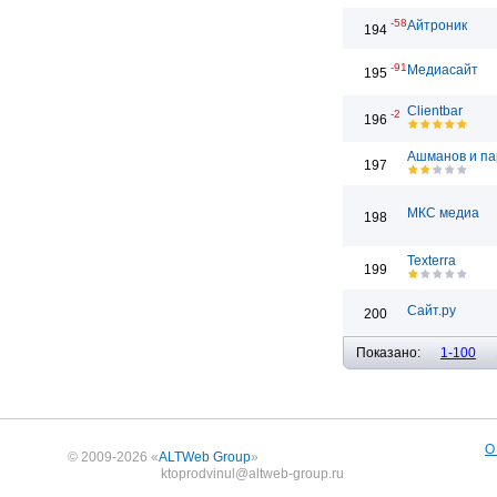
-58
Айтроник
194
-91
Медиасайт
195
Clientbar
-2
196
Ашманов и п
197
МКС медиа
198
Texterra
199
Сайт.ру
200
Показано:
1-100
О
© 2009-2026 «
ALTWeb Group
»
ktoprodvinul@altweb-group.ru