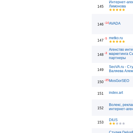
Интернет-аге
Лимонова
145
-14
AVADA
146
metko.ru
-5
147
Агенство инт
-3
маркетинга С
148
партнеры
SeoVA.ru - Ст
149
Валяева Алек
-35
MosGorSEO
150
index.art
151
Волекс, рекл
152
интернет-аге
DIUS
153
Студия Delux