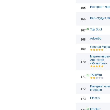
Интернет-мар
165
Веб-студия Ok
166
21
Top Spot
167
Adverbo
168
General Media
169
Маркетингово
Агентство
170
«Развитие»
1ADW.ru
24
171
Интернет-аге
172
IT-Studio
Efect.ru
173
13
НЭОКС