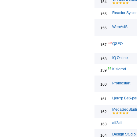
154
Reactor System
155
WebAsiS
156
-26
QSEO
157
IQ Online
158
19
Kislorod
159
Promostart
160
Центр Веб-р
161
MegaSeoStud
162
all2all
163
Design Studio
164