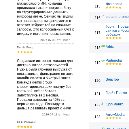
глазах самого ИИ. Команда
Два слона
115
проделала титаническую работу
по структурированию данных и
микроразметке. Сейчас мы видим,
-7
biplane-promo
116
как наши эксперты цитируются в
ответах нейросетей на сложные
Top-7 :: Прод
запросы. Это колоссальный буст к
сайтов в Росс
117
имиджу и источник новых заявок
рубежом
2026-07-31 от: Павел
30
Artrix
Demis Group
118
Partmedia
Создавали интернет-магазин для
52
119
дистрибьютора автозапчастей.
Нужна была сложная выгрузка от
поставщиков, фильтрация по авто,
онлайн-оплата и быстрый заказ.
SerpTop
120
Команда demis group
спроектировала архитектуру без
костылей, всё работает.
Грейт Промо
121
Запустились за 2 месяца.
Продажи выросли на 40% за
первые полгода. Планируем
2
Оробланко
122
дальше развивать проект с ними
ArrowMedia
2026-07-13 от: Иван
123
СЕО-Импульс
33