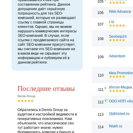
привязывался к ней при
105
составлении рейтинга. Данное
допущение даёт серьёзную
Web Advance
106
погрешность для тех SEO-
компаний, которые не размещают
i-Vi
ссылку с главной страницы
107
клиентов. Однако, мы не можем
нарушать коммерческие интересы
SEO-компаний. В случае, если
Seohelp24
108
ссылка с продвигаемого сайта на
сайт SEO-компании присутствует,
мы считаем что SEO-компания ни
в каком виде не скрывает эту
Adventum
109
информацию и публикуем её в
данном рейтинге.
Idea Promotio
110
Последние отзывы
Интоп-Медиа
9
111
Demis Group
47
ООО НПП «Ко
112
Обратились в Demis Group за
Optimized.ru
аудитом и настройкой видимости в
113
генеративных поисковиках. Нам
объяснили, что классическое сео
Wakh.ru
114
тут работает иначе, нужно
формировать доверие к бренду в