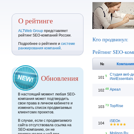
О рейтинге
ALTWeb Group
представляет
рейтинг SEO-компаний России.
Кто продвинул:
Подробнее о рейтинге и
системе
ранжирования компаний
.
Рейтинг SEO-ком
№
Компани
Студия веб-д
Обновления
5
101
iNetEssentials
48
Ареал
102
В настоящий момент любая SEO-
компания может подтвердить
свои права в личном кабинете и
73
TopRise
103
изменить список продвигаемых
клиентских проектов.
В случае, если с продвигаемого
iSEOn
104
сайта отсутствовала ссылка на
SEO-компанию, он не
Molinos.Ru
3