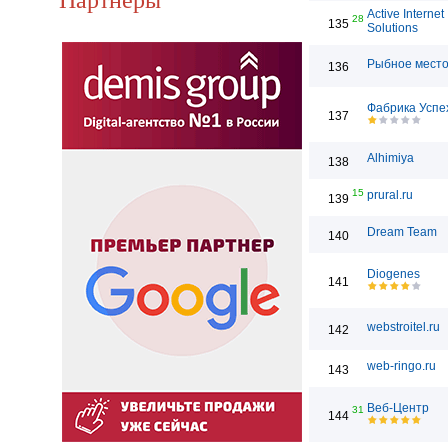
Active Internet
28
135
Solutions
Рыбное мест
136
Фабрика Успе
137
Alhimiya
138
15
prural.ru
139
Dream Team
140
Diogenes
141
webstroitel.ru
142
web-ringo.ru
143
Веб-Центр
31
144