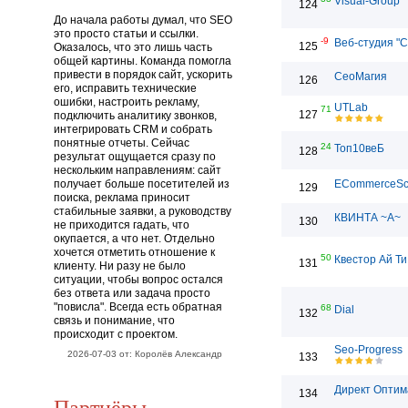
Visual-Group
124
До начала работы думал, что SEO
это просто статьи и ссылки.
-9
Веб-студия "С
125
Оказалось, что это лишь часть
общей картины. Команда помогла
привести в порядок сайт, ускорить
СеоМагия
126
его, исправить технические
ошибки, настроить рекламу,
UTLab
71
127
подключить аналитику звонков,
интегрировать CRM и собрать
понятные отчеты. Сейчас
24
Топ10веБ
128
результат ощущается сразу по
нескольким направлениям: сайт
получает больше посетителей из
ECommerceSc
129
поиска, реклама приносит
стабильные заявки, а руководству
КВИНТА ~А~
130
не приходится гадать, что
окупается, а что нет. Отдельно
хочется отметить отношение к
50
Квестор Ай Ти
131
клиенту. Ни разу не было
ситуации, чтобы вопрос остался
без ответа или задача просто
"повисла". Всегда есть обратная
68
Dial
132
связь и понимание, что
происходит с проектом.
Seo-Progress
2026-07-03 от: Королёв Александр
133
Директ Оптим
134
Партнёры