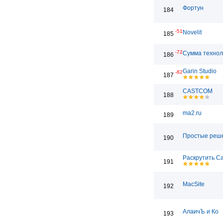
Фортун
184
-51
Novelit
185
-72
Сумма технол
186
Garin Studio
-82
187
CASTCOM
188
ma2.ru
189
Простые реш
190
Раскрутить С
191
MacSite
192
АлаичЪ и Ко
193