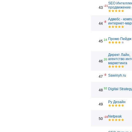
SEO Интеллек
-21
продвижение 
43
Адвебс - ком
-8
интернет-мар
44
Промо Пейдж
14
45
Директ Лайн,
агентство инт
20
46
маркетинга
-9
Sawinyh.ru
47
32
Digital Strateg
48
Ру Дизайн
49
Netpeak
-16
50