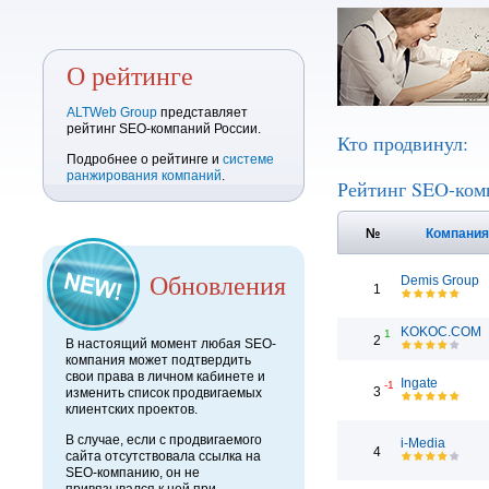
О рейтинге
ALTWeb Group
представляет
рейтинг SEO-компаний России.
Кто продвинул:
Подробнее о рейтинге и
системе
ранжирования компаний
.
Рейтинг SEO-ком
№
Компани
Обновления
Demis Group
1
KOKOC.COM
1
2
В настоящий момент любая SEO-
компания может подтвердить
свои права в личном кабинете и
Ingate
-1
3
изменить список продвигаемых
клиентских проектов.
В случае, если с продвигаемого
i-Media
4
сайта отсутствовала ссылка на
SEO-компанию, он не