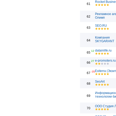
Rocket Busine
61
Рекламное аг
62
Олимп
SEO.RU
63
Компания
64
SKYGARANT
datainlife.ru
12
65
e-promoters.ru
27
66
Exiterra (Экзи
-35
67
SeoArt
68
Информацио
69
технологии б
ООО Студия 
70