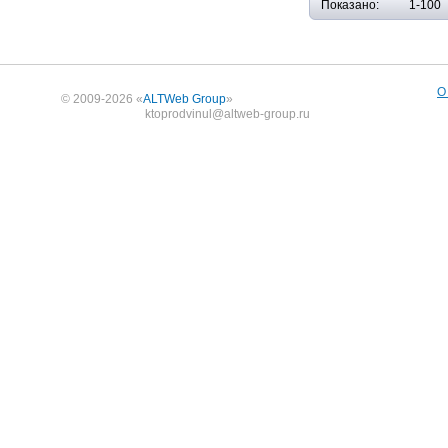
Показано:
1-100
О
© 2009-2026 «
ALTWeb Group
»
ktoprodvinul@altweb-group.ru