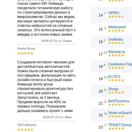
глазах самого ИИ. Команда
проделала титаническую работу
по структурированию данных и
VIPRO
7
14
микроразметке. Сейчас мы видим,
как наши эксперты цитируются в
ответах нейросетей на сложные
Webexpert
-1
15
запросы. Это колоссальный буст к
имиджу и источник новых заявок
UnMedia
2
2026-07-31 от: Павел
16
Demis Group
INbreak.ru
18
17
Создавали интернет-магазин для
Скобеев и Па
8
дистрибьютора автозапчастей.
18
Нужна была сложная выгрузка от
поставщиков, фильтрация по авто,
ELiTES
22
19
онлайн-оплата и быстрый заказ.
Команда demis group
спроектировала архитектуру без
Shogo
11
20
костылей, всё работает.
Запустились за 2 месяца.
ВебПроекты
Продажи выросли на 40% за
-2
21
первые полгода. Планируем
дальше развивать проект с ними
Venta reSearc
32
22
2026-07-13 от: Иван
TRINET.Group
СЕО-Импульс
-7
23