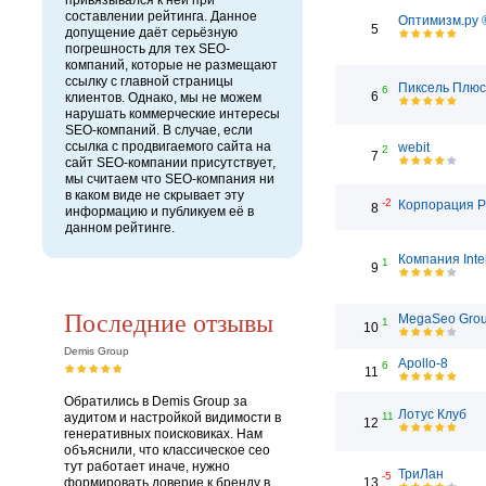
привязывался к ней при
составлении рейтинга. Данное
Оптимизм.ру 
5
допущение даёт серьёзную
погрешность для тех SEO-
компаний, которые не размещают
ссылку с главной страницы
Пиксель Плюс
6
6
клиентов. Однако, мы не можем
нарушать коммерческие интересы
SEO-компаний. В случае, если
ссылка с продвигаемого сайта на
webit
2
7
сайт SEO-компании присутствует,
мы считаем что SEO-компания ни
в каком виде не скрывает эту
-2
Корпорация 
8
информацию и публикуем её в
данном рейтинге.
Компания Inte
1
9
Последние отзывы
MegaSeo Gro
1
10
Demis Group
Apollo-8
6
11
Обратились в Demis Group за
Лотус Клуб
аудитом и настройкой видимости в
11
12
генеративных поисковиках. Нам
объяснили, что классическое сео
тут работает иначе, нужно
ТриЛан
-5
формировать доверие к бренду в
13