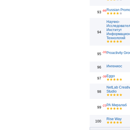
Russian Prom
-86
93
Научно-
Исследовател
Институт
94
Информацио
Технологий
-33
Proactivity Gr
95
Ингениос
96
Eggo
-39
97
NetLab Creati
Studio
98
РА Миралаб
-23
99
Rise Way
100