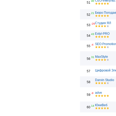
СЕО-Импульс
40
51
Бюро Погода
21
52
Студия ЯЛ
-26
53
Extyl-PRO
43
54
SEO Promotio
-4
55
MaxStyle
31
56
Цифровой Эл
57
Darvin Studio
58
adve
-9
59
ЮниВеб
14
60