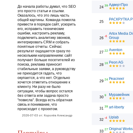
АдвертПро
39
До начала работы думал, что SEO
24
это просто статьи и ссылки.
Оказалось, что это лишь часть
РАСКРУТКА.Р
общей картины. Команда помогла
25
привести в порядок сайт, ускорить
его, исправить технические
ошибки, настроить рекламу,
Artox Media Di
-6
подключить аналитику звонков,
Group
26
интегрировать CRM и собрать
понятные отчеты. Сейчас
Aventon
результат ощущается сразу по
22
27
нескольким направлениям: сайт
получает больше посетителей из
Peon AG
16
поиска, реклама приносит
28
стабильные заявки, а руководству
не приходится гадать, что
окупается, а что нет. Отдельно
Реаспект
24
29
хочется отметить отношение к
клиенту. Ни разу не было
ситуации, чтобы вопрос остался
Муравейник
без ответа или задача просто
9
30
"повисла". Всегда есть обратная
связь и понимание, что
39
art-liberty
31
происходит с проектом.
2026-07-03 от: Королёв Александр
Uplab
-4
32
Original Works
27
Партнёры
33