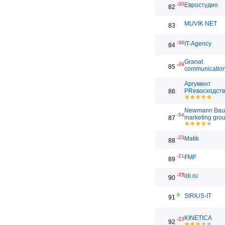
-30
Евростудио
82
MUVIK NET
83
-36
IT-Agency
84
Granat
-39
85
communicatio
Аргумент
PRевосходст
86
Newmann Bau
-54
marketing gro
87
-23
Matik
88
-21
FMF
89
-35
ldi.ru
90
8
SIRIUS-IT
91
KINETICA
-23
92