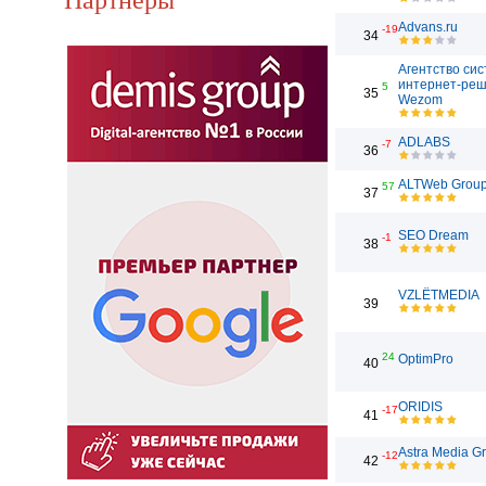
Advans.ru
-19
34
Агентство си
интернет-ре
5
35
Wezom
ADLABS
-7
36
ALTWeb Grou
57
37
SEO Dream
-1
38
VZLЁTMEDIA
39
24
OptimPro
40
ORIDIS
-17
41
Astra Media G
-12
42