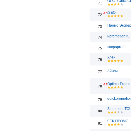
ООО "СигмаС
71
iSEO
-25
72
Промо Экспе
73
i-promotion.ru
74
Информ-С
75
Улей
76
Айком
77
Optima-Promo
-22
78
quickpromotion
79
Studio oneT
80
СТК-ПРОМО
81