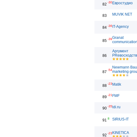
-30
Евростудио
82
MUVIK NET
83
-36
IT-Agency
84
Granat
-39
85
communicatio
Аргумент
PRевосходст
86
Newmann Bau
-54
marketing gro
87
-23
Matik
88
-21
FMF
89
-35
ldi.ru
90
8
SIRIUS-IT
91
KINETICA
-23
92