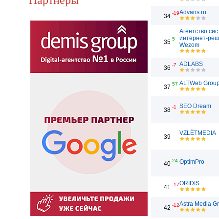
Advans.ru
-19
34
Агентство си
интернет-ре
5
35
Wezom
ADLABS
-7
36
ALTWeb Grou
57
37
SEO Dream
-1
38
VZLЁTMEDIA
39
24
OptimPro
40
ORIDIS
-17
41
Astra Media G
-12
42