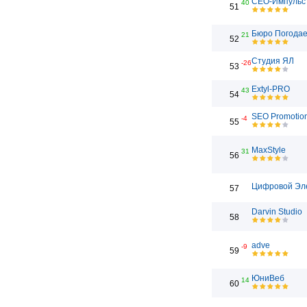
СЕО-Импульс
40
51
Бюро Погода
21
52
Студия ЯЛ
-26
53
Extyl-PRO
43
54
SEO Promotio
-4
55
MaxStyle
31
56
Цифровой Эл
57
Darvin Studio
58
adve
-9
59
ЮниВеб
14
60