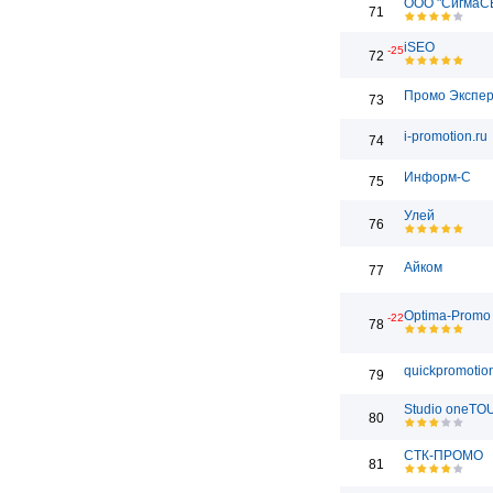
ООО "СигмаС
71
iSEO
-25
72
Промо Экспе
73
i-promotion.ru
74
Информ-С
75
Улей
76
Айком
77
Optima-Promo
-22
78
quickpromotion
79
Studio oneT
80
СТК-ПРОМО
81