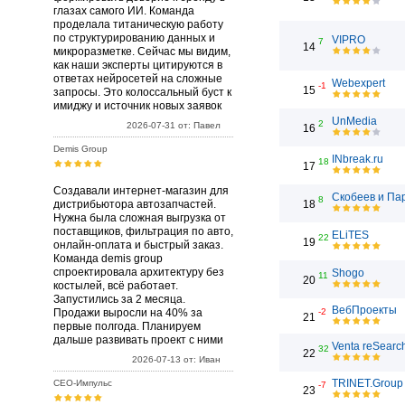
глазах самого ИИ. Команда
проделала титаническую работу
по структурированию данных и
VIPRO
7
14
микроразметке. Сейчас мы видим,
как наши эксперты цитируются в
ответах нейросетей на сложные
Webexpert
-1
15
запросы. Это колоссальный буст к
имиджу и источник новых заявок
UnMedia
2
2026-07-31 от: Павел
16
Demis Group
INbreak.ru
18
17
Создавали интернет-магазин для
Скобеев и Па
8
дистрибьютора автозапчастей.
18
Нужна была сложная выгрузка от
поставщиков, фильтрация по авто,
ELiTES
22
19
онлайн-оплата и быстрый заказ.
Команда demis group
спроектировала архитектуру без
Shogo
11
20
костылей, всё работает.
Запустились за 2 месяца.
ВебПроекты
Продажи выросли на 40% за
-2
21
первые полгода. Планируем
дальше развивать проект с ними
Venta reSearc
32
22
2026-07-13 от: Иван
TRINET.Group
СЕО-Импульс
-7
23