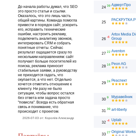
АдвертПро
39
До начала работы думал, что SEO
24
это просто статьи и ссылки.
Оказалось, что это лишь часть
РАСКРУТКА.Р
общей картины. Команда помогла
25
привести в порядок сайт, ускорить
его, исправить технические
ошибки, настроить рекламу,
Artox Media Di
-6
подключить аналитику звонков,
Group
26
интегрировать CRM и собрать
понятные отчеты. Сейчас
Aventon
результат ощущается сразу по
22
27
нескольким направлениям: сайт
получает больше посетителей из
Peon AG
16
поиска, реклама приносит
28
стабильные заявки, а руководству
не приходится гадать, что
окупается, а что нет. Отдельно
Реаспект
24
29
хочется отметить отношение к
клиенту. Ни разу не было
ситуации, чтобы вопрос остался
Муравейник
без ответа или задача просто
9
30
"повисла". Всегда есть обратная
связь и понимание, что
39
art-liberty
31
происходит с проектом.
2026-07-03 от: Королёв Александр
Uplab
-4
32
Original Works
27
Партнёры
33