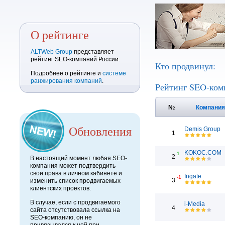
О рейтинге
ALTWeb Group
представляет
рейтинг SEO-компаний России.
Кто продвинул:
Подробнее о рейтинге и
системе
ранжирования компаний
.
Рейтинг SEO-ком
№
Компани
Обновления
Demis Group
1
KOKOC.COM
1
2
В настоящий момент любая SEO-
компания может подтвердить
свои права в личном кабинете и
Ingate
-1
3
изменить список продвигаемых
клиентских проектов.
В случае, если с продвигаемого
i-Media
4
сайта отсутствовала ссылка на
SEO-компанию, он не