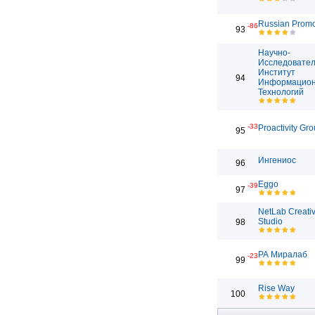
Russian Prom
-86
93
Научно-
Исследовател
Институт
94
Информацио
Технологий
-33
Proactivity Gr
95
Ингениос
96
Eggo
-39
97
NetLab Creati
Studio
98
РА Миралаб
-23
99
Rise Way
100