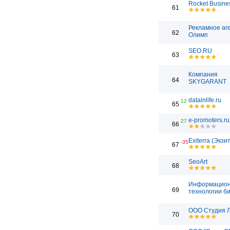
Rocket Busine
61
Рекламное аг
62
Олимп
SEO.RU
63
Компания
64
SKYGARANT
datainlife.ru
12
65
e-promoters.ru
27
66
Exiterra (Экзи
-35
67
SeoArt
68
Информацио
69
технологии б
ООО Студия 
70