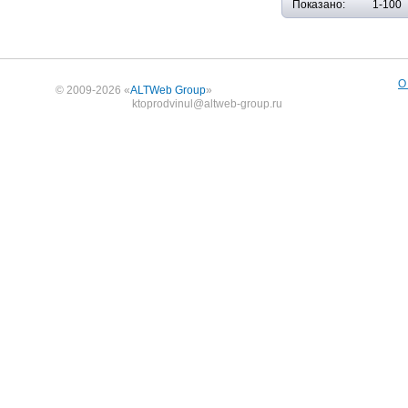
Показано:
1-100
О
© 2009-2026 «
ALTWeb Group
»
ktoprodvinul@altweb-group.ru