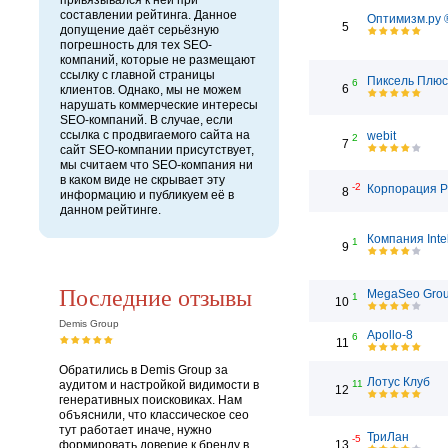
привязывался к ней при
составлении рейтинга. Данное
Оптимизм.ру 
5
допущение даёт серьёзную
погрешность для тех SEO-
компаний, которые не размещают
ссылку с главной страницы
Пиксель Плюс
6
6
клиентов. Однако, мы не можем
нарушать коммерческие интересы
SEO-компаний. В случае, если
ссылка с продвигаемого сайта на
webit
2
7
сайт SEO-компании присутствует,
мы считаем что SEO-компания ни
в каком виде не скрывает эту
-2
Корпорация 
8
информацию и публикуем её в
данном рейтинге.
Компания Inte
1
9
Последние отзывы
MegaSeo Gro
1
10
Demis Group
Apollo-8
6
11
Обратились в Demis Group за
Лотус Клуб
аудитом и настройкой видимости в
11
12
генеративных поисковиках. Нам
объяснили, что классическое сео
тут работает иначе, нужно
ТриЛан
-5
формировать доверие к бренду в
13