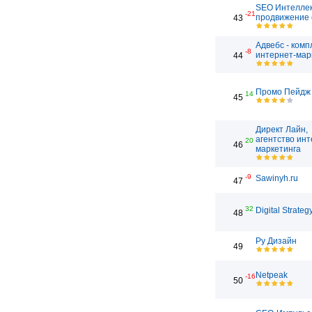
SEO Интеллек
-21
продвижение 
43
Адвебс - ком
-8
интернет-мар
44
Промо Пейдж
14
45
Директ Лайн,
агентство инт
20
46
маркетинга
-9
Sawinyh.ru
47
32
Digital Strateg
48
Ру Дизайн
49
Netpeak
-16
50