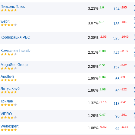
Пиксель Плюс
1.6
-295
3.23%
124
webit
0.7
-181
3.07%
135
-2.05
-1649
Корпорация РБС
2.38%
523
Компания Intelsib
0.08
-1109
2.31%
247
MegaSeo Group
0.51
-242
2.29%
157
Apollo-8
0.84
-89
1.99%
65
Лотус Клуб
1.08
-122
1.86%
59
ТриЛан
-1.15
-841
1.32%
118
VIPRO
0.47
-261
1.29%
96
Webexpert
-0.42
-1188
1.08%
65