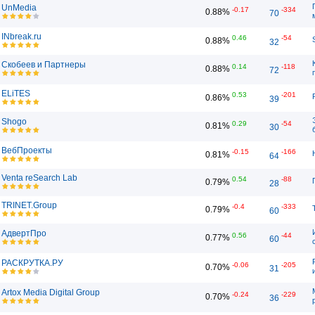
UnMedia
-0.17
-334
0.88%
70
INbreak.ru
0.46
-54
0.88%
32
Скобеев и Партнеры
0.14
-118
0.88%
72
ELiTES
0.53
-201
0.86%
39
Shogo
0.29
-54
0.81%
30
ВебПроекты
-0.15
-166
0.81%
64
Venta reSearch Lab
0.54
-88
0.79%
28
TRINET.Group
-0.4
-333
0.79%
60
АдвертПро
0.56
-44
0.77%
60
РАСКРУТКА.РУ
-0.06
-205
0.70%
31
Artox Media Digital Group
-0.24
-229
0.70%
36