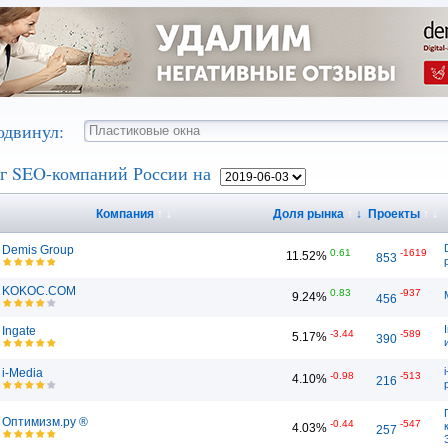
одвинул:
г SEO-компаний России на
Компания
↑
↓
Доля рынка
↑
↓
Проекты
↑
↓
Demis Group
0.61
-1619
11.52%
853
KOKOC.COM
0.83
-937
9.24%
456
Ingate
-3.44
-589
5.17%
390
i-Media
-0.98
-513
4.10%
216
Оптимизм.ру ®
-0.44
-547
4.03%
257