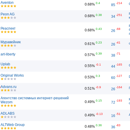
Aventon
0.4
-214
0.68%
85
Peon AG
0.38
-251
0.68%
34
Реаспект
0.43
-68
0.68%
26
Муравейник
0.23
-41
0.61%
26
0.39
-71
art-liberty
0.57%
38
Uplab
-0.1
-165
0.55%
44
Original Works
0.3
-127
0.53%
60
Advans.ru
9
-0.9
-164
0.51%
26
Агентство системных интернет-решений
0.15
-193
0.49%
Wezom
72
ADLABS
-0.13
-51
0.49%
16
ALTWeb Group
0.36
-83
0.48%
36