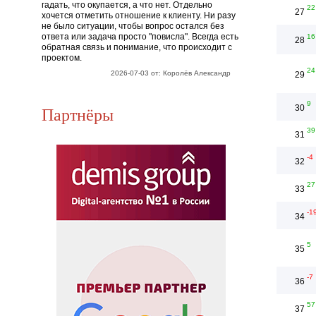
гадать, что окупается, а что нет. Отдельно
22
27
хочется отметить отношение к клиенту. Ни разу
не было ситуации, чтобы вопрос остался без
ответа или задача просто "повисла". Всегда есть
16
28
обратная связь и понимание, что происходит с
проектом.
24
2026-07-03 от: Королёв Александр
29
9
Партнёры
30
39
31
-4
32
27
33
-1
34
5
35
-7
36
57
37