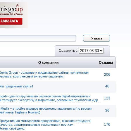
Сравнить с
О компании
Отзывы
Demis Group - cоздание и продвижение сайтов, контекстная
206
реклама, комплексный интернет-маркетинг.
40
Мы продвигаем сайты!
Ingate один из крупнейших игроков рынка digital-маркетинга и
123
интегрирует экспертизу в маркетинге, рекламные технологии и др.
i-Media – в тройке лидеров перфоманс-маркетинга (по версии
36
рейтингов Tagline и Ruward)
Продуктивная методология продвижения, высокие стандарты
176
качества, запатентованные технологии и ноу-хау.
Знаем своё дело.