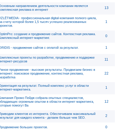
Основным направлением деятельности компании является
13
комплексная реклама в интернет
VZLЁTMEDIA - профессиональная digital-компания полного цикла,
1
на счету которой более 1,5 тысяч успешно реализованных
проектов.
OptimPro: создание и продвижение сайтов. Контекстная реклама.
0
Комплексный интернет-маркетинг.
1
ORIDIS - продвижение сайтов с оплатой за результат.
Комплексные проекты по разработке, продвижению и поддержке
11
интернет-ресурсов
Умное продвижение - высокие результаты. Продвигаем бизнес в
22
интернет: поисковое продвижение, контекстная реклама,
разработка
Ориентация на результат. Полный комплекс услуг в области
1
интернет-маркетинга.
Компания Промо Пейдж собрала опытных специалистов,
12
обладающих огромным опытом в области интернет маркетинга,
которые помогут Ва
Приводим клиентов из интернета. Обеспечиваем максимальный
2
результат для каждого клиента - делаем больше чем SEO.
0
Продвижение больших проектов.