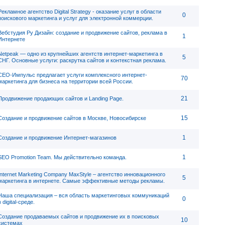
Рекламное агентство Digital Strategy - оказание услуг в области
0
поискового маркетинга и услуг для электронной коммерции.
Вебстудия Ру Дизайн: создание и продвижение сайтов, реклама в
1
Интернете
Netpeak — одно из крупнейших агентств интернет-маркетинга в
5
СНГ. Основные услуги: раскрутка сайтов и контекстная реклама.
СЕО-Импульс предлагает услуги комплексного интернет-
70
маркетинга для бизнеса на территории всей России.
21
Продвижение продающих сайтов и Landing Page.
15
Создание и продвижение сайтов в Москве, Новосибирске
1
Создание и продвижение Интернет-магазинов
1
SEO Promotion Team. Мы действительно команда.
Internet Marketing Company MaxStyle – агентство инновационного
5
маркетинга в интернете. Самые эффективные методы рекламы.
Наша специализация – вся область маркетинговых коммуникаций
0
в digital-среде.
Создание продаваемых сайтов и продвижение их в поисковых
10
системах