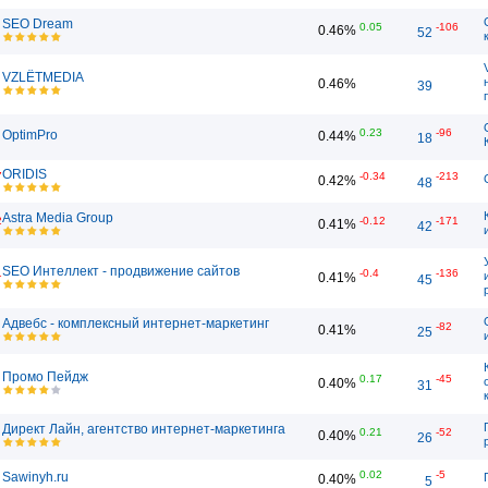
SEO Dream
0.05
-106
0.46%
52
VZLЁTMEDIA
0.46%
39
0.23
-96
OptimPro
0.44%
18
ORIDIS
7
-0.34
-213
0.42%
48
Astra Media Group
2
-0.12
-171
0.41%
42
SEO Интеллект - продвижение сайтов
1
-0.4
-136
0.41%
45
Адвебс - комплексный интернет-маркетинг
-82
0.41%
25
Промо Пейдж
0.17
-45
0.40%
31
Директ Лайн, агентство интернет-маркетинга
0.21
-52
0.40%
26
0.02
-5
Sawinyh.ru
0.40%
5