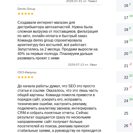
2026-07-31 от: Павел
2
16
Demis Group
18
17
Создавали интернет-магазин для
дистрибьютора автозапчастей. Нужна была
8
18
сложная выгрузка от поставщиков, фильтрация
по авто, онлайн-оплата и быстрый заказ.
Команда demis group спроектировала
22
19
архитектуру без костылей, всё работает.
Запустились за 2 месяца. Продажи выросли на
11
40% за первые полгода. Планируем дальше
20
развивать проект с ними
-2
2026-07-13 от: Иван
21
СЕО-Импульс
32
22
До начала работы думал, что SEO это просто
-7
23
статьи и ссылки. Оказалось, что это лишь часть
общей картины. Команда помогла привести в
порядок сайт, ускорить его, исправить
39
24
технические ошибки, настроить рекламу,
подключить аналитику звонков, интегрировать
CRM и собрать понятные отчеты. Сейчас
25
результат ощущается сразу по нескольким
направлениям: сайт получает больше
-6
26
посетителей из поиска, реклама приносит
стабильные заявки, а руководству не приходится