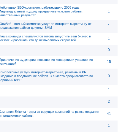
Небольшая SEO-компания, работающая с 2005 года.
1
Индивидуальный подход, прозрачные условия работы,
качественный результат.
ЮниВеб - полный комплекс услуг по интернет-маркетингу от
1
продвижения сайтов до услуг SMM
Наша команда специалистов готова запустить ваш бизнес в
1
космос и разогнать его до немыслимых скоростей!
0
Привлечение аудитории, повышение конверсии и управление
15
репутацией
Комплексные услуги интернет-маркетинга, рекламы и PR.
0
Создание и продвижение сайтов. 3-е место среди агентств по
версии АПИВР.
1
2
Компания Exiterra - одна из ведущих компаний на рынке создания
41
и продвижения сайтов.
1