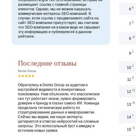
погрешность для тех SEO-компаний, которые не
размещают ссылку с главной страницы
6
клиентов. Однако, мы не можем нарушать
6
коммерческие интересы SEO-компаний. В
случае, если ссылка с продвигаемого сайта на
2
сайт SEO-компании присутствует, мы считаем
7
что SEO-компания ни в каком виде не скрывает
эту информацию и публикуем её в данном
рейтинге.
-2
8
1
9
Последние отзывы
1
10
Demis Group
6
11
Обратились в Demis Group за аудитом и
настройкой видимости в генеративных
11
12
поисковиках. Нам объяснили, что классическое
сео тут работает иначе, нужно формировать
доверие к бренду в глазах самого ИИ. Команда
-5
13
проделала титаническую работу по
структурированию данных и микроразметке.
7
Сейчас мы видим, как наши эксперты
14
цитируются в ответах нейросетей на сложные
запросы. Это колоссальный буст к имиджу и
-1
15
источник новых заявок