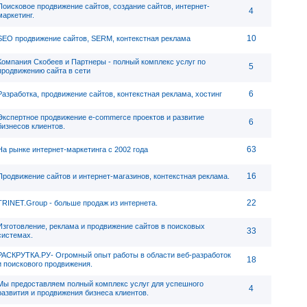
Поисковое продвижение сайтов, создание сайтов, интернет-
4
маркетинг.
10
SEO продвижение сайтов, SERM, контекстная реклама
Компания Скобеев и Партнеры - полный комплекс услуг по
5
продвижению сайта в сети
6
Разработка, продвижение сайтов, контекстная реклама, хостинг
Экспертное продвижение e-commerce проектов и развитие
6
бизнесов клиентов.
63
На рынке интернет-маркетинга с 2002 года
16
Продвижение сайтов и интернет-магазинов, контекстная реклама.
22
TRINET.Group - больше продаж из интернета.
Изготовление, реклама и продвижение сайтов в поисковых
33
системах.
РАСКРУТКА.РУ- Огромный опыт работы в области веб-разработок
18
и поискового продвижения.
Мы предоставляем полный комплекс услуг для успешного
4
развития и продвижения бизнеса клиентов.