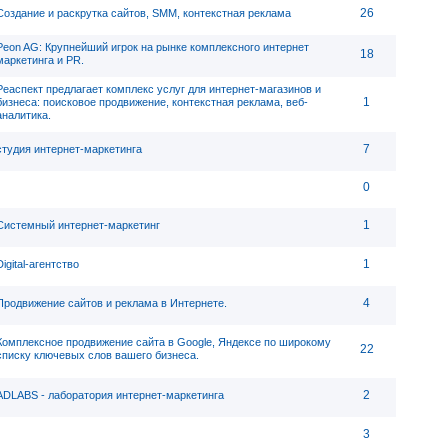
26
Создание и раскрутка сайтов, SMM, контекстная реклама
Peon AG: Крупнейший игрок на рынке комплексного интернет
18
маркетинга и PR.
Реаспект предлагает комплекс услуг для интернет-магазинов и
1
бизнеса: поисковое продвижение, контекстная реклама, веб-
аналитика.
7
студия интернет-маркетинга
0
1
Системный интернет-маркетинг
1
Digital-агентство
4
Продвижение сайтов и реклама в Интернете.
Комплексное продвижение сайта в Google, Яндексе по широкому
22
списку ключевых слов вашего бизнеса.
2
ADLABS - лаборатория интернет-маркетинга
3