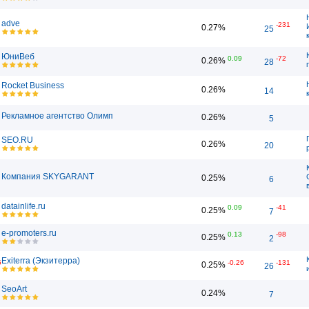
adve
-231
0.27%
25
ЮниВеб
0.09
-72
0.26%
28
Rocket Business
0.26%
14
Рекламное агентство Олимп
0.26%
5
SEO.RU
0.26%
20
Компания SKYGARANT
0.25%
6
datainlife.ru
0.09
-41
0.25%
7
e-promoters.ru
0.13
-98
0.25%
2
Exiterra (Экзитерра)
5
-0.26
-131
0.25%
26
SeoArt
0.24%
7