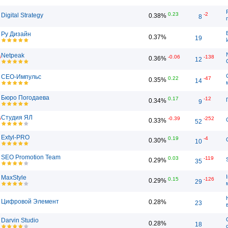
0.23
-2
Digital Strategy
0.38%
8
Ру Дизайн
0.37%
19
Netpeak
6
-0.06
-138
0.36%
12
СЕО-Импульс
0.22
-47
0.35%
14
Бюро Погодаева
0.17
-12
0.34%
9
Студия ЯЛ
6
-0.39
-252
0.33%
52
Extyl-PRO
0.19
-4
0.30%
10
SEO Promotion Team
0.03
-119
0.29%
35
MaxStyle
0.15
-126
0.29%
29
Цифровой Элемент
0.28%
23
Darvin Studio
0.28%
18