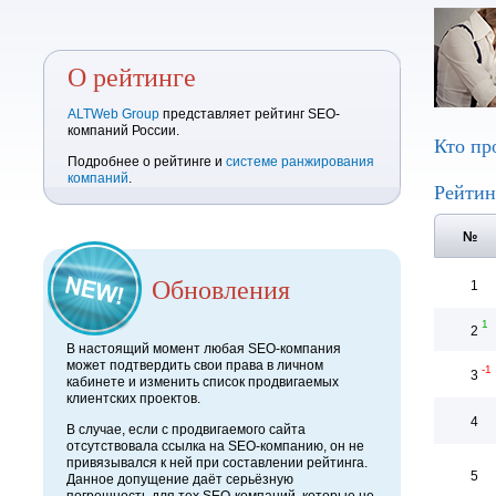
О рейтинге
ALTWeb Group
представляет рейтинг SEO-
компаний России.
Кто пр
Подробнее о рейтинге и
системе ранжирования
компаний
.
Рейтин
№
Обновления
1
1
2
В настоящий момент любая SEO-компания
может подтвердить свои права в личном
-1
3
кабинете и изменить список продвигаемых
клиентских проектов.
4
В случае, если с продвигаемого сайта
отсутствовала ссылка на SEO-компанию, он не
привязывался к ней при составлении рейтинга.
5
Данное допущение даёт серьёзную