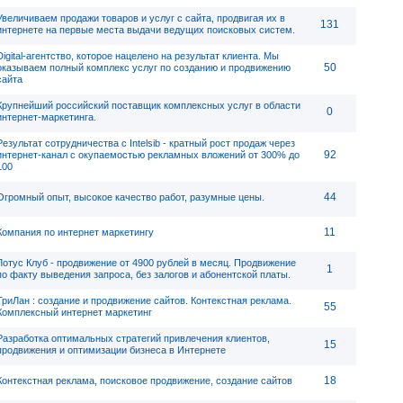
Увеличиваем продажи товаров и услуг с сайта, продвигая их в
131
интернете на первые места выдачи ведущих поисковых систем.
Digital-агентство, которое нацелено на результат клиента. Мы
50
оказываем полный комплекс услуг по созданию и продвижению
сайта
Крупнейший российский поставщик комплексных услуг в области
0
интернет-маркетинга.
Результат сотрудничества с Intelsib - кратный рост продаж через
92
интернет-канал с окупаемостью рекламных вложений от 300% до
100
44
Огромный опыт, высокое качество работ, разумные цены.
11
Компания по интернет маркетингу
Лотус Клуб - продвижение от 4900 рублей в месяц. Продвижение
1
по факту выведения запроса, без залогов и абонентской платы.
ТриЛан : создание и продвижение сайтов. Контекстная реклама.
55
Комплексный интернет маркетинг
Разработка оптимальных стратегий привлечения клиентов,
15
продвижения и оптимизации бизнеса в Интернете
18
Контекстная реклама, поисковое продвижение, создание сайтов