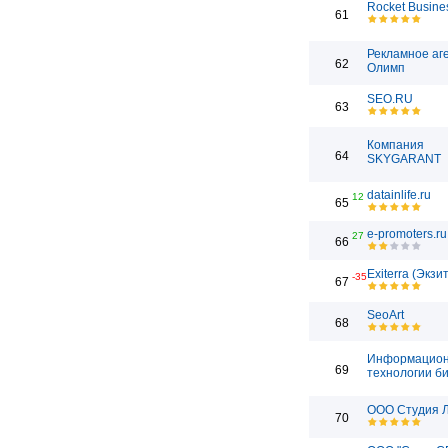
Rocket Busine
61
Рекламное аг
62
Олимп
SEO.RU
63
Компания
64
SKYGARANT
datainlife.ru
12
65
e-promoters.ru
27
66
Exiterra (Экзи
-35
67
SeoArt
68
Информацио
69
технологии б
ООО Студия 
70