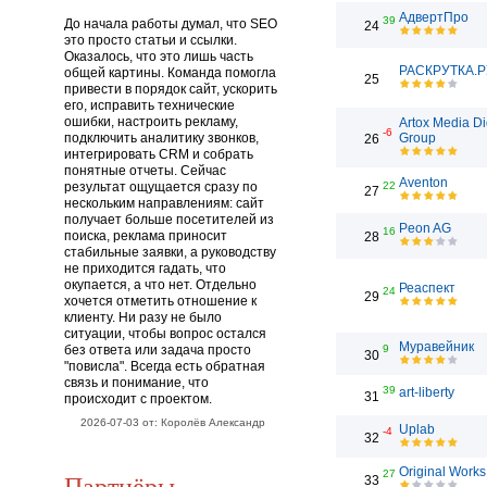
АдвертПро
39
До начала работы думал, что SEO
24
это просто статьи и ссылки.
Оказалось, что это лишь часть
РАСКРУТКА.Р
общей картины. Команда помогла
25
привести в порядок сайт, ускорить
его, исправить технические
ошибки, настроить рекламу,
Artox Media Di
-6
подключить аналитику звонков,
Group
26
интегрировать CRM и собрать
понятные отчеты. Сейчас
Aventon
результат ощущается сразу по
22
27
нескольким направлениям: сайт
получает больше посетителей из
Peon AG
16
поиска, реклама приносит
28
стабильные заявки, а руководству
не приходится гадать, что
окупается, а что нет. Отдельно
Реаспект
24
29
хочется отметить отношение к
клиенту. Ни разу не было
ситуации, чтобы вопрос остался
Муравейник
без ответа или задача просто
9
30
"повисла". Всегда есть обратная
связь и понимание, что
39
art-liberty
31
происходит с проектом.
2026-07-03 от: Королёв Александр
Uplab
-4
32
Original Works
27
Партнёры
33