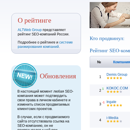
О рейтинге
ALTWeb Group
представляет
рейтинг SEO-компаний России.
Кто продвинул:
Подробнее о рейтинге и
системе
ранжирования компаний
.
Рейтинг SEO-ком
№
Компани
Обновления
Demis Group
1
KOKOC.COM
1
2
В настоящий момент любая SEO-
компания может подтвердить
свои права в личном кабинете и
Ingate
-1
3
изменить список продвигаемых
клиентских проектов.
В случае, если с продвигаемого
i-Media
4
сайта отсутствовала ссылка на
SEO-компанию, он не