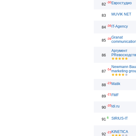
-30
Евростудио
82
MUVIK NET
83
-36
IT-Agency
84
Granat
-39
85
communicatio
Аргумент
PRевосходст
86
Newmann Bau
-54
marketing gro
87
-23
Matik
88
-21
FMF
89
-35
ldi.ru
90
8
SIRIUS-IT
91
KINETICA
-23
92