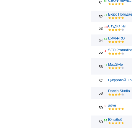
СЕО-Импульс
40
51
Бюро Погода
21
52
Студия ЯЛ
-26
53
Extyl-PRO
43
54
SEO Promotio
-4
55
MaxStyle
31
56
Цифровой Эл
57
Darvin Studio
58
adve
-9
59
ЮниВеб
14
60