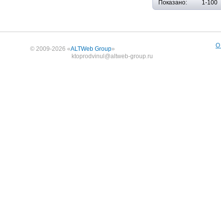
Показано:
1-100
О
© 2009-2026 «
ALTWeb Group
»
ktoprodvinul@altweb-group.ru