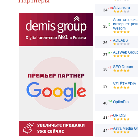
Advans.ru
-19
34
Агентство си
интернет-ре
5
35
Wezom
ADLABS
-7
36
ALTWeb Grou
57
37
SEO Dream
-1
38
VZLЁTMEDIA
39
24
OptimPro
40
ORIDIS
-17
41
Astra Media G
-12
42