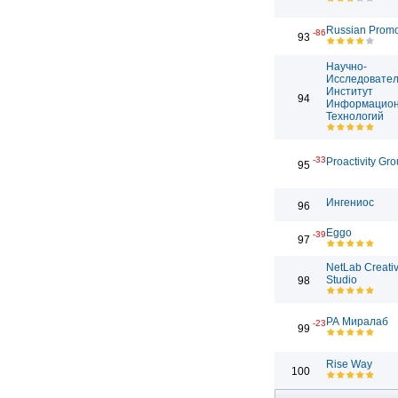
Russian Prom
-86
93
Научно-
Исследовател
Институт
94
Информацио
Технологий
-33
Proactivity Gr
95
Ингениос
96
Eggo
-39
97
NetLab Creati
Studio
98
РА Миралаб
-23
99
Rise Way
100