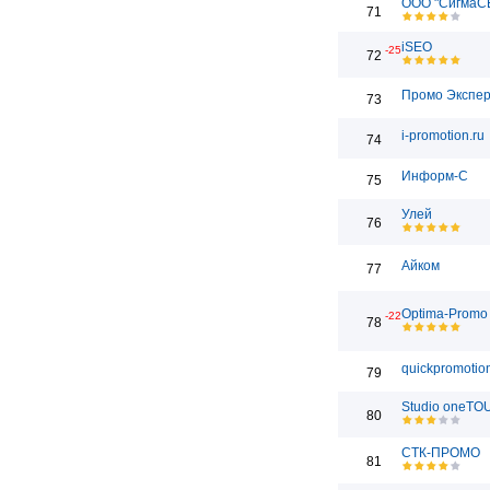
ООО "СигмаС
71
iSEO
-25
72
Промо Экспе
73
i-promotion.ru
74
Информ-С
75
Улей
76
Айком
77
Optima-Promo
-22
78
quickpromotion
79
Studio oneT
80
СТК-ПРОМО
81