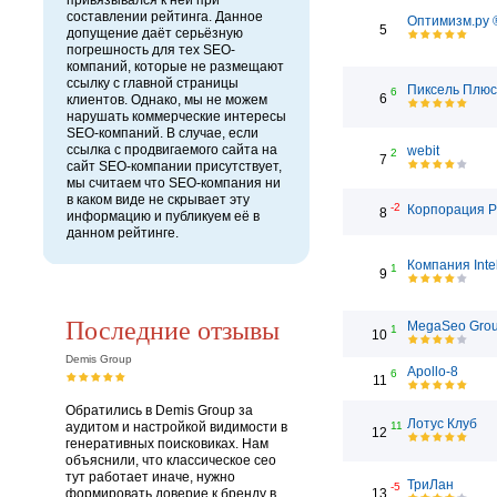
привязывался к ней при
составлении рейтинга. Данное
Оптимизм.ру 
5
допущение даёт серьёзную
погрешность для тех SEO-
компаний, которые не размещают
ссылку с главной страницы
Пиксель Плюс
6
6
клиентов. Однако, мы не можем
нарушать коммерческие интересы
SEO-компаний. В случае, если
ссылка с продвигаемого сайта на
webit
2
7
сайт SEO-компании присутствует,
мы считаем что SEO-компания ни
в каком виде не скрывает эту
-2
Корпорация 
8
информацию и публикуем её в
данном рейтинге.
Компания Inte
1
9
Последние отзывы
MegaSeo Gro
1
10
Demis Group
Apollo-8
6
11
Обратились в Demis Group за
Лотус Клуб
аудитом и настройкой видимости в
11
12
генеративных поисковиках. Нам
объяснили, что классическое сео
тут работает иначе, нужно
ТриЛан
-5
формировать доверие к бренду в
13