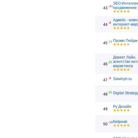
SEO Интеллек
-21
продвижение 
43
Адвебс - ком
-8
интернет-мар
44
Промо Пейдж
14
45
Директ Лайн,
агентство инт
20
46
маркетинга
-9
Sawinyh.ru
47
32
Digital Strateg
48
Ру Дизайн
49
Netpeak
-16
50