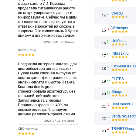
глазах самого ИИ. Команда
проделала титаническую работу
по структурированию данных и
VIPRO
7
14
микроразметке. Сейчас мы видим,
как наши эксперты цитируются в
ответах нейросетей на сложные
Webexpert
-1
15
запросы. Это колоссальный буст к
имиджу и источник новых заявок
UnMedia
2
2026-07-31 от: Павел
16
Demis Group
INbreak.ru
18
17
Создавали интернет-магазин для
Скобеев и Па
8
дистрибьютора автозапчастей.
18
Нужна была сложная выгрузка от
поставщиков, фильтрация по авто,
ELiTES
22
19
онлайн-оплата и быстрый заказ.
Команда demis group
спроектировала архитектуру без
Shogo
11
20
костылей, всё работает.
Запустились за 2 месяца.
ВебПроекты
Продажи выросли на 40% за
-2
21
первые полгода. Планируем
дальше развивать проект с ними
Venta reSearc
32
22
2026-07-13 от: Иван
TRINET.Group
СЕО-Импульс
-7
23