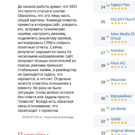
АдвертПро
39
До начала работы думал, что SEO
24
это просто статьи и ссылки.
Оказалось, что это лишь часть
РАСКРУТКА.Р
общей картины. Команда помогла
25
привести в порядок сайт, ускорить
его, исправить технические
ошибки, настроить рекламу,
Artox Media Di
-6
подключить аналитику звонков,
Group
26
интегрировать CRM и собрать
понятные отчеты. Сейчас
Aventon
результат ощущается сразу по
22
27
нескольким направлениям: сайт
получает больше посетителей из
Peon AG
16
поиска, реклама приносит
28
стабильные заявки, а руководству
не приходится гадать, что
окупается, а что нет. Отдельно
Реаспект
24
29
хочется отметить отношение к
клиенту. Ни разу не было
ситуации, чтобы вопрос остался
Муравейник
без ответа или задача просто
9
30
"повисла". Всегда есть обратная
связь и понимание, что
39
art-liberty
31
происходит с проектом.
2026-07-03 от: Королёв Александр
Uplab
-4
32
Original Works
27
Партнёры
33