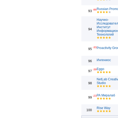
Russian Prom
-86
93
Научно-
Исследовател
Институт
94
Информацио
Технологий
-33
Proactivity Gr
95
Ингениос
96
Eggo
-39
97
NetLab Creati
Studio
98
РА Миралаб
-23
99
Rise Way
100