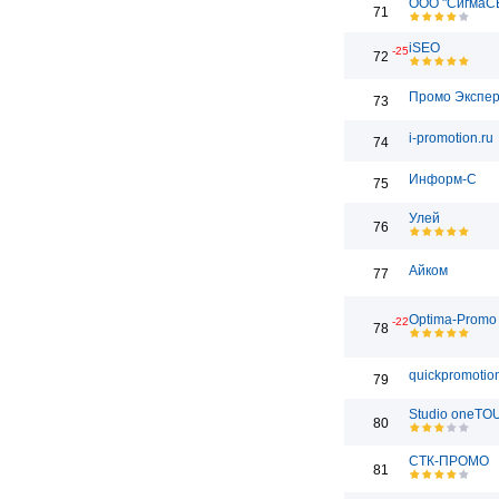
ООО "СигмаС
71
iSEO
-25
72
Промо Экспе
73
i-promotion.ru
74
Информ-С
75
Улей
76
Айком
77
Optima-Promo
-22
78
quickpromotion
79
Studio oneT
80
СТК-ПРОМО
81