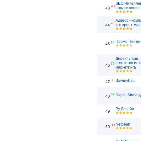
SEO Интеллек
-21
продвижение 
43
Адвебс - ком
-8
интернет-мар
44
Промо Пейдж
14
45
Директ Лайн,
агентство инт
20
46
маркетинга
-9
Sawinyh.ru
47
32
Digital Strateg
48
Ру Дизайн
49
Netpeak
-16
50