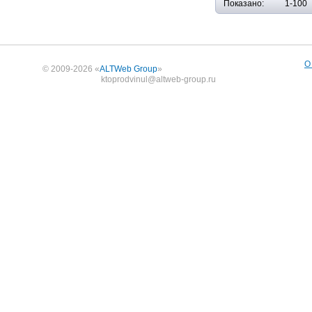
Показано:
1-100
О
© 2009-2026 «
ALTWeb Group
»
ktoprodvinul@altweb-group.ru