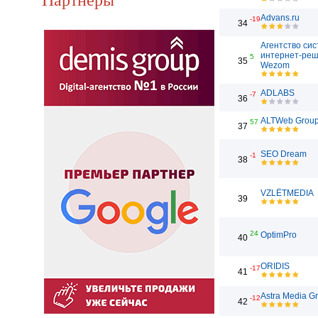
Advans.ru
-19
34
Агентство си
интернет-ре
5
35
Wezom
ADLABS
-7
36
ALTWeb Grou
57
37
SEO Dream
-1
38
VZLЁTMEDIA
39
24
OptimPro
40
ORIDIS
-17
41
Astra Media G
-12
42