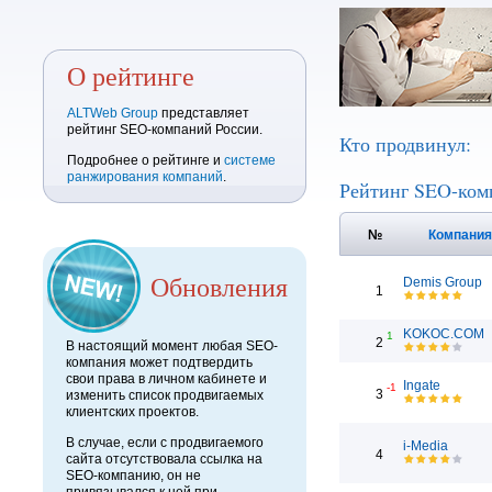
О рейтинге
ALTWeb Group
представляет
рейтинг SEO-компаний России.
Кто продвинул:
Подробнее о рейтинге и
системе
ранжирования компаний
.
Рейтинг SEO-ком
№
Компани
Обновления
Demis Group
1
KOKOC.COM
1
2
В настоящий момент любая SEO-
компания может подтвердить
свои права в личном кабинете и
Ingate
-1
3
изменить список продвигаемых
клиентских проектов.
В случае, если с продвигаемого
i-Media
4
сайта отсутствовала ссылка на
SEO-компанию, он не