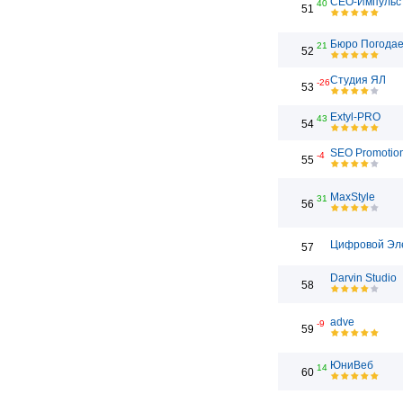
СЕО-Импульс
40
51
Бюро Погода
21
52
Студия ЯЛ
-26
53
Extyl-PRO
43
54
SEO Promotio
-4
55
MaxStyle
31
56
Цифровой Эл
57
Darvin Studio
58
adve
-9
59
ЮниВеб
14
60