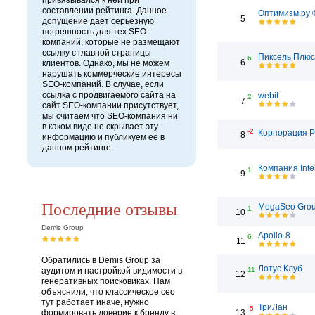
привязывался к ней при
составлении рейтинга. Данное
Оптимизм.ру 
5
допущение даёт серьёзную
погрешность для тех SEO-
компаний, которые не размещают
ссылку с главной страницы
Пиксель Плюс
6
6
клиентов. Однако, мы не можем
нарушать коммерческие интересы
SEO-компаний. В случае, если
ссылка с продвигаемого сайта на
webit
2
7
сайт SEO-компании присутствует,
мы считаем что SEO-компания ни
в каком виде не скрывает эту
-2
Корпорация 
8
информацию и публикуем её в
данном рейтинге.
Компания Inte
1
9
Последние отзывы
MegaSeo Gro
1
10
Demis Group
Apollo-8
6
11
Обратились в Demis Group за
Лотус Клуб
аудитом и настройкой видимости в
11
12
генеративных поисковиках. Нам
объяснили, что классическое сео
тут работает иначе, нужно
ТриЛан
-5
формировать доверие к бренду в
13