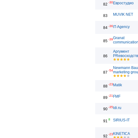
-30
Евростудио
82
MUVIK NET
83
-36
IT-Agency
84
Granat
-39
85
communicatio
Аргумент
PRевосходст
86
Newmann Bau
-54
marketing gro
87
-23
Matik
88
-21
FMF
89
-35
ldi.ru
90
8
SIRIUS-IT
91
KINETICA
-23
92