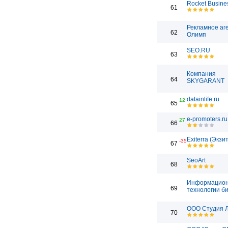
Rocket Busine
61
Рекламное аг
62
Олимп
SEO.RU
63
Компания
64
SKYGARANT
datainlife.ru
12
65
e-promoters.ru
27
66
Exiterra (Экзи
-35
67
SeoArt
68
Информацио
69
технологии б
ООО Студия 
70