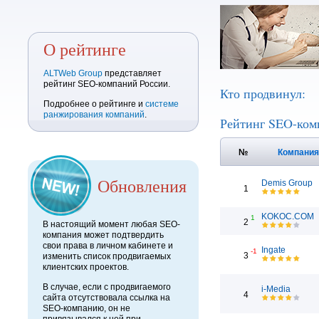
О рейтинге
ALTWeb Group
представляет
рейтинг SEO-компаний России.
Кто продвинул:
Подробнее о рейтинге и
системе
ранжирования компаний
.
Рейтинг SEO-ком
№
Компани
Обновления
Demis Group
1
KOKOC.COM
1
2
В настоящий момент любая SEO-
компания может подтвердить
свои права в личном кабинете и
Ingate
-1
3
изменить список продвигаемых
клиентских проектов.
В случае, если с продвигаемого
i-Media
4
сайта отсутствовала ссылка на
SEO-компанию, он не