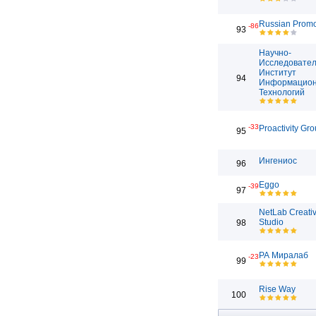
Russian Prom
-86
93
Научно-
Исследовател
Институт
94
Информацио
Технологий
-33
Proactivity Gr
95
Ингениос
96
Eggo
-39
97
NetLab Creati
Studio
98
РА Миралаб
-23
99
Rise Way
100