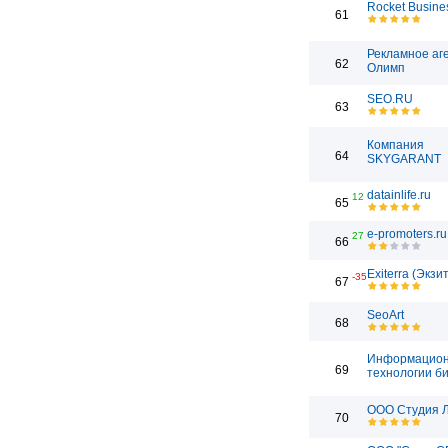
Rocket Busine
61
Рекламное аг
62
Олимп
SEO.RU
63
Компания
64
SKYGARANT
datainlife.ru
12
65
e-promoters.ru
27
66
Exiterra (Экзи
-35
67
SeoArt
68
Информацио
69
технологии б
ООО Студия 
70