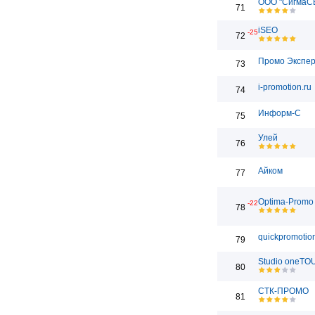
ООО "СигмаС
71
iSEO
-25
72
Промо Экспе
73
i-promotion.ru
74
Информ-С
75
Улей
76
Айком
77
Optima-Promo
-22
78
quickpromotion
79
Studio oneT
80
СТК-ПРОМО
81