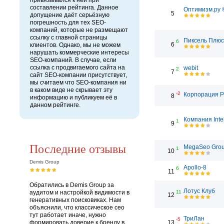
привязывался к ней при
составлении рейтинга. Данное
Оптимизм.ру 
5
допущение даёт серьёзную
погрешность для тех SEO-
компаний, которые не размещают
ссылку с главной страницы
Пиксель Плюс
6
6
клиентов. Однако, мы не можем
нарушать коммерческие интересы
SEO-компаний. В случае, если
ссылка с продвигаемого сайта на
webit
2
7
сайт SEO-компании присутствует,
мы считаем что SEO-компания ни
в каком виде не скрывает эту
-2
Корпорация 
8
информацию и публикуем её в
данном рейтинге.
Компания Inte
1
9
Последние отзывы
MegaSeo Gro
1
10
Demis Group
Apollo-8
6
11
Обратились в Demis Group за
Лотус Клуб
аудитом и настройкой видимости в
11
12
генеративных поисковиках. Нам
объяснили, что классическое сео
тут работает иначе, нужно
ТриЛан
-5
формировать доверие к бренду в
13