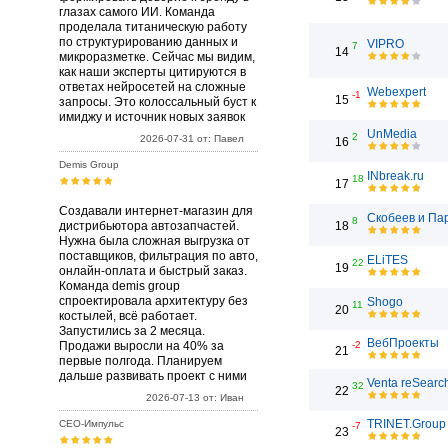
глазах самого ИИ. Команда
проделала титаническую работу
по структурированию данных и
VIPRO
7
14
микроразметке. Сейчас мы видим,
как наши эксперты цитируются в
ответах нейросетей на сложные
Webexpert
-1
15
запросы. Это колоссальный буст к
имиджу и источник новых заявок
UnMedia
2
2026-07-31 от: Павел
16
Demis Group
INbreak.ru
18
17
Создавали интернет-магазин для
Скобеев и Па
8
дистрибьютора автозапчастей.
18
Нужна была сложная выгрузка от
поставщиков, фильтрация по авто,
ELiTES
22
19
онлайн-оплата и быстрый заказ.
Команда demis group
спроектировала архитектуру без
Shogo
11
20
костылей, всё работает.
Запустились за 2 месяца.
ВебПроекты
Продажи выросли на 40% за
-2
21
первые полгода. Планируем
дальше развивать проект с ними
Venta reSearc
32
22
2026-07-13 от: Иван
TRINET.Group
СЕО-Импульс
-7
23