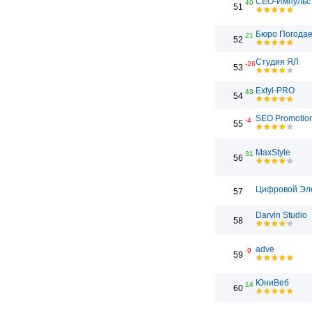
СЕО-Импульс
40
51
Бюро Погода
21
52
Студия ЯЛ
-26
53
Extyl-PRO
43
54
SEO Promotio
-4
55
MaxStyle
31
56
Цифровой Эл
57
Darvin Studio
58
adve
-9
59
ЮниВеб
14
60