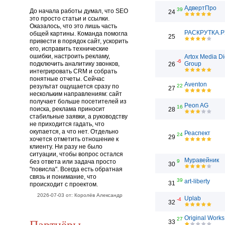
АдвертПро
39
До начала работы думал, что SEO
24
это просто статьи и ссылки.
Оказалось, что это лишь часть
РАСКРУТКА.Р
общей картины. Команда помогла
25
привести в порядок сайт, ускорить
его, исправить технические
ошибки, настроить рекламу,
Artox Media Di
-6
подключить аналитику звонков,
Group
26
интегрировать CRM и собрать
понятные отчеты. Сейчас
Aventon
результат ощущается сразу по
22
27
нескольким направлениям: сайт
получает больше посетителей из
Peon AG
16
поиска, реклама приносит
28
стабильные заявки, а руководству
не приходится гадать, что
окупается, а что нет. Отдельно
Реаспект
24
29
хочется отметить отношение к
клиенту. Ни разу не было
ситуации, чтобы вопрос остался
Муравейник
без ответа или задача просто
9
30
"повисла". Всегда есть обратная
связь и понимание, что
39
art-liberty
31
происходит с проектом.
2026-07-03 от: Королёв Александр
Uplab
-4
32
Original Works
27
Партнёры
33