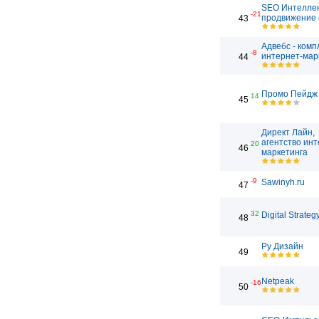
SEO Интеллек
-21
продвижение 
43
Адвебс - ком
-8
интернет-мар
44
Промо Пейдж
14
45
Директ Лайн,
агентство инт
20
46
маркетинга
-9
Sawinyh.ru
47
32
Digital Strateg
48
Ру Дизайн
49
Netpeak
-16
50