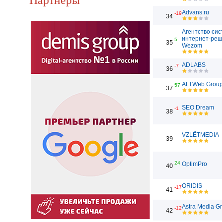
Advans.ru
-19
34
Агентство си
интернет-ре
5
35
Wezom
ADLABS
-7
36
ALTWeb Grou
57
37
SEO Dream
-1
38
VZLЁTMEDIA
39
24
OptimPro
40
ORIDIS
-17
41
Astra Media G
-12
42