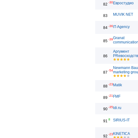
-30
Евростудио
82
MUVIK NET
83
-36
IT-Agency
84
Granat
-39
85
communicatio
Аргумент
PRевосходст
86
Newmann Bau
-54
marketing gro
87
-23
Matik
88
-21
FMF
89
-35
ldi.ru
90
8
SIRIUS-IT
91
KINETICA
-23
92