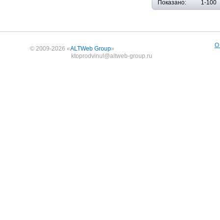
Показано:
1-100
О
© 2009-2026 «
ALTWeb Group
»
ktoprodvinul@altweb-group.ru