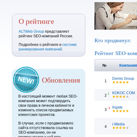
О рейтинге
ALTWeb Group
представляет
рейтинг SEO-компаний России.
Кто продвинул:
Подробнее о рейтинге и
системе
ранжирования компаний
.
Рейтинг SEO-ком
№
Компани
Обновления
Demis Group
1
KOKOC.COM
1
2
В настоящий момент любая SEO-
компания может подтвердить
свои права в личном кабинете и
Ingate
-1
3
изменить список продвигаемых
клиентских проектов.
В случае, если с продвигаемого
i-Media
4
сайта отсутствовала ссылка на
SEO-компанию, он не