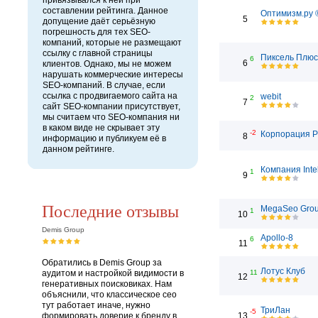
привязывался к ней при
составлении рейтинга. Данное
Оптимизм.ру 
5
допущение даёт серьёзную
погрешность для тех SEO-
компаний, которые не размещают
ссылку с главной страницы
Пиксель Плюс
6
6
клиентов. Однако, мы не можем
нарушать коммерческие интересы
SEO-компаний. В случае, если
ссылка с продвигаемого сайта на
webit
2
7
сайт SEO-компании присутствует,
мы считаем что SEO-компания ни
в каком виде не скрывает эту
-2
Корпорация 
8
информацию и публикуем её в
данном рейтинге.
Компания Inte
1
9
Последние отзывы
MegaSeo Gro
1
10
Demis Group
Apollo-8
6
11
Обратились в Demis Group за
Лотус Клуб
аудитом и настройкой видимости в
11
12
генеративных поисковиках. Нам
объяснили, что классическое сео
тут работает иначе, нужно
ТриЛан
-5
формировать доверие к бренду в
13