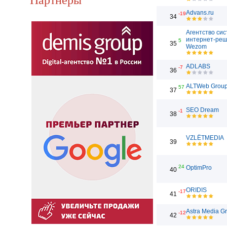
Advans.ru
-19
34
Агентство си
интернет-ре
5
35
Wezom
ADLABS
-7
36
ALTWeb Grou
57
37
SEO Dream
-1
38
VZLЁTMEDIA
39
24
OptimPro
40
ORIDIS
-17
41
Astra Media G
-12
42