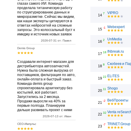
глазах самого ИИ. Команда
проделала титаническую работу
по структурированию данных и
VIPRO
7
14
микроразметке. Сейчас мы видим,
как наши эксперты цитируются в
ответах нейросетей на сложные
Webexpert
-1
15
запросы. Это колоссальный буст к
имиджу и источник новых заявок
UnMedia
2
2026-07-31 от: Павел
16
Demis Group
INbreak.ru
18
17
Создавали интернет-магазин для
Скобеев и Па
8
дистрибьютора автозапчастей.
18
Нужна была сложная выгрузка от
поставщиков, фильтрация по авто,
ELiTES
22
19
онлайн-оплата и быстрый заказ.
Команда demis group
спроектировала архитектуру без
Shogo
11
20
костылей, всё работает.
Запустились за 2 месяца.
ВебПроекты
Продажи выросли на 40% за
-2
21
первые полгода. Планируем
дальше развивать проект с ними
Venta reSearc
32
22
2026-07-13 от: Иван
TRINET.Group
СЕО-Импульс
-7
23