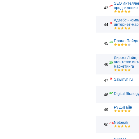
SEO Интеллек
-21
продвижение 
43
Адвебс - ком
-8
интернет-мар
44
Промо Пейдж
14
45
Директ Лайн,
агентство инт
20
46
маркетинга
-9
Sawinyh.ru
47
32
Digital Strateg
48
Ру Дизайн
49
Netpeak
-16
50