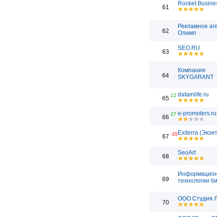
Rocket Busine
61
Рекламное аг
62
Олимп
SEO.RU
63
Компания
64
SKYGARANT
datainlife.ru
12
65
e-promoters.ru
27
66
Exiterra (Экзи
-35
67
SeoArt
68
Информацио
69
технологии б
ООО Студия 
70