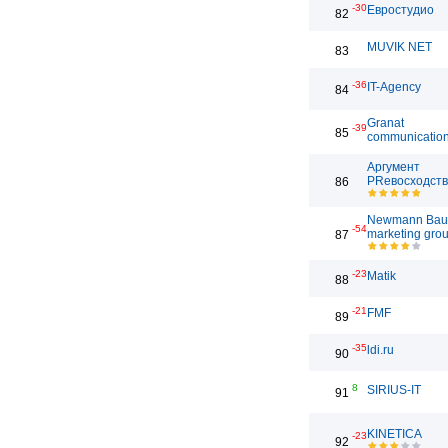
-30
Евростудио
82
MUVIK NET
83
-36
IT-Agency
84
Granat
-39
85
communicatio
Аргумент
PRевосходст
86
Newmann Bau
-54
marketing gro
87
-23
Matik
88
-21
FMF
89
-35
ldi.ru
90
8
SIRIUS-IT
91
KINETICA
-23
92