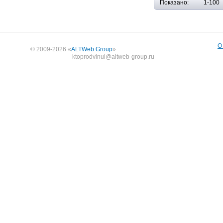
Показано:
1-100
О
© 2009-2026 «
ALTWeb Group
»
ktoprodvinul@altweb-group.ru