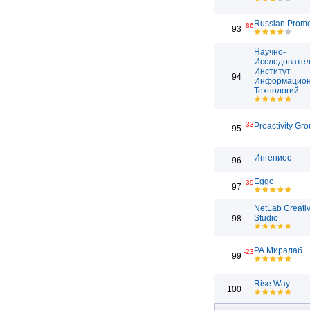
Russian Prom
-86
93
Научно-
Исследовател
Институт
94
Информацио
Технологий
-33
Proactivity Gr
95
Ингениос
96
Eggo
-39
97
NetLab Creati
Studio
98
РА Миралаб
-23
99
Rise Way
100