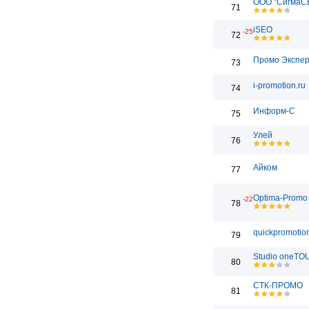
ООО "СигмаС
71
iSEO
-25
72
Промо Экспе
73
i-promotion.ru
74
Информ-С
75
Улей
76
Айком
77
Optima-Promo
-22
78
quickpromotion
79
Studio oneT
80
СТК-ПРОМО
81