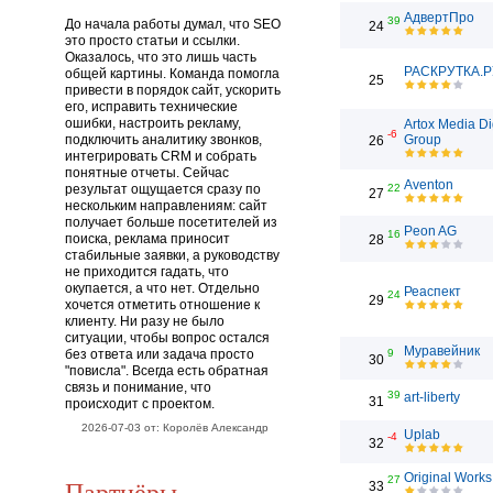
АдвертПро
39
До начала работы думал, что SEO
24
это просто статьи и ссылки.
Оказалось, что это лишь часть
РАСКРУТКА.Р
общей картины. Команда помогла
25
привести в порядок сайт, ускорить
его, исправить технические
ошибки, настроить рекламу,
Artox Media Di
-6
подключить аналитику звонков,
Group
26
интегрировать CRM и собрать
понятные отчеты. Сейчас
Aventon
результат ощущается сразу по
22
27
нескольким направлениям: сайт
получает больше посетителей из
Peon AG
16
поиска, реклама приносит
28
стабильные заявки, а руководству
не приходится гадать, что
окупается, а что нет. Отдельно
Реаспект
24
29
хочется отметить отношение к
клиенту. Ни разу не было
ситуации, чтобы вопрос остался
Муравейник
без ответа или задача просто
9
30
"повисла". Всегда есть обратная
связь и понимание, что
39
art-liberty
31
происходит с проектом.
2026-07-03 от: Королёв Александр
Uplab
-4
32
Original Works
27
Партнёры
33