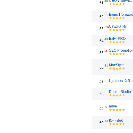
СЕО-Импульс
40
51
Бюро Погода
21
52
Студия ЯЛ
-26
53
Extyl-PRO
43
54
SEO Promotio
-4
55
MaxStyle
31
56
Цифровой Эл
57
Darvin Studio
58
adve
-9
59
ЮниВеб
14
60