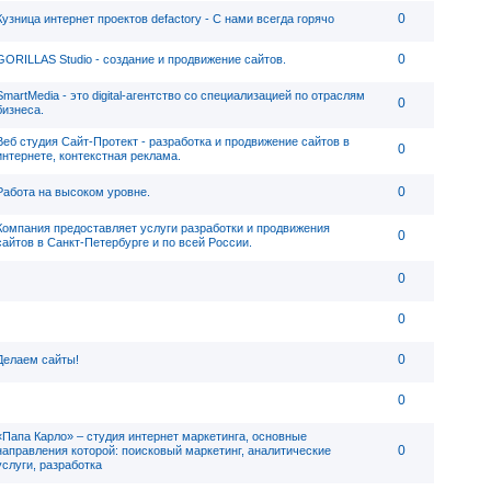
0
Кузница интернет проектов defactory - C нами всегда горячо
0
GORILLAS Studio - создание и продвижение сайтов.
SmartMedia - это digital-агентство со специализацией по отраслям
0
бизнеса.
Веб студия Сайт-Протект - разработка и продвижение сайтов в
0
интернете, контекстная реклама.
0
Работа на высоком уровне.
Компания предоставляет услуги разработки и продвижения
0
сайтов в Санкт-Петербурге и по всей России.
0
0
0
Делаем сайты!
0
«Папа Карло» – студия интернет маркетинга, основные
0
направления которой: поисковый маркетинг, аналитические
услуги, разработка