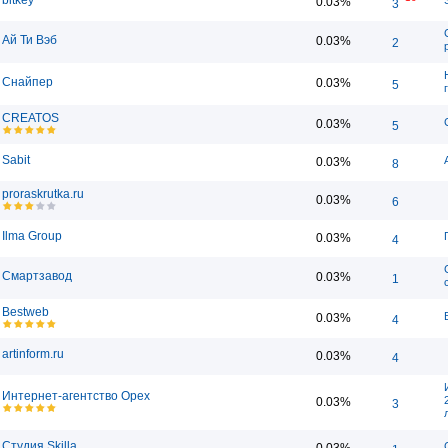
bitkey
0.03%
3
Ай Ти Вэб
0.03%
2
Снайпер
0.03%
5
CREATOS
0.03%
5
Sabit
0.03%
8
proraskrutka.ru
0.03%
6
Ilma Group
0.03%
4
Смартзавод
0.03%
1
Bestweb
0.03%
4
artinform.ru
0.03%
4
Интернет-агентство Орех
0.03%
3
Студия Skilla