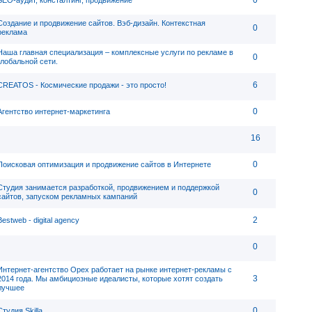
0
SEO-аудит, консталтинг, продвижение
Создание и продвижение сайтов. Вэб-дизайн. Контекстная
0
реклама
Наша главная специализация – комплексные услуги по рекламе в
0
глобальной сети.
6
CREATOS - Космические продажи - это просто!
0
Агентство интернет-маркетинга
16
0
Поисковая оптимизация и продвижение сайтов в Интернете
Студия занимается разработкой, продвижением и поддержкой
0
сайтов, запуском рекламных кампаний
2
Bestweb - digital agency
0
Интернет-агентство Орех работает на рынке интернет-рекламы с
3
2014 года. Мы амбициозные идеалисты, которые хотят создать
лучшее
0
Студия Skilla