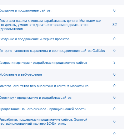
0
Создание и продвижение сайтов.
Помогаем нашим клиентам зарабатывать деньги. Мы знаем как
32
это делать, умеем это делать и стараемся делать это с
удовольствием
0
Создание и продвижение интернет проектов
0
Интернет-агенство маркетинга и сео-продвижения сайтов Galifaks
3
Фларис и партнеры - разработка и продвижение сайтов
0
Мобильные и веб-решения
0
Adverbs, агентство веб-аналитики и контент-маркетинга
0
Сеоми.ру - продвижение и разработка сайтов
0
Процветание Вашего бизнеса - принцип нашей работы
Разработка, поддержка и продвижение сайтов. Золотой
0
сертифицированный партнер 1С-Битрикс.
0