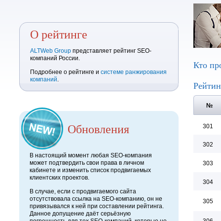
О рейтинге
ALTWeb Group
представляет рейтинг SEO-
компаний России.
Кто пр
Подробнее о рейтинге и
системе ранжирования
компаний
.
Рейтин
№
Обновления
301
302
В настоящий момент любая SEO-компания
может подтвердить свои права в личном
303
кабинете и изменить список продвигаемых
клиентских проектов.
304
В случае, если с продвигаемого сайта
отсутствовала ссылка на SEO-компанию, он не
305
привязывался к ней при составлении рейтинга.
Данное допущение даёт серьёзную