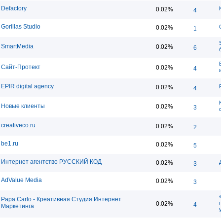
Defactory
0.02%
4
Gorillas Studio
0.02%
1
SmartMedia
0.02%
6
Сайт-Протект
0.02%
4
EPIR digital agency
0.02%
4
Новые клиенты
0.02%
3
creativeco.ru
0.02%
2
be1.ru
0.02%
5
Интернет агентство РУССКИЙ КОД
0.02%
3
AdValue Media
0.02%
3
Papa Carlo - Креативная Студия Интернет
0.02%
4
Маркетинга