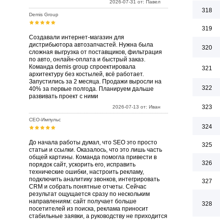
2026-07-31 от: Павел
318
Demis Group
319
Создавали интернет-магазин для
дистрибьютора автозапчастей. Нужна была
320
сложная выгрузка от поставщиков, фильтрация
по авто, онлайн-оплата и быстрый заказ.
Команда demis group спроектировала
321
архитектуру без костылей, всё работает.
Запустились за 2 месяца. Продажи выросли на
322
40% за первые полгода. Планируем дальше
развивать проект с ними
323
2026-07-13 от: Иван
СЕО-Импульс
324
До начала работы думал, что SEO это просто
325
статьи и ссылки. Оказалось, что это лишь часть
общей картины. Команда помогла привести в
326
порядок сайт, ускорить его, исправить
технические ошибки, настроить рекламу,
подключить аналитику звонков, интегрировать
327
CRM и собрать понятные отчеты. Сейчас
результат ощущается сразу по нескольким
направлениям: сайт получает больше
328
посетителей из поиска, реклама приносит
стабильные заявки, а руководству не приходится