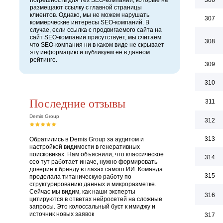
погрешность для тех SEO-компаний, которые не
306
размещают ссылку с главной страницы
клиентов. Однако, мы не можем нарушать
307
коммерческие интересы SEO-компаний. В
случае, если ссылка с продвигаемого сайта на
сайт SEO-компании присутствует, мы считаем
308
что SEO-компания ни в каком виде не скрывает
эту информацию и публикуем её в данном
рейтинге.
309
310
Последние отзывы
311
Demis Group
312
313
Обратились в Demis Group за аудитом и
настройкой видимости в генеративных
поисковиках. Нам объяснили, что классическое
314
сео тут работает иначе, нужно формировать
доверие к бренду в глазах самого ИИ. Команда
315
проделала титаническую работу по
структурированию данных и микроразметке.
Сейчас мы видим, как наши эксперты
316
цитируются в ответах нейросетей на сложные
запросы. Это колоссальный буст к имиджу и
источник новых заявок
317