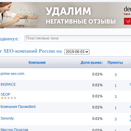
одвинул:
г SEO-компаний России на
Компания
↑
↓
Доля рынка
↑
↓
Проекты
↑
↓
prime-seo.com
0.01%
3
INSPACE
0.01%
1
SEOP
0.01%
3
Компания ПромоВеб
0.01%
1
Serenity
0.01%
3
Мистер Позитив
0.01%
1