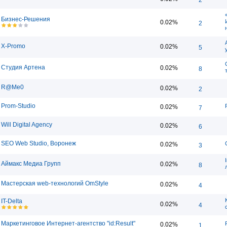
Бизнес-Решения
0.02%
2
X-Promo
0.02%
5
Студия Артена
0.02%
8
R@Me0
0.02%
2
Prom-Studio
0.02%
7
Will Digital Agency
0.02%
6
SEO Web Studio, Воронеж
0.02%
3
Аймакс Медиа Групп
0.02%
8
Мастерская web-технологий OmStyle
0.02%
4
IT-Delta
0.02%
4
Маркетинговое Интернет-агентство "id:Result"
0.02%
1