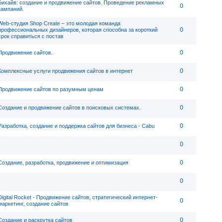
Бихайв: cоздание и продвижение сайтов. Проведение рекламных
0
кампаний.
Web-студия Shop Create – это молодая команда
0
профессиональных дизайнеров, которая способна за короткий
срок справиться с постав
0
Продвижение сайтов.
0
Комплексные услуги продвижения сайтов в интернет
0
Продвижение сайтов по разумным ценам
0
Создание и продвижение сайтов в поисковых системах.
0
Разработка, создание и поддержка сайтов для бизнеса - Cabu
0
0
Создание, разработка, продвижение и оптимизация
0
Digital Rocket - Продвижение сайтов, стратегический интернет-
0
маркетинг, создание сайтов
0
Создание и раскрутка сайтов