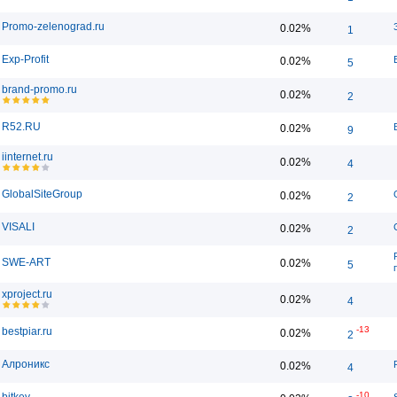
Promo-zelenograd.ru
0.02%
1
Exp-Profit
0.02%
5
brand-promo.ru
0.02%
2
R52.RU
0.02%
9
iinternet.ru
0.02%
4
GlobalSiteGroup
0.02%
2
VISALI
0.02%
2
SWE-ART
0.02%
5
xproject.ru
0.02%
4
-13
bestpiar.ru
0.02%
2
Алроникс
0.02%
4
-10