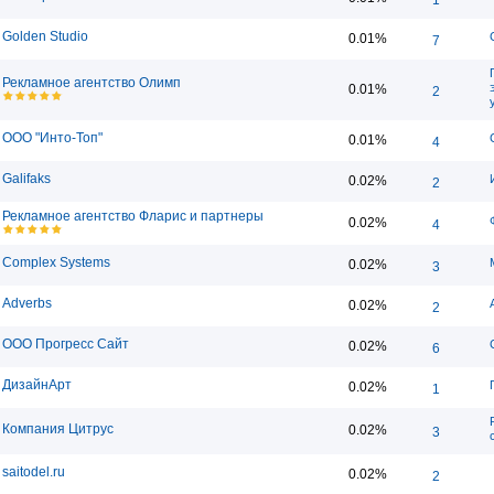
Golden Studio
0.01%
7
Рекламное агентство Олимп
0.01%
2
ООО "Инто-Топ"
0.01%
4
Galifaks
0.02%
2
Рекламное агентство Фларис и партнеры
0.02%
4
Complex Systems
0.02%
3
Adverbs
0.02%
2
ООО Прогресс Сайт
0.02%
6
ДизайнАрт
0.02%
1
Компания Цитрус
0.02%
3
saitodel.ru
0.02%
2