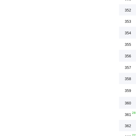
352
353
354
355
356
357
358
359
360
28
361
362
22