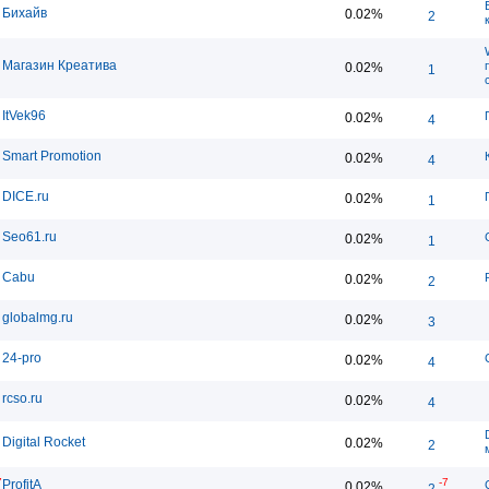
Бихайв
0.02%
2
Магазин Креатива
0.02%
1
ItVek96
0.02%
4
Smart Promotion
0.02%
4
DICE.ru
0.02%
1
Seo61.ru
0.02%
1
Cabu
0.02%
2
globalmg.ru
0.02%
3
24-pro
0.02%
4
rcso.ru
0.02%
4
Digital Rocket
0.02%
2
7
-7
ProfitA
0.02%
2