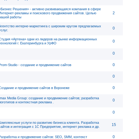
«Бизнес Решения» - активно развивающаяся компания в сфере
2
Интернет-рекламы и поискового продвижения сайтов. Целью
нашей работы
Агентство интерне-маркетинга с широким кругом предлагаемых
0
услуг.
Студия «Артена» одни из лидеров на рынке информационных
0
технологий г. Екатеринбурга и УрФО
0
0
Prom-Studio - создание и продвижение сайтов
0
0
Создание и продвижение сайтов в Воронеже
Imax Media Group: создание и продвижение сайтов; разработка
0
логотипов и контекстная реклама .
0
Комплексные услуги по развитию бизнеса клиента. Разработка
15
сайтов и интеграция с 1С Предприятие, интернет реклама и др.
0
Разработка и продвижение сайтов: SEO, SMM, контекст