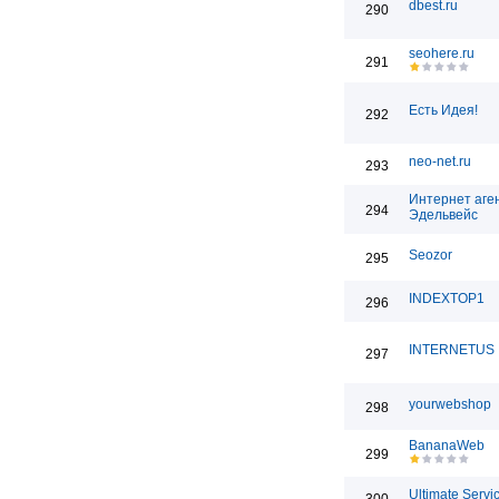
dbest.ru
290
seohere.ru
291
Есть Идея!
292
neo-net.ru
293
Интернет аге
294
Эдельвейс
Seozor
295
INDEXTOP1
296
INTERNETUS
297
yourwebshop
298
BananaWeb
299
Ultimate Servi