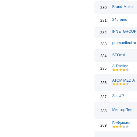
Brand-Maker
280
24promo
281
IPNETGROUP
282
promoeffect.ru
283
SEOcut
284
A-Psotion
285
ATOM MEDIA
286
SiteUP
287
МистерПин
288
Вебдивижн
289