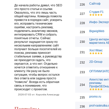
Сайтоф
226
До начала работы думал, что SEO
это просто статьи и ссылки.
Студия F1
Оказалось, что это лишь часть
227
общей картины. Команда помогла
привести в порядок сайт, ускорить
Инфо-Экспер
228
его, исправить технические
ошибки, настроить рекламу,
подключить аналитику звонков,
BigwigWeb
229
интегрировать CRM и собрать
понятные отчеты. Сейчас
Центр интерн
результат ощущается сразу по
230
маркетинга 
нескольким направлениям: сайт
получает больше посетителей из
ХостМакс
231
поиска, реклама приносит
стабильные заявки, а руководству
не приходится гадать, что
2D-Group
232
окупается, а что нет. Отдельно
хочется отметить отношение к
клиенту. Ни разу не было
ОПТИМИЗАТ
233
ситуации, чтобы вопрос остался
без ответа или задача просто
Агентство инт
"повисла". Всегда есть обратная
рекламы
234
связь и понимание, что
ПрофиSEOна
происходит с проектом.
2026-07-03 от: Королёв Александр
promo.ru
235
prof-raskrutka.
Партнёры
236