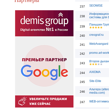
SEOWISE
237
Информацио
238
системы для 
Паньшин Гру
239
creograf.ru
240
WebAvangard
241
promo.art-work
242
Второе дыха
243
AXIOMA
244
Site-Elite
245
Альтера (alter
246
media.com)
WEB-оптимиз
247