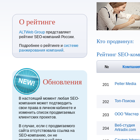
О рейтинге
ALTWeb Group
представляет
рейтинг SEO-компаний России.
Кто продвинул:
Подробнее о рейтинге и
системе
ранжирования компаний
.
Рейтинг SEO-ком
№
Компани
Обновления
Peller Media
201
В настоящий момент любая SEO-
Топ-Поиска
202
компания может подтвердить
свои права в личном кабинете и
изменить список продвигаемых
ООО "Мастер 
203
клиентских проектов.
Веб-студия
В случае, если с продвигаемого
204
Artradix.com
сайта отсутствовала ссылка на
SEO-компанию, он не