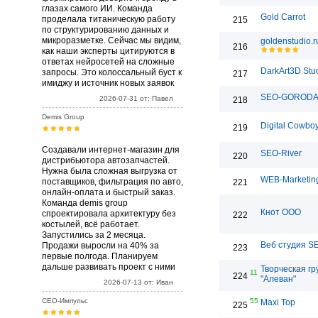
глазах самого ИИ. Команда
Gold Carrot
проделала титаническую работу
215
по структурированию данных и
микроразметке. Сейчас мы видим,
goldenstudio.r
216
как наши эксперты цитируются в
ответах нейросетей на сложные
DarkArt3D Stu
запросы. Это колоссальный буст к
217
имиджу и источник новых заявок
SEO-GOROD
2026-07-31 от: Павел
218
Demis Group
Digital Cowbo
219
Создавали интернет-магазин для
SEO-River
220
дистрибьютора автозапчастей.
Нужна была сложная выгрузка от
WEB-Marketin
поставщиков, фильтрация по авто,
221
онлайн-оплата и быстрый заказ.
Команда demis group
Кнот ООО
спроектировала архитектуру без
222
костылей, всё работает.
Запустились за 2 месяца.
Веб студия S
Продажи выросли на 40% за
223
первые полгода. Планируем
дальше развивать проект с ними
Творческая гр
11
224
"Алеван"
2026-07-13 от: Иван
СЕО-Импульс
55
Maxi Top
225