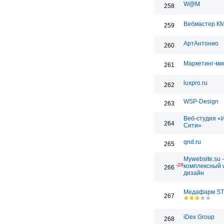
W@M
258
Вебмастер К
259
АртАнтонио
260
Маркетинг-ми
261
luxpro.ru
262
WSP-Design
263
Веб-студия «
264
Сити»
qnd.ru
265
Mywebsite.su -
-28
комплексный 
266
дизайн
Медафарм S
267
iDex Group
268