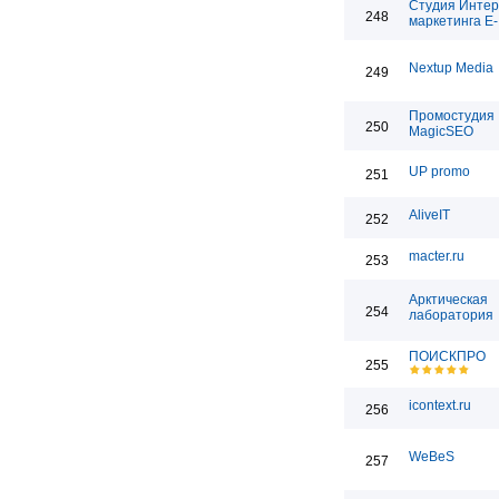
Студия Интер
248
маркетинга E-
Nextup Media
249
Промостудия
250
MagicSEO
UP promo
251
AliveIT
252
macter.ru
253
Арктическая
254
лаборатория
ПОИСКПРО
255
icontext.ru
256
WeBeS
257