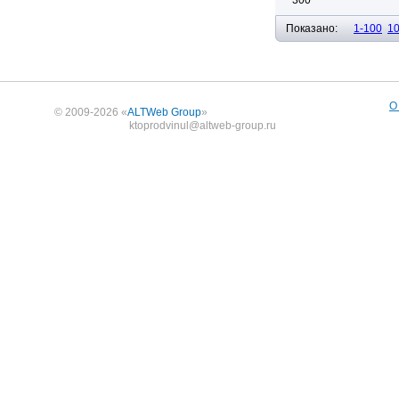
300
Показано:
1-100
1
О
© 2009-2026 «
ALTWeb Group
»
ktoprodvinul@altweb-group.ru