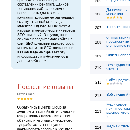
привязывался к ней при
Студия Intens
205
составлении рейтинга. Данное
допущение даёт серьёзную
Динамика - ин
погрешность для тех SEO-
маркетинг
206
компаний, которые не размещают
ссылку с главной страницы
клиентов. Однако, мы не можем
Т.Т.Консалтин
207
нарушать коммерческие интересы
SEO-компаний. В случае, если
оптимизация 
ссылка с продвигаемого сайта на
продвижение 
208
сайт SEO-компании присутствует,
promovinete.r
мы считаем что SEO-компания ни
в каком виде не скрывает эту
United Connec
209
информацию и публикуем её в
данном рейтинге.
Веб студия Sit
210
stroy.ru
Сайт Проджек
211
Последние отзывы
Demis Group
Веб студия A-
212
Мёд - самое
Обратились в Demis Group за
приятное, сла
213
аудитом и настройкой видимости в
вкусное, что у
генеративных поисковиках. Нам
)
объяснили, что классическое сео
тут работает иначе, нужно
Медиа-Стиль
214
формировать доверие к бренду в