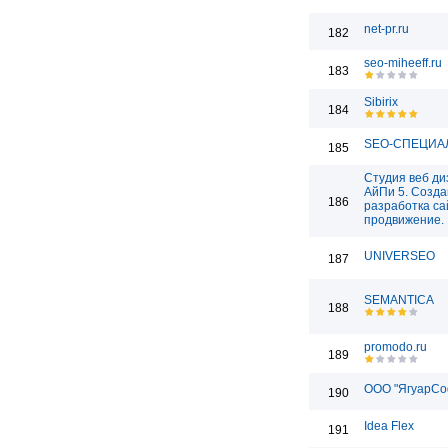
net-pr.ru
182
seo-miheeff.ru
183
Sibirix
184
SEO-СПЕЦИА
185
Студия веб ди
АйПи 5. Созда
186
разработка са
продвижение.
UNIVERSEO
187
SEMANTICA
188
promodo.ru
189
ООО "ЯгуарСо
190
Idea Flex
191