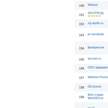
Webest
150
SEOТРЕНД
151
ng-studio.ru
152
pr-seostudio
153
Вебернетик
154
seo-pro.ru
155
ООО Эдмарке
156
Webline Promo
157
GO-promo
158
Веб-студия
159
WebSEO.kz