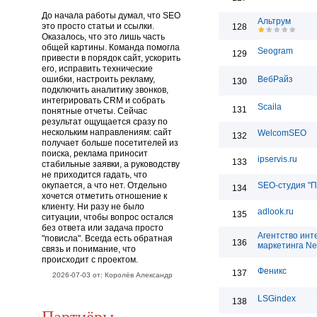
До начала работы думал, что SEO
Альтрум
это просто статьи и ссылки.
128
Оказалось, что это лишь часть
общей картины. Команда помогла
Seogram
129
привести в порядок сайт, ускорить
его, исправить технические
ошибки, настроить рекламу,
ВебРайз
130
подключить аналитику звонков,
интегрировать CRM и собрать
Scaila
131
понятные отчеты. Сейчас
результат ощущается сразу по
нескольким направлениям: сайт
WelcomSEO
132
получает больше посетителей из
поиска, реклама приносит
ipservis.ru
133
стабильные заявки, а руководству
не приходится гадать, что
окупается, а что нет. Отдельно
SEO-студия "П
134
хочется отметить отношение к
клиенту. Ни разу не было
adlook.ru
135
ситуации, чтобы вопрос остался
без ответа или задача просто
Агентство инт
"повисла". Всегда есть обратная
136
маркетинга Net
связь и понимание, что
происходит с проектом.
Феникс
137
2026-07-03 от: Королёв Александр
LSGindex
138
Партнёры