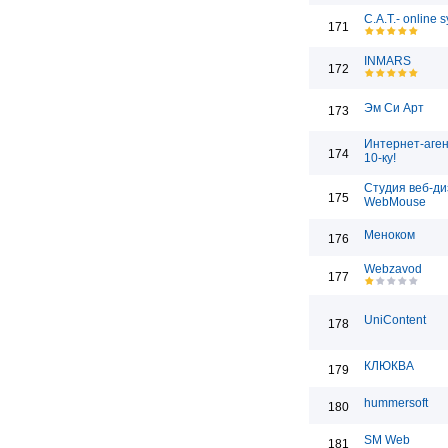
C.A.T.- online 
171
INMARS
172
Эм Си Арт
173
Интернет-аген
174
10-ку!
Студия веб-д
175
WebMouse
Меноком
176
Webzavod
177
UniContent
178
КЛЮКВА
179
hummersoft
180
SM Web
181