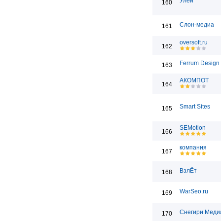
Улей
160
Слон-медиа
161
oversoft.ru
162
Ferrum Design
163
АКОМПОТ
164
Smart Sites
165
SEMotion
166
компания
167
ВзлЁт
168
WarSeo.ru
169
Снегири Меди
170