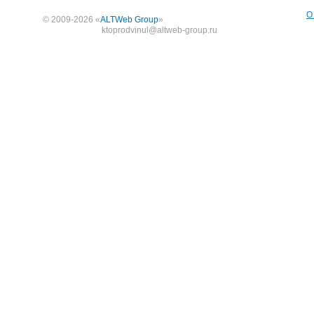
О
© 2009-2026 «
ALTWeb Group
»
ktoprodvinul@altweb-group.ru