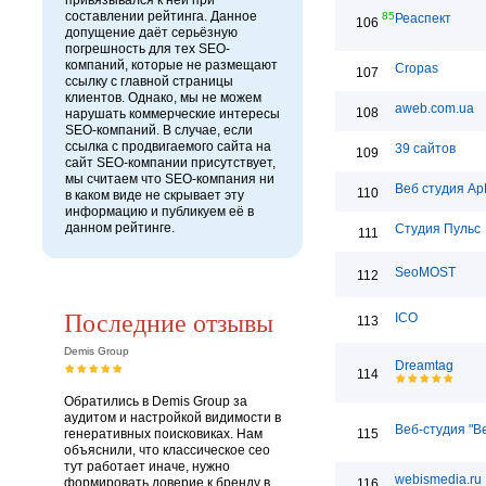
привязывался к ней при
составлении рейтинга. Данное
85
Реаспект
106
допущение даёт серьёзную
погрешность для тех SEO-
компаний, которые не размещают
Cropas
107
ссылку с главной страницы
клиентов. Однако, мы не можем
aweb.com.ua
108
нарушать коммерческие интересы
SEO-компаний. В случае, если
ссылка с продвигаемого сайта на
39 сайтов
109
сайт SEO-компании присутствует,
мы считаем что SEO-компания ни
Веб студия Ар
110
в каком виде не скрывает эту
информацию и публикуем её в
данном рейтинге.
Студия Пульс
111
SeoMOST
112
Последние отзывы
ICO
113
Demis Group
Dreamtag
114
Обратились в Demis Group за
аудитом и настройкой видимости в
Веб-студия "В
генеративных поисковиках. Нам
115
объяснили, что классическое сео
тут работает иначе, нужно
webismedia.ru
формировать доверие к бренду в
116