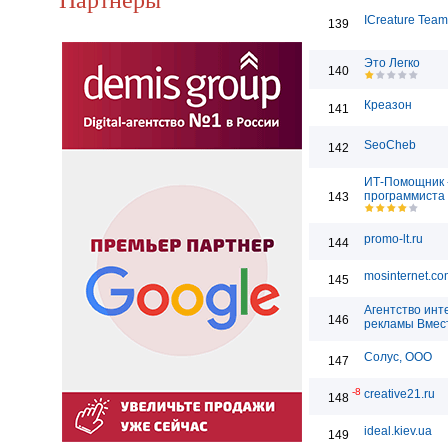
ICreature Team
139
Это Легко
140
Креазон
141
SeoCheb
142
ИТ-Помощник -
программиста
143
promo-lt.ru
144
mosinternet.co
145
Агентство инт
146
рекламы Вмес
Солус, ООО
147
-8
creative21.ru
148
ideal.kiev.ua
149