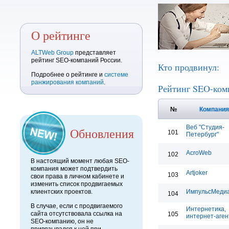
О рейтинге
ALTWeb Group
представляет
рейтинг SEO-компаний России.
Кто продвинул:
Подробнее о рейтинге и
системе
ранжирования компаний
.
Рейтинг SEO-ком
№
Компани
Веб "Студия-
Обновления
101
Петербург"
AcroWeb
102
В настоящий момент любая SEO-
компания может подтвердить
Artjoker
103
свои права в личном кабинете и
изменить список продвигаемых
клиентских проектов.
ИмпульсМеди
104
В случае, если с продвигаемого
Интернетика,
сайта отсутствовала ссылка на
105
интернет-аген
SEO-компанию, он не