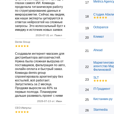
Metrics Agenc
17
глазах самого ИИ. Команда
проделала титаническую работу
по структурированию данных и
микроразметке. Сейчас мы видим,
Студия Абили
18
как наши эксперты цитируются в
ответах нейросетей на сложные
запросы. Это колоссальный буст к
Octopance
19
имиджу и источник новых заявок
2026-07-31 от: Павел
Климат
20
Demis Group
Ahead
21
Создавали интернет-магазин для
дистрибьютора автозапчастей.
Нужна была сложная выгрузка от
Маркетингово
поставщиков, фильтрация по авто,
агентство Ма
22
онлайн-оплата и быстрый заказ.
Филинковой
Команда demis group
спроектировала архитектуру без
SLT
23
костылей, всё работает.
Запустились за 2 месяца.
Продажи выросли на 40% за
IT-Градиент
24
первые полгода. Планируем
дальше развивать проект с ними
Кистанкин.ру
25
2026-07-13 от: Иван
СЕО-Импульс
Starmedia
26