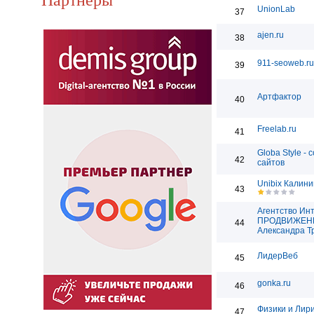
UnionLab
37
ajen.ru
38
911-seoweb.ru
39
Артфактор
40
Freelab.ru
41
Globa Style - 
42
сайтов
Unibix Калини
43
Агентство Ин
ПРОДВИЖЕН
44
Александра Т
ЛидерВеб
45
gonka.ru
46
Физики и Лир
47