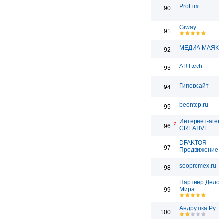
ProFirst
90
Giway
91
МЕДИА МАЯК
92
ARTtech
93
Гиперсайт
94
beontop.ru
95
Интернет-аге
-2
96
CREATIVE
DFAKTOR -
97
Продвижение 
seopromex.ru
98
Партнер Дело
Мира
99
Андрушка.Ру
100