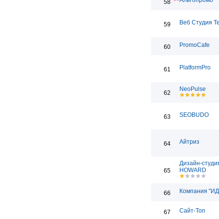
Альтопромо
58
Веб Студия T
59
PromoCafe
60
PlatformPro
61
NeoPulse
62
SEOBUDO
63
Айтриз
64
Дизайн-студи
HOWARD
65
Компания "ИД
66
Сайт-Топ
67