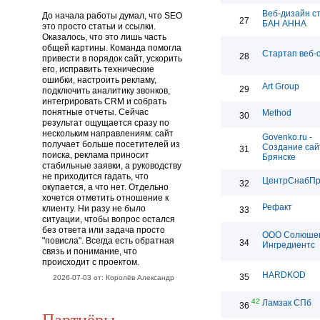
Веб-дизайн с
До начала работы думал, что SEO
27
БАН АННА
это просто статьи и ссылки.
Оказалось, что это лишь часть
общей картины. Команда помогла
Стартап веб-
28
привести в порядок сайт, ускорить
его, исправить технические
ошибки, настроить рекламу,
Art Group
29
подключить аналитику звонков,
интегрировать CRM и собрать
понятные отчеты. Сейчас
Method
30
результат ощущается сразу по
нескольким направлениям: сайт
Govenko.ru -
получает больше посетителей из
Создание сай
31
поиска, реклама приносит
Брянске
стабильные заявки, а руководству
не приходится гадать, что
ЦентрСнабП
32
окупается, а что нет. Отдельно
хочется отметить отношение к
Рефакт
клиенту. Ни разу не было
33
ситуации, чтобы вопрос остался
без ответа или задача просто
ООО Солюше
"повисла". Всегда есть обратная
34
Ингредиентс
связь и понимание, что
происходит с проектом.
HARDKOD
35
2026-07-03 от: Королёв Александр
42
Ламзак СПб
36
Партнёры