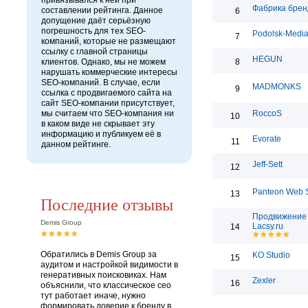
привязывался к ней при
Фабрика брен
составлении рейтинга. Данное
6
допущение даёт серьёзную
погрешность для тех SEO-
Podolsk-Medi
7
компаний, которые не размещают
ссылку с главной страницы
HEGUN
клиентов. Однако, мы не можем
8
нарушать коммерческие интересы
SEO-компаний. В случае, если
MADMONKS
9
ссылка с продвигаемого сайта на
сайт SEO-компании присутствует,
мы считаем что SEO-компания ни
RoccoS
10
в каком виде не скрывает эту
информацию и публикуем её в
Evorate
11
данном рейтинге.
Jeff-Sett
12
Panteon Web S
13
Последние отзывы
Продвижение 
Demis Group
Lacsy.ru
14
Обратились в Demis Group за
KO Studio
15
аудитом и настройкой видимости в
генеративных поисковиках. Нам
Zexler
16
объяснили, что классическое сео
тут работает иначе, нужно
формировать доверие к бренду в