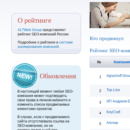
О рейтинге
ALTWeb Group
представляет
рейтинг SEO-компаний России.
Кто продвинул:
Подробнее о рейтинге и
системе
ранжирования компаний
.
Рейтинг SEO-ком
№
Компани
Обновления
Agrachoff Gro
1
Top Line
2
В настоящий момент любая SEO-
компания может подтвердить
свои права в личном кабинете и
ИП Андреев Е
3
изменить список продвигаемых
клиентских проектов.
KeyCraft
4
В случае, если с продвигаемого
сайта отсутствовала ссылка на
Агелар
5
SEO-компанию, он не