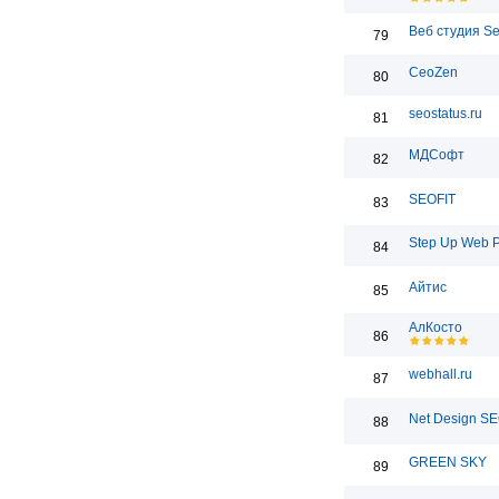
Веб студия S
79
CeoZen
80
seostatus.ru
81
МДСофт
82
SEOFIT
83
Step Up Web 
84
Айтис
85
АлКосто
86
webhall.ru
87
Net Design S
88
GREEN SKY
89