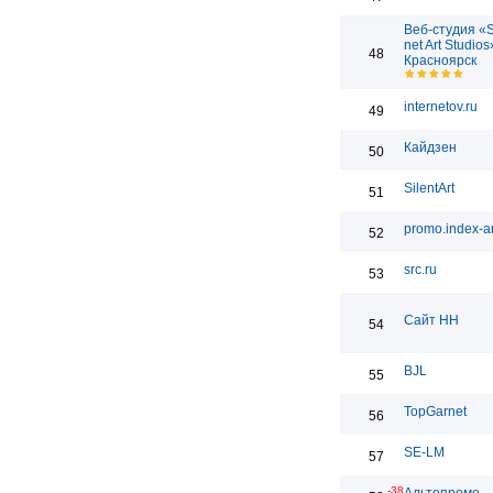
Веб-студия «
net Art Studios
48
Красноярск
internetov.ru
49
Кайдзен
50
SilentArt
51
promo.index-ar
52
src.ru
53
Сайт НН
54
BJL
55
TopGarnet
56
SE-LM
57
-38