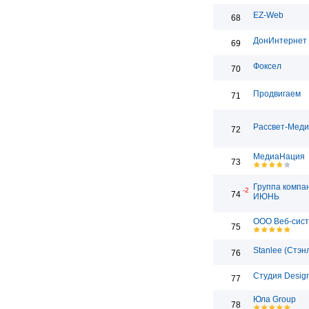
EZ-Web
68
ДонИнтернет
69
Фоксел
70
Продвигаем
71
Рассвет-Мед
72
МедиаНация
73
Группа компа
-2
74
ИЮНЬ
ООО Веб-сис
75
Stanlee (Стэн
76
Студия Desig
77
Юла Group
78