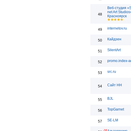
Веб-студия «
net Art Studios
48
Красноярск
internetov.ru
49
Кайдзен
50
SilentArt
51
promo.index-ar
52
src.ru
53
Сайт НН
54
BJL
55
TopGarnet
56
SE-LM
57
-38