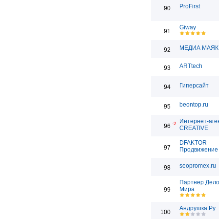
ProFirst
90
Giway
91
МЕДИА МАЯК
92
ARTtech
93
Гиперсайт
94
beontop.ru
95
Интернет-аге
-2
96
CREATIVE
DFAKTOR -
97
Продвижение 
seopromex.ru
98
Партнер Дело
Мира
99
Андрушка.Ру
100