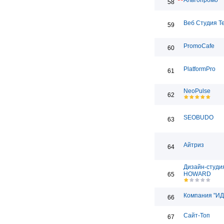
Альтопромо
58
Веб Студия T
59
PromoCafe
60
PlatformPro
61
NeoPulse
62
SEOBUDO
63
Айтриз
64
Дизайн-студи
HOWARD
65
Компания "ИД
66
Сайт-Топ
67