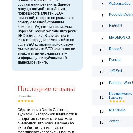
привязывался к ней при
Фабрика брен
составлении рейтинга. Данное
6
допущение даёт серьёзную
погрешность для тех SEO-
Podolsk-Medi
7
компаний, которые не размещают
ссылку с главной страницы
HEGUN
клиентов. Однако, мы не можем
8
нарушать коммерческие интересы
SEO-компаний. В случае, если
MADMONKS
9
ссылка с продвигаемого сайта на
сайт SEO-компании присутствует,
мы считаем что SEO-компания ни
RoccoS
10
в каком виде не скрывает эту
информацию и публикуем её в
Evorate
11
данном рейтинге.
Jeff-Sett
12
Panteon Web S
13
Последние отзывы
Продвижение 
Demis Group
Lacsy.ru
14
Обратились в Demis Group за
KO Studio
15
аудитом и настройкой видимости в
генеративных поисковиках. Нам
Zexler
16
объяснили, что классическое сео
тут работает иначе, нужно
формировать доверие к бренду в