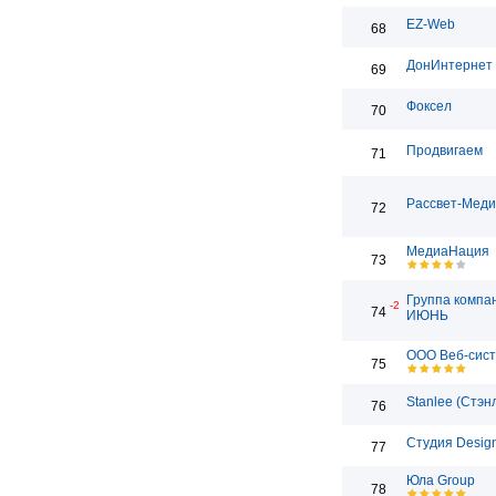
EZ-Web
68
ДонИнтернет
69
Фоксел
70
Продвигаем
71
Рассвет-Мед
72
МедиаНация
73
Группа компа
-2
74
ИЮНЬ
ООО Веб-сис
75
Stanlee (Стэн
76
Студия Desig
77
Юла Group
78