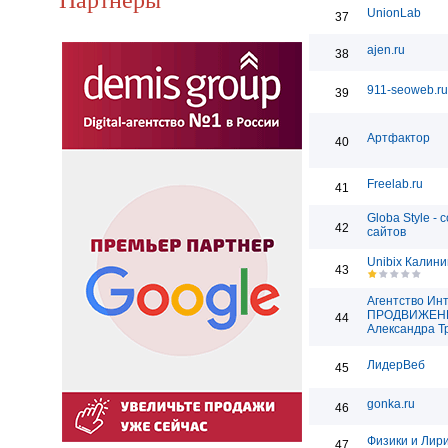
UnionLab
37
ajen.ru
38
911-seoweb.ru
39
Артфактор
40
Freelab.ru
41
Globa Style - 
42
сайтов
Unibix Калини
43
Агентство Ин
ПРОДВИЖЕН
44
Александра Т
ЛидерВеб
45
gonka.ru
46
Физики и Лир
47