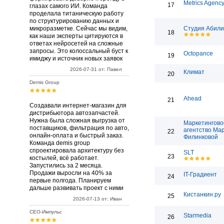
Metrics Agenc
17
глазах самого ИИ. Команда
проделала титаническую работу
по структурированию данных и
микроразметке. Сейчас мы видим,
Студия Абили
18
как наши эксперты цитируются в
ответах нейросетей на сложные
запросы. Это колоссальный буст к
Octopance
19
имиджу и источник новых заявок
2026-07-31 от: Павел
Климат
20
Demis Group
Ahead
21
Создавали интернет-магазин для
дистрибьютора автозапчастей.
Нужна была сложная выгрузка от
Маркетингово
поставщиков, фильтрация по авто,
агентство Ма
22
онлайн-оплата и быстрый заказ.
Филинковой
Команда demis group
спроектировала архитектуру без
SLT
23
костылей, всё работает.
Запустились за 2 месяца.
Продажи выросли на 40% за
IT-Градиент
24
первые полгода. Планируем
дальше развивать проект с ними
Кистанкин.ру
25
2026-07-13 от: Иван
СЕО-Импульс
Starmedia
26