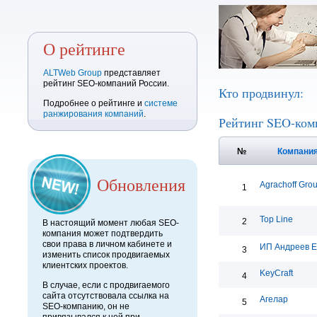
О рейтинге
ALTWeb Group
представляет
рейтинг SEO-компаний России.
Кто продвинул:
Подробнее о рейтинге и
системе
ранжирования компаний
.
Рейтинг SEO-ком
№
Компани
Обновления
Agrachoff Gro
1
Top Line
2
В настоящий момент любая SEO-
компания может подтвердить
свои права в личном кабинете и
ИП Андреев Е
3
изменить список продвигаемых
клиентских проектов.
KeyCraft
4
В случае, если с продвигаемого
сайта отсутствовала ссылка на
Агелар
5
SEO-компанию, он не