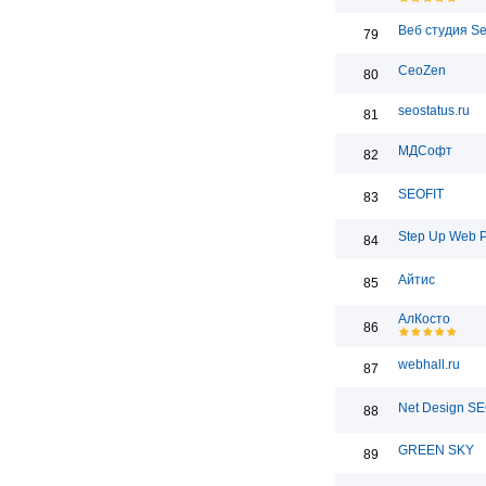
Веб студия S
79
CeoZen
80
seostatus.ru
81
МДСофт
82
SEOFIT
83
Step Up Web 
84
Айтис
85
АлКосто
86
webhall.ru
87
Net Design S
88
GREEN SKY
89