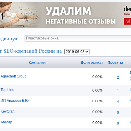
одвинул:
г SEO-компаний России на
Компания
↑
↓
Доля рынка
↑
↓
Проекты
↑
↓
Agrachoff Group
0.00%
2
Top Line
0.00%
1
ИП Андреев Е.Ю.
0.00%
4
KeyCraft
0.00%
0
Агелар
0.00%
0