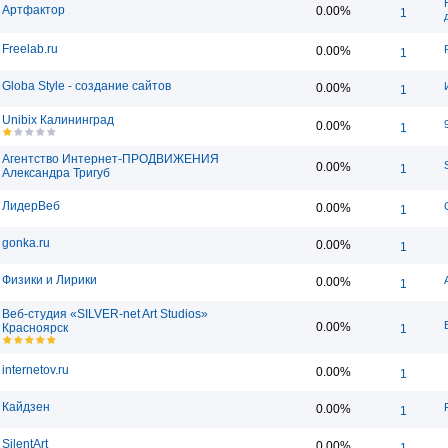
Артфактор
0.00%
1
Freelab.ru
0.00%
1
Globa Style - создание сайтов
0.00%
1
Unibix Калининград
0.00%
1
Агентство Интернет-ПРОДВИЖЕНИЯ
0.00%
1
Александра Тригуб
ЛидерВеб
0.00%
1
gonka.ru
0.00%
1
Физики и Лирики
0.00%
1
Веб-студия «SILVER-net Art Studios»
0.00%
Красноярск
1
internetov.ru
0.00%
1
Кайдзен
0.00%
1
SilentArt
0.00%
1