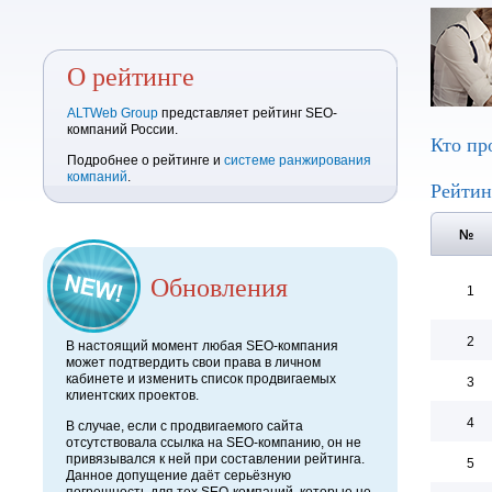
О рейтинге
ALTWeb Group
представляет рейтинг SEO-
компаний России.
Кто пр
Подробнее о рейтинге и
системе ранжирования
компаний
.
Рейтин
№
Обновления
1
2
В настоящий момент любая SEO-компания
может подтвердить свои права в личном
кабинете и изменить список продвигаемых
3
клиентских проектов.
4
В случае, если с продвигаемого сайта
отсутствовала ссылка на SEO-компанию, он не
привязывался к ней при составлении рейтинга.
5
Данное допущение даёт серьёзную