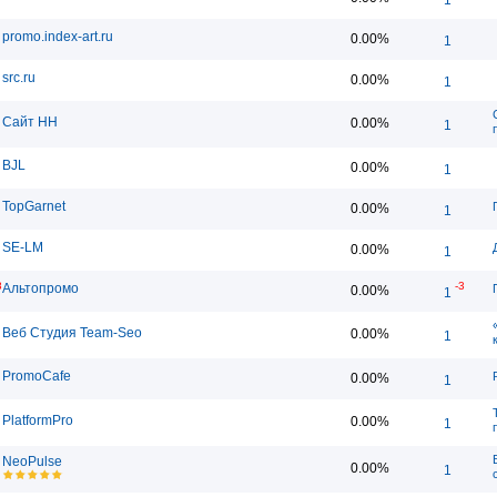
promo.index-art.ru
0.00%
1
src.ru
0.00%
1
Сайт НН
0.00%
1
BJL
0.00%
1
TopGarnet
0.00%
1
SE-LM
0.00%
1
8
-3
Альтопромо
0.00%
1
Веб Студия Team-Seo
0.00%
1
PromoCafe
0.00%
1
PlatformPro
0.00%
1
NeoPulse
0.00%
1