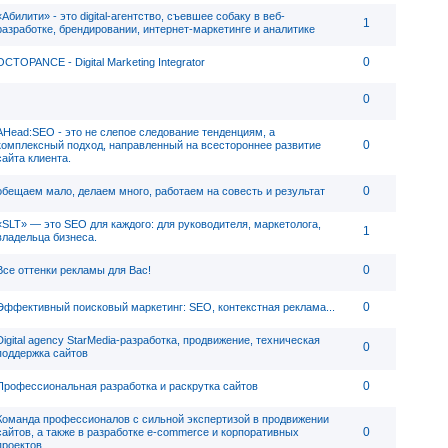
«Абилити» - это digital-агентство, съевшее собаку в веб-
1
разработке, брендировании, интернет-маркетинге и аналитике
0
OCTOPANCE - Digital Marketing Integrator
0
AHead:SEO - это не слепое следование тенденциям, а
0
комплексный подход, направленный на всестороннее развитие
сайта клиента.
0
обещаем мало, делаем много, работаем на совесть и результат
«SLT» — это SEO для каждого: для руководителя, маркетолога,
1
владельца бизнеса.
0
Все оттенки рекламы для Вас!
0
Эффективный поисковый маркетинг: SEO, контекстная реклама...
Digital agency StarMedia-разработка, продвижение, техническая
0
поддержка сайтов
0
Профессиональная разработка и раскрутка сайтов
Команда профессионалов с сильной экспертизой в продвижении
0
сайтов, а также в разработке e-commerce и корпоративных
проектов