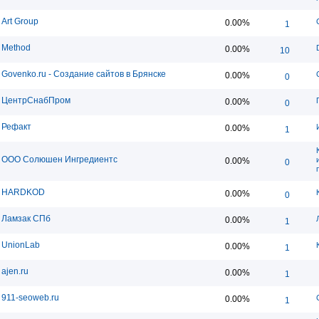
Art Group
0.00%
1
Method
0.00%
10
Govenko.ru - Создание сайтов в Брянске
0.00%
0
ЦентрСнабПром
0.00%
0
Рефакт
0.00%
1
ООО Солюшен Ингредиентс
0.00%
0
HARDKOD
0.00%
0
Ламзак СПб
0.00%
1
UnionLab
0.00%
1
ajen.ru
0.00%
1
911-seoweb.ru
0.00%
1