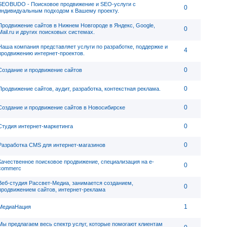
SEOBUDO - Поисковое продвижение и SEO-услуги с
0
индивидуальным подходом к Вашему проекту.
Продвижение сайтов в Нижнем Новгороде в Яндекс, Google,
0
Mail.ru и других поисковых системах.
Наша компания представляет услуги по разработке, поддержке и
4
продвижению интернет-проектов.
0
Создание и продвижение сайтов
0
Продвижение сайтов, аудит, разработка, контекстная реклама.
0
Создание и продвижение сайтов в Новосибирске
0
Студия интернет-маркетинга
0
Разработка CMS для интернет-магазинов
Качественное поисковое продвижение, специализация на e-
0
commerc
Веб-студия Рассвет-Медиа, занимается созданием,
0
продвижением сайтов, интернет-реклама
1
МедиаНация
Мы предлагаем весь спектр услуг, которые помогают клиентам