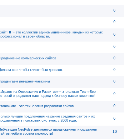
0
0
Сайт НН - это коллектив единомышленников, каждый из которых
0
профессионал в своей области.
0
0
Продвижение коммерческих сайтов
0
Делаем все, чтобы клиент был доволен.
0
Продвигаем интернет-магазины
«Играем на Опережение и Развитие» – это слоган Team-Seo ,
0
который определяет наш подход к бизнесу наших клиентов!
0
PromoCafe - это технология разработки сайтов
Только лучшие предложения на рынке создания сайтов и их
0
продвижения в поисковых системах с 2008 года.
Веб-студия NeoPulse занимается продвижением и созданием
16
сайтов любого уровня сложности!