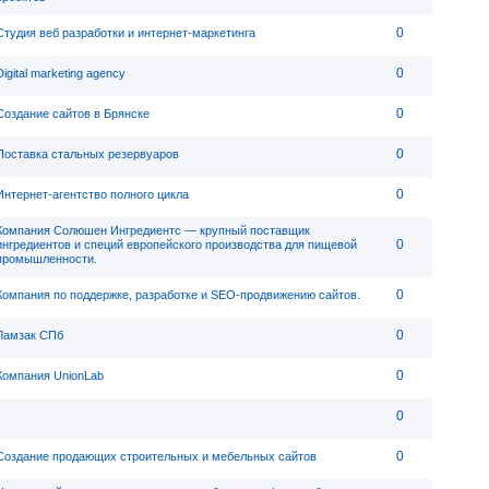
0
Студия веб разработки и интернет-маркетинга
0
Digital marketing agency
0
Создание сайтов в Брянске
0
Поставка стальных резервуаров
0
Интернет-агентство полного цикла
Компания Солюшен Ингредиентс — крупный поставщик
0
ингредиентов и специй европейского производства для пищевой
промышленности.
0
Компания по поддержке, разработке и SEO-продвижению сайтов.
0
Ламзак СПб
0
Компания UnionLab
0
0
Создание продающих строительных и мебельных сайтов