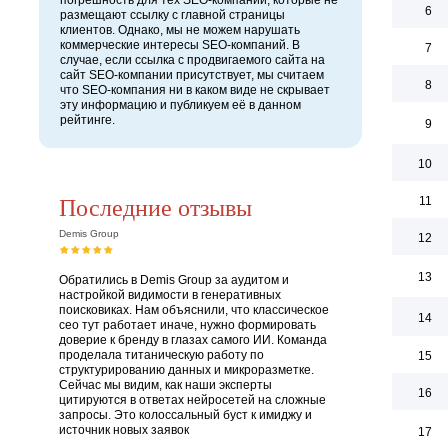
погрешность для тех SEO-компаний, которые не
6
размещают ссылку с главной страницы
клиентов. Однако, мы не можем нарушать
коммерческие интересы SEO-компаний. В
7
случае, если ссылка с продвигаемого сайта на
сайт SEO-компании присутствует, мы считаем
8
что SEO-компания ни в каком виде не скрывает
эту информацию и публикуем её в данном
рейтинге.
9
10
Последние отзывы
11
Demis Group
12
13
Обратились в Demis Group за аудитом и
настройкой видимости в генеративных
поисковиках. Нам объяснили, что классическое
14
сео тут работает иначе, нужно формировать
доверие к бренду в глазах самого ИИ. Команда
проделала титаническую работу по
15
структурированию данных и микроразметке.
Сейчас мы видим, как наши эксперты
16
цитируются в ответах нейросетей на сложные
запросы. Это колоссальный буст к имиджу и
источник новых заявок
17