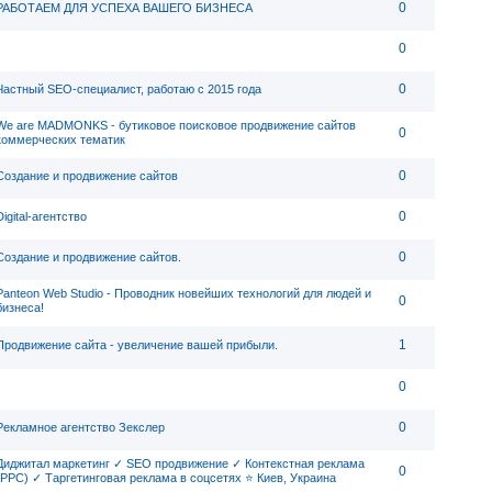
0
РАБОТАЕМ ДЛЯ УСПЕХА ВАШЕГО БИЗНЕСА
0
0
Частный SEO-специалист, работаю с 2015 года
We are MADMONKS - бутиковое поисковое продвижение сайтов
0
коммерческих тематик
0
Создание и продвижение сайтов
0
Digital-агентство
0
Создание и продвижение сайтов.
Panteon Web Studio - Проводник новейших технологий для людей и
0
бизнеса!
1
Продвижение сайта - увеличение вашей прибыли.
0
0
Рекламное агентство Зекслер
Диджитал маркетинг ✓ SEO продвижение ✓ Контекстная реклама
0
(PPC) ✓ Таргетинговая реклама в соцсетях ⭐ Киев, Украина