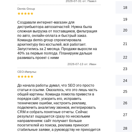
2026-07-31 от: Павел
18
Demis Group
19
Создавали интернет-магазин для
дистрибьютора автозапчастей. Нужна была
20
сложная выгрузка от поставщиков, фильтрация
по авто, онлайн-оплата и быстрый заказ.
Команда demis group спроектировала
21
архитектуру без костылей, всё работает.
Запустились за 2 месяца. Продажи выросли на
40% за первые полгода. Планируем дальше
22
развивать проект с ними
2026-07-13 от: Иван
23
СЕО-Импульс
24
До начала работы думал, что SEO это просто
статьи и ссылки. Оказалось, что это лишь часть
25
общей картины. Команда помогла привести в
порядок сайт, ускорить его, исправить
технические ошибки, настроить рекламу,
26
подключить аналитику звонков, интегрировать
CRM и собрать понятные отчеты. Сейчас
27
результат ощущается сразу по нескольким
направлениям: сайт получает больше
посетителей из поиска, реклама приносит
28
стабильные заявки, а руководству не приходится