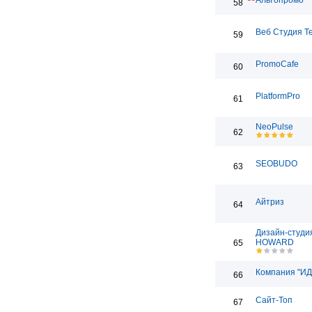
Альтопромо
58
Веб Студия T
59
PromoCafe
60
PlatformPro
61
NeoPulse
62
SEOBUDO
63
Айтриз
64
Дизайн-студи
HOWARD
65
Компания "ИД
66
Сайт-Топ
67