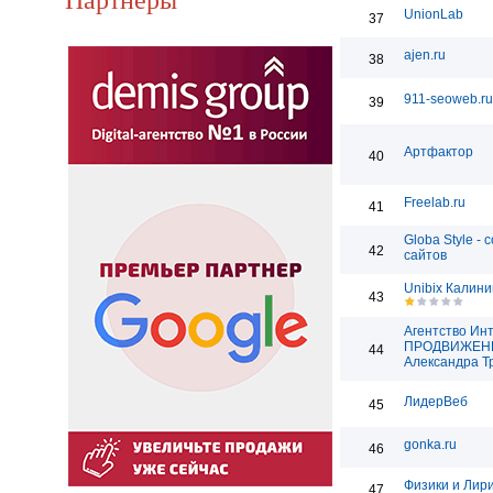
UnionLab
37
ajen.ru
38
911-seoweb.ru
39
Артфактор
40
Freelab.ru
41
Globa Style - 
42
сайтов
Unibix Калини
43
Агентство Ин
ПРОДВИЖЕН
44
Александра Т
ЛидерВеб
45
gonka.ru
46
Физики и Лир
47