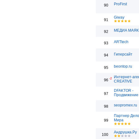
ProFirst
90
Giway
91
МЕДИА МАЯК
92
ARTtech
93
Гиперсайт
94
beontop.ru
95
Интернет-аге
-2
96
CREATIVE
DFAKTOR -
97
Продвижение 
seopromex.ru
98
Партнер Дело
Мира
99
Андрушка.Ру
100