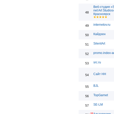
Веб-студия «
net Art Studios
48
Красноярск
internetov.ru
49
Кайдзен
50
SilentArt
51
promo.index-ar
52
src.ru
53
Сайт НН
54
BJL
55
TopGarnet
56
SE-LM
57
-38