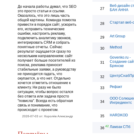
Веб-дизайн с
До начала работы думал, что SEO
27
БАН АННА
это просто статьи и ссылки.
Оказалось, что это лишь часть
общей картины. Команда помогла
Стартап веб-
28
привести в порядок сайт, ускорить
его, исправить технические
ошибки, настроить рекламу,
Art Group
29
подключить аналитику звонков,
интегрировать CRM и собрать
понятные отчеты. Сейчас
Method
30
результат ощущается сразу по
нескольким направлениям: сайт
Govenko.ru -
получает больше посетителей из
Создание сай
31
поиска, реклама приносит
Брянске
стабильные заявки, а руководству
не приходится гадать, что
ЦентрСнабП
32
окупается, а что нет. Отдельно
хочется отметить отношение к
Рефакт
клиенту. Ни разу не было
33
ситуации, чтобы вопрос остался
без ответа или задача просто
ООО Солюше
"повисла". Всегда есть обратная
34
Ингредиентс
связь и понимание, что
происходит с проектом.
HARDKOD
35
2026-07-03 от: Королёв Александр
42
Ламзак СПб
36
Партнёры