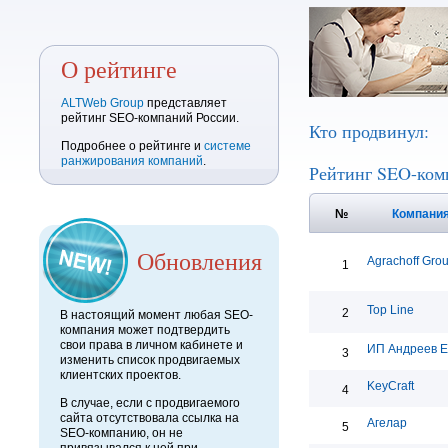
О рейтинге
ALTWeb Group
представляет
рейтинг SEO-компаний России.
Кто продвинул:
Подробнее о рейтинге и
системе
ранжирования компаний
.
Рейтинг SEO-ком
№
Компани
Обновления
Agrachoff Gro
1
Top Line
2
В настоящий момент любая SEO-
компания может подтвердить
свои права в личном кабинете и
ИП Андреев Е
3
изменить список продвигаемых
клиентских проектов.
KeyCraft
4
В случае, если с продвигаемого
сайта отсутствовала ссылка на
Агелар
5
SEO-компанию, он не