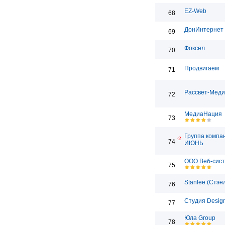
EZ-Web
68
ДонИнтернет
69
Фоксел
70
Продвигаем
71
Рассвет-Мед
72
МедиаНация
73
Группа компа
-2
74
ИЮНЬ
ООО Веб-сис
75
Stanlee (Стэн
76
Студия Desig
77
Юла Group
78