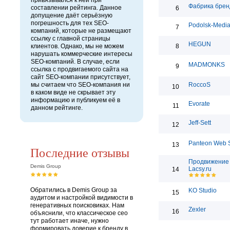
привязывался к ней при
Фабрика брен
составлении рейтинга. Данное
6
допущение даёт серьёзную
погрешность для тех SEO-
Podolsk-Medi
7
компаний, которые не размещают
ссылку с главной страницы
HEGUN
клиентов. Однако, мы не можем
8
нарушать коммерческие интересы
SEO-компаний. В случае, если
MADMONKS
9
ссылка с продвигаемого сайта на
сайт SEO-компании присутствует,
мы считаем что SEO-компания ни
RoccoS
10
в каком виде не скрывает эту
информацию и публикуем её в
Evorate
11
данном рейтинге.
Jeff-Sett
12
Panteon Web S
13
Последние отзывы
Продвижение 
Demis Group
Lacsy.ru
14
Обратились в Demis Group за
KO Studio
15
аудитом и настройкой видимости в
генеративных поисковиках. Нам
Zexler
16
объяснили, что классическое сео
тут работает иначе, нужно
формировать доверие к бренду в