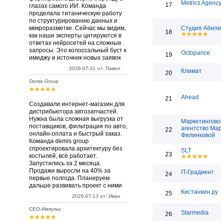
Metrics Agenc
17
глазах самого ИИ. Команда
проделала титаническую работу
по структурированию данных и
микроразметке. Сейчас мы видим,
Студия Абили
18
как наши эксперты цитируются в
ответах нейросетей на сложные
запросы. Это колоссальный буст к
Octopance
19
имиджу и источник новых заявок
2026-07-31 от: Павел
Климат
20
Demis Group
Ahead
21
Создавали интернет-магазин для
дистрибьютора автозапчастей.
Нужна была сложная выгрузка от
Маркетингово
поставщиков, фильтрация по авто,
агентство Ма
22
онлайн-оплата и быстрый заказ.
Филинковой
Команда demis group
спроектировала архитектуру без
SLT
23
костылей, всё работает.
Запустились за 2 месяца.
Продажи выросли на 40% за
IT-Градиент
24
первые полгода. Планируем
дальше развивать проект с ними
Кистанкин.ру
25
2026-07-13 от: Иван
СЕО-Импульс
Starmedia
26