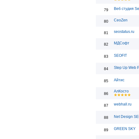
Веб студия S
79
CeoZen
80
seostatus.ru
81
МДСофт
82
SEOFIT
83
Step Up Web 
84
Айтис
85
АлКосто
86
webhall.ru
87
Net Design S
88
GREEN SKY
89