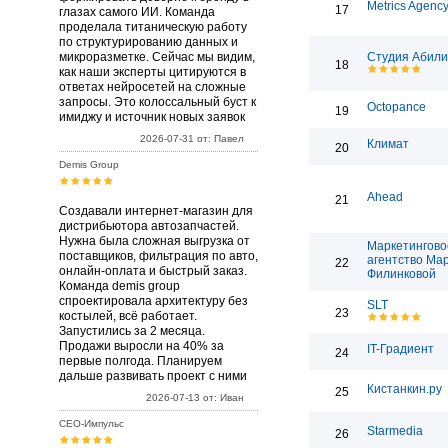
Metrics Agenc
17
глазах самого ИИ. Команда
проделала титаническую работу
по структурированию данных и
микроразметке. Сейчас мы видим,
Студия Абили
18
как наши эксперты цитируются в
ответах нейросетей на сложные
запросы. Это колоссальный буст к
Octopance
19
имиджу и источник новых заявок
2026-07-31 от: Павел
Климат
20
Demis Group
Ahead
21
Создавали интернет-магазин для
дистрибьютора автозапчастей.
Нужна была сложная выгрузка от
Маркетингово
поставщиков, фильтрация по авто,
агентство Ма
22
онлайн-оплата и быстрый заказ.
Филинковой
Команда demis group
спроектировала архитектуру без
SLT
23
костылей, всё работает.
Запустились за 2 месяца.
Продажи выросли на 40% за
IT-Градиент
24
первые полгода. Планируем
дальше развивать проект с ними
Кистанкин.ру
25
2026-07-13 от: Иван
СЕО-Импульс
Starmedia
26