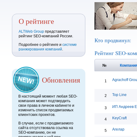
О рейтинге
ALTWeb Group
представляет
рейтинг SEO-компаний России.
Кто продвинул:
Подробнее о рейтинге и
системе
ранжирования компаний
.
Рейтинг SEO-ком
№
Компани
Обновления
Agrachoff Gro
1
Top Line
2
В настоящий момент любая SEO-
компания может подтвердить
свои права в личном кабинете и
ИП Андреев Е
3
изменить список продвигаемых
клиентских проектов.
KeyCraft
4
В случае, если с продвигаемого
сайта отсутствовала ссылка на
Агелар
5
SEO-компанию, он не