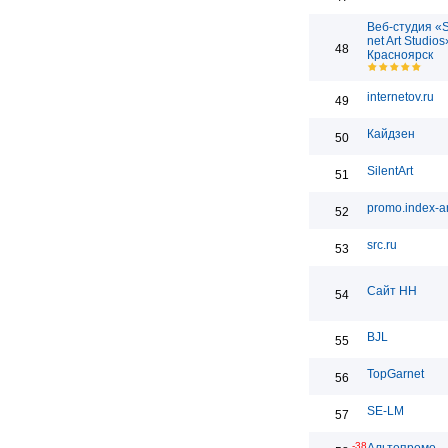
Веб-студия «
net Art Studios
48
Красноярск
internetov.ru
49
Кайдзен
50
SilentArt
51
promo.index-ar
52
src.ru
53
Сайт НН
54
BJL
55
TopGarnet
56
SE-LM
57
-38