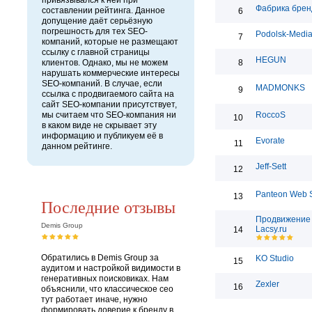
привязывался к ней при
Фабрика брен
составлении рейтинга. Данное
6
допущение даёт серьёзную
погрешность для тех SEO-
Podolsk-Medi
7
компаний, которые не размещают
ссылку с главной страницы
HEGUN
клиентов. Однако, мы не можем
8
нарушать коммерческие интересы
SEO-компаний. В случае, если
MADMONKS
9
ссылка с продвигаемого сайта на
сайт SEO-компании присутствует,
мы считаем что SEO-компания ни
RoccoS
10
в каком виде не скрывает эту
информацию и публикуем её в
Evorate
11
данном рейтинге.
Jeff-Sett
12
Panteon Web S
13
Последние отзывы
Продвижение 
Demis Group
Lacsy.ru
14
Обратились в Demis Group за
KO Studio
15
аудитом и настройкой видимости в
генеративных поисковиках. Нам
Zexler
16
объяснили, что классическое сео
тут работает иначе, нужно
формировать доверие к бренду в