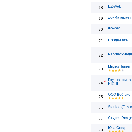
EZ-Web
68
ДонИнтернет
69
Фоксел
70
Продвигаем
71
Рассвет-Мед
72
МедиаНация
73
Группа компа
-2
74
ИЮНЬ
ООО Веб-сис
75
Stanlee (Стэн
76
Студия Desig
77
Юла Group
78