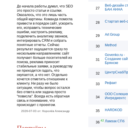
Веб-дизайн с
До начала работы думал, что SEO
27
БАН АННА
это просто статьи и ссылки.
Оказалось, что это лишь часть
общей картины. Команда помогла
Стартап веб-
28
привести в порядок сайт, ускорить
его, исправить технические
ошибки, настроить рекламу,
Art Group
29
подключить аналитику звонков,
интегрировать CRM и собрать
понятные отчеты. Сейчас
Method
30
результат ощущается сразу по
нескольким направлениям: сайт
Govenko.ru -
получает больше посетителей из
Создание сай
31
поиска, реклама приносит
Брянске
стабильные заявки, а руководству
не приходится гадать, что
ЦентрСнабП
32
окупается, а что нет. Отдельно
хочется отметить отношение к
Рефакт
клиенту. Ни разу не было
33
ситуации, чтобы вопрос остался
без ответа или задача просто
ООО Солюше
"повисла". Всегда есть обратная
34
Ингредиентс
связь и понимание, что
происходит с проектом.
HARDKOD
35
2026-07-03 от: Королёв Александр
42
Ламзак СПб
36
Партнёры