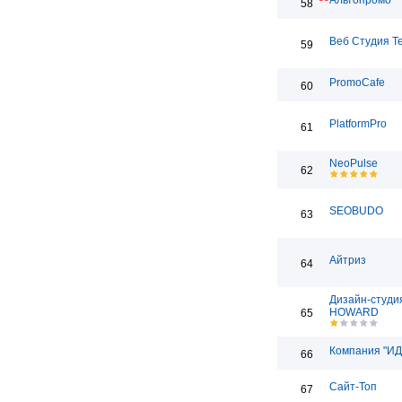
Альтопромо
58
Веб Студия T
59
PromoCafe
60
PlatformPro
61
NeoPulse
62
SEOBUDO
63
Айтриз
64
Дизайн-студи
HOWARD
65
Компания "ИД
66
Сайт-Топ
67