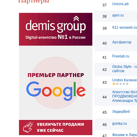
UnionLab
37
ajen.ru
38
911-seoweb.ru
39
Артфактор
40
Freelab.ru
41
Globa Style - 
42
сайтов
Unibix Калини
43
Агентство Ин
ПРОДВИЖЕН
44
Александра Т
ЛидерВеб
45
gonka.ru
46
Физики и Лир
47