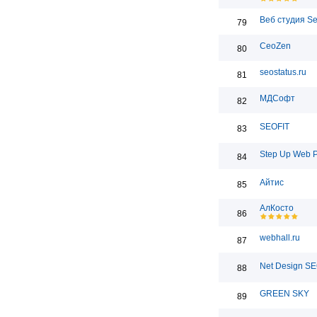
Веб студия S
79
CeoZen
80
seostatus.ru
81
МДСофт
82
SEOFIT
83
Step Up Web 
84
Айтис
85
АлКосто
86
webhall.ru
87
Net Design S
88
GREEN SKY
89