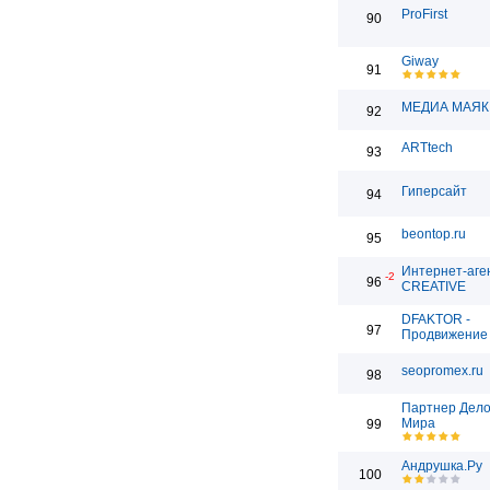
ProFirst
90
Giway
91
МЕДИА МАЯК
92
ARTtech
93
Гиперсайт
94
beontop.ru
95
Интернет-аге
-2
96
CREATIVE
DFAKTOR -
97
Продвижение 
seopromex.ru
98
Партнер Дело
Мира
99
Андрушка.Ру
100