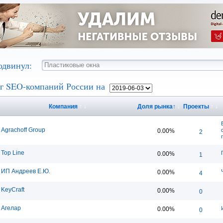
одвинул:
г SEO-компаний России на
Компания
↑
↓
Доля рынка
↑
↓
Проекты
↑
↓
Agrachoff Group
0.00%
2
Top Line
0.00%
1
ИП Андреев Е.Ю.
0.00%
4
KeyCraft
0.00%
0
Агелар
0.00%
0