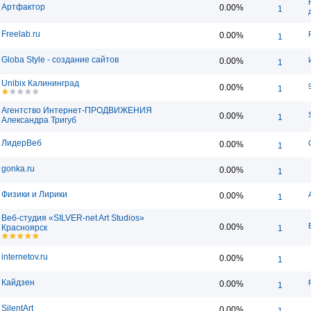
Артфактор
0.00%
1
Freelab.ru
0.00%
1
Globa Style - создание сайтов
0.00%
1
Unibix Калининград
0.00%
1
Агентство Интернет-ПРОДВИЖЕНИЯ
0.00%
1
Александра Тригуб
ЛидерВеб
0.00%
1
gonka.ru
0.00%
1
Физики и Лирики
0.00%
1
Веб-студия «SILVER-net Art Studios»
0.00%
Красноярск
1
internetov.ru
0.00%
1
Кайдзен
0.00%
1
SilentArt
0.00%
1