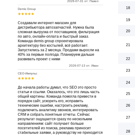
2026-07-31 от: Павел
18
Demis Group
19
Создавали интернет-магазин для
дистрибьютора автозапчастей. Нужна была
20
сложная выгрузка от поставщиков, фильтрация
по авто, онлайн-оплата и быстрый заказ.
Команда demis group спроектировала
21
архитектуру без костылей, всё работает.
Запустились за 2 месяца. Продажи выросли на
40% за первые полгода. Планируем дальше
22
развивать проект с ними
2026-07-13 от: Иван
23
СЕО-Импульс
24
До начала работы думал, что SEO это просто
статьи и ссылки. Оказалось, что это лишь часть
25
общей картины. Команда помогла привести в
порядок сайт, ускорить его, исправить
технические ошибки, настроить рекламу,
26
подключить аналитику звонков, интегрировать
CRM и собрать понятные отчеты. Сейчас
27
результат ощущается сразу по нескольким
направлениям: сайт получает больше
посетителей из поиска, реклама приносит
28
стабильные заявки, а руководству не приходится