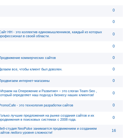
0
0
Сайт НН - это коллектив единомышленников, каждый из которых
0
профессионал в своей области.
0
0
Продвижение коммерческих сайтов
0
Делаем все, чтобы клиент был доволен.
0
Продвигаем интернет-магазины
«Играем на Опережение и Развитие» – это слоган Team-Seo ,
0
который определяет наш подход к бизнесу наших клиентов!
0
PromoCafe - это технология разработки сайтов
Только лучшие предложения на рынке создания сайтов и их
0
продвижения в поисковых системах с 2008 года.
Веб-студия NeoPulse занимается продвижением и созданием
16
сайтов любого уровня сложности!