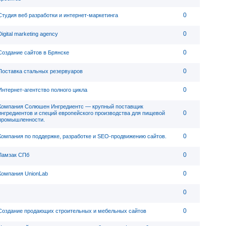
0
Студия веб разработки и интернет-маркетинга
0
Digital marketing agency
0
Создание сайтов в Брянске
0
Поставка стальных резервуаров
0
Интернет-агентство полного цикла
Компания Солюшен Ингредиентс — крупный поставщик
0
ингредиентов и специй европейского производства для пищевой
промышленности.
0
Компания по поддержке, разработке и SEO-продвижению сайтов.
0
Ламзак СПб
0
Компания UnionLab
0
0
Создание продающих строительных и мебельных сайтов