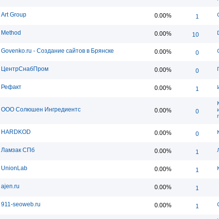
Art Group
0.00%
1
Method
0.00%
10
Govenko.ru - Создание сайтов в Брянске
0.00%
0
ЦентрСнабПром
0.00%
0
Рефакт
0.00%
1
ООО Солюшен Ингредиентс
0.00%
0
HARDKOD
0.00%
0
Ламзак СПб
0.00%
1
UnionLab
0.00%
1
ajen.ru
0.00%
1
911-seoweb.ru
0.00%
1