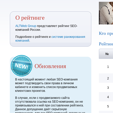
О рейтинге
ALTWeb Group
представляет рейтинг SEO-
компаний России.
Кто пр
Подробнее о рейтинге и
системе ранжирования
компаний
.
Рейтин
№
Обновления
1
2
В настоящий момент любая SEO-компания
может подтвердить свои права в личном
кабинете и изменить список продвигаемых
3
клиентских проектов.
4
В случае, если с продвигаемого сайта
отсутствовала ссылка на SEO-компанию, он не
привязывался к ней при составлении рейтинга.
5
Данное допущение даёт серьёзную