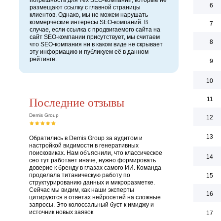
погрешность для тех SEO-компаний, которые не
6
размещают ссылку с главной страницы
клиентов. Однако, мы не можем нарушать
коммерческие интересы SEO-компаний. В
7
случае, если ссылка с продвигаемого сайта на
сайт SEO-компании присутствует, мы считаем
8
что SEO-компания ни в каком виде не скрывает
эту информацию и публикуем её в данном
рейтинге.
9
10
Последние отзывы
11
Demis Group
12
13
Обратились в Demis Group за аудитом и
настройкой видимости в генеративных
поисковиках. Нам объяснили, что классическое
14
сео тут работает иначе, нужно формировать
доверие к бренду в глазах самого ИИ. Команда
проделала титаническую работу по
15
структурированию данных и микроразметке.
Сейчас мы видим, как наши эксперты
16
цитируются в ответах нейросетей на сложные
запросы. Это колоссальный буст к имиджу и
источник новых заявок
17