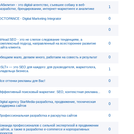
«Абилити» - это digital-агентство, съевшее собаку в веб-
1
разработке, брендировании, интернет-маркетинге и аналитике
0
OCTOPANCE - Digital Marketing Integrator
0
AHead:SEO - это не слепое следование тенденциям, а
0
комплексный подход, направленный на всестороннее развитие
сайта клиента.
0
обещаем мало, делаем много, работаем на совесть и результат
«SLT» — это SEO для каждого: для руководителя, маркетолога,
1
владельца бизнеса.
0
Все оттенки рекламы для Вас!
0
Эффективный поисковый маркетинг: SEO, контекстная реклама...
Digital agency StarMedia-разработка, продвижение, техническая
0
поддержка сайтов
0
Профессиональная разработка и раскрутка сайтов
Команда профессионалов с сильной экспертизой в продвижении
0
сайтов, а также в разработке e-commerce и корпоративных
проектов