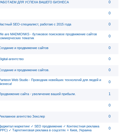
0
РАБОТАЕМ ДЛЯ УСПЕХА ВАШЕГО БИЗНЕСА
0
0
Частный SEO-специалист, работаю с 2015 года
We are MADMONKS - бутиковое поисковое продвижение сайтов
0
коммерческих тематик
0
Создание и продвижение сайтов
0
Digital-агентство
0
Создание и продвижение сайтов.
Panteon Web Studio - Проводник новейших технологий для людей и
0
бизнеса!
1
Продвижение сайта - увеличение вашей прибыли.
0
0
Рекламное агентство Зекслер
Диджитал маркетинг ✓ SEO продвижение ✓ Контекстная реклама
0
(PPC) ✓ Таргетинговая реклама в соцсетях ⭐ Киев, Украина