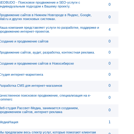
SEOBUDO - Поисковое продвижение и SEO-услуги с
0
индивидуальным подходом к Вашему проекту.
Продвижение сайтов в Нижнем Новгороде в Яндекс, Google,
0
Mail.ru и других поисковых системах.
Наша компания представляет услуги по разработке, поддержке и
4
продвижению интернет-проектов.
0
Создание и продвижение сайтов
0
Продвижение сайтов, аудит, разработка, контекстная реклама.
0
Создание и продвижение сайтов в Новосибирске
0
Студия интернет-маркетинга
0
Разработка CMS для интернет-магазинов
Качественное поисковое продвижение, специализация на e-
0
commerc
Веб-студия Рассвет-Медиа, занимается созданием,
0
продвижением сайтов, интернет-реклама
1
МедиаНация
Мы предлагаем весь спектр услуг, которые помогают клиентам