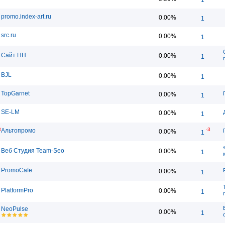
promo.index-art.ru
0.00%
1
src.ru
0.00%
1
Сайт НН
0.00%
1
BJL
0.00%
1
TopGarnet
0.00%
1
SE-LM
0.00%
1
8
-3
Альтопромо
0.00%
1
Веб Студия Team-Seo
0.00%
1
PromoCafe
0.00%
1
PlatformPro
0.00%
1
NeoPulse
0.00%
1