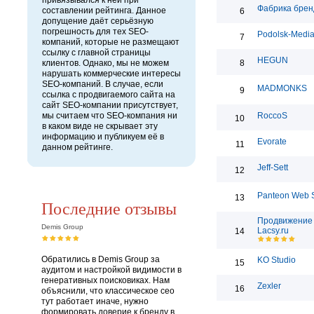
привязывался к ней при
Фабрика брен
составлении рейтинга. Данное
6
допущение даёт серьёзную
погрешность для тех SEO-
Podolsk-Medi
7
компаний, которые не размещают
ссылку с главной страницы
HEGUN
клиентов. Однако, мы не можем
8
нарушать коммерческие интересы
SEO-компаний. В случае, если
MADMONKS
9
ссылка с продвигаемого сайта на
сайт SEO-компании присутствует,
мы считаем что SEO-компания ни
RoccoS
10
в каком виде не скрывает эту
информацию и публикуем её в
Evorate
11
данном рейтинге.
Jeff-Sett
12
Panteon Web S
13
Последние отзывы
Продвижение 
Demis Group
Lacsy.ru
14
Обратились в Demis Group за
KO Studio
15
аудитом и настройкой видимости в
генеративных поисковиках. Нам
Zexler
16
объяснили, что классическое сео
тут работает иначе, нужно
формировать доверие к бренду в