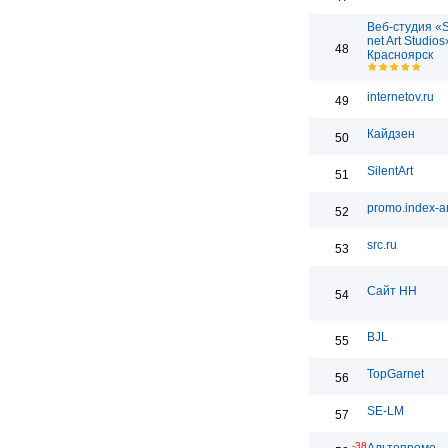
Веб-студия «
net Art Studios
48
Красноярск
internetov.ru
49
Кайдзен
50
SilentArt
51
promo.index-ar
52
src.ru
53
Сайт НН
54
BJL
55
TopGarnet
56
SE-LM
57
-38