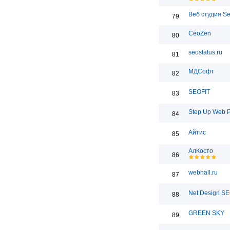
Веб студия S
79
CeoZen
80
seostatus.ru
81
МДСофт
82
SEOFIT
83
Step Up Web 
84
Айтис
85
АлКосто
86
webhall.ru
87
Net Design S
88
GREEN SKY
89