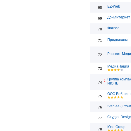
EZ-Web
68
ДонИнтернет
69
Фоксел
70
Продвигаем
71
Рассвет-Мед
72
МедиаНация
73
Группа компа
-2
74
ИЮНЬ
ООО Веб-сис
75
Stanlee (Стэн
76
Студия Desig
77
Юла Group
78