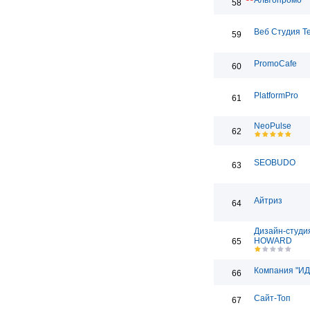
Альтопромо
58
Веб Студия T
59
PromoCafe
60
PlatformPro
61
NeoPulse
62
SEOBUDO
63
Айтриз
64
Дизайн-студи
HOWARD
65
Компания "ИД
66
Сайт-Топ
67