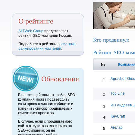
О рейтинге
ALTWeb Group
представляет
рейтинг SEO-компаний России.
Кто продвинул:
Подробнее о рейтинге и
системе
ранжирования компаний
.
Рейтинг SEO-ком
№
Компани
Обновления
Agrachoff Gro
1
Top Line
2
В настоящий момент любая SEO-
компания может подтвердить
свои права в личном кабинете и
ИП Андреев Е
3
изменить список продвигаемых
клиентских проектов.
KeyCraft
4
В случае, если с продвигаемого
сайта отсутствовала ссылка на
Агелар
5
SEO-компанию, он не