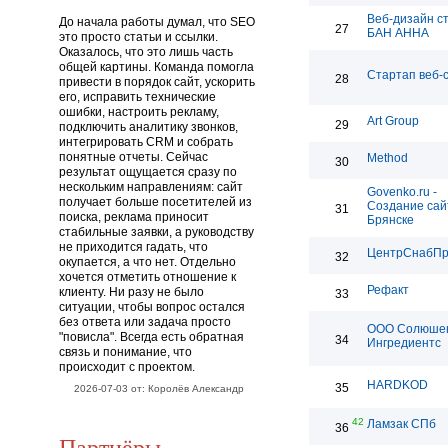
Веб-дизайн с
До начала работы думал, что SEO
27
БАН АННА
это просто статьи и ссылки.
Оказалось, что это лишь часть
общей картины. Команда помогла
Стартап веб-
28
привести в порядок сайт, ускорить
его, исправить технические
ошибки, настроить рекламу,
Art Group
29
подключить аналитику звонков,
интегрировать CRM и собрать
понятные отчеты. Сейчас
Method
30
результат ощущается сразу по
нескольким направлениям: сайт
Govenko.ru -
получает больше посетителей из
Создание сай
31
поиска, реклама приносит
Брянске
стабильные заявки, а руководству
не приходится гадать, что
ЦентрСнабП
32
окупается, а что нет. Отдельно
хочется отметить отношение к
Рефакт
клиенту. Ни разу не было
33
ситуации, чтобы вопрос остался
без ответа или задача просто
ООО Солюше
"повисла". Всегда есть обратная
34
Ингредиентс
связь и понимание, что
происходит с проектом.
HARDKOD
35
2026-07-03 от: Королёв Александр
42
Ламзак СПб
36
Партнёры