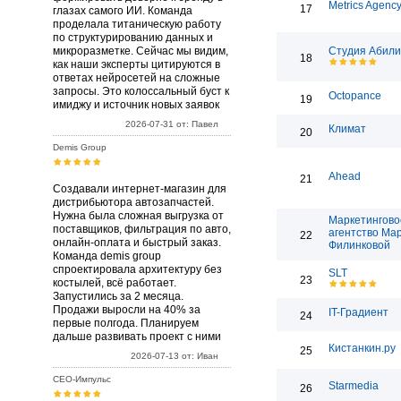
Metrics Agenc
17
глазах самого ИИ. Команда
проделала титаническую работу
по структурированию данных и
микроразметке. Сейчас мы видим,
Студия Абили
18
как наши эксперты цитируются в
ответах нейросетей на сложные
запросы. Это колоссальный буст к
Octopance
19
имиджу и источник новых заявок
2026-07-31 от: Павел
Климат
20
Demis Group
Ahead
21
Создавали интернет-магазин для
дистрибьютора автозапчастей.
Нужна была сложная выгрузка от
Маркетингово
поставщиков, фильтрация по авто,
агентство Ма
22
онлайн-оплата и быстрый заказ.
Филинковой
Команда demis group
спроектировала архитектуру без
SLT
23
костылей, всё работает.
Запустились за 2 месяца.
Продажи выросли на 40% за
IT-Градиент
24
первые полгода. Планируем
дальше развивать проект с ними
Кистанкин.ру
25
2026-07-13 от: Иван
СЕО-Импульс
Starmedia
26