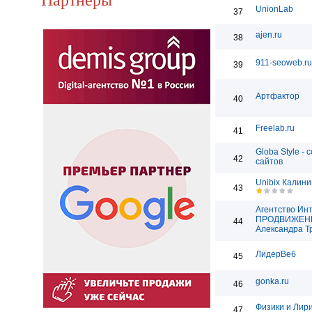
UnionLab
37
ajen.ru
38
911-seoweb.ru
39
Артфактор
40
Freelab.ru
41
Globa Style - 
42
сайтов
Unibix Калини
43
Агентство Ин
ПРОДВИЖЕН
44
Александра Т
ЛидерВеб
45
gonka.ru
46
Физики и Лир
47