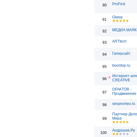
ProFirst
90
Giway
91
МЕДИА МАЯК
92
ARTtech
93
Гиперсайт
94
beontop.ru
95
Интернет-аге
-2
96
CREATIVE
DFAKTOR -
97
Продвижение 
seopromex.ru
98
Партнер Дело
Мира
99
Андрушка.Ру
100