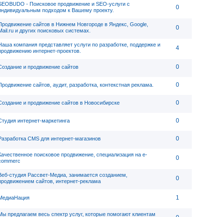
SEOBUDO - Поисковое продвижение и SEO-услуги с
0
индивидуальным подходом к Вашему проекту.
Продвижение сайтов в Нижнем Новгороде в Яндекс, Google,
0
Mail.ru и других поисковых системах.
Наша компания представляет услуги по разработке, поддержке и
4
продвижению интернет-проектов.
0
Создание и продвижение сайтов
0
Продвижение сайтов, аудит, разработка, контекстная реклама.
0
Создание и продвижение сайтов в Новосибирске
0
Студия интернет-маркетинга
0
Разработка CMS для интернет-магазинов
Качественное поисковое продвижение, специализация на e-
0
commerc
Веб-студия Рассвет-Медиа, занимается созданием,
0
продвижением сайтов, интернет-реклама
1
МедиаНация
Мы предлагаем весь спектр услуг, которые помогают клиентам