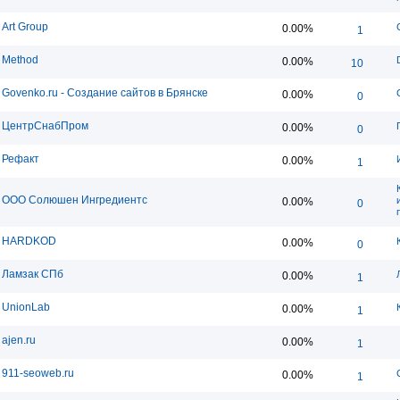
Art Group
0.00%
1
Method
0.00%
10
Govenko.ru - Создание сайтов в Брянске
0.00%
0
ЦентрСнабПром
0.00%
0
Рефакт
0.00%
1
ООО Солюшен Ингредиентс
0.00%
0
HARDKOD
0.00%
0
Ламзак СПб
0.00%
1
UnionLab
0.00%
1
ajen.ru
0.00%
1
911-seoweb.ru
0.00%
1