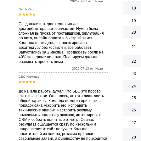
2026-07-31 от: Павел
18
Demis Group
19
Создавали интернет-магазин для
дистрибьютора автозапчастей. Нужна была
20
сложная выгрузка от поставщиков, фильтрация
по авто, онлайн-оплата и быстрый заказ.
Команда demis group спроектировала
21
архитектуру без костылей, всё работает.
Запустились за 2 месяца. Продажи выросли на
40% за первые полгода. Планируем дальше
22
развивать проект с ними
2026-07-13 от: Иван
23
СЕО-Импульс
24
До начала работы думал, что SEO это просто
статьи и ссылки. Оказалось, что это лишь часть
25
общей картины. Команда помогла привести в
порядок сайт, ускорить его, исправить
технические ошибки, настроить рекламу,
26
подключить аналитику звонков, интегрировать
CRM и собрать понятные отчеты. Сейчас
27
результат ощущается сразу по нескольким
направлениям: сайт получает больше
посетителей из поиска, реклама приносит
28
стабильные заявки, а руководству не приходится