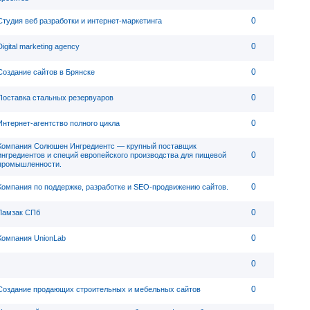
0
Студия веб разработки и интернет-маркетинга
0
Digital marketing agency
0
Создание сайтов в Брянске
0
Поставка стальных резервуаров
0
Интернет-агентство полного цикла
Компания Солюшен Ингредиентс — крупный поставщик
0
ингредиентов и специй европейского производства для пищевой
промышленности.
0
Компания по поддержке, разработке и SEO-продвижению сайтов.
0
Ламзак СПб
0
Компания UnionLab
0
0
Создание продающих строительных и мебельных сайтов