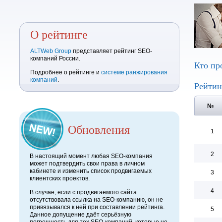
О рейтинге
ALTWeb Group
представляет рейтинг SEO-
компаний России.
Кто пр
Подробнее о рейтинге и
системе ранжирования
компаний
.
Рейтин
№
Обновления
1
2
В настоящий момент любая SEO-компания
может подтвердить свои права в личном
кабинете и изменить список продвигаемых
3
клиентских проектов.
4
В случае, если с продвигаемого сайта
отсутствовала ссылка на SEO-компанию, он не
привязывался к ней при составлении рейтинга.
5
Данное допущение даёт серьёзную