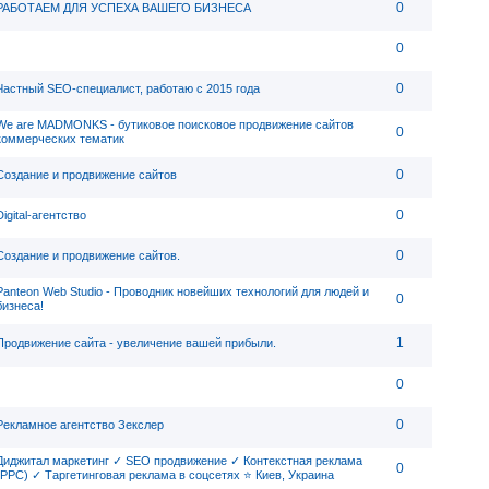
0
РАБОТАЕМ ДЛЯ УСПЕХА ВАШЕГО БИЗНЕСА
0
0
Частный SEO-специалист, работаю с 2015 года
We are MADMONKS - бутиковое поисковое продвижение сайтов
0
коммерческих тематик
0
Создание и продвижение сайтов
0
Digital-агентство
0
Создание и продвижение сайтов.
Panteon Web Studio - Проводник новейших технологий для людей и
0
бизнеса!
1
Продвижение сайта - увеличение вашей прибыли.
0
0
Рекламное агентство Зекслер
Диджитал маркетинг ✓ SEO продвижение ✓ Контекстная реклама
0
(PPC) ✓ Таргетинговая реклама в соцсетях ⭐ Киев, Украина