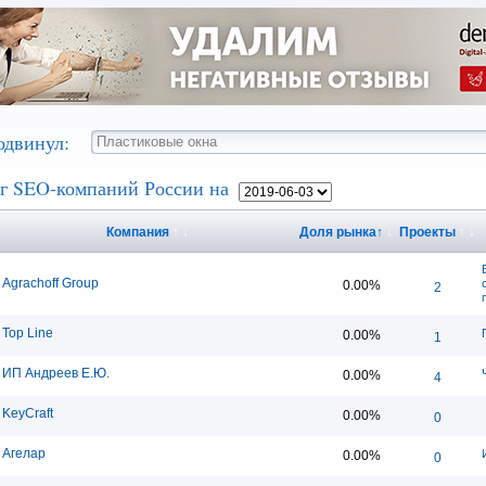
одвинул:
г SEO-компаний России на
Компания
↑
↓
Доля рынка
↑
↓
Проекты
↑
↓
Agrachoff Group
0.00%
2
Top Line
0.00%
1
ИП Андреев Е.Ю.
0.00%
4
KeyCraft
0.00%
0
Агелар
0.00%
0