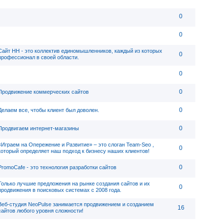
0
0
Сайт НН - это коллектив единомышленников, каждый из которых
0
профессионал в своей области.
0
0
Продвижение коммерческих сайтов
0
Делаем все, чтобы клиент был доволен.
0
Продвигаем интернет-магазины
«Играем на Опережение и Развитие» – это слоган Team-Seo ,
0
который определяет наш подход к бизнесу наших клиентов!
0
PromoCafe - это технология разработки сайтов
Только лучшие предложения на рынке создания сайтов и их
0
продвижения в поисковых системах с 2008 года.
Веб-студия NeoPulse занимается продвижением и созданием
16
сайтов любого уровня сложности!