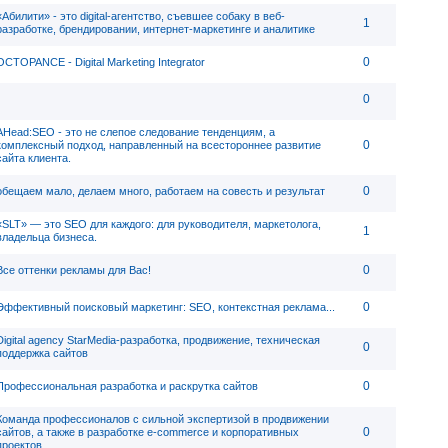
«Абилити» - это digital-агентство, съевшее собаку в веб-
1
разработке, брендировании, интернет-маркетинге и аналитике
0
OCTOPANCE - Digital Marketing Integrator
0
AHead:SEO - это не слепое следование тенденциям, а
0
комплексный подход, направленный на всестороннее развитие
сайта клиента.
0
обещаем мало, делаем много, работаем на совесть и результат
«SLT» — это SEO для каждого: для руководителя, маркетолога,
1
владельца бизнеса.
0
Все оттенки рекламы для Вас!
0
Эффективный поисковый маркетинг: SEO, контекстная реклама...
Digital agency StarMedia-разработка, продвижение, техническая
0
поддержка сайтов
0
Профессиональная разработка и раскрутка сайтов
Команда профессионалов с сильной экспертизой в продвижении
0
сайтов, а также в разработке e-commerce и корпоративных
проектов