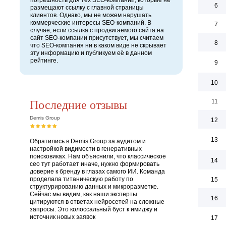
погрешность для тех SEO-компаний, которые не
6
размещают ссылку с главной страницы
клиентов. Однако, мы не можем нарушать
коммерческие интересы SEO-компаний. В
7
случае, если ссылка с продвигаемого сайта на
сайт SEO-компании присутствует, мы считаем
8
что SEO-компания ни в каком виде не скрывает
эту информацию и публикуем её в данном
рейтинге.
9
10
Последние отзывы
11
Demis Group
12
13
Обратились в Demis Group за аудитом и
настройкой видимости в генеративных
поисковиках. Нам объяснили, что классическое
14
сео тут работает иначе, нужно формировать
доверие к бренду в глазах самого ИИ. Команда
проделала титаническую работу по
15
структурированию данных и микроразметке.
Сейчас мы видим, как наши эксперты
16
цитируются в ответах нейросетей на сложные
запросы. Это колоссальный буст к имиджу и
источник новых заявок
17