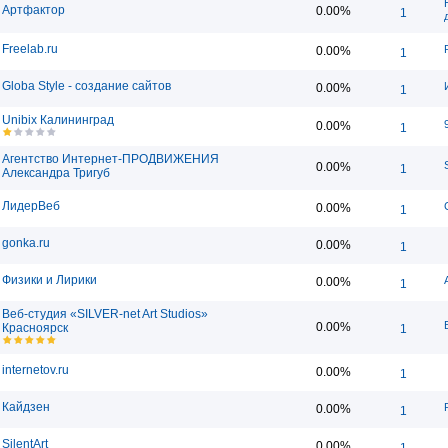
Артфактор
0.00%
1
Freelab.ru
0.00%
1
Globa Style - создание сайтов
0.00%
1
Unibix Калининград
0.00%
1
Агентство Интернет-ПРОДВИЖЕНИЯ
0.00%
1
Александра Тригуб
ЛидерВеб
0.00%
1
gonka.ru
0.00%
1
Физики и Лирики
0.00%
1
Веб-студия «SILVER-net Art Studios»
0.00%
Красноярск
1
internetov.ru
0.00%
1
Кайдзен
0.00%
1
SilentArt
0.00%
1