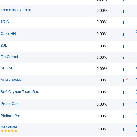
promo.index-art.ru
0.00%
1
src.ru
0.00%
1
Сайт НН
0.00%
1
BJL
0.00%
1
TopGarnet
0.00%
1
SE-LM
0.00%
1
8
-3
Альтопромо
0.00%
1
Веб Студия Team-Seo
0.00%
1
PromoCafe
0.00%
1
PlatformPro
0.00%
1
NeoPulse
0.00%
1