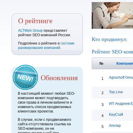
О рейтинге
ALTWeb Group
представляет
рейтинг SEO-компаний России.
Кто продвинул:
Подробнее о рейтинге и
системе
ранжирования компаний
.
Рейтинг SEO-ком
№
Компани
Обновления
Agrachoff Gro
1
Top Line
2
В настоящий момент любая SEO-
компания может подтвердить
свои права в личном кабинете и
ИП Андреев Е
3
изменить список продвигаемых
клиентских проектов.
KeyCraft
4
В случае, если с продвигаемого
сайта отсутствовала ссылка на
Агелар
5
SEO-компанию, он не