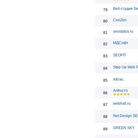
Веб студия S
79
CeoZen
80
seostatus.ru
81
МДСофт
82
SEOFIT
83
Step Up Web 
84
Айтис
85
АлКосто
86
webhall.ru
87
Net Design S
88
GREEN SKY
89