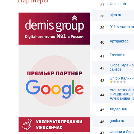
UnionLab
37
ajen.ru
38
911-seoweb.ru
39
Артфактор
40
Freelab.ru
41
Globa Style - 
42
сайтов
Unibix Калини
43
Агентство Ин
ПРОДВИЖЕН
44
Александра Т
ЛидерВеб
45
gonka.ru
46
Физики и Лир
47