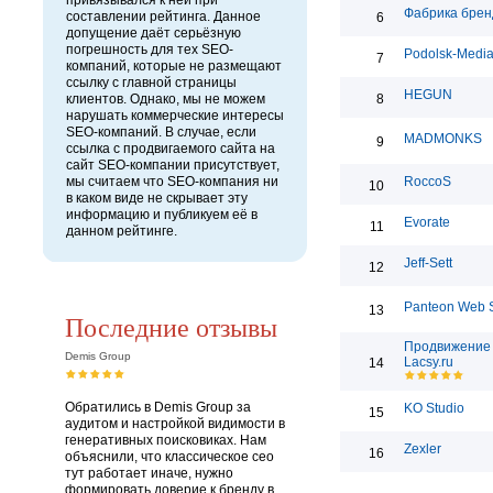
привязывался к ней при
Фабрика брен
составлении рейтинга. Данное
6
допущение даёт серьёзную
погрешность для тех SEO-
Podolsk-Medi
7
компаний, которые не размещают
ссылку с главной страницы
HEGUN
клиентов. Однако, мы не можем
8
нарушать коммерческие интересы
SEO-компаний. В случае, если
MADMONKS
9
ссылка с продвигаемого сайта на
сайт SEO-компании присутствует,
мы считаем что SEO-компания ни
RoccoS
10
в каком виде не скрывает эту
информацию и публикуем её в
Evorate
11
данном рейтинге.
Jeff-Sett
12
Panteon Web S
13
Последние отзывы
Продвижение 
Demis Group
Lacsy.ru
14
Обратились в Demis Group за
KO Studio
15
аудитом и настройкой видимости в
генеративных поисковиках. Нам
Zexler
16
объяснили, что классическое сео
тут работает иначе, нужно
формировать доверие к бренду в