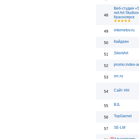
Веб-студия «
net Art Studios
48
Красноярск
internetov.ru
49
Кайдзен
50
SilentArt
51
promo.index-ar
52
src.ru
53
Сайт НН
54
BJL
55
TopGarnet
56
SE-LM
57
-38