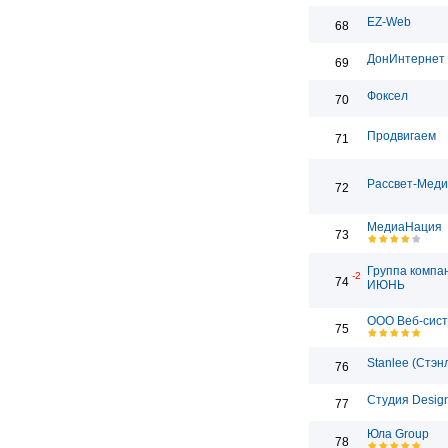
EZ-Web
68
ДонИнтернет
69
Фоксел
70
Продвигаем
71
Рассвет-Мед
72
МедиаНация
73
Группа компа
-2
74
ИЮНЬ
ООО Веб-сис
75
Stanlee (Стэн
76
Студия Desig
77
Юла Group
78