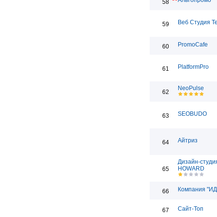
Альтопромо
58
Веб Студия T
59
PromoCafe
60
PlatformPro
61
NeoPulse
62
SEOBUDO
63
Айтриз
64
Дизайн-студи
HOWARD
65
Компания "ИД
66
Сайт-Топ
67