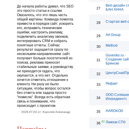
Веб-дизайн с
До начала работы думал, что SEO
27
БАН АННА
это просто статьи и ссылки.
Оказалось, что это лишь часть
общей картины. Команда помогла
Стартап веб-
28
привести в порядок сайт, ускорить
его, исправить технические
ошибки, настроить рекламу,
Art Group
29
подключить аналитику звонков,
интегрировать CRM и собрать
понятные отчеты. Сейчас
Method
30
результат ощущается сразу по
нескольким направлениям: сайт
Govenko.ru -
получает больше посетителей из
Создание сай
31
поиска, реклама приносит
Брянске
стабильные заявки, а руководству
не приходится гадать, что
ЦентрСнабП
32
окупается, а что нет. Отдельно
хочется отметить отношение к
Рефакт
клиенту. Ни разу не было
33
ситуации, чтобы вопрос остался
без ответа или задача просто
ООО Солюше
"повисла". Всегда есть обратная
34
Ингредиентс
связь и понимание, что
происходит с проектом.
HARDKOD
35
2026-07-03 от: Королёв Александр
42
Ламзак СПб
36
Партнёры