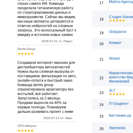
Metrics Agenc
17
глазах самого ИИ. Команда
проделала титаническую работу
по структурированию данных и
микроразметке. Сейчас мы видим,
Студия Абили
18
как наши эксперты цитируются в
ответах нейросетей на сложные
запросы. Это колоссальный буст к
Octopance
19
имиджу и источник новых заявок
2026-07-31 от: Павел
Климат
20
Demis Group
Ahead
21
Создавали интернет-магазин для
дистрибьютора автозапчастей.
Нужна была сложная выгрузка от
Маркетингово
поставщиков, фильтрация по авто,
агентство Ма
22
онлайн-оплата и быстрый заказ.
Филинковой
Команда demis group
спроектировала архитектуру без
SLT
23
костылей, всё работает.
Запустились за 2 месяца.
Продажи выросли на 40% за
IT-Градиент
24
первые полгода. Планируем
дальше развивать проект с ними
Кистанкин.ру
25
2026-07-13 от: Иван
СЕО-Импульс
Starmedia
26