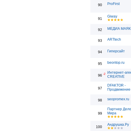
ProFirst
90
Giway
91
МЕДИА МАЯК
92
ARTtech
93
Гиперсайт
94
beontop.ru
95
Интернет-аге
-2
96
CREATIVE
DFAKTOR -
97
Продвижение 
seopromex.ru
98
Партнер Дело
Мира
99
Андрушка.Ру
100