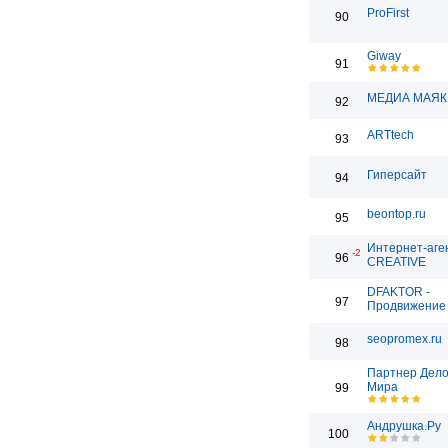
ProFirst
90
Giway
91
МЕДИА МАЯК
92
ARTtech
93
Гиперсайт
94
beontop.ru
95
Интернет-аге
-2
96
CREATIVE
DFAKTOR -
97
Продвижение 
seopromex.ru
98
Партнер Дело
Мира
99
Андрушка.Ру
100