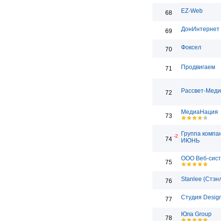
EZ-Web
68
ДонИнтернет
69
Фоксел
70
Продвигаем
71
Рассвет-Мед
72
МедиаНация
73
Группа компа
-2
74
ИЮНЬ
ООО Веб-сис
75
Stanlee (Стэн
76
Студия Desig
77
Юла Group
78