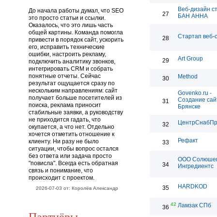
Веб-дизайн с
До начала работы думал, что SEO
27
БАН АННА
это просто статьи и ссылки.
Оказалось, что это лишь часть
общей картины. Команда помогла
Стартап веб-
28
привести в порядок сайт, ускорить
его, исправить технические
ошибки, настроить рекламу,
Art Group
29
подключить аналитику звонков,
интегрировать CRM и собрать
понятные отчеты. Сейчас
Method
30
результат ощущается сразу по
нескольким направлениям: сайт
Govenko.ru -
получает больше посетителей из
Создание сай
31
поиска, реклама приносит
Брянске
стабильные заявки, а руководству
не приходится гадать, что
ЦентрСнабП
32
окупается, а что нет. Отдельно
хочется отметить отношение к
Рефакт
клиенту. Ни разу не было
33
ситуации, чтобы вопрос остался
без ответа или задача просто
ООО Солюше
"повисла". Всегда есть обратная
34
Ингредиентс
связь и понимание, что
происходит с проектом.
HARDKOD
35
2026-07-03 от: Королёв Александр
42
Ламзак СПб
36
Партнёры