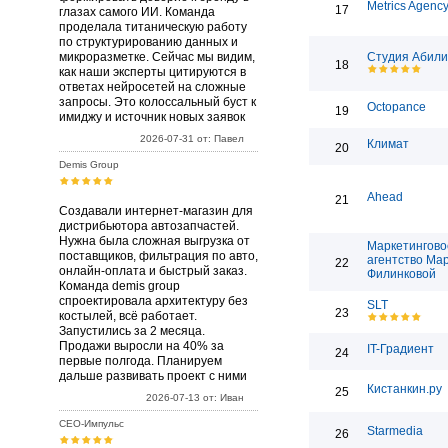
Metrics Agenc
17
глазах самого ИИ. Команда
проделала титаническую работу
по структурированию данных и
микроразметке. Сейчас мы видим,
Студия Абили
18
как наши эксперты цитируются в
ответах нейросетей на сложные
запросы. Это колоссальный буст к
Octopance
19
имиджу и источник новых заявок
2026-07-31 от: Павел
Климат
20
Demis Group
Ahead
21
Создавали интернет-магазин для
дистрибьютора автозапчастей.
Нужна была сложная выгрузка от
Маркетингово
поставщиков, фильтрация по авто,
агентство Ма
22
онлайн-оплата и быстрый заказ.
Филинковой
Команда demis group
спроектировала архитектуру без
SLT
23
костылей, всё работает.
Запустились за 2 месяца.
Продажи выросли на 40% за
IT-Градиент
24
первые полгода. Планируем
дальше развивать проект с ними
Кистанкин.ру
25
2026-07-13 от: Иван
СЕО-Импульс
Starmedia
26