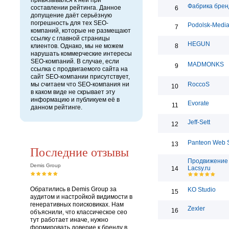
привязывался к ней при
Фабрика брен
составлении рейтинга. Данное
6
допущение даёт серьёзную
погрешность для тех SEO-
Podolsk-Medi
7
компаний, которые не размещают
ссылку с главной страницы
HEGUN
клиентов. Однако, мы не можем
8
нарушать коммерческие интересы
SEO-компаний. В случае, если
MADMONKS
9
ссылка с продвигаемого сайта на
сайт SEO-компании присутствует,
мы считаем что SEO-компания ни
RoccoS
10
в каком виде не скрывает эту
информацию и публикуем её в
Evorate
11
данном рейтинге.
Jeff-Sett
12
Panteon Web S
13
Последние отзывы
Продвижение 
Demis Group
Lacsy.ru
14
Обратились в Demis Group за
KO Studio
15
аудитом и настройкой видимости в
генеративных поисковиках. Нам
Zexler
16
объяснили, что классическое сео
тут работает иначе, нужно
формировать доверие к бренду в