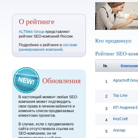
О рейтинге
ALTWeb Group
представляет
рейтинг SEO-компаний России.
Кто продвинул:
Подробнее о рейтинге и
системе
ранжирования компаний
.
Рейтинг SEO-ком
№
Компани
Обновления
Agrachoff Gro
1
Top Line
2
В настоящий момент любая SEO-
компания может подтвердить
свои права в личном кабинете и
ИП Андреев Е
3
изменить список продвигаемых
клиентских проектов.
KeyCraft
4
В случае, если с продвигаемого
сайта отсутствовала ссылка на
Агелар
5
SEO-компанию, он не