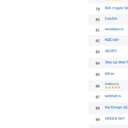
Веб студия S
79
CeoZen
80
seostatus.ru
81
МДСофт
82
SEOFIT
83
Step Up Web 
84
Айтис
85
АлКосто
86
webhall.ru
87
Net Design S
88
GREEN SKY
89