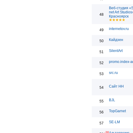
Веб-студия «
net Art Studios
48
Красноярск
internetov.ru
49
Кайдзен
50
SilentArt
51
promo.index-ar
52
src.ru
53
Сайт НН
54
BJL
55
TopGarnet
56
SE-LM
57
-38