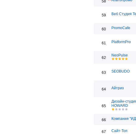
Альтопромо
58
Веб Студия T
59
PromoCafe
60
PlatformPro
61
NeoPulse
62
SEOBUDO
63
Айтриз
64
Дизайн-студи
HOWARD
65
Компания "ИД
66
Сайт-Топ
67