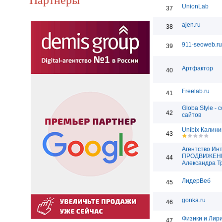
UnionLab
37
ajen.ru
38
911-seoweb.ru
39
Артфактор
40
Freelab.ru
41
Globa Style - 
42
сайтов
Unibix Калини
43
Агентство Ин
ПРОДВИЖЕН
44
Александра Т
ЛидерВеб
45
gonka.ru
46
Физики и Лир
47