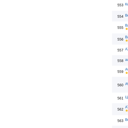
К
553
В
554
B
555
B
556
A
557
a
558
A
559
A
560
Ц
561
A
562
В
563