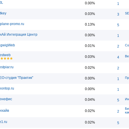
JL
0.00%
1
itkey
SE
0.03%
3
iplane-promo.ru
0.13%
5
иАй Интеграция Центр
0.00%
1
igwigWeb
Со
0.01%
2
estweb
Be
0.03%
4
stpiar.ru
0.02%
2
EO-студия "Практик"
Пр
0.00%
1
eontop.ru
0.00%
1
енефис
Ин
0.04%
5
Би
ихайв
0.02%
2
ка
e1.ru
0.02%
5