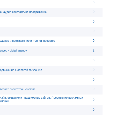
0
0
O-аудит, консталтинг, продвижение
0
0
0
здание и продвижение интернет-проектов
2
stweb - digital agency
0
0
одвижение с оплатой за звонки!
0
0
тернет-агентство Бенефис
хайв: cоздание и продвижение сайтов. Проведение рекламных
0
мпаний.
0