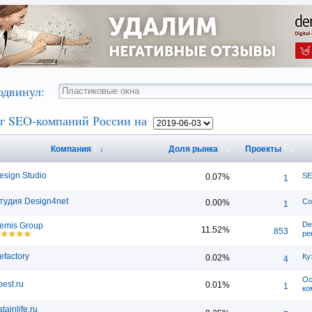
одвинул:
г SEO-компаний России на
Компания
↑
↓
Доля рынка
↑
↓
Проекты
↑
↓
esign Studio
SE
0.07%
1
тудия Design4net
Со
0.00%
1
De
emis Group
11.52%
853
ре
efactory
Ку
0.02%
4
Ос
best.ru
0.01%
1
ко
tainlife.ru