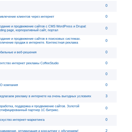
0
0
ивлечение клиентов через интернет
здание и продвижение сайтов с CMS WordPress и Drupal:
0
nding page, корпоративный сайт, портал
здание и продвижение сайтов в поисковых системах.
0
еличение продаж в интернете. Контекстная реклама
0
бильные и веб-решения
0
ентство интернет рекламы CoffeeStudio
0
0
O компания
3
едлагаем рекламу в интернете на очень выгодных условиях
зработка, поддержка и продвижение сайтов. Золотой
0
ртифицированный партнер 1С-Битрикс.
0
скуство интернет-маркетинга
2
одвижение, оптимизация и консалтинг с обучением!