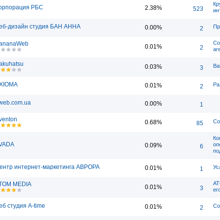
Кр
орпорация РБС
2.38%
523
ин
еб-дизайн студия БАН АННА
Пр
0.00%
2
Со
ananaWeb
0.01%
2
аг
akuhatsu
Ba
0.03%
3
XIOMA
Ра
0.01%
2
web.com.ua
0.00%
1
venton
Со
0.68%
85
Ко
VADA
оп
0.09%
6
по
ентр интернет-маркетинга АВРОРА
Ус
0.01%
1
АТ
TOM MEDIA
0.01%
3
ег
еб студия A-time
Со
0.01%
2