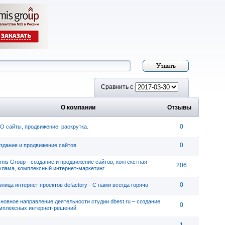
Сравнить с
О компании
Отзывы
0
O сайты, продвижение, раскрутка.
0
здание и продвижение сайтов
mis Group - cоздание и продвижение сайтов, контекстная
206
клама, комплексный интернет-маркетинг.
0
зница интернет проектов defactory - C нами всегда горячо
новное направление деятельности студии dbest.ru – создание
0
мплексных интернет-решений.