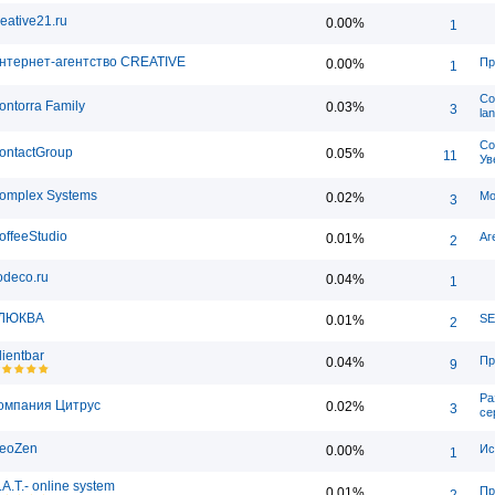
reative21.ru
0.00%
1
нтернет-агентство CREATIVE
Пр
0.00%
1
Со
ontorra Family
0.03%
3
la
Со
ontactGroup
0.05%
11
Ув
omplex Systems
Мо
0.02%
3
offeeStudio
Аг
0.01%
2
odeco.ru
0.04%
1
ЛЮКВА
SE
0.01%
2
lientbar
Пр
0.04%
9
Ра
омпания Цитрус
0.02%
3
се
eoZen
Ис
0.00%
1
.A.T.- online system
Пр
0.01%
2