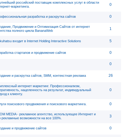
упнейший российский поставщик комплексных услуг в области
0
тернет-маркетинга.
0
офессиональная разработка и раскрутка сайтов
здание, Продвижение и Оптимизация Сайтов от интернет
1
ентства полного цикла BananaWeb
5
kuhatsu входит в Internet Holding Interactive Solutions
0
зработка стартапов и продвижение сайтов
0
26
здание и раскрутка сайтов, SMM, контекстная реклама
мплексный интернет маркетинг. Профессионализм,
0
еративность, нацеленность на результат, индивидуальный
дход к клиенту.
0
луги поискового продвижения и поискового маркетинга.
ОМ MEDIA - рекламное агентство, использующее Интернет и
3
о рекламные возможности на все 100%.
0
здание и продвижение сайтов