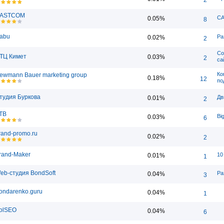
ASTCOM
CA
0.05%
8
abu
Ра
0.02%
2
Со
ТЦ Кимет
0.03%
2
са
Ко
ewmann Bauer marketing group
0.18%
12
по
тудия Буркова
Дв
0.01%
2
TB
Bi
0.03%
6
rand-promo.ru
0.02%
2
rand-Maker
10
0.01%
1
eb-студия BondSoft
Ра
0.04%
3
ondarenko.guru
0.04%
1
olSEO
0.04%
6