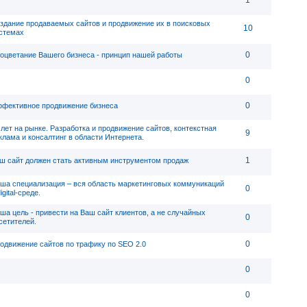
1
здание продаваемых сайтов и продвижение их в поисковых
10
стемах
0
оцветание Вашего бизнеса - принцип нашей работы
0
0
фективное продвижение бизнеса
 лет на рынке. Разработка и продвижение сайтов, контекстная
9
клама и консалтинг в области Интернета.
1
ш сайт должен стать активным инструментом продаж
ша специализация – вся область маркетинговых коммуникаций
0
igital-среде.
ша цель - привести на Ваш сайт клиентов, а не случайных
0
сетителей.
0
одвижение сайтов по трафику по SEO 2.0
0
0