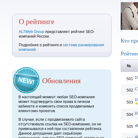
О рейтинге
ALTWeb Group
представляет рейтинг SEO-
компаний России.
Кто пр
Подробнее о рейтинге и
системе ранжирования
компаний
.
Рейтин
№
Обновления
D
501
С
502
В настоящий момент любая SEO-компания
D
может подтвердить свои права в личном
503
кабинете и изменить список продвигаемых
клиентских проектов.
D
504
В случае, если с продвигаемого сайта
отсутствовала ссылка на SEO-компанию, он не
d
505
привязывался к ней при составлении рейтинга.
Данное допущение даёт серьёзную
da