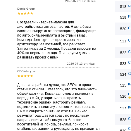
2026-07-31 от: Павел
c
518
Demis Group
И
519
Создавали интернет-магазин для
дистрибьютора автозапчастей. Нужна была
C
520
сложная выгрузка от поставщиков, фильтрация
по авто, онлайн-оплата и быстрый заказ.
Команда demis group спроектировала
C
521
архитектуру без костылей, всё работает.
Запустились за 2 месяца. Продажи выросли на
C
40% за первые полгода. Планируем дальше
522
развивать проект с ними
C
523
2026-07-13 от: Иван
СЕО-Импульс
c
524
К
До начала работы думал, что SEO это просто
525
статьи и ссылки. Оказалось, что это лишь часть
общей картины. Команда помогла привести в
C
526
порядок сайт, ускорить его, исправить
технические ошибки, настроить рекламу,
подключить аналитику звонков, интегрировать
К
527
CRM и собрать понятные отчеты. Сейчас
результат ощущается сразу по нескольким
C
направлениям: сайт получает больше
528
посетителей из поиска, реклама приносит
стабильные заявки, а руководству не приходится
C