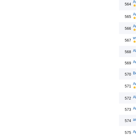
A
564
А
565
A
566
w
567
A
568
Ar
569
В
570
A
571
A
572
A
573
ar
574
А
575