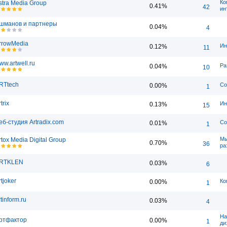
Ко
stra Media Group
0.41%
42
ин
шманов и партнеры
0.04%
4
rrowMedia
Ин
0.12%
11
ww.artwell.ru
Ра
0.04%
10
RTtech
Со
0.00%
1
trix
Ин
0.13%
15
еб-студия Artradix.com
Со
0.01%
1
Мы
rtox Media Digital Group
0.70%
36
ра
RTKLEN
0.03%
6
rtjoker
Ко
0.00%
1
tinform.ru
0.03%
4
На
ртфактор
0.00%
1
ди