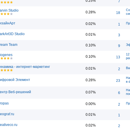
0.25%
7
Со
arvin Studio
0.28%
18
си
изайнАрт
Пр
0.02%
1
arkArt3D Studio
0.01%
3
ream Team
Эф
0.10%
9
12
iogenes
0.10%
13
ре
инамика - интернет-маркетинг
Ва
0.01%
2
На
ифровой Элемент
0.28%
23
в d
На
ентр Веб-решений
0.07%
6
по
ropas
Пр
0.00%
2
reograf.ru
0.01%
1
reativeco.ru
0.02%
2