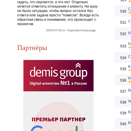
529
гадать, что окупается, а что нет. Отдельно
хочется отметить отношение к клиенту. Ни разу
C
не было ситуации, чтобы вопрос остался без
530
ответа или задача просто "повисла". Всегда есть
обратная связь и понимание, что происходит с
C
531
проектом.
2026-07-03 от: Королёв Александр
И
532
N
Партнёры
533
С
534
B
535
b
536
B
537
W
538
B
539
B
540