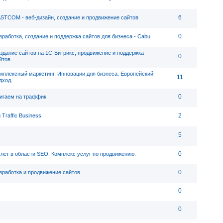
6
STCOM - веб-дизайн, cоздание и продвижение сайтов
0
зработка, создание и поддержка сайтов для бизнеса - Cabu
здание сайтов на 1С-Битрикс, продвижение и поддержка
0
йтов.
мплексный маркетинг. Инновации для бизнеса. Европейский
11
дход.
0
игаем на траффик
2
g Traffic Business
5
0
 лет в области SEO. Комплекс услуг по продвижению.
0
зработка и продвижение сайтов
0
0