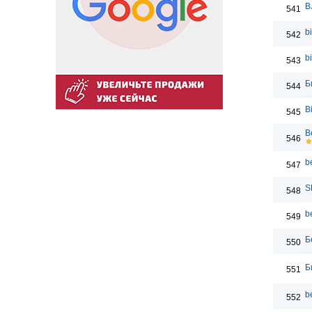
B
541
b
542
b
543
Б
544
B
545
B
546
be
547
S
548
b
549
Б
550
Б
551
b
552