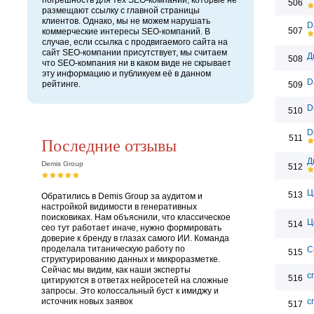
погрешность для тех SEO-компаний, которые не
506
размещают ссылку с главной страницы
клиентов. Однако, мы не можем нарушать
D
507
коммерческие интересы SEO-компаний. В
случае, если ссылка с продвигаемого сайта на
сайт SEO-компании присутствует, мы считаем
Д
508
что SEO-компания ни в каком виде не скрывает
эту информацию и публикуем её в данном
D
рейтинге.
509
D
510
D
511
Последние отзывы
Д
Demis Group
512
Ц
513
Обратились в Demis Group за аудитом и
настройкой видимости в генеративных
поисковиках. Нам объяснили, что классическое
Ц
514
сео тут работает иначе, нужно формировать
доверие к бренду в глазах самого ИИ. Команда
проделала титаническую работу по
C
515
структурированию данных и микроразметке.
Сейчас мы видим, как наши эксперты
c
516
цитируются в ответах нейросетей на сложные
запросы. Это колоссальный буст к имиджу и
источник новых заявок
c
517