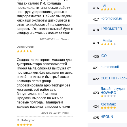
глазах самого ИИ. Команда
i-Vi
проделала титаническую работу
416
по структурированию данных и
микроразметке. Сейчас мы видим,
i-promotion.ru
417
как наши эксперты цитируются в
ответах нейросетей на сложные
запросы. Это колоссальный буст к
I-PROMOTER
418
имиджу и источник новых заявок
2026-07-31 от: Павел
i-Media
419
Demis Group
ICO
420
Создавали интернет-магазин для
дистрибьютора автозапчастей.
hummersoft
421
Нужна была сложная выгрузка от
поставщиков, фильтрация по авто,
онлайн-оплата и быстрый заказ.
ООО НПП «Кор
422
Команда demis group
спроектировала архитектуру без
Дизайн-студия
костылей, всё работает.
HOWARD
423
Запустились за 2 месяца.
Продажи выросли на 40% за
первые полгода. Планируем
ХостМакс
дальше развивать проект с ними
424
2026-07-13 от: Иван
HEGUN
425
СЕО-Импульс