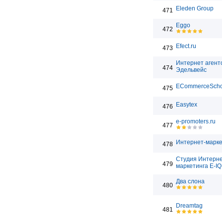
Eleden Group
471
Eggo
472
Efect.ru
473
Интернет агент
474
Эдельвейс
ECommerceScho
475
Easytex
476
e-promoters.ru
477
Интернет-марке
478
Студия Интерн
479
маркетинга E-IQ
Два слона
480
Dreamtag
481