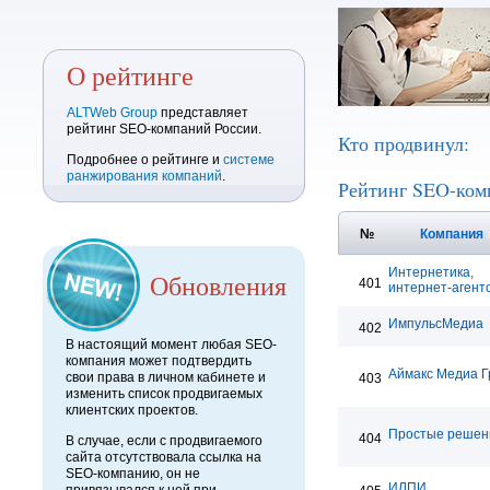
О рейтинге
ALTWeb Group
представляет
рейтинг SEO-компаний России.
Кто продвинул:
Подробнее о рейтинге и
системе
ранжирования компаний
.
Рейтинг SEO-ком
№
Компания
Интернетика,
Обновления
401
интернет-агент
ИмпульсМедиа
402
В настоящий момент любая SEO-
компания может подтвердить
Аймакс Медиа Г
свои права в личном кабинете и
403
изменить список продвигаемых
клиентских проектов.
Простые решен
404
В случае, если с продвигаемого
сайта отсутствовала ссылка на
SEO-компанию, он не
ИЛПИ