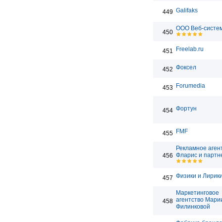
Galifaks
449
ООО Веб-систе
450
Freelab.ru
451
Фоксел
452
Forumedia
453
Фортун
454
FMF
455
Рекламное аген
Фларис и парт
456
Физики и Лирик
457
Маркетинговое
агентство Мари
458
Филинковой