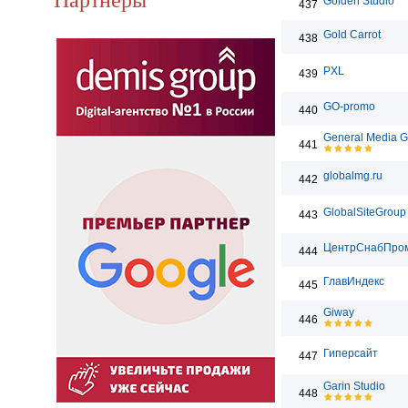
Golden Studio
437
Gold Carrot
438
PXL
439
GO-promo
440
General Media 
441
globalmg.ru
442
GlobalSiteGroup
443
ЦентрСнабПро
444
ГлавИндекс
445
Giway
446
Гиперсайт
447
Garin Studio
448