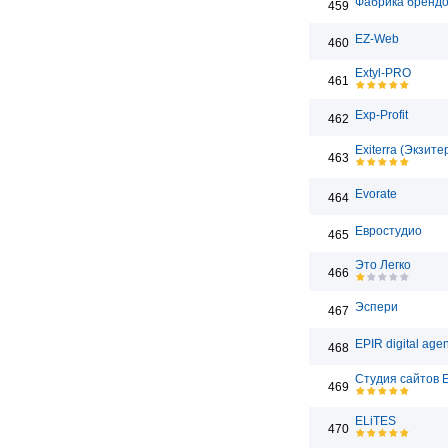
Фабрика бренд
459
EZ-Web
460
Extyl-PRO
461
Exp-Profit
462
Exiterra (Экзите
463
Evorate
464
Евростудио
465
Это Легко
466
Эспери
467
EPIR digital age
468
Студия сайтов 
469
ELiTES
470