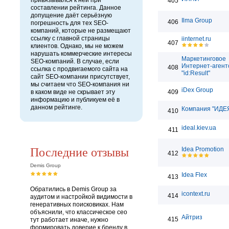
привязывался к ней при
405
составлении рейтинга. Данное
допущение даёт серьёзную
Ilma Group
406
погрешность для тех SEO-
компаний, которые не размещают
ссылку с главной страницы
iinternet.ru
407
клиентов. Однако, мы не можем
нарушать коммерческие интересы
Маркетинговое
SEO-компаний. В случае, если
Интернет-агент
408
ссылка с продвигаемого сайта на
"id:Result"
сайт SEO-компании присутствует,
мы считаем что SEO-компания ни
iDex Group
в каком виде не скрывает эту
409
информацию и публикуем её в
данном рейтинге.
Компания "ИДЕЯ
410
ideal.kiev.ua
411
Последние отзывы
Idea Promotion
412
Demis Group
Idea Flex
413
Обратились в Demis Group за
icontext.ru
414
аудитом и настройкой видимости в
генеративных поисковиках. Нам
объяснили, что классическое сео
Айтриз
415
тут работает иначе, нужно
формировать доверие к бренду в