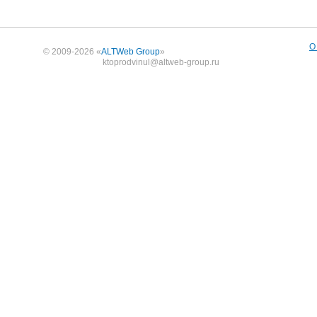
О
© 2009-2026 «
ALTWeb Group
»
ktoprodvinul@altweb-group.ru