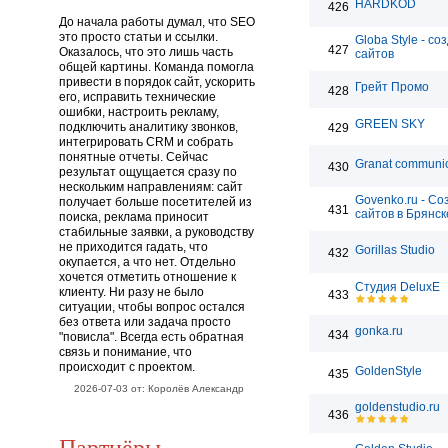
HARDKOD
426
До начала работы думал, что SEO
это просто статьи и ссылки.
Globa Style - со
427
Оказалось, что это лишь часть
сайтов
общей картины. Команда помогла
привести в порядок сайт, ускорить
Грейт Промо
428
его, исправить технические
ошибки, настроить рекламу,
GREEN SKY
подключить аналитику звонков,
429
интегрировать CRM и собрать
понятные отчеты. Сейчас
Granat communic
430
результат ощущается сразу по
нескольким направлениям: сайт
Govenko.ru - Со
получает больше посетителей из
431
сайтов в Брянск
поиска, реклама приносит
стабильные заявки, а руководству
не приходится гадать, что
Gorillas Studio
432
окупается, а что нет. Отдельно
хочется отметить отношение к
Студия DeluxE
клиенту. Ни разу не было
433
ситуации, чтобы вопрос остался
без ответа или задача просто
gonka.ru
434
"повисла". Всегда есть обратная
связь и понимание, что
происходит с проектом.
GoldenStyle
435
2026-07-03 от: Королёв Александр
goldenstudio.ru
436
Партнёры