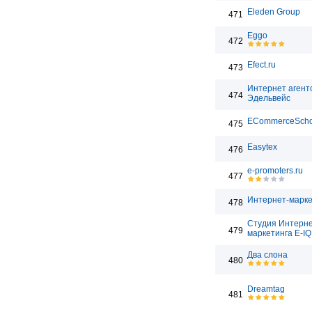
Eleden Group
471
Eggo
472
Efect.ru
473
Интернет агент
474
Эдельвейс
ECommerceScho
475
Easytex
476
e-promoters.ru
477
Интернет-марке
478
Студия Интерн
479
маркетинга E-IQ
Два слона
480
Dreamtag
481