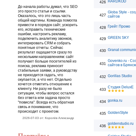
HARDKOD
426
До начала работы думал, что SEO
это просто статьи и ссылки.
Globa Style - со
427
Оказалось, что это лишь часть
сайтов
общей картины. Команда помогла
привести в порядок сайт, ускорить
Грейт Промо
428
его, исправить технические
ошибки, настроить рекламу,
GREEN SKY
подключить аналитику звонков,
429
интегрировать CRM и собрать
понятные отчеты. Сейчас
Granat communic
430
результат ощущается сразу по
нескольким направлениям: сайт
Govenko.ru - Со
получает больше посетителей из
431
сайтов в Брянск
поиска, реклама приносит
стабильные заявки, а руководству
не приходится гадать, что
Gorillas Studio
432
окупается, а что нет. Отдельно
хочется отметить отношение к
Студия DeluxE
клиенту. Ни разу не было
433
ситуации, чтобы вопрос остался
без ответа или задача просто
gonka.ru
434
"повисла". Всегда есть обратная
связь и понимание, что
происходит с проектом.
GoldenStyle
435
2026-07-03 от: Королёв Александр
goldenstudio.ru
436
Партнёры