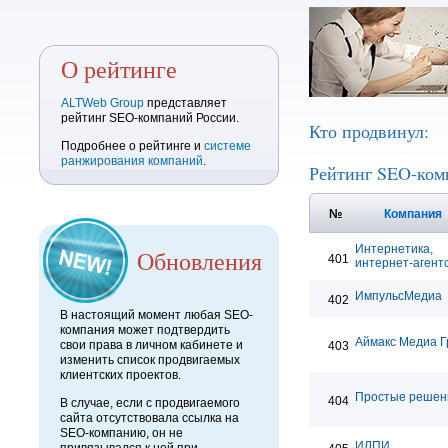
О рейтинге
ALTWeb Group
представляет
рейтинг SEO-компаний России.
Кто продвинул:
Подробнее о рейтинге и
системе
ранжирования компаний
.
Рейтинг SEO-ком
№
Компания
Интернетика,
Обновления
401
интернет-агент
ИмпульсМедиа
402
В настоящий момент любая SEO-
компания может подтвердить
Аймакс Медиа Г
свои права в личном кабинете и
403
изменить список продвигаемых
клиентских проектов.
Простые решен
404
В случае, если с продвигаемого
сайта отсутствовала ссылка на
SEO-компанию, он не
ИЛПИ