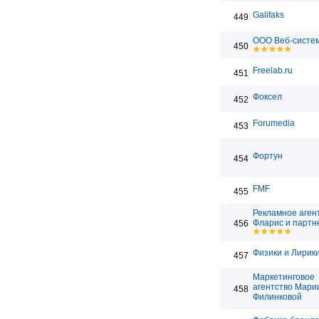
Galifaks
449
ООО Веб-систе
450
Freelab.ru
451
Фоксел
452
Forumedia
453
Фортун
454
FMF
455
Рекламное аген
Фларис и парт
456
Физики и Лирик
457
Маркетинговое
агентство Мари
458
Филинковой