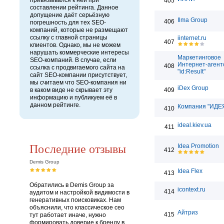
привязывался к ней при
405
составлении рейтинга. Данное
допущение даёт серьёзную
Ilma Group
406
погрешность для тех SEO-
компаний, которые не размещают
ссылку с главной страницы
iinternet.ru
407
клиентов. Однако, мы не можем
нарушать коммерческие интересы
Маркетинговое
SEO-компаний. В случае, если
Интернет-агент
408
ссылка с продвигаемого сайта на
"id:Result"
сайт SEO-компании присутствует,
мы считаем что SEO-компания ни
iDex Group
в каком виде не скрывает эту
409
информацию и публикуем её в
данном рейтинге.
Компания "ИДЕЯ
410
ideal.kiev.ua
411
Последние отзывы
Idea Promotion
412
Demis Group
Idea Flex
413
Обратились в Demis Group за
icontext.ru
414
аудитом и настройкой видимости в
генеративных поисковиках. Нам
объяснили, что классическое сео
Айтриз
415
тут работает иначе, нужно
формировать доверие к бренду в