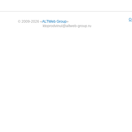
О
© 2009-2026 «
ALTWeb Group
»
ktoprodvinul@altweb-group.ru