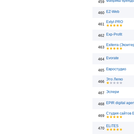
Фабрика бренд
459
EZ-Web
460
Extyl-PRO
461
Exp-Profit
462
Exiterra (Экзите
463
Evorate
464
Евростудио
465
Это Легко
466
Эспери
467
EPIR digital age
468
Студия сайтов 
469
ELiTES
470