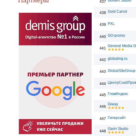
Golden Studio
437
Gold Carrot
438
PXL
439
GO-promo
440
General Media 
441
globalmg.ru
442
GlobalSiteGroup
443
ЦентрСнабПро
444
ГлавИндекс
445
Giway
446
Гиперсайт
447
Garin Studio
448