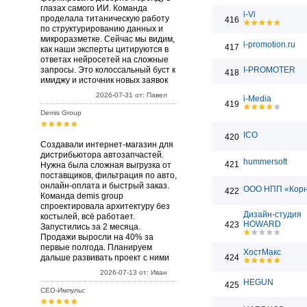
глазах самого ИИ. Команда
i-Vi
проделала титаническую работу
416
по структурированию данных и
микроразметке. Сейчас мы видим,
i-promotion.ru
417
как наши эксперты цитируются в
ответах нейросетей на сложные
запросы. Это колоссальный буст к
I-PROMOTER
418
имиджу и источник новых заявок
2026-07-31 от: Павел
i-Media
419
Demis Group
ICO
420
Создавали интернет-магазин для
дистрибьютора автозапчастей.
hummersoft
421
Нужна была сложная выгрузка от
поставщиков, фильтрация по авто,
онлайн-оплата и быстрый заказ.
ООО НПП «Кор
422
Команда demis group
спроектировала архитектуру без
Дизайн-студия
костылей, всё работает.
HOWARD
423
Запустились за 2 месяца.
Продажи выросли на 40% за
первые полгода. Планируем
ХостМакс
дальше развивать проект с ними
424
2026-07-13 от: Иван
HEGUN
425
СЕО-Импульс