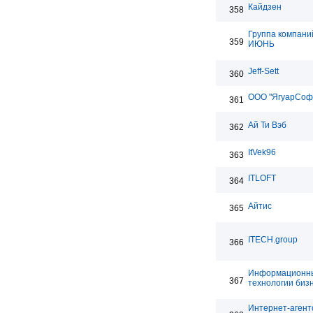
Кайдзен
358
Группа компани
359
ИЮНЬ
Jeff-Sett
360
ООО "ЯгуарСоф
361
Ай Ти Вэб
362
ItVek96
363
ITLOFT
364
Айтис
365
ITECH.group
366
Информационн
367
технологии биз
Интернет-агентс