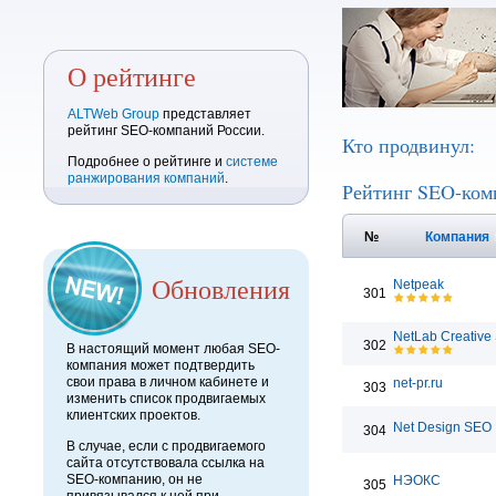
О рейтинге
ALTWeb Group
представляет
рейтинг SEO-компаний России.
Кто продвинул:
Подробнее о рейтинге и
системе
ранжирования компаний
.
Рейтинг SEO-ком
№
Компания
Обновления
Netpeak
301
NetLab Creative 
302
В настоящий момент любая SEO-
компания может подтвердить
свои права в личном кабинете и
net-pr.ru
303
изменить список продвигаемых
клиентских проектов.
Net Design SEO
304
В случае, если с продвигаемого
сайта отсутствовала ссылка на
SEO-компанию, он не
НЭОКС
305