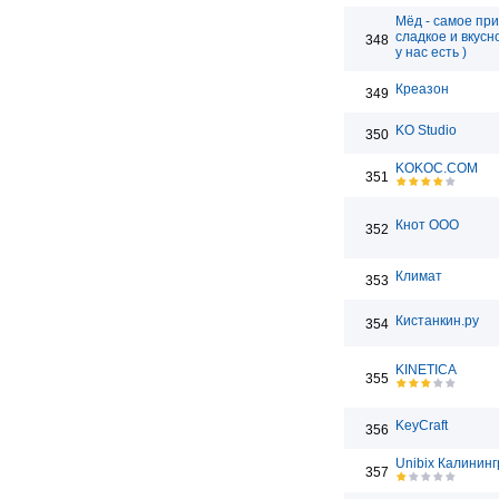
Мёд - самое при
сладкое и вкусн
348
у нас есть )
Креазон
349
KO Studio
350
KOKOC.COM
351
Кнот ООО
352
Климат
353
Кистанкин.ру
354
KINETICA
355
KeyCraft
356
Unibix Калинин
357