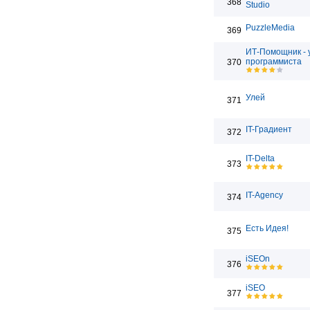
368
Studio
PuzzleMedia
369
ИТ-Помощник - 
программиста
370
Улей
371
IT-Градиент
372
IT-Delta
373
IT-Agency
374
Есть Идея!
375
iSEOn
376
iSEO
377