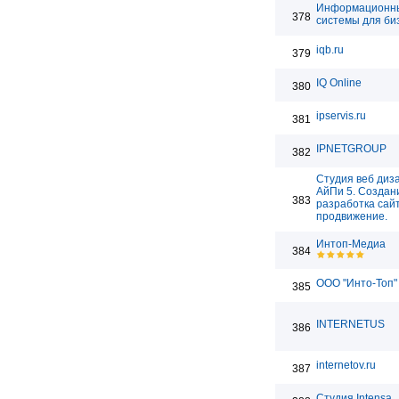
Информационн
378
системы для би
iqb.ru
379
IQ Online
380
ipservis.ru
381
IPNETGROUP
382
Студия веб диз
АйПи 5. Создан
383
разработка сай
продвижение.
Интоп-Медиа
384
ООО "Инто-Топ"
385
INTERNETUS
386
internetov.ru
387
Студия Intensa