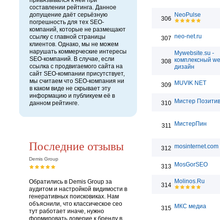
привязывался к ней при
составлении рейтинга. Данное
допущение даёт серьёзную
NeoPulse
306
погрешность для тех SEO-
компаний, которые не размещают
neo-net.ru
ссылку с главной страницы
307
клиентов. Однако, мы не можем
нарушать коммерческие интересы
Mywebsite.su -
SEO-компаний. В случае, если
комплексный w
308
ссылка с продвигаемого сайта на
дизайн
сайт SEO-компании присутствует,
мы считаем что SEO-компания ни
MUVIK NET
309
в каком виде не скрывает эту
информацию и публикуем её в
Мистер Позити
данном рейтинге.
310
МистерПин
311
Последние отзывы
mosinternet.com
312
Demis Group
MosGorSEO
313
Molinos.Ru
Обратились в Demis Group за
314
аудитом и настройкой видимости в
генеративных поисковиках. Нам
объяснили, что классическое сео
МКС медиа
315
тут работает иначе, нужно
формировать доверие к бренду в