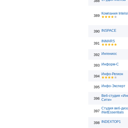
388
Компания Intels
389
INSPACE
390
INMARS
391
Ингениос
392
Информ-С
393
Инфо-Регион
394
Инфо-Эксперт
395
Веб-студия «Ин
396
Сити»
Студия веб-диз
397
iNetEssentials
INDEXTOP1
398