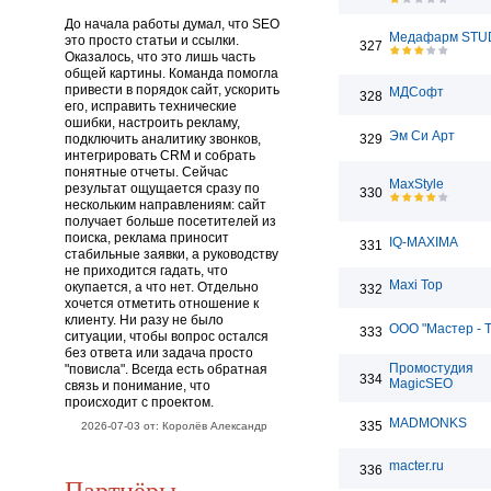
До начала работы думал, что SEO
Медафарм STU
это просто статьи и ссылки.
327
Оказалось, что это лишь часть
общей картины. Команда помогла
привести в порядок сайт, ускорить
МДСофт
328
его, исправить технические
ошибки, настроить рекламу,
Эм Си Арт
подключить аналитику звонков,
329
интегрировать CRM и собрать
понятные отчеты. Сейчас
MaxStyle
результат ощущается сразу по
330
нескольким направлениям: сайт
получает больше посетителей из
поиска, реклама приносит
IQ-MAXIMA
331
стабильные заявки, а руководству
не приходится гадать, что
Maxi Top
окупается, а что нет. Отдельно
332
хочется отметить отношение к
клиенту. Ни разу не было
ООО "Мастер - 
333
ситуации, чтобы вопрос остался
без ответа или задача просто
Промостудия
"повисла". Всегда есть обратная
334
MagicSEO
связь и понимание, что
происходит с проектом.
MADMONKS
335
2026-07-03 от: Королёв Александр
macter.ru
336
Партнёры