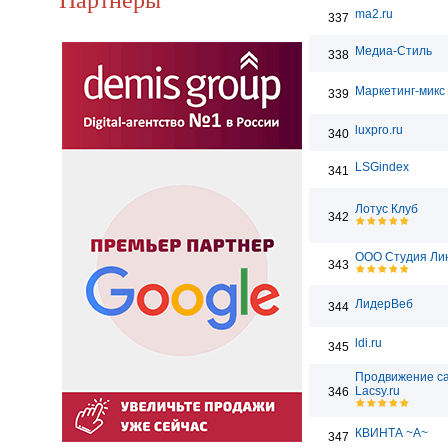
ma2.ru
337
Медиа-Стиль
338
Маркетинг-микс
339
luxpro.ru
340
LSGindex
341
Лотус Клуб
342
ООО Студия Ли
343
ЛидерВеб
344
ldi.ru
345
Продвижение са
Lacsy.ru
346
КВИНТА ~А~
347