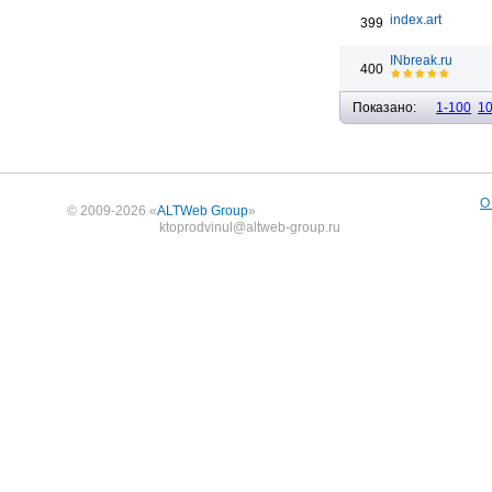
index.art
399
INbreak.ru
400
Показано:
1-100
1
О
© 2009-2026 «
ALTWeb Group
»
ktoprodvinul@altweb-group.ru